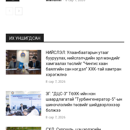
ИХ УНШИГДСАН
НИЙСЛЭЛ: Улаанбаатарын утааг
бууруулах, нийслэлчүүдийн эрүүл мэндийг
хамгаалах төслийг “Чингис хаан
баялгийн сан нэгдэл” ХХК-тай хамтран
хэрэгжүүлнэ
8 сар 7, 2026
ЗГ: “ДЦС-3” ТӨХК-ийн нэн
шаардлагатай “Турбингенератор-5”-ын
шинэчлэлийн төсвийг шийдвэрлэхээр
болжээ
8 сар 7, 2026
СХД: Сургууль, цэцэрлэгийн