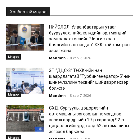
Холбоотой мэдээ
НИЙСЛЭЛ: Улаанбаатарын утааг
бууруулах, нийслэлчүүдийн эрүүл мэндийг
хамгаалах төслийг “Чингис хаан
баялгийн сан нэгдэл” ХХК-тай хамтран
хэрэгжүүлнэ
Мэдээ
Mandmn
-
8 сар 7, 2026
ЗГ: “ДЦС-3” ТӨХК-ийн нэн
шаардлагатай “Турбингенератор-5”-ын
шинэчлэлийн төсвийг шийдвэрлэхээр
болжээ
Мэдээ
Mandmn
-
8 сар 7, 2026
СХД: Сургууль, цэцэрлэгийн
автомашины зогсоолыг нэмэгдүүлэх
зорилгоор дүүргийн 19-р хороонд 92-р
цэцэрлэгийн урд талд 62 автомашины
зогсоол барьжээ
Мэдээ
Mandmn
-
8 сар 7, 2026