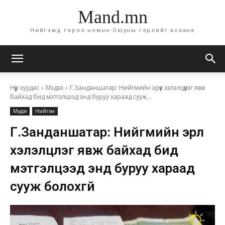
Mand.mn
Нийгэмд гэрэл нэмнэ-Оюуны гэрлийг асаана
Нүүр хуудас
Мэдээ
Г.Занданшатар: Нийгмийн эрүүл хэлэлцүүлэг явж
байхад бид мэтгэлцээд энд буруу хараад сууж...
Мэдээ
Нийгэм
Г.Занданшатар: Нийгмийн эрүүл
хэлэлцүүлэг явж байхад бид
мэтгэлцээд энд буруу хараад
сууж болохгүй