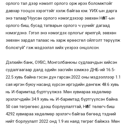
орлого тал дээр нэмэлт орлого орж ирэх боломжтойг
давхар тооцох хэрэгтэйг хэлж байгаа юм. УИХ-ын дарга
энэ талаар“Нуусан орлого нэмэгдэхээр зөвхөн НӨАТ-ын
орлого биш, бусад татварын орлого ч үүнийг дагаад
нэмэгдэнэ. Гэтэл энэ нэмэгдэх орлогыг ярилгүй, зөвхөн
зөвхөн зардал талаас нь харж өрөөсгөл ойлголт төрүүлж
болохгүй” гэж мэдээлэл хийх үеэрээ онцолсон.
Дэлхийн банк, ОУВС, Монголбанкны судлаачдын хийсэн
судалгаагаар далд эдийн засгийн хэмжээ ДНБ-ий 16.5-
22.5 хувь байна гэсэн дүн гарсан.2022 оны мэдээллээр 1.1
сая иргэн буюу насанд хүрсэн иргэдийн дөнгөж 48.6 хувь
нь И-баримтад бүртгүүлжээ. Мөн хувиараа хөдөлмөр
эрхлэгчдийн 34.9 хувь нь И-баримтад бүртгүүлсэн байна.
50 сая төгрөгөөс дээш борлуулалттай, НӨАТ төлөгч биш
4292 хувиараа хөдөлмөр эрхлэгч байгаа бөгөөд тэдний
нийт борлуулалт 2022 онд 1.9 их наяд төгрөг байжээ. Мөн