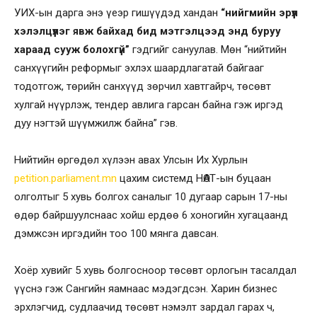
УИХ-ын дарга энэ үеэр гишүүдэд хандан
“нийгмийн эрүүл
хэлэлцүүлэг явж байхад бид мэтгэлцээд энд буруу
хараад сууж болохгүй”
гэдгийг сануулав. Мөн “нийтийн
санхүүгийн реформыг эхлэх шаардлагатай байгааг
тодотгож, төрийн санхүүд зөрчил хавтгайрч, төсөвт
хулгай нүүрлэж, тендер авлига гарсан байна гэж иргэд
дуу нэгтэй шүүмжилж байна” гэв.
Нийтийн өргөдөл хүлээн авах Улсын Их Хурлын
petition.parliament.mn
цахим системд НӨАТ-ын буцаан
олголтыг 5 хувь болгох саналыг 10 дугаар сарын 17-ны
өдөр байршуулснаас хойш ердөө 6 хоногийн хугацаанд
дэмжсэн иргэдийн тоо 100 мянга давсан.
Хоёр хувийг 5 хувь болгосноор төсөвт орлогын тасалдал
үүснэ гэж Сангийн яамнаас мэдэгдсэн. Харин бизнес
эрхлэгчид, судлаачид төсөвт нэмэлт зардал гарах ч,