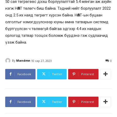
50 сая төгрөгөөс дээш борлуулалттай 5.4 мянган аж ахуйн
нэгж НӨАТ төлөгч биш байна. Тэдний нийт борлуулалт 2022
онд 2.5 их наяд төгрөгт хүрсэн байна. НӨАТ-ын буцаан
олголтыг нэмэгдүүлснээр юуны өмнө татварын системд
бүртгүүлсэн ч төлөөгүй байгаа эдгээр 4.4 их наядын
орлогод татвар тооцох боломж бүрдэнэ гэж судлаачид
үзэж байна.
By
Mandmn
10 сар 27, 2023
0
Facebook
Twitter
Pinterest
Facebook
Twitter
Pinterest