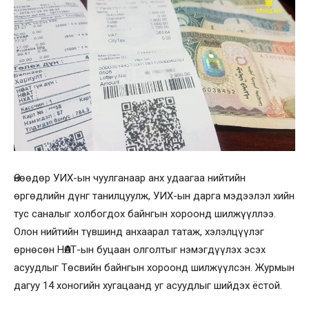
Өнөөдөр УИХ-ын чуулганаар анх удаагаа нийтийн
өргөдлийн дүнг танилцуулж, УИХ-ын дарга мэдээлэл хийн
тус саналыг холбогдох байнгын хороонд шилжүүллээ.
Олон нийтийн түвшинд анхаарал татаж, хэлэлцүүлэг
өрнөсөн НӨАТ-ын буцаан олголтыг нэмэгдүүлэх эсэх
асуудлыг Төсвийн байнгын хороонд шилжүүлсэн. Журмын
дагуу 14 хоногийн хугацаанд уг асуудлыг шийдэх ёстой.