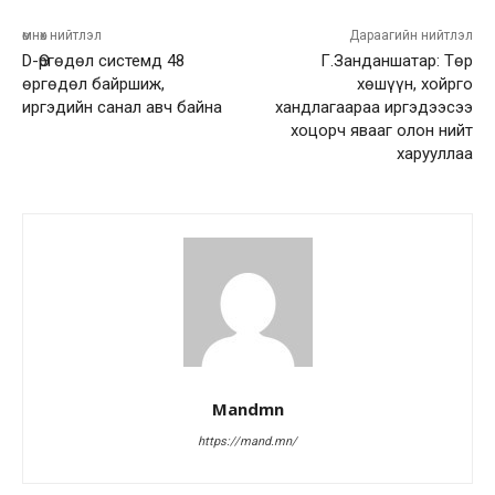
өмнөх нийтлэл
Дараагийн нийтлэл
D-Өргөдөл системд 48
Г.Занданшатар: Төр
өргөдөл байршиж,
хөшүүн, хойрго
иргэдийн санал авч байна
хандлагаараа иргэдээсээ
хоцорч явааг олон нийт
харууллаа
Mandmn
https://mand.mn/