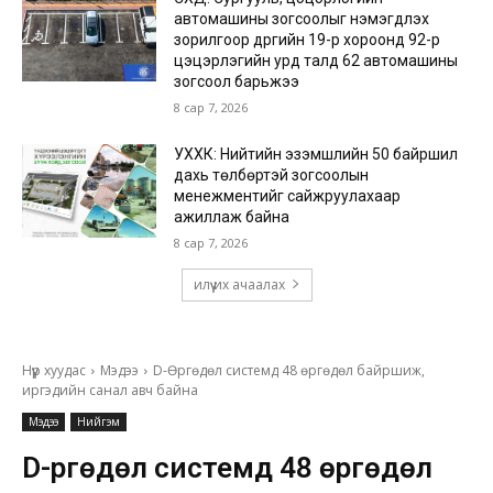
автомашины зогсоолыг нэмэгдүүлэх
зорилгоор дүүргийн 19-р хороонд 92-р
цэцэрлэгийн урд талд 62 автомашины
зогсоол барьжээ
8 сар 7, 2026
УХХК: Нийтийн эзэмшлийн 50 байршил
дахь төлбөртэй зогсоолын
менежментийг сайжруулахаар
ажиллаж байна
8 сар 7, 2026
илүү их ачаалах