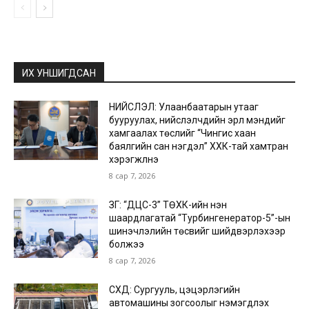
ИХ УНШИГДСАН
НИЙСЛЭЛ: Улаанбаатарын утааг
бууруулах, нийслэлчүүдийн эрүүл мэндийг
хамгаалах төслийг “Чингис хаан
баялгийн сан нэгдэл” ХХК-тай хамтран
хэрэгжүүлнэ
8 сар 7, 2026
ЗГ: “ДЦС-3” ТӨХК-ийн нэн
шаардлагатай “Турбингенератор-5”-ын
шинэчлэлийн төсвийг шийдвэрлэхээр
болжээ
8 сар 7, 2026
СХД: Сургууль, цэцэрлэгийн
автомашины зогсоолыг нэмэгдүүлэх