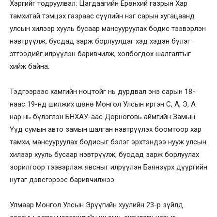
Хэргийг тодруулвал: Цагдаагийн Ерөнхий газрын Хар
тамхитай тэмцэх газраас сүүлийн нэг сарын хугацаанд
улсын хилээр хууль бусаар мансууруулах бодис тээвэрлэн
нэвтрүүлж, бусдад зарж борлуулдаг хэд хэдэн бүлэг
этгээдийг илрүүлэн баривчилж, холбогдох шалгалтыг
хийж байна.
Тэдгээрээс хамгийн ноцтойг нь дурдвал энэ сарын 18-
наас 19-нд шилжих шөнө Монгол Улсын иргэн С, А, Э, А
нар нь бүлэглэн БНХАУ-аас Дорноговь аймгийн Замын-
Үүд сумын авто замын шалган нэвтрүүлэх боомтоор хар
тамхи, мансууруулах бодисыг бэлэг эрхтэндээ нууж улсын
хилээр хууль бусаар нэвтрүүлж, бусдад зарж борлуулах
зорилгоор тээвэрлэж явсныг илрүүлэн Баянзүрх дүүргийн
нутаг дэвсгэрээс баривчилжээ.
Улмаар Монгол Улсын Эрүүгийн хуулийн 23-р зүйлд