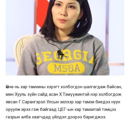
Өмнө нь хар тамхины хэрэгт холбогдон шалгагдаж байсан,
мөн Хууль зүйн сайд асан Х.Тэмүүжинтэй нэр холбогдож
явсан Г.Сарангэрэл Улсын хилээр хар тамхи биедээ нуун
оруулж ирэх гэж байгаад ЦЕГ-ын хар тамхитай тэмцэх
газрын алба хаагчдад үйлдэл дээрээ баригджээ.