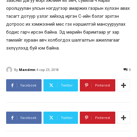
заасны дагуу мэргэжлийн их эмч, сувилагч нарыг
оролцуулан улсын нэгдүгээр амаржих газрын хүлээн авах
тасагт дотуур үзлэг хийхэд иргэн С-ийн бэлэг эрхтэн
дотроос их хэмжээний мөс гэх нэршилтэй мансууруулах
бодис гарч ирсэн байна. Эд мөрийн баримтаар уг хар
тамхийг хураан авч холбогдох шалгалтын ажиллагааг
эхлүүлээд буй юм байна.
By
Mandmn
4 сар 23, 2018
0
Facebook
Twitter
Pinterest
Facebook
Twitter
Pinterest