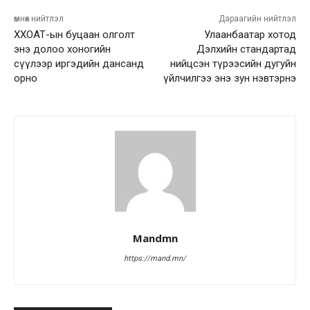
өмнөх нийтлэл
Дараагийн нийтлэл
ХХОАТ-ын буцаан олголт
Улаанбаатар хотод
энэ долоо хоногийн
Дэлхийн стандартад
сүүлээр иргэдийн дансанд
нийцсэн түрээсийн дугуйн
орно
үйлчилгээ энэ зун нэвтэрнэ
Mandmn
https://mand.mn/