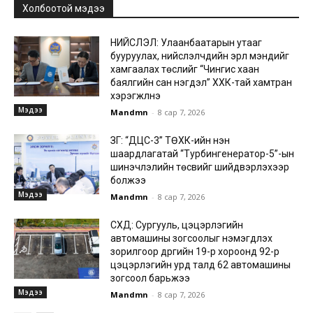
Холбоотой мэдээ
НИЙСЛЭЛ: Улаанбаатарын утааг
бууруулах, нийслэлчүүдийн эрүүл мэндийг
хамгаалах төслийг “Чингис хаан
баялгийн сан нэгдэл” ХХК-тай хамтран
хэрэгжүүлнэ
Мэдээ
Mandmn
-
8 сар 7, 2026
ЗГ: “ДЦС-3” ТӨХК-ийн нэн
шаардлагатай “Турбингенератор-5”-ын
шинэчлэлийн төсвийг шийдвэрлэхээр
болжээ
Мэдээ
Mandmn
-
8 сар 7, 2026
СХД: Сургууль, цэцэрлэгийн
автомашины зогсоолыг нэмэгдүүлэх
зорилгоор дүүргийн 19-р хороонд 92-р
цэцэрлэгийн урд талд 62 автомашины
зогсоол барьжээ
Мэдээ
Mandmn
-
8 сар 7, 2026