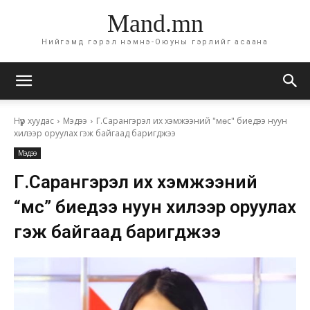
Mand.mn
Нийгэмд гэрэл нэмнэ-Оюуны гэрлийг асаана
Нүүр хуудас
Мэдээ
Г.Сарангэрэл их хэмжээний "мөс" биедээ нуун
хилээр оруулах гэж байгаад баригджээ
Мэдээ
Г.Сарангэрэл их хэмжээний
“мөс” биедээ нуун хилээр оруулах
гэж байгаад баригджээ