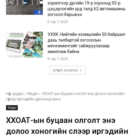
зорилгоор дүүргийн 19-р хороонд 92-р
цэцэрлэгийн урд талд 62 автомашины
зогсоол барьжээ
8 сар 7, 2026
УХХК: Нийтийн эзэмшлийн 50 байршил
дахь төлбөртэй зогсоолын
менежментийг сайжруулахаар
ажиллаж байна
8 сар 7, 2026
илүү их ачаалах