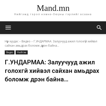
Mand.mn
Нийгэмд гэрэл нэмнэ-Оюуны гэрлийг асаана
Нүүр хуудас
Видео
Г.УНДАРМАА: Залуучууд ажил голохгүй хийвэл
сайхан амьдрах боломж дүүрэн байна…
Видео
Нийгэм
Г.УНДАРМАА: Залуучууд ажил
голохгүй хийвэл сайхан амьдрах
боломж дүүрэн байна…