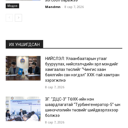
зогсоол барьжээ
Мэдээ
Mandmn
-
8 сар 7, 2026
ИХ УНШИГДСАН
НИЙСЛЭЛ: Улаанбаатарын утааг
бууруулах, нийслэлчүүдийн эрүүл мэндийг
хамгаалах төслийг “Чингис хаан
баялгийн сан нэгдэл” ХХК-тай хамтран
хэрэгжүүлнэ
8 сар 7, 2026
ЗГ: “ДЦС-3” ТӨХК-ийн нэн
шаардлагатай “Турбингенератор-5”-ын
шинэчлэлийн төсвийг шийдвэрлэхээр
болжээ
8 сар 7, 2026