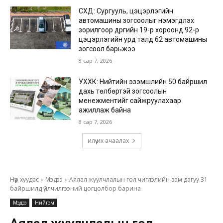
СХД: Сургууль, цэцэрлэгийн
автомашины зогсоолыг нэмэгдүүлэх
зорилгоор дүүргийн 19-р хороонд 92-р
цэцэрлэгийн урд талд 62 автомашины
зогсоол барьжээ
8 сар 7, 2026
УХХК: Нийтийн эзэмшлийн 50 байршил
дахь төлбөртэй зогсоолын
менежментийг сайжруулахаар
ажиллаж байна
8 сар 7, 2026
илүү их ачаалах