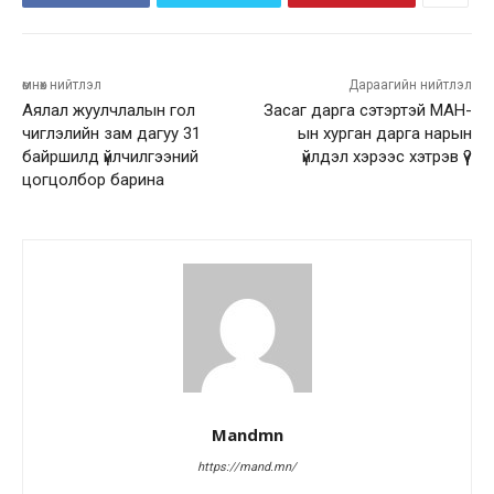
өмнөх нийтлэл
Дараагийн нийтлэл
Аялал жуулчлалын гол
Засаг дарга сэтэртэй МАН-
чиглэлийн зам дагуу 31
ын хурган дарга нарын
байршилд үйлчилгээний
үйлдэл хэрээс хэтрэв үү?
цогцолбор барина
Mandmn
https://mand.mn/