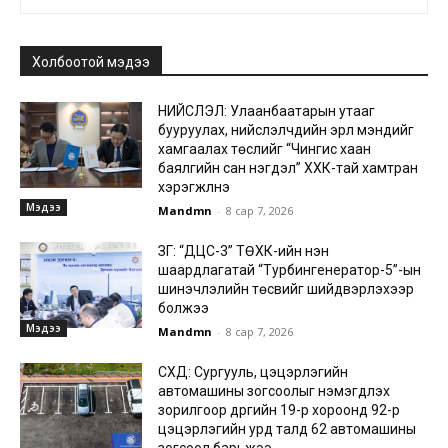
Холбоотой мэдээ
НИЙСЛЭЛ: Улаанбаатарын утааг
бууруулах, нийслэлчүүдийн эрүүл мэндийг
хамгаалах төслийг “Чингис хаан
баялгийн сан нэгдэл” ХХК-тай хамтран
хэрэгжүүлнэ
Мэдээ
Mandmn
-
8 сар 7, 2026
ЗГ: “ДЦС-3” ТӨХК-ийн нэн
шаардлагатай “Турбингенератор-5”-ын
шинэчлэлийн төсвийг шийдвэрлэхээр
болжээ
Мэдээ
Mandmn
-
8 сар 7, 2026
СХД: Сургууль, цэцэрлэгийн
автомашины зогсоолыг нэмэгдүүлэх
зорилгоор дүүргийн 19-р хороонд 92-р
цэцэрлэгийн урд талд 62 автомашины