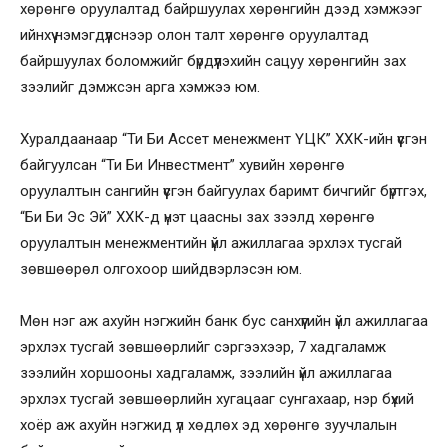
хөрөнгө оруулалтад байршуулах хөрөнгийн дээд хэмжээг
ийнхүү нэмэгдүүлснээр олон талт хөрөнгө оруулалтад
байршуулах боломжийг бүрдүүлэхийн сацуу хөрөнгийн зах
зээлийг дэмжсэн арга хэмжээ юм.
Хуралдаанаар “Ти Би Ассет менежмент ҮЦК” ХХК-ийн үүсгэн
байгуулсан “Ти Би Инвестмент” хувийн хөрөнгө
оруулалтын сангийн үүсгэн байгуулах баримт бичгийг бүртгэх,
“Би Би Эс Эй” ХХК-д үнэт цаасны зах зээлд хөрөнгө
оруулалтын менежментийн үйл ажиллагаа эрхлэх тусгай
зөвшөөрөл олгохоор шийдвэрлэсэн юм.
Мөн нэг аж ахуйн нэгжийн банк бус санхүүгийн үйл ажиллагаа
эрхлэх тусгай зөвшөөрлийг сэргээхээр, 7 хадгаламж
зээлийн хоршооны хадгаламж, зээлийн үйл ажиллагаа
эрхлэх тусгай зөвшөөрлийн хугацааг сунгахаар, нэр бүхий
хоёр аж ахуйн нэгжид үл хөдлөх эд хөрөнгө зуучлалын