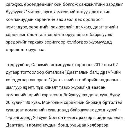
хөгжүүлэх, өрсөлдөөнийг бий болгож санхүүжилтийн зардлыг
бууруулах” чиглэл, арга хэмжээний дагуу даатгалын
компаниудын хөрөнгийн зах зээл дэх оролцоог
нэмэгдүүлэх, хөрөнгийн зах зээлийг дэмжих, даатгагчийн
хөрөнгийг олон талт хөрөнгө оруулалтад байршуулж
эрсдэлийг тархаах зорилгоор холбогдох журмуудад
өөрчлөлт орууллаа.
Тодруулбал, Санхүүгийн зохицуулах хорооны 2019 оны 02
дугаар тогтоолоор баталсан “Даатгалын багц дүрэм”-ийн
хоёрдугаар хавсралт “Даатгагчийн төлбөрийн чадварын
шалгуур үзүүлэлт, түүнд хяналт тавих журам”-д заасан
компанийн өрийн хэрэгсэлд байршуулах дээд хувь буюу
20 хувийг 30 хувь, Монголын хөрөнгийн биржид бүртгэлтэй
хувьцаат компанийн хувьцаанд байршуулах дээд хувийг
1-р ангилалд 20 хувь болгон нэмэгдүүлэхээр шийдвэрлэлээ.
Даатгалын компаниудын бонд, хувьцаа хэлбэрээр