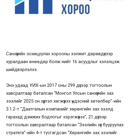
Санхүүгийн зохицуулах хорооны ээлжит дөрөвдүгээр
хуралдаан өнөөдөр болж нийт 16 асуудлыг хэлэлцэж
шийдвэрлэлээ.
Энэ удаад УИХ-ын 2017 оны 299 дүгээр тогтоолын
хавсралтаар баталсан “Монгол Улсын санхүүгийн зах
зээлийг 2025 он хүртэл хөгжүүлэх үндэсний хөтөлбөр”-ийн
3.1.2-т “Даатгалын компанийг хөрөнгийн зах зээлд
гарахад дэмжих бодлогыг хэрэгжүүлэх”, 21 дүгээр
тогтоолын хавсралтаар баталсан “Зээлийн хүүг бууруулах
стратеги”-ийн 4-т тусгагдсан “Хөрөнгийн зах зээлийг