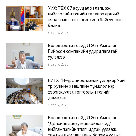
УИХ: ТБХ 67 асуудал хэлэлцэж,
нийслэлийн төсвийн талаарх ерөнхий
хяналтын сонсгол зохион байгуулсан
байна
8 сар 7, 2026
Боловсролын сайд Л.Энх-Амгалан
Пийрсон компанийн удирдлагатай
уулзжээ
8 сар 7, 2026
НИТХ: “Нүүрс пиролизийн үйлдвэр”-ийг
төр, хувийн хэвшлийн түншлэлээр
хэрэгжүүлэх тогтоолын төслийг
дэмжжээ
8 сар 7, 2026
Боловсролын сайд Л.Энх-Амгалан
“Дэлхийн залуу манлайлагчид”
нийгэмлэгийн төлөөлөгчидтэй уулзаж,
хамтын ажиллагааны боломжуудыг