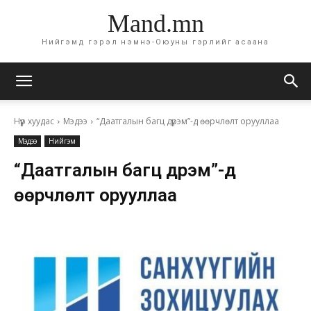
Mand.mn
Нийгэмд гэрэл нэмнэ-Оюуны гэрлийг асаана
Нүүр хуудас
Мэдээ
“Даатгалын багц дүрэм”-д өөрчлөлт орууллаа
Мэдээ
Нийгэм
“Даатгалын багц дүрэм”-д
өөрчлөлт орууллаа