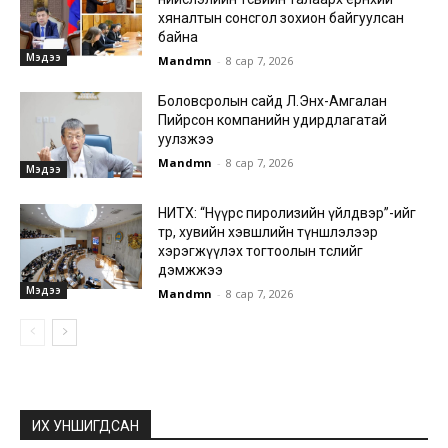
хяналтын сонсгол зохион байгуулсан
байна
Мэдээ
Mandmn
-
8 сар 7, 2026
Боловсролын сайд Л.Энх-Амгалан
Пийрсон компанийн удирдлагатай
уулзжээ
Mandmn
-
8 сар 7, 2026
Мэдээ
НИТХ: “Нүүрс пиролизийн үйлдвэр”-ийг
төр, хувийн хэвшлийн түншлэлээр
хэрэгжүүлэх тогтоолын төслийг
дэмжжээ
Мэдээ
Mandmn
-
8 сар 7, 2026
ИХ УНШИГДСАН