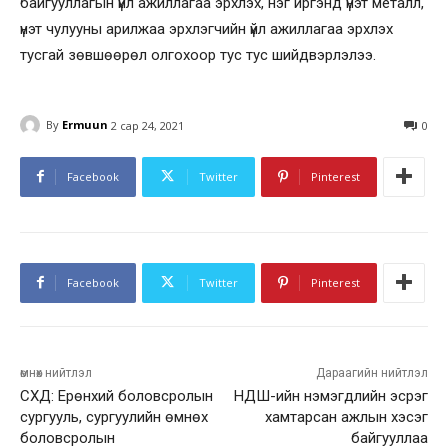
байгууллагын үйл ажиллагаа эрхлэх, нэг иргэнд үнэт металл,
үнэт чулууны арилжаа эрхлэгчийн үйл ажиллагаа эрхлэх
тусгай зөвшөөрөл олгохоор тус тус шийдвэрлэлээ.
By
Ermuun
2 сар 24, 2021
0
Facebook
Twitter
Pinterest
Facebook
Twitter
Pinterest
өмнөх нийтлэл
Дараагийн нийтлэл
СХД: Ерөнхий боловсролын
НДШ-ийн нэмэгдлийн эсрэг
сургууль, сургуулийн өмнөх
хамтарсан ажлын хэсэг
боловсролын
байгууллаа