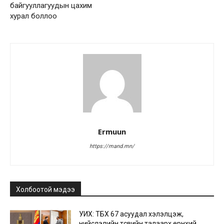
байгууллагуудын цахим
хурал боллоо
Ermuun
https://mand.mn/
Холбоотой мэдээ
УИХ: ТБХ 67 асуудал хэлэлцэж,
нийслэлийн төсвийн талаарх ерөнхий