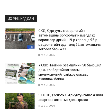
ИХ УНШИГДСАН
СХД: Сургууль, цэцэрлэгийн
автомашины зогсоолыг нэмэгдүүлэх
зорилгоор дүүргийн 19-р хороонд 92-р
цэцэрлэгийн урд талд 62 автомашины
зогсоол барьжээ
8 сар 7, 2026
УХХК: Нийтийн эзэмшлийн 50 байршил
дахь төлбөртэй зогсоолын
менежментийг сайжруулахаар
ажиллаж байна
8 сар 7, 2026
ЗХЖШ: Дэслэгч Э.Ариунтунгалаг Азийн
аваргаас алтан медаль хүртлээ
8 сар 7, 2026