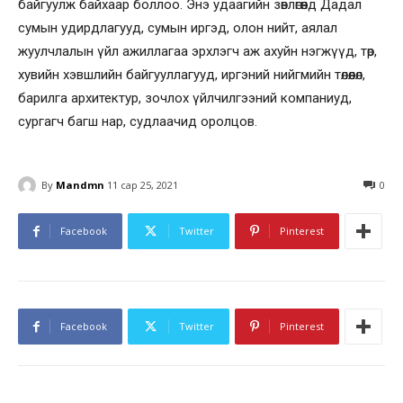
байгуулж байхаар боллоо. Энэ удаагийн зөвлөгөөнд Дадал
сумын удирдлагууд, сумын иргэд, олон нийт, аялал
жуулчлалын үйл ажиллагаа эрхлэгч аж ахуйн нэгжүүд, төр,
хувийн хэвшлийн байгууллагууд, иргэний нийгмийн төлөөлөл,
барилга архитектур, зочлох үйлчилгээний компаниуд,
сургагч багш нар, судлаачид оролцов.
By
Mandmn
11 сар 25, 2021
0
Facebook
Twitter
Pinterest
Facebook
Twitter
Pinterest