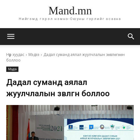
Mand.mn
Нийгэмд гэрэл нэмнэ-Оюуны гэрлийг асаана
Нүүр хуудас
Мэдээ
Дадал суманд аялал жуулчлалын зөвлөгөөн
боллоо
Мэдээ
Дадал суманд аялал
жуулчлалын зөвлөгөөн боллоо