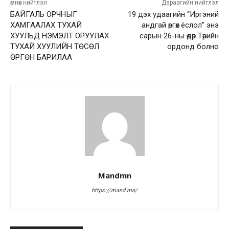
өмнөх нийтлэл
Дараагийн нийтлэл
БАЙГАЛЬ ОРЧНЫГ
19 дэх удаагийн “Иргэний
ХАМГААЛАХ ТУХАЙ
андгай өргөх ёслол” энэ
ХУУЛЬД НЭМЭЛТ ОРУУЛАХ
сарын 26-ны өдөр Төрийн
ТУХАЙ ХУУЛИЙН ТӨСӨЛ
ордонд болно
ӨРГӨН БАРИЛАА
Mandmn
https://mand.mn/