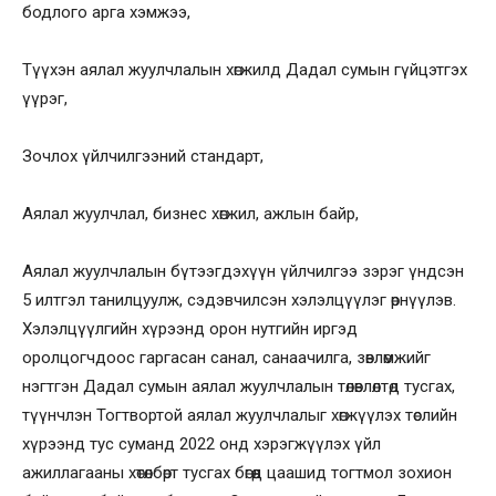
бодлого арга хэмжээ,
Түүхэн аялал жуулчлалын хөгжилд Дадал сумын гүйцэтгэх
үүрэг,
Зочлох үйлчилгээний стандарт,
Аялал жуулчлал, бизнес хөгжил, ажлын байр,
Аялал жуулчлалын бүтээгдэхүүн үйлчилгээ зэрэг үндсэн
5 илтгэл танилцуулж, сэдэвчилсэн хэлэлцүүлэг өрнүүлэв.
Хэлэлцүүлгийн хүрээнд орон нутгийн иргэд
оролцогчдоос гаргасан санал, санаачилга, зөвлөмжийг
нэгтгэн Дадал сумын аялал жуулчлалын төлөвлөлтөд тусгах,
түүнчлэн Тогтвортой аялал жуулчлалыг хөгжүүлэх төслийн
хүрээнд тус суманд 2022 онд хэрэгжүүлэх үйл
ажиллагааны хөтөлбөрт тусгах бөгөөд цаашид тогтмол зохион