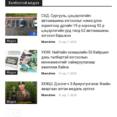
Холбоотой мэдээ
СХД: Сургууль, цэцэрлэгийн
автомашины зогсоолыг нэмэгдүүлэх
зорилгоор дүүргийн 19-р хороонд 92-р
цэцэрлэгийн урд талд 62 автомашины
зогсоол барьжээ
Мэдээ
Mandmn
-
8 сар 7, 2026
УХХК: Нийтийн эзэмшлийн 50 байршил
дахь төлбөртэй зогсоолын
менежментийг сайжруулахаар
ажиллаж байна
Мэдээ
Mandmn
-
8 сар 7, 2026
ЗХЖШ: Дэслэгч Э.Ариунтунгалаг Азийн
аваргаас алтан медаль хүртлээ
Mandmn
-
8 сар 7, 2026
Мэдээ