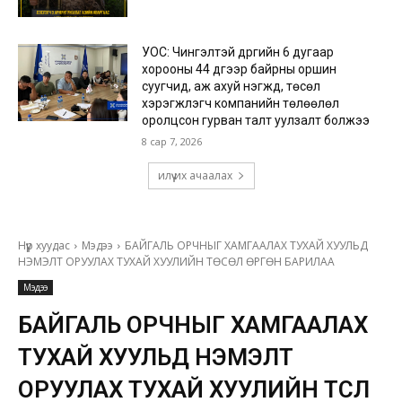
УОС: Чингэлтэй дүүргийн 6 дугаар
хорооны 44 дүгээр байрны оршин
суугчид, аж ахуй нэгжүүд, төсөл
хэрэгжүүлэгч компанийн төлөөлөл
оролцсон гурван талт уулзалт болжээ
8 сар 7, 2026
илүү их ачаалах