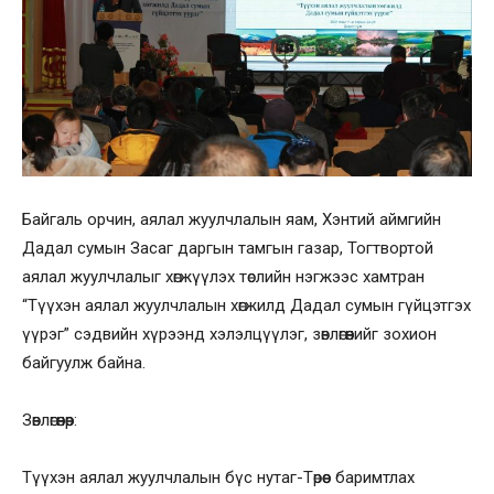
Байгаль орчин, аялал жуулчлалын яам, Хэнтий аймгийн
Дадал сумын Засаг даргын тамгын газар, Тогтвортой
аялал жуулчлалыг хөгжүүлэх төслийн нэгжээс хамтран
“Түүхэн аялал жуулчлалын хөгжилд Дадал сумын гүйцэтгэх
үүрэг” сэдвийн хүрээнд хэлэлцүүлэг, зөвлөгөөнийг зохион
байгуулж байна.
Зөвлөгөөнөөр:
Түүхэн аялал жуулчлалын бүс нутаг-Төрөөс баримтлах