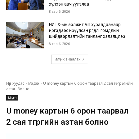
хүлээн авч уулзлаа
8 сар 6, 2026
НИТХ-ын ээлжит VIII хуралдаанаар
иргэдээс ирүүлсэн өргөдөл, гомдлын
шийдвэрлэлтийн тайланг хэлэлцлээ
8 сар 6, 2026
илүү их ачаалах