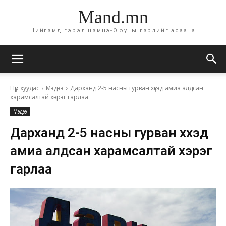
Mand.mn
Нийгэмд гэрэл нэмнэ-Оюуны гэрлийг асаана
Нүүр хуудас
Мэдээ
Дарханд 2-5 насны гурван хүүхэд амиа алдсан
харамсалтай хэрэг гарлаа
Мэдээ
Дарханд 2-5 насны гурван хүүхэд
амиа алдсан харамсалтай хэрэг
гарлаа