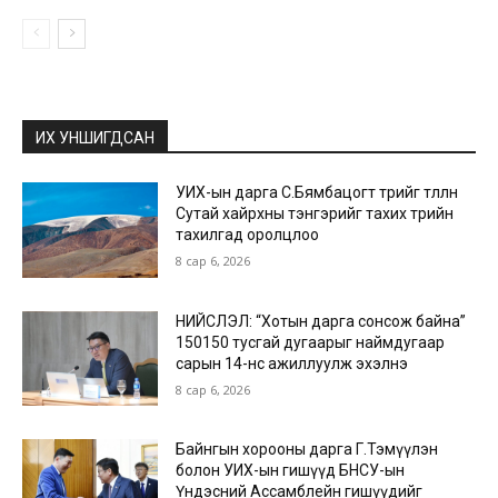
ИХ УНШИГДСАН
УИХ-ын дарга С.Бямбацогт төрийг төлөөлөн
Сутай хайрхны тэнгэрийг тахих төрийн
тахилгад оролцлоо
8 сар 6, 2026
НИЙСЛЭЛ: “Хотын дарга сонсож байна”
150150 тусгай дугаарыг наймдугаар
сарын 14-нөөс ажиллуулж эхэлнэ
8 сар 6, 2026
Байнгын хорооны дарга Г.Тэмүүлэн
болон УИХ-ын гишүүд БНСУ-ын
Үндэсний Ассамблейн гишүүдийг