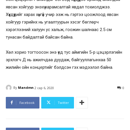
явсан хойгуур энэхүү харамсалтай явдал тохиолджээ.
Хүүхдүүдийг харах хүнгүй учир ээж нь гэртээ цоожлоод явсан
хойгуур гэрийнх нь угаалтуурын хэсэг бөглөрч
хэрэглээний халуун ус хальж, гоожин шалнаас 2.5 см
тунасан байдалтай байсан байна.
Хөл хорио тогтоосон энэ үед тус аймгийн 5-р цэцэрлэгийн
эрхлэгч Д нь ажилчдаа дуудаж, байгууллагынхаа 50
жилийн ойн концертийг бэлдсэн гэх мэдээлэл байна.
By
Mandmn
2 сар 6, 2020
0
Facebook
Twitter