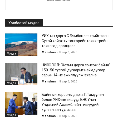
https://mand.mn/
Холбоотой мэдээ
УИХ-ын дарга С.Бямбацогт төрийг төлөөлөн
Сутай хайрхны тэнгэрийг тахих төрийн
тахилгад оролцлоо
Mandmn
-
8 сар 6, 2026
Мэдээ
НИЙСЛЭЛ: “Хотын дарга сонсож байна”
150150 тусгай дугаарыг наймдугаар
сарын 14-нөөс ажиллуулж эхэлнэ
Mandmn
-
8 сар 6, 2026
Мэдээ
Байнгын хорооны дарга Г.Тэмүүлэн
болон УИХ-ын гишүүд БНСУ-ын
Үндэсний Ассамблейн гишүүдийг
хүлээн авч уулзлаа
Мэдээ
Mandmn
-
8 сар 6, 2026