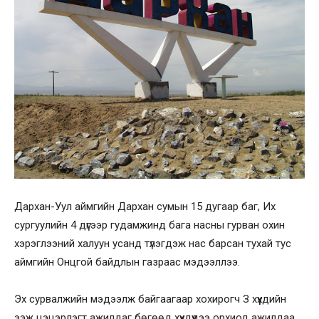
Дархан-Уул аймгийн Дархан сумын 15 дугаар баг, Их
сургуулийн 4 дүгээр гудамжинд бага насны гурван охин
хэрэглээний халуун усанд түлэгдэж нас барсан тухай тус
аймгийн Онцгой байдлын газраас мэдээллээ.
Эх сурвалжийн мэдээлж байгаагаар хохирогч З хүүхдийн
ээж цэцэрлэгт ажилдаг бөгөөд хүүхдүүдээ орхиод ажилдаа