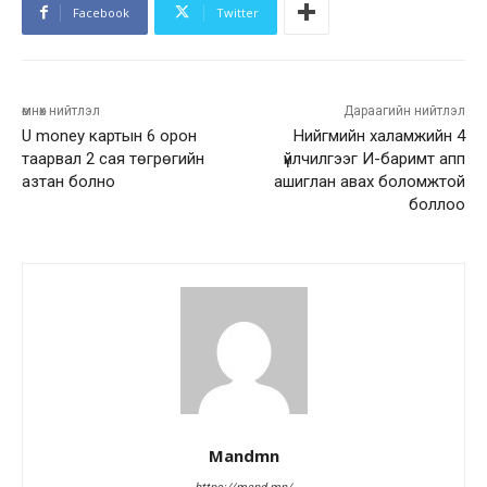
Facebook
Twitter
өмнөх нийтлэл
Дараагийн нийтлэл
U money картын 6 орон
Нийгмийн халамжийн 4
таарвал 2 сая төгрөгийн
үйлчилгээг И-баримт апп
азтан болно
ашиглан авах боломжтой
боллоо
Mandmn