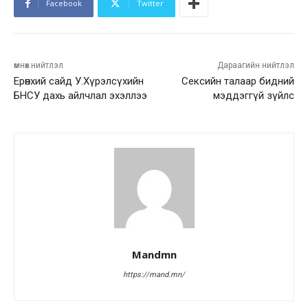
Facebook
Twitter
өмнөх нийтлэл
Дараагийн нийтлэл
Ерөнхий сайд У.Хүрэлсүхийн
Сексийн талаар бидний
БНСУ дахь айлчлал эхэллээ
мэддэггүй зүйлс
Mandmn
https://mand.mn/