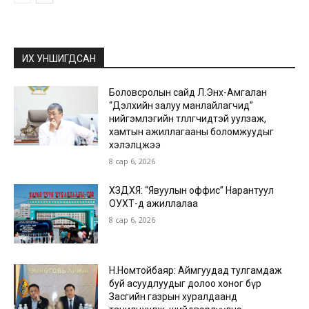
ИХ УНШИГДСАН
Боловсролын сайд Л.Энх-Амгалан
“Дэлхийн залуу манлайлагчид”
нийгэмлэгийн төлөөлөгчидтэй уулзаж,
хамтын ажиллагааны боломжуудыг
хэлэлцжээ
8 сар 6, 2026
ХЗДХЯ: “Явуулын оффис” Нарантуул
ОУХТ-д ажиллалаа
8 сар 6, 2026
Н.Номтойбаяр: Аймгуудад тулгамдаж
буй асуудлуудыг долоо хоног бүр
Засгийн газрын хуралдаанд