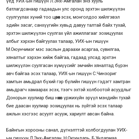
үед УИХ-ын гишүүн Л.Энх-Амгалан энэ хууль
батлагдсанаар гадаадын улс оронд эрхтэн шилжүүлэн
суулгуулах хүний тоо цөөрөх эсэх, монголдоо хийлгэвэл
эдийн засаг, санхүүгийн хувьд давуу талтай байх тухай,
эрхтэн шилжүүлэн суулгах үйл ажиллагааг зохицуулах
албыг хэрхэн байгуулах талаар, УИХ-ын гишүүн
М.Оюунчимэг мэс заслын дараахи асаргаа, сувилгаа,
хяналтыг хэрхэн хийж байгаа, гадаад улсад эрхтэн
шилжүүлэн суулгасан хүмүүсийг эмчийн хяналтад бүрэн
авч байгаа эсэх талаар, УИХ-ын гишүүн С.Чинзориг
хамтын амьдрал бүхий гэр бүлийн гишүүн гэдэгт хамтран
амьдрагч хамаарах эсэх, тээгч эхтэй холбоотой асуудлыг
Донорын хуулиар биш нөхөн үржихүйн эрүүл мэндийн тухай
бие даасан хуулиар зохицуулах нь зүйтэй эсэх талаар
ажлын хэсгээс асуулт асууж, хариулт авсан байна.
Байнгын хорооны санал, дүгнэлттэй холбогдуулан УИХ-
ын гишүүн Л.Энх-Амгалан, Н.Оюундарь, Б.Ундармаа,