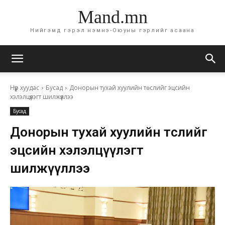
Mand.mn
Нийгэмд гэрэл нэмнэ-Оюуны гэрлийг асаана
Нүүр хуудас
Бусад
Донорын тухай хуулийн төслийг эцсийн
хэлэлцүүлэгт шилжүүллээ
Бусад
Донорын тухай хуулийн төслийг
эцсийн хэлэлцүүлэгт
шилжүүллээ