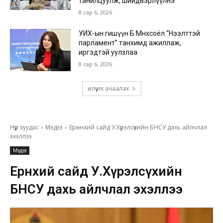
танилцуулж, шийдвэрлүүлнэ
8 сар 6, 2026
УИХ-ын гишүүн Б.Мөнхсоёл “Нээлттэй
парламент” танхимд ажиллаж,
иргэдтэй уулзлаа
8 сар 6, 2026
илүү их ачаалах