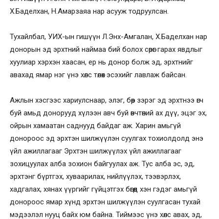
Х.Баделхан, Н.Амарзаяа нар асууж тодруулсан.
Тухайлбал, УИХ-ын гишүүн Л.Энх-Амгалан, Х.Баделхан нар
донорын эд эрхтний наймаа бий болох сөрөг гарах явдлыг
хуулиар хэрхэн хаасан, ер нь донор болж эд, эрхтнийг
авахад ямар нэг үнэ хөлс төлөх эсэхийг лавлаж байсан.
Ажлын хэсгээс хариулснаар, элэг, бөөр зэрэг эд эрхтнээ өгч
буй амьд донорууд хүлээн авч буй өвчтөний ах дүү, эцэг эх,
ойрын хамаатан саднууд байдаг аж. Харин амьгүй
донороос эд эрхтэн шилжүүлэн суулгах тохиолдолд энэ
үйл ажиллагааг Эрхтэн шилжүүлэх үйл ажиллагааг
зохицуулах алба зохион байгуулах аж. Тус алба эс, эд,
эрхтэнг бүртгэх, хуваарилах, нийлүүлэх, тээвэрлэх,
хадгалах, хянах үүргийг гүйцэтгэх бөгөөд хэн гэдэг амьгүй
донороос ямар хүнд эрхтэн шилжүүлэн суулгасан тухай
мэдээлэл нууц байх юм байна. Тиймээс үнэ хөлс авах, эд,