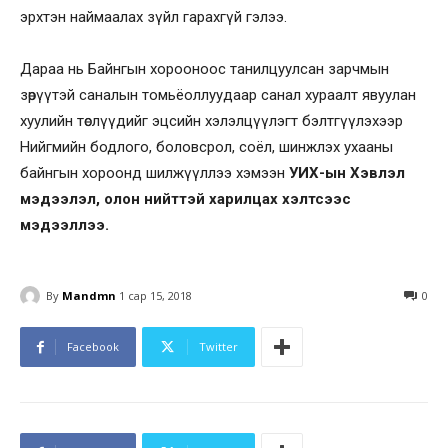
эрхтэн наймаалах зүйл гарахгүй гэлээ.
Дараа нь Байнгын хорооноос танилцуулсан зарчмын
зөрүүтэй саналын томьёоллуудаар санал хураалт явуулан
хуулийн төслүүдийг эцсийн хэлэлцүүлэгт бэлтгүүлэхээр
Нийгмийн бодлого, боловсрол, соёл, шинжлэх ухааны
байнгын хороонд шилжүүллээ хэмээн
УИХ-ын Хэвлэл
мэдээлэл, олон нийттэй харилцах хэлтсээс
мэдээллээ.
By
Mandmn
1 сар 15, 2018
0
Facebook
Twitter