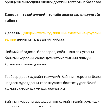
оролцсон гишүүдийн олонхи дэмжин тогтоолыг баталлаа.
Донорын тухай хуулийн төслийн анхны хэлэлцүүлгийг
хийлээ
Дараа нь
Донорын тухай хуулийн шинэчилсэн найруулгын
төслийн
анхны хэлэлцүүлгийг хийлээ.
Нийгмийн бодлого, боловсрол, соёл, шинжлэх ухааны
байнгын хорооны санал дүгнэлтийг УИХ-ын гишүүн
Д.Гантулга танилцуулсан.
Тэрбээр дээрх хуулийн төслүүдийг Байнгын хорооны болон
нэгдсэн хуралдааны хэлэлцүүлэгт бэлтгэх үүрэг бүхий
ажлын хэсгийг ахалж ажилласан юм.
Байнгын хорооны хуралдаанаар хуулийн төслийг хэлэлцэх