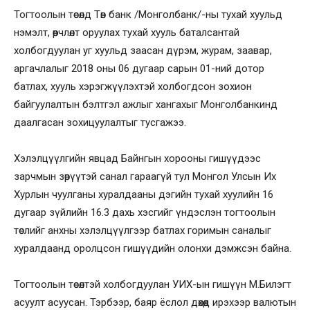
Тогтоолын төсөлд Төв банк /Монголбанк/-ны тухай хуульд
нэмэлт, өөрчлөлт оруулах тухай хууль баталсантай
холбогдуулан уг хуульд заасан дүрэм, журам, заавар,
аргачлалыг 2018 оны 06 дугаар сарын 01-ний дотор
батлах, хууль хэрэгжүүлэхтэй холбогдсон зохион
байгуулалтын бэлтгэл ажлыг хангахыг Монголбанкинд
даалгасан зохицуулалтыг тусгажээ.
Хэлэлцүүлгийн явцад Байнгын хорооны гишүүдээс
зарчмын зөрүүтэй санал гараагүй тул Монгол Улсын Их
Хурлын чуулганы хуралдааны дэгийн тухай хуулийн 16
дугаар зүйлийн 16.3 дахь хэсгийг үндэслэн тогтоолын
төслийг анхны хэлэлцүүлгээр батлах горимын саналыг
хуралдаанд оролцсон гишүүдийн олонхи дэмжсэн байна.
Тогтоолын төсөлтэй холбогдуулан УИХ-ын гишүүн М.Билэгт
асуулт асуусан. Тэрбээр, баяр ёслол дөхөөд ирэхээр валютын