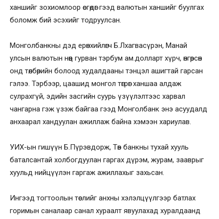
ханшийг зохиомлоор өсгөдөг гээд валютын ханшийг буулгах
боломж бий эсэхийг тодруулсан.
Монголбанкны дэд ерөнхийлөгч Б.Лхагвасүрэн, Манай
улсын валютын нөөц гурван тэрбум ам.долларт хүрч, өнгөрсөн
онд төлбөрийн болоод худалдааны тэнцэл ашигтай гарсан
гэлээ. Тэрбээр, цаашид монгол төгрөг ханшаа алдаж
сулрахгүй, эдийн засгийн суурь үзүүлэлтээс харвал
чангарна гэж үзэж байгаа гээд Монголбанк энэ асуудалд
анхаарал хандуулан ажиллаж байна хэмээн хариулав.
УИХ-ын гишүүн Б.Пүрэвдорж, Төв банкны тухай хууль
баталсантай холбогдуулан гаргах дүрэм, журам, зааврыг
хуульд нийцүүлэн гаргаж ажиллахыг захьсан.
Ингээд тогтоолын төслийг анхны хэлэлцүүлгээр батлах
горимын саналаар санал хураалт явуулахад хуралдаанд