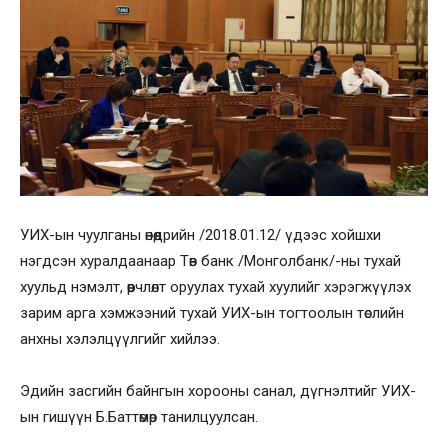
УИХ-ын чуулганы өнөөдрийн /2018.01.12/ үдээс хойшхи
нэгдсэн хуралдаанаар Төв банк /Монголбанк/-ны тухай
хуульд нэмэлт, өөрчлөлт оруулах тухай хуулийг хэрэгжүүлэх
зарим арга хэмжээний тухай УИХ-ын тогтоолын төслийн
анхны хэлэлцүүлгийг хийлээ.
Эдийн засгийн байнгын хорооны санал, дүгнэлтийг УИХ-
ын гишүүн Б.Баттөмөр танилцуулсан.