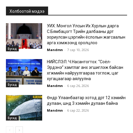
Холбоотой мэдээ
УИХ: Монгол Улсын Их Хурлын дарга
С.Бямбацогт Төрийн далбааны өдөрт
зориулсан цэргийн ёслолын жагсаалын
арга хэмжээнд оролцлоо
Бусад
Mandmn
-
7 сар 10, 2026
НИЙСЛЭЛ: Ч.Насантогтох: “Соёл-
Эрдэнэ” хамтлаг анх эгшиглэж байсан
хөгжмийн найруулгаараа тоглож, цаг
хугацаагаар аялуулна
Бусад
Mandmn
-
6 сар 26, 2026
Өнөөдөр Улаанбаатар хотод өдөртөө 12 хэмийн
дулаан, шөнөдөө 3 хэмийн дулаан байна
Mandmn
-
6 сар 22, 2026
Бусад