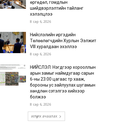
өргөдөл, гомдлын
шийдвэрлэлтийн тайланг
хэлэлцлээ
8 сар 6, 2026
Нийслэлийн иргэдийн
Төлөөлөгчдийн Хурлын Ээлжит
VIII хуралдаан эхэллээ
8 сар 6, 2026
НИЙСЛЭЛ: Нэгдүгээр хорооллын
арын замыг наймдугаар сарын
6-ны 23:00 цагаас түр хааж,
борооны ус зайлуулах шугамын
хөндлөн сэтэлгээ хийхээр
болжээ
8 сар 6, 2026
илүү их ачаалах