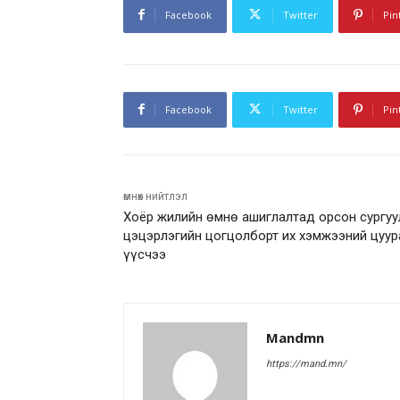
Facebook
Twitter
Pin
Facebook
Twitter
Pin
өмнөх нийтлэл
Хоёр жилийн өмнө ашиглалтад орсон сургуу
цэцэрлэгийн цогцолборт их хэмжээний цуур
үүсчээ
Mandmn
https://mand.mn/