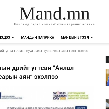
Mand.mn
Нийгэмд гэрэл нэмнэ-Оюуны гэрлийг асаана
МЭДЭЭ
МАНДЫН ПАПРИКА
МАНДЫН БҮТЭЭЛ
йг угтсан “Аялал жуулчлалыг сурталчлах сарын аян” эхэллээ
ын өдрийг угтсан “Аялал
сарын аян” эхэллээ