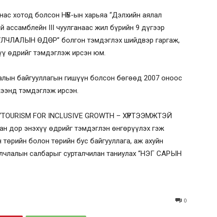
нас хотод болсон НҮБ-ын харьяа “Дэлхийн аялал
 ассамблейн III чуулганаас жил бүрийн 9 дүгээр
ЛЧЛАЛЫН ӨДӨР” болгон тэмдэглэх шийдвэр гаргаж,
үү өдрийг тэмдэглэж ирсэн юм.
алын байгууллагын гишүүн болсон бөгөөд 2007 оноос
ээнд тэмдэглэж ирсэн.
л “TOURISM FOR INCLUSIVE GROWTH – ХҮРТЭЭМЖТЭЙ
дор энэхүү өдрийг тэмдэглэн өнгөрүүлэх гэж
төрийн болон төрийн бус байгууллага, аж ахуйн
улчлалын салбарыг сурталчилан таниулах “НЭГ САРЫН
0