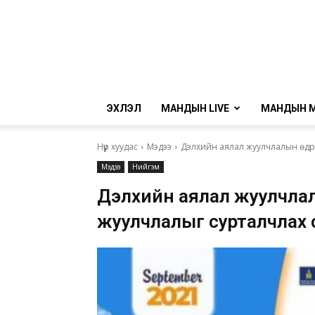
ЭХЛЭЛ
МАНДЫН LIVE
МАНДЫН 
Нүүр хуудас
Мэдээ
Дэлхийн аялал жуулчлалын өдри
Мэдээ
Нийгэм
Дэлхийн аялал жуулчлал
жуулчлалыг сурталчлах 