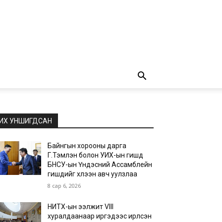
ИХ УНШИГДСАН
Байнгын хорооны дарга
Г.Тэмүүлэн болон УИХ-ын гишүүд
БНСУ-ын Үндэсний Ассамблейн
гишүүдийг хүлээн авч уулзлаа
8 сар 6, 2026
НИТХ-ын ээлжит VIII
хуралдаанаар иргэдээс ирүүлсэн