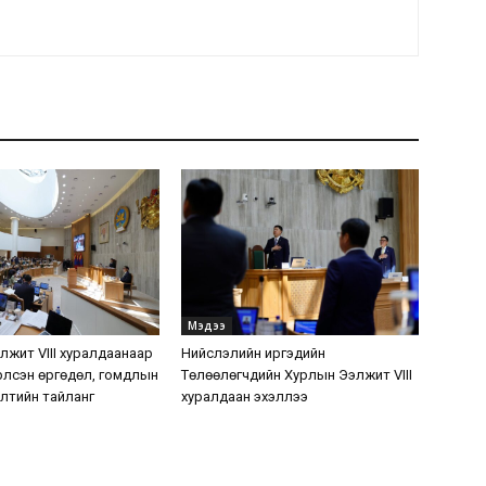
Мэдээ
лжит VIII хуралдаанаар
Нийслэлийн иргэдийн
үүлсэн өргөдөл, гомдлын
Төлөөлөгчдийн Хурлын Ээлжит VIII
лтийн тайланг
хуралдаан эхэллээ