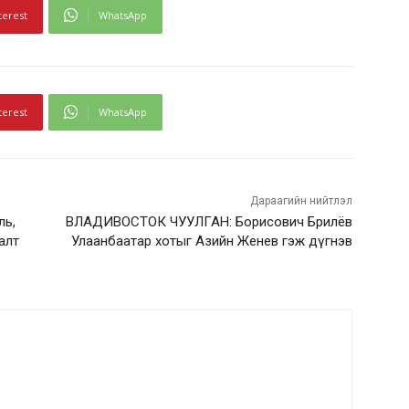
terest
WhatsApp
terest
WhatsApp
Дараагийн нийтлэл
ль,
ВЛАДИВОСТОК ЧУУЛГАН: Борисович Брилёв
алт
Улаанбаатар хотыг Азийн Женев гэж дүгнэв