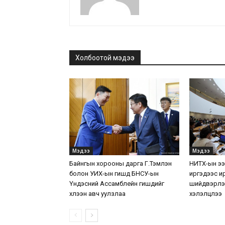
Холбоотой мэдээ
Мэдээ
Мэдээ
Байнгын хорооны дарга Г.Тэмүүлэн
НИТХ-ын ээ
болон УИХ-ын гишүүд БНСУ-ын
иргэдээс ир
Үндэсний Ассамблейн гишүүдийг
шийдвэрлэ
хүлээн авч уулзлаа
хэлэлцлээ