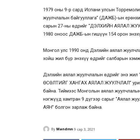
1979 оны 9-р сард Испани улсын Торремоли
жуулчлалын байгууллага” (ДАЖБ)-ын ерөнхий
сарын 27-ны өдрийг “ДЭЛХИЙН АЯЛАЛ ЖУУ
1980 оноос ДАЖБ-ын гишүүн 154 орон энэх
Монгол улс 1990 онд Дэлхийн аялал жуулчл
хойш жил бүр энэхүү өдрийг салбарын хэмж
Дэлхийн аялал жуулчлалын өдрийг энэ жи
ӨСӨЛТИЙГ ХАНГАХ АЯЛАЛ ЖУУЛЧЛАЛ” уриан 
байна. Тиймээс Монголын аялал жуулчлалын 
нэгжүүд хамтран 9 дүгээр сарыг “Аялал жу
АЯН” болгон зарлаж байна.
By
Mandmn
9 сар 3, 2021