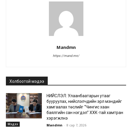
Mandmn
https://mand.mn/
Холбоотой мэдээ
НИЙСЛЭЛ: Улаанбаатарын утааг
бууруулах, нийслэлчүүдийн эрүүл мэндийг
хамгаалах төслийг “Чингис хаан
баялгийн сан нэгдэл” ХХК-тай хамтран
хэрэгжүүлнэ
Мэдээ
Mandmn
-
8 сар 7, 2026