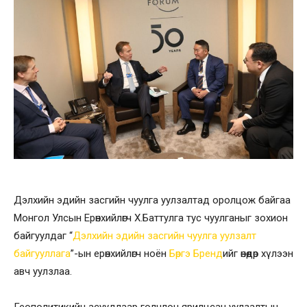
Дэлхийн эдийн засгийн чуулга уулзалтад оролцож байгаа
Монгол Улсын Ерөнхийлөгч Х.Баттулга тус чуулганыг зохион
байгуулдаг “
Дэлхийн эдийн засгийн чуулга уулзалт
байгууллага
”-ын ерөнхийлөгч ноён
Бөргэ Бренд
ийг өнөөдөр хүлээн
авч уулзлаа.
Геополитикийн асуудлаар голчлон ярилцсан уулзалтын