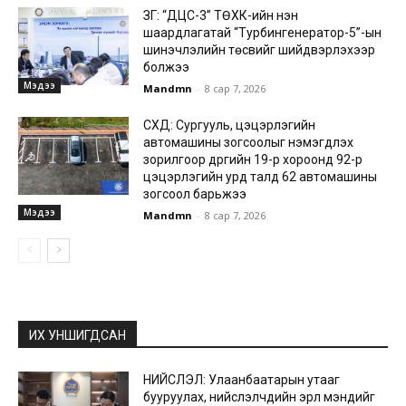
ЗГ: “ДЦС-3” ТӨХК-ийн нэн
шаардлагатай “Турбингенератор-5”-ын
шинэчлэлийн төсвийг шийдвэрлэхээр
болжээ
Мэдээ
Mandmn
-
8 сар 7, 2026
СХД: Сургууль, цэцэрлэгийн
автомашины зогсоолыг нэмэгдүүлэх
зорилгоор дүүргийн 19-р хороонд 92-р
цэцэрлэгийн урд талд 62 автомашины
зогсоол барьжээ
Мэдээ
Mandmn
-
8 сар 7, 2026
ИХ УНШИГДСАН
НИЙСЛЭЛ: Улаанбаатарын утааг
бууруулах, нийслэлчүүдийн эрүүл мэндийг