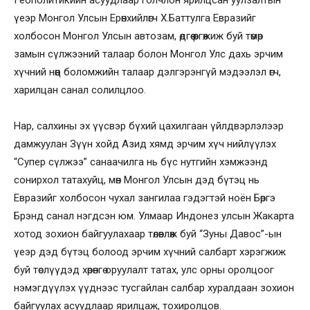
үеэр Монгол Улсын Ерөнхийлөгч Х.Баттулга Евразийг
холбосон Монгол Улсын автозам, өдгөө өргөжиж буй төмөр
замын сүлжээний талаар болон Монгол Улс дахь эрчим
хүчний нөөц боломжийн талаар дэлгэрэнгүй мэдээлэл өгч,
харилцан санал солилцлоо.
Нар, салхины эх үүсвэр бүхий цахилгаан үйлдвэрлэлээр
дамжуулан Зүүн хойд Азид хямд эрчим хүч нийлүүлэх
“Супер сүлжээ” санаачилга нь бүс нутгийн хэмжээнд
сонирхол татахуйц, мөн Монгол Улсын дэд бүтэц нь
Евразийг холбосон чухал зангилаа гэдэгтэй ноён Бөргэ
Брэнд санал нэгдсэн юм. Улмаар Индонез улсын Жакарта
хотод зохион байгуулахаар төлөвлөж буй “Зуны Давос”-ын
үеэр дэд бүтэц болоод эрчим хүчний салбарт хэрэгжиж
буй төслүүдэд хөрөнгө оруулалт татах, улс орны оролцоог
нэмэгдүүлэх үүднээс тусгайлан салбар хуралдаан зохион
байгуулах асуудлаар ярилцаж, тохиролцов.