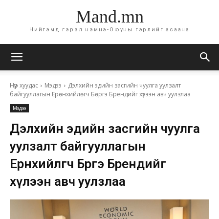
Mand.mn
Нийгэмд гэрэл нэмнэ-Оюуны гэрлийг асаана
Нүүр хуудас
Мэдээ
Дэлхийн эдийн засгийн чуулга уулзалт
байгууллагын Ерөнхийлөгч Бөргэ Брендийг хүлээн авч уулзлаа
Мэдээ
Дэлхийн эдийн засгийн чуулга
уулзалт байгууллагын
Ерөнхийлөгч Бөргэ Брендийг
хүлээн авч уулзлаа