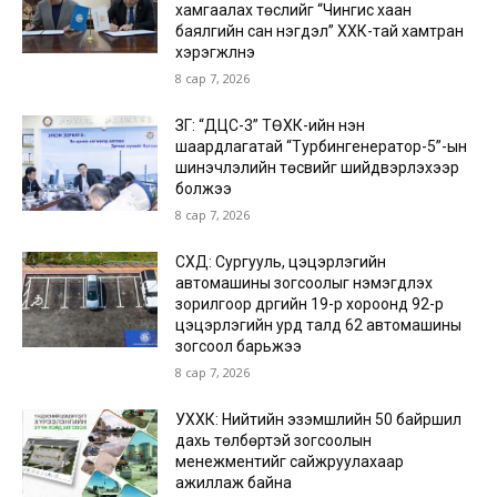
хамгаалах төслийг “Чингис хаан
баялгийн сан нэгдэл” ХХК-тай хамтран
хэрэгжүүлнэ
8 сар 7, 2026
ЗГ: “ДЦС-3” ТӨХК-ийн нэн
шаардлагатай “Турбингенератор-5”-ын
шинэчлэлийн төсвийг шийдвэрлэхээр
болжээ
8 сар 7, 2026
СХД: Сургууль, цэцэрлэгийн
автомашины зогсоолыг нэмэгдүүлэх
зорилгоор дүүргийн 19-р хороонд 92-р
цэцэрлэгийн урд талд 62 автомашины
зогсоол барьжээ
8 сар 7, 2026
УХХК: Нийтийн эзэмшлийн 50 байршил
дахь төлбөртэй зогсоолын
менежментийг сайжруулахаар
ажиллаж байна