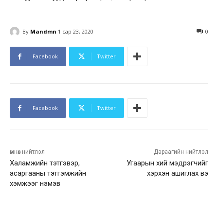
By
Mandmn
1 сар 23, 2020
0
Facebook
Twitter
Facebook
Twitter
өмнөх нийтлэл
Дараагийн нийтлэл
Халамжийн тэтгэвэр,
Угаарын хий мэдрэгчийг
асаргааны тэтгэмжийн
хэрхэн ашиглах вэ
хэмжээг нэмэв