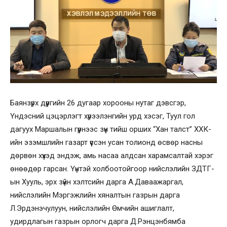
Баянзүрх дүүргийн 26 дугаар хорооны нутаг дэвсгэр,
Үндэсний цэцэрлэгт хүрээлэнгийн урд хэсэг, Туул гол
дагуух Маршалын гүүрнээс зүүн тийш орших “Хан талст” ХХК-
ийн эзэмшлийн газарт үүссэн усан толионд өсвөр насны
дөрвөн хүүхэд эндэж, амь насаа алдсан харамсалтай хэрэг
өнөөдөр гарсан. Үүнтэй холбоотойгоор нийслэлийн ЗДТГ-
ын Хууль, эрх зүйн хэлтсийн дарга А.Даваажаргал,
нийслэлийн Мэргэжлийн хяналтын газрын дарга
Л.Эрдэнэчулуун, нийслэлийн Өмчийн ашиглалт,
удирдлагын газрын орлогч дарга Д.Рэнцэнбямба