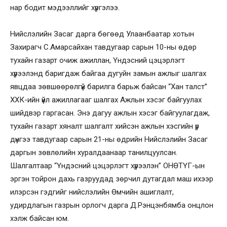
нар бодит мэдээллийг хүргэлээ.
Нийслэлийн Засаг дарга бөгөөд Улаанбаатар хотын
Захирагч С.Амарсайхан тавдугаар сарын 10-ны өдөр
тухайн газарт очиж ажиллан, Үндэсний цэцэрлэгт
хүрээлэнд баригдаж байгаа дугуйн замын ажлыг шалгах
явцдаа зөвшөөрөлгүй барилга барьж байсан “Хан талст”
ХХК-ийн үйл ажиллагааг шалгах Ажлын хэсэг байгуулах
шийдвэр гаргасан. Энэ дагуу ажлын хэсэг байгуулагдаж,
тухайн газарт хяналт шалгалт хийсэн ажлын хэсгийн үр
дүнгээ тавдугаар сарын 21-ны өдрийн Нийслэлийн Засаг
даргын зөвлөлийн хуралдаанаар танилцуулсан.
Шалгалтаар “Үндэсний цэцэрлэгт хүрээлэн” ОНӨТҮГ-ын
эргэн тойрон дахь газруудад зөрчил дутагдал маш ихээр
илэрсэн гэдгийг нийслэлийн Өмчийн ашиглалт,
удирдлагын газрын орлогч дарга Д.Рэнцэнбямба онцлон
хэлж байсан юм.