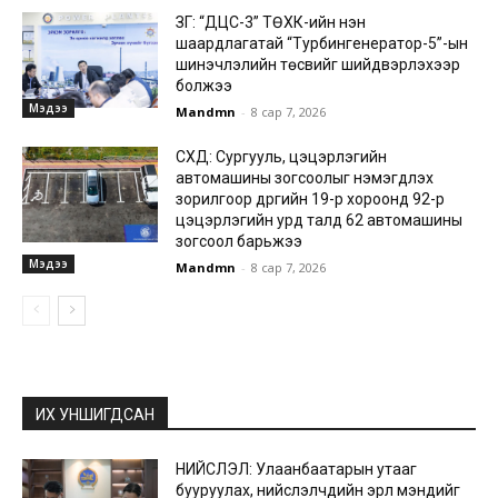
ЗГ: “ДЦС-3” ТӨХК-ийн нэн
шаардлагатай “Турбингенератор-5”-ын
шинэчлэлийн төсвийг шийдвэрлэхээр
болжээ
Мэдээ
Mandmn
-
8 сар 7, 2026
СХД: Сургууль, цэцэрлэгийн
автомашины зогсоолыг нэмэгдүүлэх
зорилгоор дүүргийн 19-р хороонд 92-р
цэцэрлэгийн урд талд 62 автомашины
зогсоол барьжээ
Мэдээ
Mandmn
-
8 сар 7, 2026
ИХ УНШИГДСАН
НИЙСЛЭЛ: Улаанбаатарын утааг
бууруулах, нийслэлчүүдийн эрүүл мэндийг