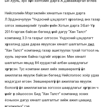
ын Хууль, эрх зүйн хэлтсийн дарга А.Даваажаргал өглөө.
Нийслэлийн Мэргэжлийн хяналтын газрын дарга
Л.Эрдэнэчулуун “Үндэсний цэцэрлэгт хүрээлэнд анх газар
олгох зөвшөөрлийг тухайн үеийн Хотын дарга Э.Бат-Үүл
2014 гаргаж байсан бөгөөд үүний дагуу “Хан Талст”
компанид 3.3 га газрыг олгосон. Үндэсний цэцэрлэгт
хүрээлэнд удаа дараа явуулсан хяналт шалгалтын дүнд
“Хан Талст” компанид газар ашиглуулах тухай тогтоол нь
хууль зөрчиж байна гэдгийг илрүүлсэн. Мөн хяналт
шалгалтын явцад 84 хуудастай албан шаардлагыг
хүргүүлсэн. Тус компани ажил хийх зөвшөөрөлгүй үйл
ажиллагаа явуулж байсан бөгөөд Нийслэлээс хоёр удаа
мэдэгдэл өгсөн. Зөвшөөрөлгүй үйл ажиллагаа явуулж
болохгүй үйл ажиллагаагаа зогсоох шаардлагыг хүргүүлсэн ч
үүнийг үл ойшоосон. Бид “Хан Талст” компанид зохих
ёсныхон дагуу хяналт шалгалтыг хийж ажил цаашид
үргэлжилнэ” гэв.