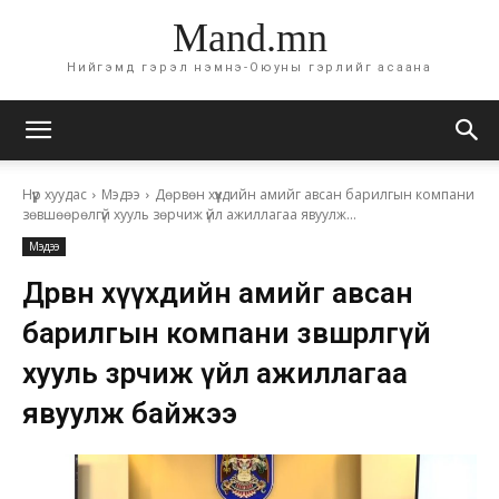
Mand.mn
Нийгэмд гэрэл нэмнэ-Оюуны гэрлийг асаана
Нүүр хуудас
Мэдээ
Дөрвөн хүүхдийн амийг авсан барилгын компани
зөвшөөрөлгүй хууль зөрчиж үйл ажиллагаа явуулж...
Мэдээ
Дөрвөн хүүхдийн амийг авсан
барилгын компани зөвшөөрөлгүй
хууль зөрчиж үйл ажиллагаа
явуулж байжээ