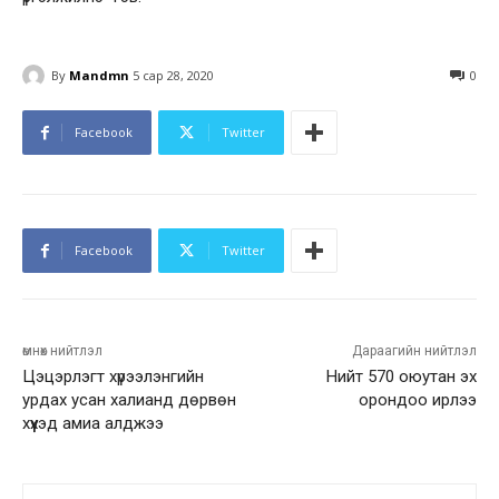
By
Mandmn
5 сар 28, 2020
0
Facebook
Twitter
Facebook
Twitter
өмнөх нийтлэл
Дараагийн нийтлэл
Цэцэрлэгт хүрээлэнгийн
Нийт 570 оюутан эх
урдах усан халианд дөрвөн
орондоо ирлээ
хүүхэд амиа алджээ