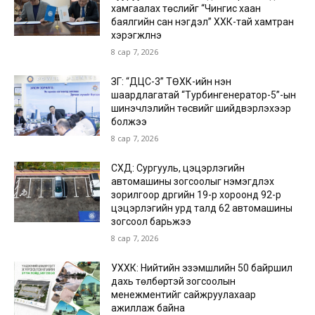
хамгаалах төслийг “Чингис хаан
баялгийн сан нэгдэл” ХХК-тай хамтран
хэрэгжүүлнэ
8 сар 7, 2026
ЗГ: “ДЦС-3” ТӨХК-ийн нэн
шаардлагатай “Турбингенератор-5”-ын
шинэчлэлийн төсвийг шийдвэрлэхээр
болжээ
8 сар 7, 2026
СХД: Сургууль, цэцэрлэгийн
автомашины зогсоолыг нэмэгдүүлэх
зорилгоор дүүргийн 19-р хороонд 92-р
цэцэрлэгийн урд талд 62 автомашины
зогсоол барьжээ
8 сар 7, 2026
УХХК: Нийтийн эзэмшлийн 50 байршил
дахь төлбөртэй зогсоолын
менежментийг сайжруулахаар
ажиллаж байна