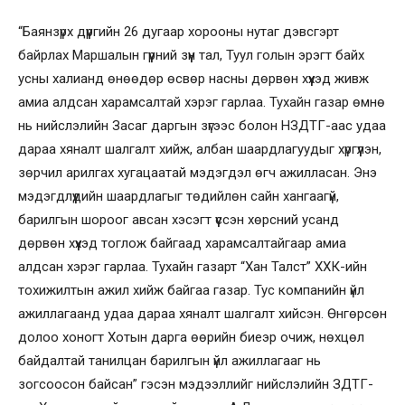
“Баянзүрх дүүргийн 26 дугаар хорооны нутаг дэвсгэрт
байрлах Маршалын гүүрний зүүн тал, Туул голын эрэгт байх
усны халианд өнөөдөр өсвөр насны дөрвөн хүүхэд живж
амиа алдсан харамсалтай хэрэг гарлаа. Тухайн газар өмнө
нь нийслэлийн Засаг даргын зүгээс болон НЗДТГ-аас удаа
дараа хяналт шалгалт хийж, албан шаардлагуудыг хүргүүлэн,
зөрчил арилгах хугацаатай мэдэгдэл өгч ажилласан. Энэ
мэдэгдлүүдийн шаардлагыг төдийлөн сайн хангаагүй,
барилгын шороог авсан хэсэгт үүссэн хөрсний усанд
дөрвөн хүүхэд тоглож байгаад харамсалтайгаар амиа
алдсан хэрэг гарлаа. Тухайн газарт “Хан Талст” ХХК-ийн
тохижилтын ажил хийж байгаа газар. Тус компанийн үйл
ажиллагаанд удаа дараа хяналт шалгалт хийсэн. Өнгөрсөн
долоо хоногт Хотын дарга өөрийн биеэр очиж, нөхцөл
байдалтай танилцан барилгын үйл ажиллагааг нь
зогсоосон байсан” гэсэн мэдээллийг нийслэлийн ЗДТГ-