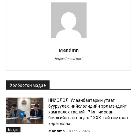
Mandmn
https://mand.mn/
Холбоотой мэдээ
НИЙСЛЭЛ: Улаанбаатарын утааг
бууруулах, нийслэлчүүдийн эрүүл мэндийг
хамгаалах төслийг “Чингис хаан
баялгийн сан нэгдэл” ХХК-тай хамтран
хэрэгжүүлнэ
Мэдээ
Mandmn
-
8 сар 7, 2026