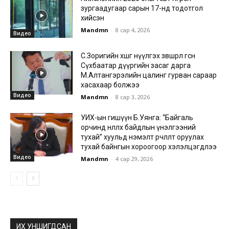
зургаадугаар сарын 17-нд тодотгол
хийсэн
Mandmn
-
8 сар 4, 2026
Видео
С.Зоригийн хөшөөг нүүлгэх зөвшөөрөл өгсөн
Сүхбаатар дүүргийн засаг дарга
М.Алтангэрэлийн цалинг гурван сараар
хасахаар болжээ
Видео
Mandmn
-
8 сар 3, 2026
УИХ-ын гишүүн Б.Уянга: “Байгаль
орчинд нөлөөлөх байдлын үнэлгээний
тухай” хуульд нэмэлт өөрчлөлт оруулах
тухай байнгын хороогоор хэлэлцэгдлээ
Видео
Mandmn
-
4 сар 29, 2026
ИХ УНШИГДСАН