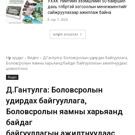
УХХК: Нийтийн эзэмшлийн 50 байршил
дахь төлбөртэй зогсоолын менежментийг
сайжруулахаар ажиллаж байна
8 сар 7, 2026
илүү их ачаалах