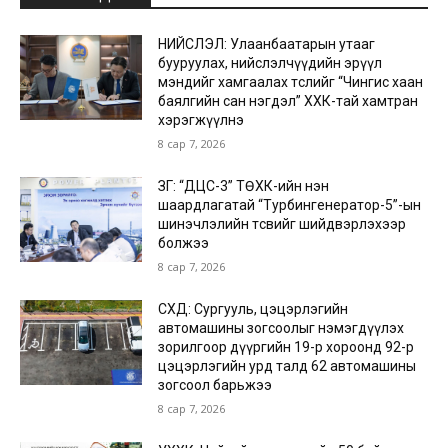
НИЙСЛЭЛ: Улаанбаатарын утааг
бууруулах, нийслэлчүүдийн эрүүл
мэндийг хамгаалах төслийг “Чингис хаан
баялгийн сан нэгдэл” ХХК-тай хамтран
хэрэгжүүлнэ
8 сар 7, 2026
ЗГ: “ДЦС-3” ТӨХК-ийн нэн
шаардлагатай “Турбингенератор-5”-ын
шинэчлэлийн төсвийг шийдвэрлэхээр
болжээ
8 сар 7, 2026
СХД: Сургууль, цэцэрлэгийн
автомашины зогсоолыг нэмэгдүүлэх
зорилгоор дүүргийн 19-р хороонд 92-р
цэцэрлэгийн урд талд 62 автомашины
зогсоол барьжээ
8 сар 7, 2026