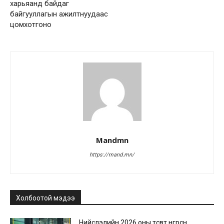
харьяанд байдаг
байгууллагын ажилтнуудаас
цомхотгоно
Mandmn
https://mand.mn/
Холбоотой мэдээ
Нийслэлийн 2026 оны төсөвт өнгөрсөн