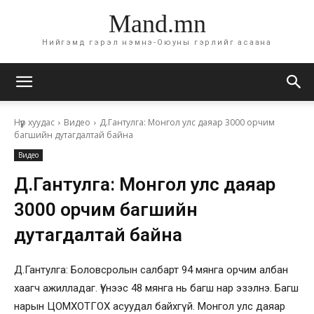
Mand.mn
Нийгэмд гэрэл нэмнэ-Оюуны гэрлийг асаана
Нүүр хуудас
Видео
Д.Гантулга: Монгол улс даяар 3000 орчим
багшийн дутагдалтай байна
Видео
Д.Гантулга: Монгол улс даяар
3000 орчим багшийн
дутагдалтай байна
Д.Гантулга: Боловсролын салбарт 94 мянга орчим албан
хаагч ажилладаг. Үүнээс 48 мянга нь багш нар эзэлнэ. Багш
нарын ЦОМХОТГОХ асуудал байхгүй. Монгол улс даяар