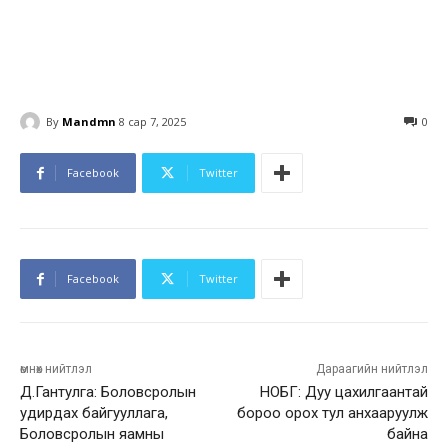
By
Mandmn
8 сар 7, 2025
0
Facebook
Twitter
Facebook
Twitter
өмнөх нийтлэл
Дараагийн нийтлэл
Д.Гантулга: Боловсролын
НОБГ: Дуу цахилгаантай
удирдах байгууллага,
бороо орох тул анхааруулж
Боловсролын яамны
байна