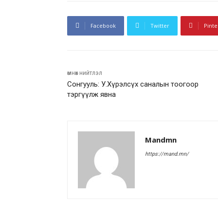
Facebook
Twitter
Pinte
өмнөх нийтлэл
Сонгууль: У.Хүрэлсүх саналын тоогоор
тэргүүлж явна
Mandmn
https://mand.mn/