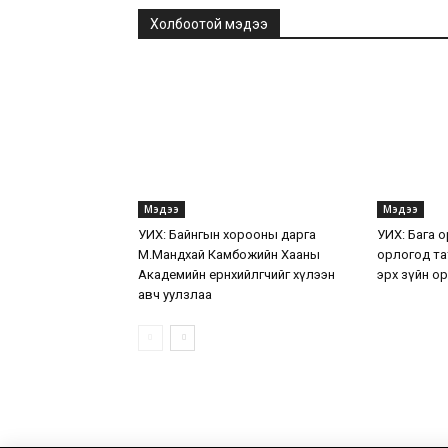
Холбоотой мэдээ
Мэдээ
Мэдээ
УИХ: Байнгын хорооны дарга
УИХ: Бага 
М.Мандхай Камбожийн Хааны
орлогод та
Академийн ерөнхийлөгчийг хүлээн
эрх зүйн о
авч уулзлаа