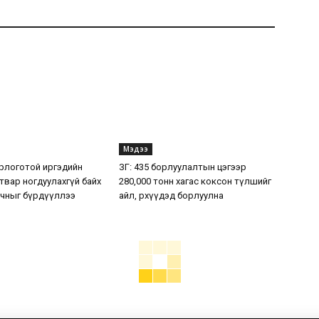
Мэдээ
орлоготой иргэдийн
ЗГ: 435 борлуулалтын цэгээр
твар ногдуулахгүй байх
280,000 тонн хагас коксон түлшийг
рчныг бүрдүүллээ
айл, өрхүүдэд борлуулна