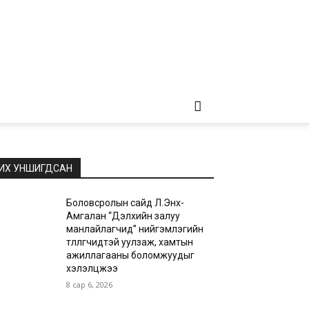
ИХ УНШИГДСАН
Боловсролын сайд Л.Энх-
Амгалан “Дэлхийн залуу
манлайлагчид” нийгэмлэгийн
төлөөлөгчидтэй уулзаж, хамтын
ажиллагааны боломжуудыг
хэлэлцжээ
8 сар 6, 2026