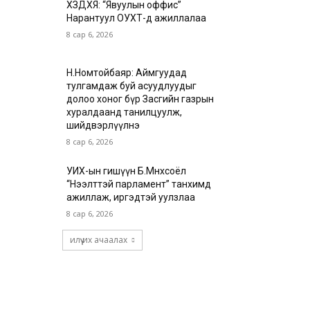
ХЗДХЯ: “Явуулын оффис”
Нарантуул ОУХТ-д ажиллалаа
8 сар 6, 2026
Н.Номтойбаяр: Аймгуудад
тулгамдаж буй асуудлуудыг
долоо хоног бүр Засгийн газрын
хуралдаанд танилцуулж,
шийдвэрлүүлнэ
8 сар 6, 2026
УИХ-ын гишүүн Б.Мөнхсоёл
“Нээлттэй парламент” танхимд
ажиллаж, иргэдтэй уулзлаа
8 сар 6, 2026
илүү их ачаалах