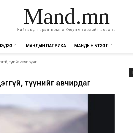
Mand.mn
Нийгэмд гэрэл нэмнэ-Оюуны гэрлийг асаана
МЭДЭЭ
МАНДЫН ПАПРИКА
МАНДЫН БҮТЭЭЛ
гүй, түүнийг авчирдаг
ирдэггүй, түүнийг авчирдаг