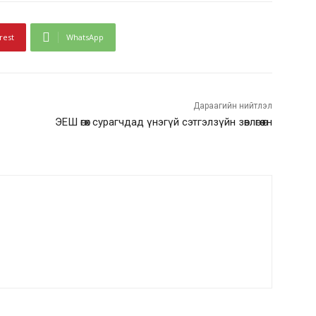
rest
WhatsApp
Дараагийн нийтлэл
ЭЕШ өгөх сурагчдад үнэгүй сэтгэлзүйн зөвлөгөө өгнө