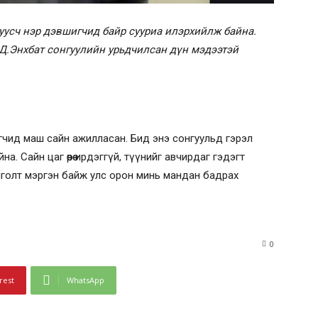
усч нэр дэвшигчид байр сууриа илэрхийлж байна.
 Д.Энхбат сонгуулийн урьдчилсан дүн мэдээтэй
мжигчид маш сайн ажилласан. Бид энэ сонгуульд гэрэл
на. Сайн цаг өөрөө ирдэггүй, түүнийг авчирдаг гэдэгт
нголт мэргэн байж улс орон минь мандан бадрах
0
rest
WhatsApp