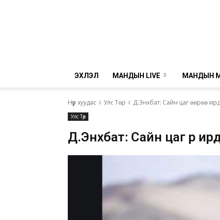
ЭХЛЭЛ
МАНДЫН LIVE
МАНДЫН 
Нүүр хуудас
Улс Төр
Д.Энхбат: Сайн цаг өөрөө ирдэг
Улс Төр
Д.Энхбат: Сайн цаг өөрөө 