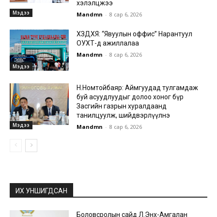
хэлэлцжээ
Мэдээ
Mandmn
-
8 сар 6, 2026
ХЗДХЯ: “Явуулын оффис” Нарантуул
ОУХТ-д ажиллалаа
Mandmn
-
8 сар 6, 2026
Мэдээ
Н.Номтойбаяр: Аймгуудад тулгамдаж
буй асуудлуудыг долоо хоног бүр
Засгийн газрын хуралдаанд
танилцуулж, шийдвэрлүүлнэ
Мэдээ
Mandmn
-
8 сар 6, 2026
ИХ УНШИГДСАН
Боловсролын сайд Л.Энх-Амгалан