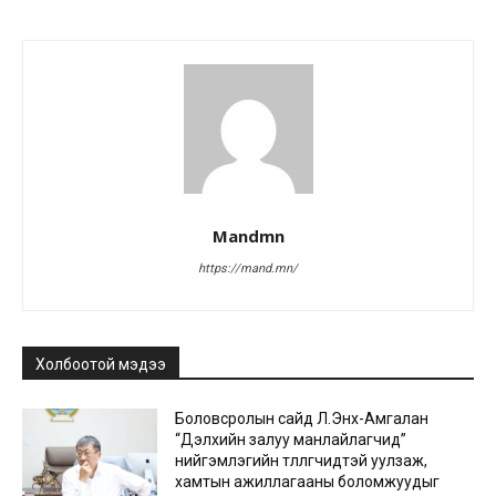
Mandmn
https://mand.mn/
Холбоотой мэдээ
Боловсролын сайд Л.Энх-Амгалан
“Дэлхийн залуу манлайлагчид”
нийгэмлэгийн төлөөлөгчидтэй уулзаж,
хамтын ажиллагааны боломжуудыг