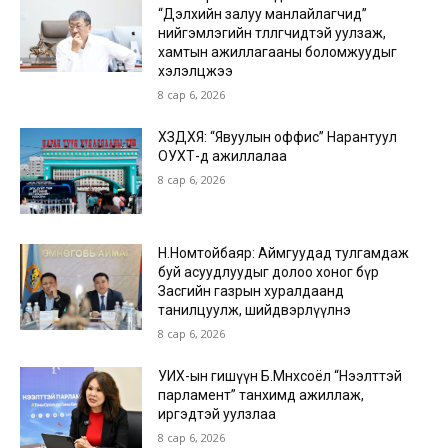
“Дэлхийн залуу манлайлагчид”
нийгэмлэгийн төлөөлөгчидтэй уулзаж,
хамтын ажиллагааны боломжуудыг
хэлэлцжээ
8 сар 6, 2026
ХЗДХЯ: “Явуулын оффис” Нарантуул
ОУХТ-д ажиллалаа
8 сар 6, 2026
Н.Номтойбаяр: Аймгуудад тулгамдаж
буй асуудлуудыг долоо хоног бүр
Засгийн газрын хуралдаанд
танилцуулж, шийдвэрлүүлнэ
8 сар 6, 2026
УИХ-ын гишүүн Б.Мөнхсоёл “Нээлттэй
парламент” танхимд ажиллаж,
иргэдтэй уулзлаа
8 сар 6, 2026