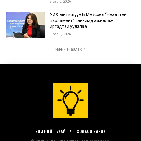
БИДНИЙ ТУХАЙ
ХОЛБОО БАРИХ
© ЗОХИОГЧИЙН ЭРХ ХУУЛИАР ХАМГААЛАГДСАН.