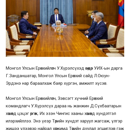
Монгол Улсын Ерөнхийлөгч У.Хүрэлсүхэд өнөөдөр УИХ-ын дарга
Г.Занданшатар, Монгол Улсын Ерөнхий сайд Л.Оюун-
Эрдэнэ нар бараалхаж баяр хүргэн, амжилт хүсэв.
Монгол Улсын Ерөнхийлөгч, Зэвсэгт хүчний Ерөнхий
командлагч У.Хүрэлсүх дараа нь жанжин Д.Сүхбаатарын
хөшөөнд цэцэг өргөж, Их эзэн Чингис хааны хөшөөнд хүндэтгэл
илэрхийллээ. Энэ үеэр Төрийн хүндэт харуул жагсаж, үлгэр
жишээ үлээвэр найрал хөгжимд Төрийн дуулал эгшиглэв гэж