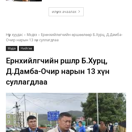
илүү их ачаалах