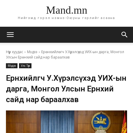
Mand.mn
Нийгэмд гэрэл нэмнэ-Оюуны гэрлийг асаана
Нүүр хуудас
Мэдээ
Ерөнхийлөгч У.Хүрэлсүхэд УИХ-ын дарга, Монгол
Улсын Ерөнхий сайд нар бараалхав
Мэдээ
Улс Төр
Ерөнхийлөгч У.Хүрэлсүхэд УИХ-ын
дарга, Монгол Улсын Ерөнхий
сайд нар бараалхав