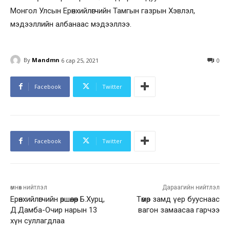
Монгол Улсын Ерөнхийлөгчийн Тамгын газрын Хэвлэл,
мэдээллийн албанаас мэдээллээ.
By
Mandmn
6 сар 25, 2021
0
Facebook
Twitter
Facebook
Twitter
өмнөх нийтлэл
Дараагийн нийтлэл
Ерөнхийлөгчийн өршөөлөөр Б.Хурц,
Төмөр замд үер бууснаас
Д.Дамба-Очир нарын 13
вагон замаасаа гарчээ
хүн суллагдлаа