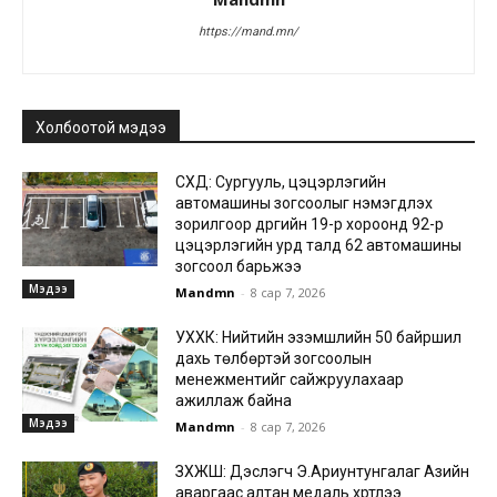
https://mand.mn/
Холбоотой мэдээ
СХД: Сургууль, цэцэрлэгийн
автомашины зогсоолыг нэмэгдүүлэх
зорилгоор дүүргийн 19-р хороонд 92-р
цэцэрлэгийн урд талд 62 автомашины
зогсоол барьжээ
Мэдээ
Mandmn
-
8 сар 7, 2026
УХХК: Нийтийн эзэмшлийн 50 байршил
дахь төлбөртэй зогсоолын
менежментийг сайжруулахаар
ажиллаж байна
Мэдээ
Mandmn
-
8 сар 7, 2026
ЗХЖШ: Дэслэгч Э.Ариунтунгалаг Азийн
аваргаас алтан медаль хүртлээ