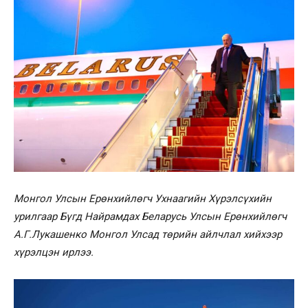
Монгол Улсын Ерөнхийлөгч Ухнаагийн Хүрэлсүхийн
урилгаар Бүгд Найрамдах Беларусь Улсын Ерөнхийлөгч
А.Г.Лукашенко Монгол Улсад төрийн айлчлал хийхээр
хүрэлцэн ирлээ.