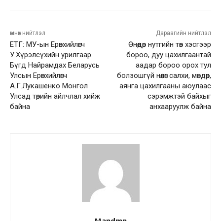
өмнөх нийтлэл
Дараагийн нийтлэл
ЕТГ: МУ-ын Ерөнхийлөгч
Өнөөдөр нутгийн төв хэсгээр
У.Хүрэлсүхийн урилгаар
бороо, дуу цахилгаантай
Бүгд Найрамдах Беларусь
аадар бороо орох тул
Улсын Ерөнхийлөгч
болзошгүй нөөлөг салхи, мөндөр,
А.Г.Лукашенко Монгол
аянга цахилгааны аюулаас
Улсад төрийн айлчлал хийж
сэрэмжтэй байхыг
байна
анхааруулж байна
Mandmn