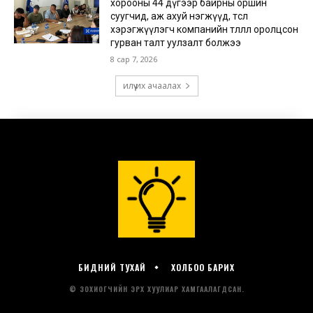
БИДНИЙ ТУХАЙ
ХОЛБОО БАРИХ
© ЗОХИОГЧИЙН ЭРХ ХУУЛИАР ХАМГААЛАГДСАН.