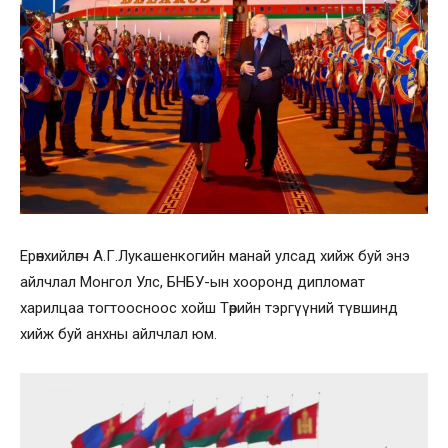
Ерөнхийлөгч А.Г.Лукашенкогийн манай улсад хийж буй энэ
айлчлал Монгол Улс, БНБУ-ын хооронд дипломат
харилцаа тогтоосноос хойш Төрийн тэргүүний түвшинд
хийж буй анхны айлчлал юм.