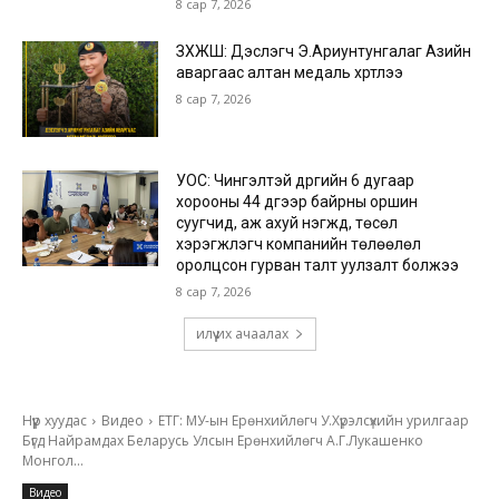
8 сар 7, 2026
ЗХЖШ: Дэслэгч Э.Ариунтунгалаг Азийн
аваргаас алтан медаль хүртлээ
8 сар 7, 2026
УОС: Чингэлтэй дүүргийн 6 дугаар
хорооны 44 дүгээр байрны оршин
суугчид, аж ахуй нэгжүүд, төсөл
хэрэгжүүлэгч компанийн төлөөлөл
оролцсон гурван талт уулзалт болжээ
8 сар 7, 2026
илүү их ачаалах