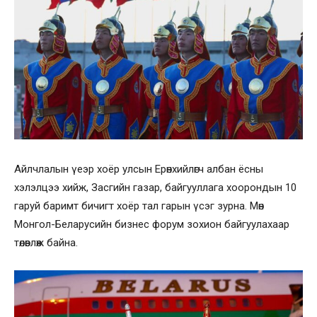
Айлчлалын үеэр хоёр улсын Ерөнхийлөгч албан ёсны
хэлэлцээ хийж, Засгийн газар, байгууллага хоорондын 10
гаруй баримт бичигт хоёр тал гарын үсэг зурна. Мөн
Монгол-Беларусийн бизнес форум зохион байгуулахаар
төлөвлөж байна.