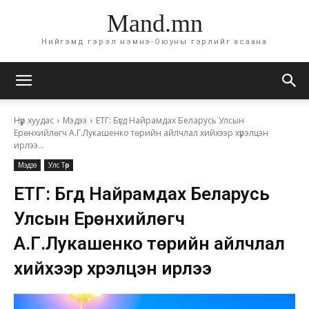
Mand.mn
Нийгэмд гэрэл нэмнэ-Оюуны гэрлийг асаана
Нүүр хуудас
Мэдээ
ЕТГ: Бүгд Найрамдах Беларусь Улсын
Ерөнхийлөгч А.Г.Лукашенко төрийн айлчлал хийхээр хүрэлцэн
ирлээ...
Мэдээ
Улс Төр
ЕТГ: Бүгд Найрамдах Беларусь
Улсын Ерөнхийлөгч
А.Г.Лукашенко төрийн айлчлал
хийхээр хүрэлцэн ирлээ