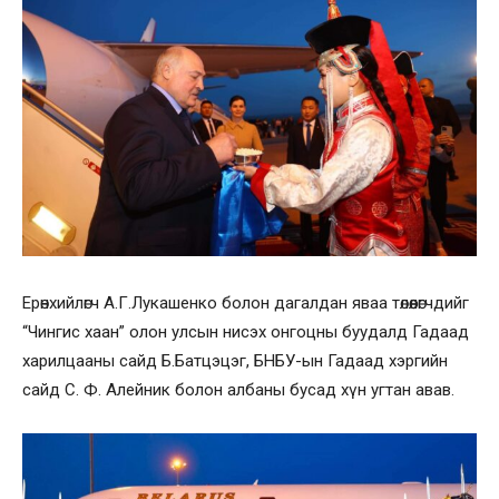
Ерөнхийлөгч А.Г.Лукашенко болон дагалдан яваа төлөөлөгчдийг
“Чингис хаан” олон улсын нисэх онгоцны буудалд Гадаад
харилцааны сайд Б.Батцэцэг, БНБУ-ын Гадаад хэргийн
сайд С. Ф. Алейник болон албаны бусад хүн угтан авав.