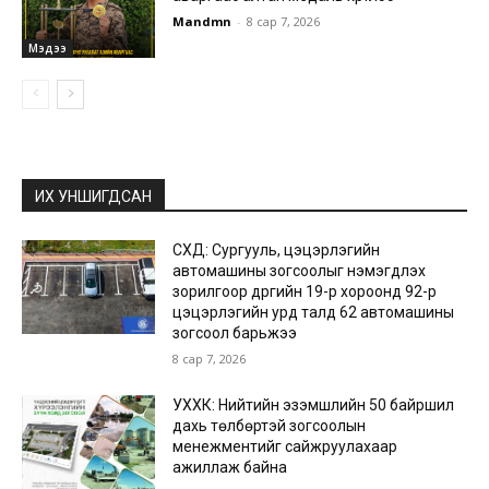
Mandmn
-
8 сар 7, 2026
Мэдээ
ИХ УНШИГДСАН
СХД: Сургууль, цэцэрлэгийн
автомашины зогсоолыг нэмэгдүүлэх
зорилгоор дүүргийн 19-р хороонд 92-р
цэцэрлэгийн урд талд 62 автомашины
зогсоол барьжээ
8 сар 7, 2026
УХХК: Нийтийн эзэмшлийн 50 байршил
дахь төлбөртэй зогсоолын
менежментийг сайжруулахаар
ажиллаж байна