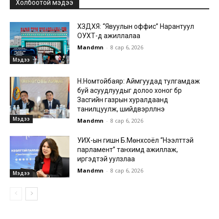
Холбоотой мэдээ
ХЗДХЯ: “Явуулын оффис” Нарантуул
ОУХТ-д ажиллалаа
Mandmn
-
8 сар 6, 2026
Мэдээ
Н.Номтойбаяр: Аймгуудад тулгамдаж
буй асуудлуудыг долоо хоног бүр
Засгийн газрын хуралдаанд
танилцуулж, шийдвэрлүүлнэ
Мэдээ
Mandmn
-
8 сар 6, 2026
УИХ-ын гишүүн Б.Мөнхсоёл “Нээлттэй
парламент” танхимд ажиллаж,
иргэдтэй уулзлаа
Mandmn
-
8 сар 6, 2026
Мэдээ