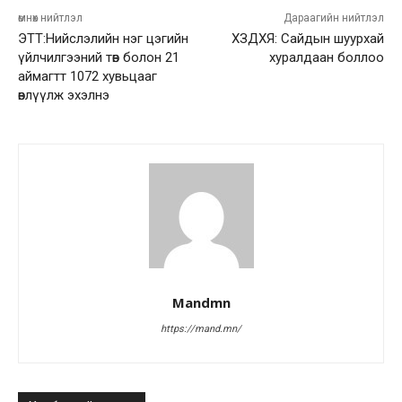
өмнөх нийтлэл
Дараагийн нийтлэл
ЭТТ:Нийслэлийн нэг цэгийн
ХЗДХЯ: Сайдын шуурхай
үйлчилгээний төв болон 21
хуралдаан боллоо
аймагтт 1072 хувьцааг
өвлүүлж эхэлнэ
Mandmn
https://mand.mn/