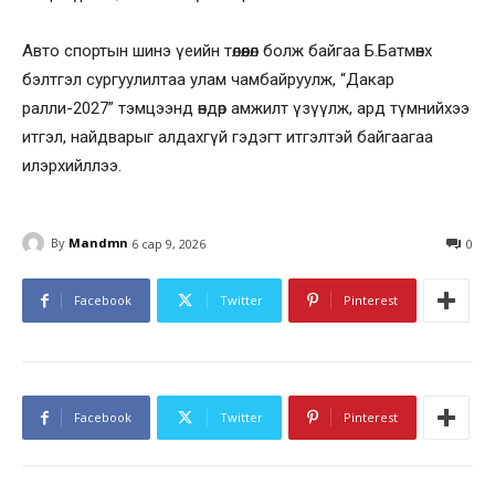
Авто спортын шинэ үеийн төлөөлөл болж байгаа Б.Батмөнх
бэлтгэл сургуулилтаа улам чамбайруулж, “Дакар
ралли-2027” тэмцээнд өндөр амжилт үзүүлж, ард түмнийхээ
итгэл, найдварыг алдахгүй гэдэгт итгэлтэй байгаагаа
илэрхийллээ.
By
Mandmn
6 сар 9, 2026
0
Facebook
Twitter
Pinterest
Facebook
Twitter
Pinterest