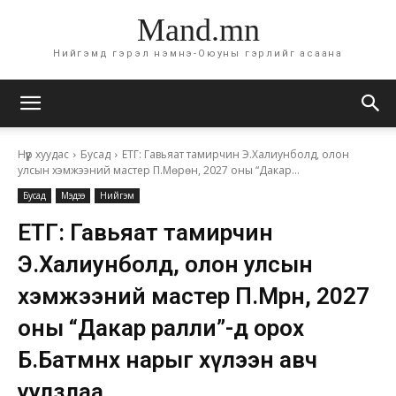
Mand.mn
Нийгэмд гэрэл нэмнэ-Оюуны гэрлийг асаана
Нүүр хуудас
Бусад
ЕТГ: Гавьяат тамирчин Э.Халиунболд, олон
улсын хэмжээний мастер П.Мөрөн, 2027 оны “Дакар...
Бусад
Мэдээ
Нийгэм
ЕТГ: Гавьяат тамирчин
Э.Халиунболд, олон улсын
хэмжээний мастер П.Мөрөн, 2027
оны “Дакар ралли”-д орох
Б.Батмөнх нарыг хүлээн авч
уулзлаа