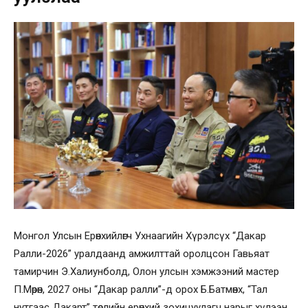
Монгол Улсын Ерөнхийлөгч Ухнаагийн Хүрэлсүх “Дакар
Ралли-2026” уралдаанд амжилттай оролцсон Гавьяат
тамирчин Э.Халиунболд, Олон улсын хэмжээний мастер
П.Мөрөн, 2027 оны “Дакар ралли”-д орох Б.Батмөнх, “Тал
нутгаас Дакарт” төслийн ерөнхий зохицуулагч нарыг хүлээн