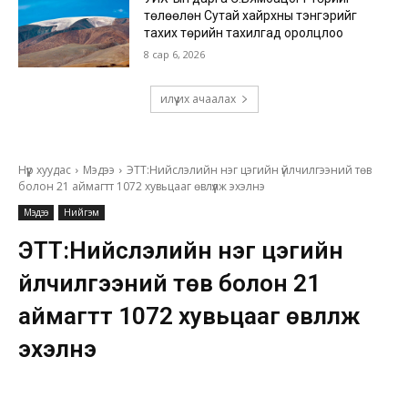
төлөөлөн Сутай хайрхны тэнгэрийг
тахих төрийн тахилгад оролцлоо
8 сар 6, 2026
илүү их ачаалах