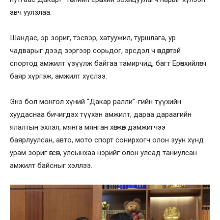
авч уулзлаа.
Шандас, эр зориг, тэсвэр, хатуужил, туршлага, ур
чадварыг дээд зэргээр сорьдог, эрсдэл ч өндөртэй
спортод амжилт үзүүлж байгаа тамирчид, багт Ерөнхийлөгч
баяр хүргэж, амжилт хүслээ.
Энэ бол монгол хүний “Дакар ралли”-гийн түүхийн
хуудаснаа бичигдэх түүхэн амжилт, дараа дараагийн
ялалтын эхлэл, мянга мянган хөгжөөн дэмжигчээ
баярлуулсан, авто, мото спорт сонирхогч олон зуун хүнд
урам зориг өгсөн, улсынхаа нэрийг олон улсад таниулсан
амжилт байсныг хэллээ.