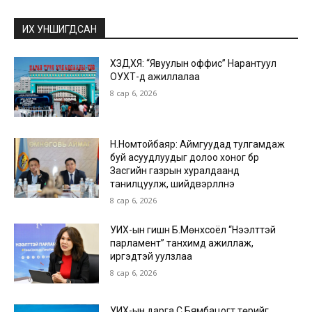
ИХ УНШИГДСАН
ХЗДХЯ: “Явуулын оффис” Нарантуул
ОУХТ-д ажиллалаа
8 сар 6, 2026
Н.Номтойбаяр: Аймгуудад тулгамдаж
буй асуудлуудыг долоо хоног бүр
Засгийн газрын хуралдаанд
танилцуулж, шийдвэрлүүлнэ
8 сар 6, 2026
УИХ-ын гишүүн Б.Мөнхсоёл “Нээлттэй
парламент” танхимд ажиллаж,
иргэдтэй уулзлаа
8 сар 6, 2026
УИХ-ын дарга С.Бямбацогт төрийг