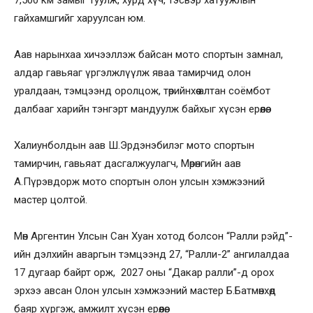
гайхамшгийг харуулсан юм.
Аав нарынхаа хичээллэж байсан мото спортын замнал,
алдар гавьяаг үргэлжлүүлж яваа тамирчид олон
уралдаан, тэмцээнд оролцож, төрийнхөө алтан соёмбот
далбааг харийн тэнгэрт мандуулж байхыг хүсэн ерөөлөө.
Халиунболдын аав Ш.Эрдэнэбилэг мото спортын
тамирчин, гавьяат дасгалжуулагч, Мөрөнгийн аав
А.Пүрэвдорж мото спортын олон улсын хэмжээний
мастер цолтой.
Мөн Аргентин Улсын Сан Хуан хотод болсон “Ралли рэйд”-
ийн дэлхийн аваргын тэмцээнд 27, “Ралли-2” ангилалдаа
17 дугаар байрт орж, 2027 оны “Дакар ралли”-д орох
эрхээ авсан Олон улсын хэмжээний мастер Б.Батмөнхөд
баяр хүргэж, амжилт хүсэн ерөөлөө.