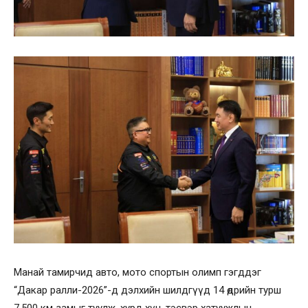
Манай тамирчид авто, мото спортын олимп гэгддэг
“Дакар ралли-2026”-д дэлхийн шилдгүүд 14 өдрийн турш
7,500 км замыг туулж, хурд хүч, тэсвэр хатуужлын