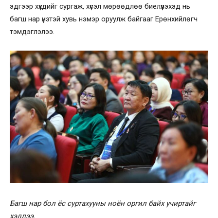
эдгээр хүүхдийг сургаж, хүсэл мөрөөдлөө биелүүлэхэд нь
багш нар үнэтэй хувь нэмэр оруулж байгааг Ерөнхийлөгч
тэмдэглэлээ.
Багш нар бол ёс суртахууны ноён оргил байх учиртайг
хэллээ.