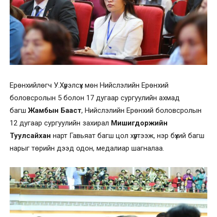
Ерөнхийлөгч У.Хүрэлсүх мөн Нийслэлийн Ерөнхий
боловсролын 5 болон 17 дугаар сургуулийн ахмад
багш
Жамбын Бааст
, Нийслэлийн Ерөнхий боловсролын
12 дугаар сургуулийн захирал
Мишигдоржийн
Туулсайхан
нарт Гавьяат багш цол хүртээж, нэр бүхий багш
нарыг төрийн дээд одон, медалиар шагналаа.