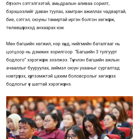
бүтээлч сэтгэлгээтэй, амьдралын аливаа сорилт,
бэрхшээлийг даван туулах, хамтран ажиллах чадвартай,
бие, сэтгэл, оюуны тамиртай иргэн болгон хөгжүүлж,
төлөвшүүлэхэд анхаарах юм.
Мөн багшийн хөгжил, нэр хүнд, нийгмийн баталгааг нь
цогцоор нь дэмжих зорилгоор “Багшийн 3 тулгуурт
бодлого” хэрэгжүүлж эхэлжээ. Түүнчлэн багшийн ажлын
ачааллыг бууруулах, хиймэл оюун ухааныг сургалтад
нэвтрүүлэх, хүртээмжтэй цахим боловсролыг хөгжүүлэх
бодлогыг үе шаттай хэрэгжүүлнэ.