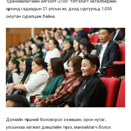
“Ерөнхийлөгчийн илгээлт-2100” тэтгэлэгт хөтөлбөрийн
хүрээнд гадаадын 21 улсын их, дээд сургуульд 1,055
оюутан суралцаж байна.
Дэлхийн түвшний боловсрол эзэмшин, орон нутаг,
улсынхаа хөгжил дэвшлийн түүчээ, манлайлагч болох