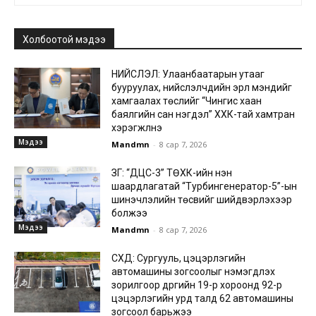
Холбоотой мэдээ
НИЙСЛЭЛ: Улаанбаатарын утааг
бууруулах, нийслэлчүүдийн эрүүл мэндийг
хамгаалах төслийг “Чингис хаан
баялгийн сан нэгдэл” ХХК-тай хамтран
хэрэгжүүлнэ
Мэдээ
Mandmn
-
8 сар 7, 2026
ЗГ: “ДЦС-3” ТӨХК-ийн нэн
шаардлагатай “Турбингенератор-5”-ын
шинэчлэлийн төсвийг шийдвэрлэхээр
болжээ
Мэдээ
Mandmn
-
8 сар 7, 2026
СХД: Сургууль, цэцэрлэгийн
автомашины зогсоолыг нэмэгдүүлэх
зорилгоор дүүргийн 19-р хороонд 92-р
цэцэрлэгийн урд талд 62 автомашины
зогсоол барьжээ