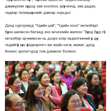
дамжуулан хүүхдэд зөв хооллох, эрүүл мэнд, зөв дадал,
чадвар төлөвшүүлэхийг давхар зорьдог.
Дунд сургуулиуд “Үдийн цай”, “Үдийн хоол” хөтөлбөрт
бүрэн шилжсэн бөгөөд энэ хичээлийн жилээс “Хүүхэд бүрд сүү”
хөтөлбөр эрчимжсэн нь дээрх хоёр хөдөлгөөний үр дүн
төдийгүй хүнс үйлдвэрлэгч аж ахуйн нэгж, жижиг, дунд
бизнес эрхлэгчдэд том дэмжлэг болжээ.