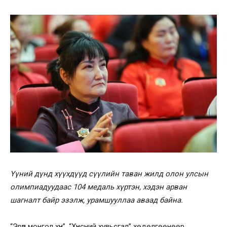
Үүний дүнд хүүхдүүд сүүлийн таван жилд олон улсын
олимпиадуудаас 104 медаль хүртэн, хэдэн арван
шагналт байр эзэлж, урамшууллаа аваад байна.
“Эрүүл монгол хүн”, “Хүнсний хувьсгал” хөдөлгөөнөөр