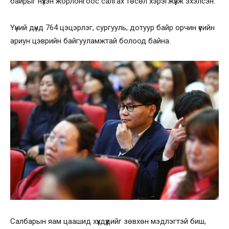
байрыг нүхэн жорлонгоос салгах төсөл хэрэгжүүлж эхэлсэн.
Үүний дүнд 764 цэцэрлэг, сургууль, дотуур байр орчин үеийн
ариун цэврийн байгууламжтай болоод байна.
Салбарын яам цаашид хүүхдүүдийг зөвхөн мэдлэгтэй биш,