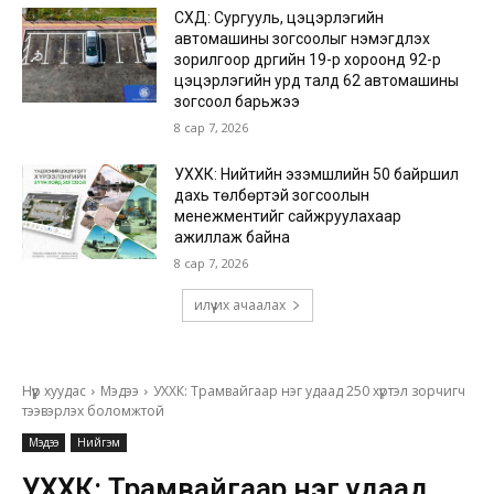
СХД: Сургууль, цэцэрлэгийн
автомашины зогсоолыг нэмэгдүүлэх
зорилгоор дүүргийн 19-р хороонд 92-р
цэцэрлэгийн урд талд 62 автомашины
зогсоол барьжээ
8 сар 7, 2026
УХХК: Нийтийн эзэмшлийн 50 байршил
дахь төлбөртэй зогсоолын
менежментийг сайжруулахаар
ажиллаж байна
8 сар 7, 2026
илүү их ачаалах