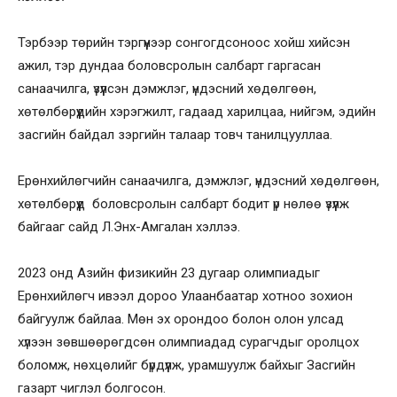
Тэрбээр төрийн тэргүүнээр сонгогдсоноос хойш хийсэн
ажил, тэр дундаа боловсролын салбарт гаргасан
санаачилга, үзүүлсэн дэмжлэг, үндэсний хөдөлгөөн,
хөтөлбөрүүдийн хэрэгжилт, гадаад харилцаа, нийгэм, эдийн
засгийн байдал зэргийн талаар товч танилцууллаа.
Ерөнхийлөгчийн санаачилга, дэмжлэг, үндэсний хөдөлгөөн,
хөтөлбөрүүд боловсролын салбарт бодит үр нөлөө үзүүлж
байгааг сайд Л.Энх-Амгалан хэллээ.
2023 онд Азийн физикийн 23 дугаар олимпиадыг
Ерөнхийлөгч ивээл дороо Улаанбаатар хотноо зохион
байгуулж байлаа. Мөн эх орондоо болон олон улсад
хүлээн зөвшөөрөгдсөн олимпиадад сурагчдыг оролцох
боломж, нөхцөлийг бүрдүүлж, урамшуулж байхыг Засгийн
газарт чиглэл болгосон.