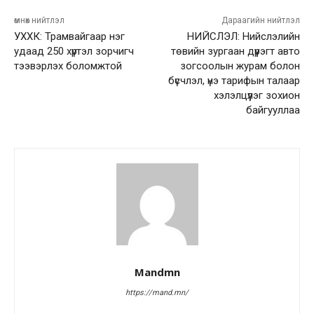
өмнөх нийтлэл
Дараагийн нийтлэл
УХХК: Трамвайгаар нэг
НИЙСЛЭЛ: Нийслэлийн
удаад 250 хүртэл зорчигч
төвийн зургаан дүүрэгт авто
тээвэрлэх боломжтой
зогсоолын журам болон
бүсчлэл, үнэ тарифын талаар
хэлэлцүүлэг зохион
байгууллаа
Mandmn
https://mand.mn/