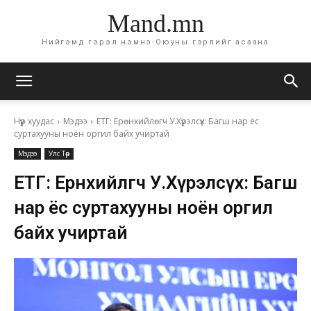
Mand.mn
Нийгэмд гэрэл нэмнэ-Оюуны гэрлийг асаана
Нүүр хуудас
Мэдээ
ЕТГ: Ерөнхийлөгч У.Хүрэлсүх: Багш нар ёс
суртахууны ноён оргил байх учиртай
Мэдээ
Улс Төр
ЕТГ: Ерөнхийлөгч У.Хүрэлсүх: Багш
нар ёс суртахууны ноён оргил
байх учиртай