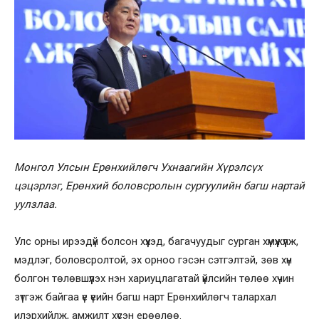
Монгол Улсын Ерөнхийлөгч Ухнаагийн Хүрэлсүх
цэцэрлэг, Ерөнхий боловсролын сургуулийн багш нартай
уулзлаа.
Улс орны ирээдүй болсон хүүхэд, багачуудыг сурган хүмүүжүүлж,
мэдлэг, боловсролтой, эх орноо гэсэн сэтгэлтэй, зөв хүн
болгон төлөвшүүлэх нэн хариуцлагатай үйлсийн төлөө хүчин
зүтгэж байгаа үе үеийн багш нарт Ерөнхийлөгч талархал
илэрхийлж, амжилт хүсэн ерөөлөө.