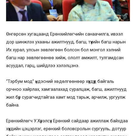
Өнгөрсөн хугацаанд Ерөнхийлөгчийн санаачилга, ивээл
дор шинжлэх ухааны ажилтнууд, багш, түүхийн багш нарын
Их хурал, улсын зөвлөгөөн болсон бол монгол хэлний
багш нар зөвлөгөөнөө хийж, ололт амжилт, тулгамдсан
асуудал, гарц, шийдлээ хэлэлцэнэ.
“Тэрбум мод” үндэсний хөдөлгөөнөөр хүүхдүүд байгаль
орчноо хайрлах, хамгаалахад суралцаж, багш, ажилтнууд
жил бүр сурагчидтайгаа хамт мод тарьж, арчилж, ургуулж
байна.
Ерөнхийлөгч У.Хүрэлсүх Ерөнхий сайдаар ажиллаж байхдаа
хүүхдийн цэцэрлэг, ерөнхий боловсролын сургууль, дотуур