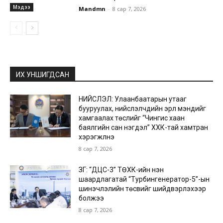
Мэдээ
Mandmn
-
8 сар 7, 2026
ИХ УНШИГДСАН
НИЙСЛЭЛ: Улаанбаатарын утааг
бууруулах, нийслэлчүүдийн эрүүл мэндийг
хамгаалах төслийг “Чингис хаан
баялгийн сан нэгдэл” ХХК-тай хамтран
хэрэгжүүлнэ
8 сар 7, 2026
ЗГ: “ДЦС-3” ТӨХК-ийн нэн
шаардлагатай “Турбингенератор-5”-ын
шинэчлэлийн төсвийг шийдвэрлэхээр
болжээ
8 сар 7, 2026