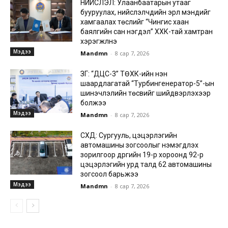
НИЙСЛЭЛ: Улаанбаатарын утааг
бууруулах, нийслэлчүүдийн эрүүл мэндийг
хамгаалах төслийг “Чингис хаан
баялгийн сан нэгдэл” ХХК-тай хамтран
хэрэгжүүлнэ
Мэдээ
Mandmn
-
8 сар 7, 2026
ЗГ: “ДЦС-3” ТӨХК-ийн нэн
шаардлагатай “Турбингенератор-5”-ын
шинэчлэлийн төсвийг шийдвэрлэхээр
болжээ
Мэдээ
Mandmn
-
8 сар 7, 2026
СХД: Сургууль, цэцэрлэгийн
автомашины зогсоолыг нэмэгдүүлэх
зорилгоор дүүргийн 19-р хороонд 92-р
цэцэрлэгийн урд талд 62 автомашины
зогсоол барьжээ
Мэдээ
Mandmn
-
8 сар 7, 2026