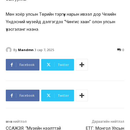
Мөн хоёр улсын Төрийн тэргүүн нарын ивээл дор Чехийн
Үндэсний музейд дэлгэгдэх “Чингис хаан” олон улсын
үзэсгэлэнг нээнэ.
By
Mandmn
3 сар 7, 2025
0
Facebook
Twitter
Facebook
Twitter
өмнөх нийтлэл
Дараагийн нийтлэл
ССАЖЗЯ: “Музейн нээлттэй
ЕТГ: Монгол Улсын