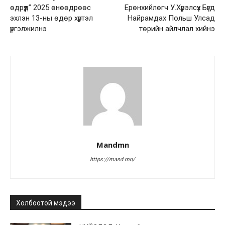
өдрүүд” 2025 өнөөдрөөс
Ерөнхийлөгч У.Хүрэлсүх Бүгд
эхлэн 13-ны өдөр хүртэл
Найрамдах Польш Улсад
үргэлжилнэ
төрийн айлчлал хийнэ
Mandmn
https://mand.mn/
Холбоотой мэдээ