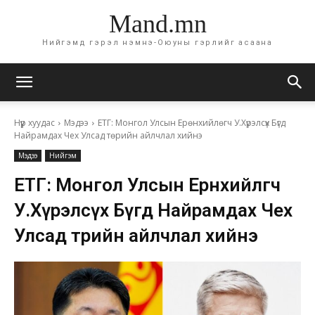
Mand.mn
Нийгэмд гэрэл нэмнэ-Оюуны гэрлийг асаана
Нүүр хуудас
Мэдээ
ЕТГ: Монгол Улсын Ерөнхийлөгч У.Хүрэлсүх Бүгд
Найрамдах Чех Улсад төрийн айлчлал хийнэ
Мэдээ
Нийгэм
ЕТГ: Монгол Улсын Ерөнхийлөгч
У.Хүрэлсүх Бүгд Найрамдах Чех
Улсад төрийн айлчлал хийнэ