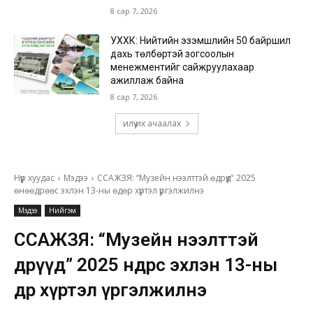
8 сар 7, 2026
УХХК: Нийтийн эзэмшлийн 50 байршил
дахь төлбөртэй зогсоолын
менежментийг сайжруулахаар
ажиллаж байна
8 сар 7, 2026
илүү их ачаалах