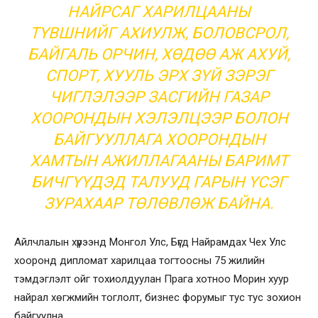
НАЙРСАГ ХАРИЛЦААНЫ
ТҮВШНИЙГ АХИУЛЖ, БОЛОВСРОЛ,
БАЙГАЛЬ ОРЧИН, ХӨДӨӨ АЖ АХУЙ,
СПОРТ, ХУУЛЬ ЭРХ ЗҮЙ ЗЭРЭГ
ЧИГЛЭЛЭЭР ЗАСГИЙН ГАЗАР
ХООРОНДЫН ХЭЛЭЛЦЭЭР БОЛОН
БАЙГУУЛЛАГА ХООРОНДЫН
ХАМТЫН АЖИЛЛАГААНЫ БАРИМТ
БИЧГҮҮДЭД ТАЛУУД ГАРЫН ҮСЭГ
ЗУРАХААР ТӨЛӨВЛӨЖ БАЙНА.
Айлчлалын хүрээнд Монгол Улс, Бүгд Найрамдах Чех Улс
хооронд дипломат харилцаа тогтоосны 75 жилийн
тэмдэглэлт ойг тохиолдуулан Прага хотноо Морин хуур
найрал хөгжмийн тоглолт, бизнес форумыг тус тус зохион
байгуулна.