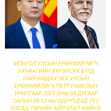
МОНГОЛ УЛСЫН ЕРӨНХИЙЛӨГЧ
УХНААГИЙН ХҮРЭЛСҮХ БҮГД
НАЙРАМДАХ ЧЕХ УЛСЫН
ЕРӨНХИЙЛӨГЧ ПЕТР ПАВЕЛЫН
УРИЛГААР 2025 ОНЫ 03 ДУГААР
САРЫН 09-12-НЫ ӨДРҮҮДЭД ТУС
УЛСАД ТӨРИЙН АЙЛЧЛАЛ ХИЙНЭ.