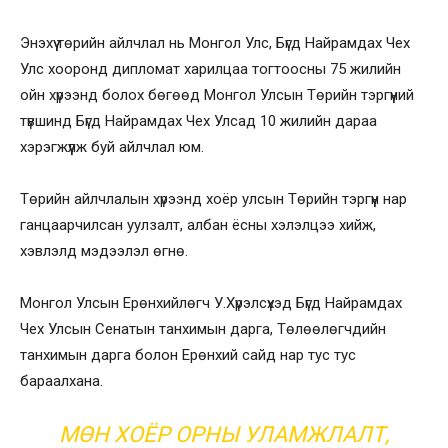
Энэхүү төрийн айлчлал нь Монгол Улс, Бүгд Найрамдах Чех
Улс хооронд дипломат харилцаа тогтоосны 75 жилийн
ойн хүрээнд болох бөгөөд Монгол Улсын Төрийн тэргүүний
түвшинд Бүгд Найрамдах Чех Улсад 10 жилийн дараа
хэрэгжүүлж буй айлчлал юм.
Төрийн айлчлалын хүрээнд хоёр улсын Төрийн тэргүүн нар
ганцаарчилсан уулзалт, албан ёсны хэлэлцээ хийж,
хэвлэлд мэдээлэл өгнө.
Монгол Улсын Ерөнхийлөгч У.Хүрэлсүхэд Бүгд Найрамдах
Чех Улсын Сенатын танхимын дарга, Төлөөлөгчдийн
танхимын дарга болон Ерөнхий сайд нар тус тус
бараалхана.
МӨН ХОЁР ОРНЫ УЛАМЖЛАЛТ,