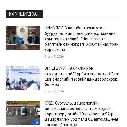
ИХ УНШИГДСАН
НИЙСЛЭЛ: Улаанбаатарын утааг
бууруулах, нийслэлчүүдийн эрүүл мэндийг
хамгаалах төслийг “Чингис хаан
баялгийн сан нэгдэл” ХХК-тай хамтран
хэрэгжүүлнэ
8 сар 7, 2026
ЗГ: “ДЦС-3” ТӨХК-ийн нэн
шаардлагатай “Турбингенератор-5”-ын
шинэчлэлийн төсвийг шийдвэрлэхээр
болжээ
8 сар 7, 2026
СХД: Сургууль, цэцэрлэгийн
автомашины зогсоолыг нэмэгдүүлэх
зорилгоор дүүргийн 19-р хороонд 92-р
цэцэрлэгийн урд талд 62 автомашины
зогсоол барьжээ