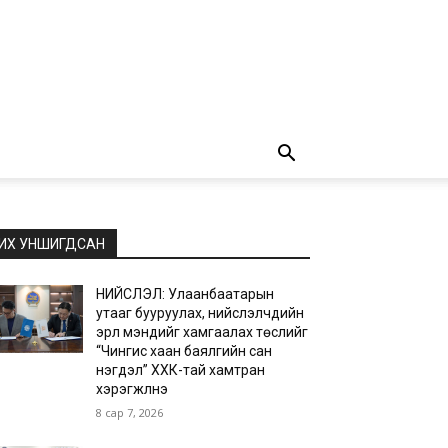
ИХ УНШИГДСАН
НИЙСЛЭЛ: Улаанбаатарын
утааг бууруулах, нийслэлчүүдийн
эрүүл мэндийг хамгаалах төслийг
“Чингис хаан баялгийн сан
нэгдэл” ХХК-тай хамтран
хэрэгжүүлнэ
8 сар 7, 2026