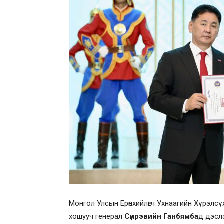
Монгол Улсын Ерөнхийлөгч Ухнаагийн Хүрэлсү
хошууч генерал
Сүнрэвийн Ганбямба
д дэсл