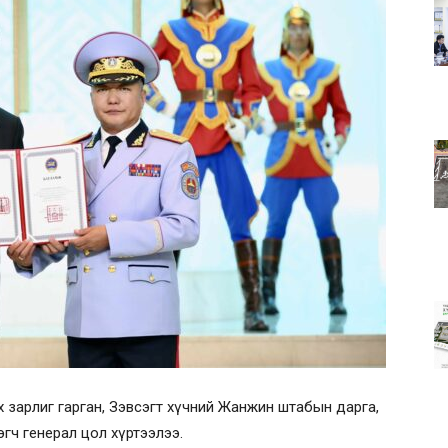
х зарлиг гарган, Зэвсэгт хүчний Жанжин штабын дарга,
эгч генерал цол хүртээлээ.