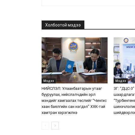
Холбоотой мэдээ
Мэдээ
Мэдээ
НИЙСЛЭЛ: Улаанбаатарын утааг
ЗГ: “ДЦС-3”
бууруулах, нийслэлчүүдийн эрүүл
шаардлага
мэндийг хамгаалах төслийг “Чингис
“Турбинген
хаан баялгийн сан нэгдэл” ХХК-тай
шинэчлэлий
хамтран хэрэгжүүлнэ
шийдвэрлэ