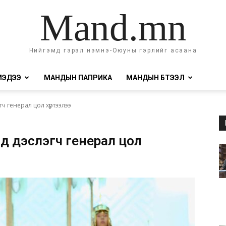
Mand.mn
Нийгэмд гэрэл нэмнэ-Оюуны гэрлийг асаана
МЭДЭЭ
МАНДЫН ПАПРИКА
МАНДЫН БҮТЭЭЛ
ч генерал цол хүртээлээ
д дэслэгч генерал цол