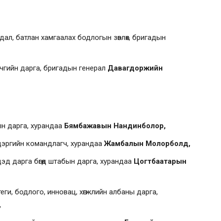
дал, батлан хамгаалах бодлогын зөвлөх, бригадын
ичгийн дарга, бригадын генерал
Давагдоржийн
ын дарга, хурандаа
Бямбажавын Нандинболор,
цэргийн командлагч, хурандаа
Жамбалын Молорболд,
эд дарга бөгөөд штабын дарга, хурандаа
Цогтбаатарын
теги, бодлого, инновац, хөгжлийн албаны дарга,
,