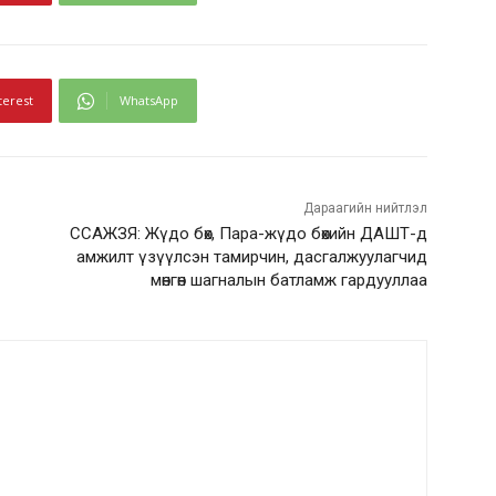
terest
WhatsApp
Дараагийн нийтлэл
ССАЖЗЯ: Жүдо бөх, Пара-жүдо бөхийн ДАШТ-д
амжилт үзүүлсэн тамирчин, дасгалжуулагчид
мөнгөн шагналын батламж гардууллаа