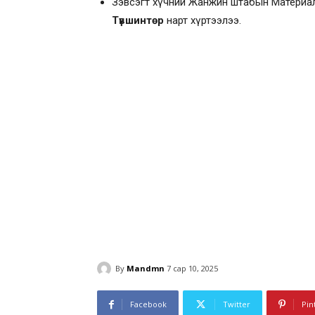
Зэвсэгт хүчний Жанжин штабын Материал
Түвшинтөр
нарт хүртээлээ.
By
Mandmn
7 сар 10, 2025
Facebook
Twitter
Pin