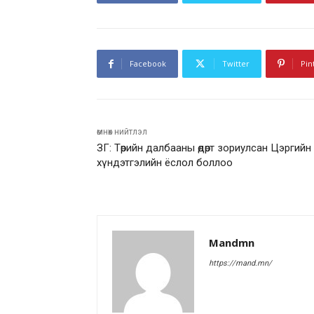
Facebook
Twitter
Pin
өмнөх нийтлэл
ЗГ: Төрийн далбааны өдөрт зориулсан Цэргийн
хүндэтгэлийн ёслол боллоо
Mandmn
https://mand.mn/