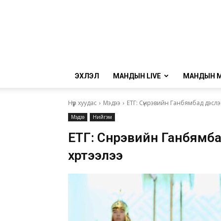
ЭХЛЭЛ
МАНДЫН LIVE
МАНДЫН 
Нүүр хуудас
Мэдээ
ЕТГ: Сүнрэвийн Ганбямбад дэслэг
Мэдээ
Нийгэм
ЕТГ: Сүнрэвийн Ганбямба
хүртээлээ