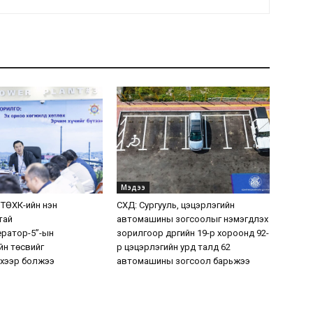
Мэдээ
 ТӨХК-ийн нэн
СХД: Сургууль, цэцэрлэгийн
тай
автомашины зогсоолыг нэмэгдүүлэх
ератор-5”-ын
зорилгоор дүүргийн 19-р хороонд 92-
н төсвийг
р цэцэрлэгийн урд талд 62
хээр болжээ
автомашины зогсоол барьжээ