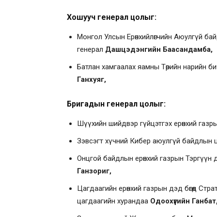
Хошууч генерал цолыг
:
Монгол Улсын Ерөнхийлөгчийн Аюулгүй бай
генерал
Дашцэдэнгийн Баасандамба,
Батлан хамгаалах яамны Төрийн нарийн б
Ганхуяг,
Бригадын генерал цолыг
:
Шүүхийн шийдвэр гүйцэтгэх ерөнхий газр
Зэвсэгт хүчний Кибер аюулгүй байдлын 
Онцгой байдлын ерөнхий газрын Тэргүүн д
Ганзориг,
Цагдаагийн ерөнхий газрын дэд бөгөөд Стра
цагдаагийн хурандаа
Одоохүүгийн Ганбат