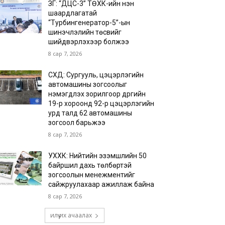
ЗГ: “ДЦС-3” ТӨХК-ийн нэн
шаардлагатай
“Турбингенератор-5”-ын
шинэчлэлийн төсвийг
шийдвэрлэхээр болжээ
8 сар 7, 2026
СХД: Сургууль, цэцэрлэгийн
автомашины зогсоолыг
нэмэгдүүлэх зорилгоор дүүргийн
19-р хороонд 92-р цэцэрлэгийн
урд талд 62 автомашины
зогсоол барьжээ
8 сар 7, 2026
УХХК: Нийтийн эзэмшлийн 50
байршил дахь төлбөртэй
зогсоолын менежментийг
сайжруулахаар ажиллаж байна
8 сар 7, 2026
илүү их ачаалах