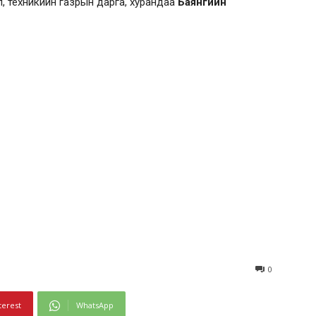
, техникийн газрын дарга, хурандаа
Баянгийн
0
terest
WhatsApp