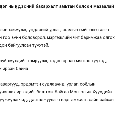
дэг нь үндэсний бахархалт амьтан болсон мазаалай
н хөгжүүлж, үндэсний урлаг, соёлын өвийг өвлөн тээгч
ан гоо зүйн боловсрол, мэргэжлийн чиг баримжаа олгох
он байгуулсан түүхтэй.
аруй хүүхдийг хамруулж, хэдэн арван мянган хүүхэд,
ж ирсэн байна.
н аваргууд, эрдэмтэн судлаачид, урлаг, соёлын
үүчээлэх иргэдийг бэлтгэж байгаа Монголын Хүүхдийн
мүүжүүлэгчид, дасгалжуулагч нарт амжилт, сайн сайхан