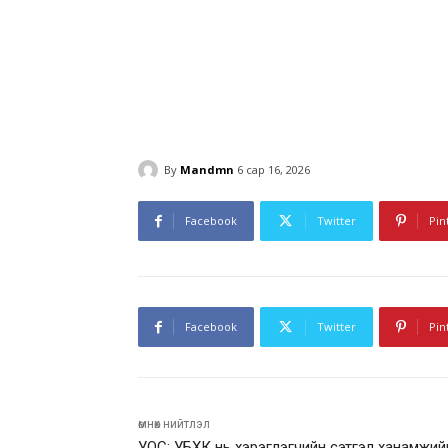
By
Mandmn
6 сар 16, 2026
Facebook
Twitter
Pin
Facebook
Twitter
Pin
өмнөх нийтлэл
УОС: УБХК нь хэрэглэгчийн сэтгэл ханамжий