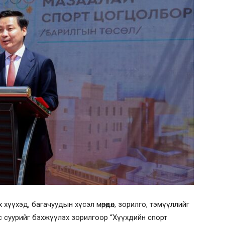
хүүхэд, багачуудын хүсэл мөрөөдөл, зорилго, тэмүүллийг
с суурийг бэхжүүлэх зорилгоор “Хүүхдийн спорт