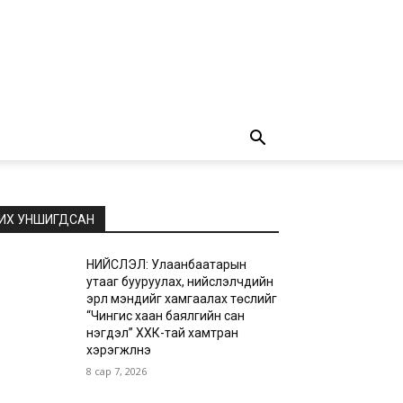
ИХ УНШИГДСАН
НИЙСЛЭЛ: Улаанбаатарын
утааг бууруулах, нийслэлчүүдийн
эрүүл мэндийг хамгаалах төслийг
“Чингис хаан баялгийн сан
нэгдэл” ХХК-тай хамтран
хэрэгжүүлнэ
8 сар 7, 2026