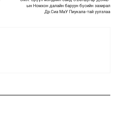
ын Номхон далайн баруун бүсийн захирал
Др.Сиа МаУ Пиукала-тай уулзлаа