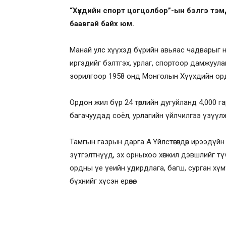
“Хүүхдийн спорт цогцолбор”-ын бэлгэ тэм
баавгай байх юм.
Манай улс хүүхэд бүрийн авьяас чадварыг нээ
иргэдийг бэлтгэх, урлаг, спортоор дамжуул
зорилгоор 1958 онд Монголын Хүүхдийн орд
Ордон жил бүр 24 төрлийн дугуйланд 4,000 г
багачуудад соёл, урлагийн үйлчилгээ үзүүл
Тамгын газрын дарга А.Үйлстөгөлдөр ирээдүй
зүтгэлтнүүд, эх орныхоо хөгжил дэвшлийг т
ордны үе үеийн удирдлага, багш, сурган хү
бүхнийг хүсэн ерөөлөө.