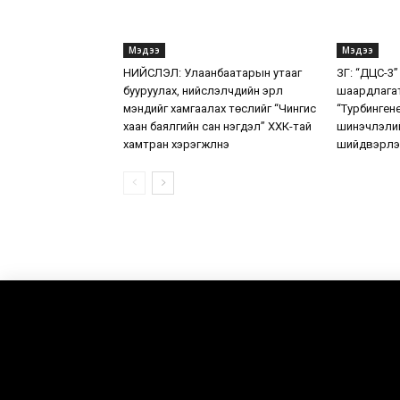
Мэдээ
Мэдээ
НИЙСЛЭЛ: Улаанбаатарын утааг
ЗГ: “ДЦС-3”
бууруулах, нийслэлчүүдийн эрүүл
шаардлага
мэндийг хамгаалах төслийг “Чингис
“Турбинген
хаан баялгийн сан нэгдэл” ХХК-тай
шинэчлэлий
хамтран хэрэгжүүлнэ
шийдвэрлэ