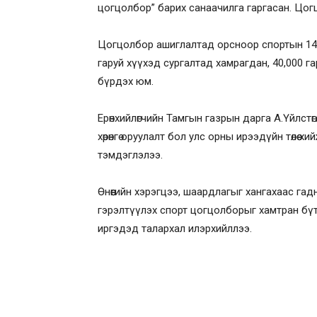
цогцолбор” барих санаачилга гаргасан. Цогцо
Цогцолбор ашиглалтад орсноор спортын 14 т
гаруй хүүхэд сургалтад хамрагдан, 40,000 гаруй 
бүрдэх юм.
Ерөнхийлөгчийн Тамгын газрын дарга А.Үйлстө
хөрөнгө оруулалт бол улс орны ирээдүйн төлөө х
тэмдэглэлээ.
Өнөөгийн хэрэгцээ, шаардлагыг хангахаас га
гэрэлтүүлэх спорт цогцолборыг хамтран бүт
иргэдэд талархал илэрхийллээ.