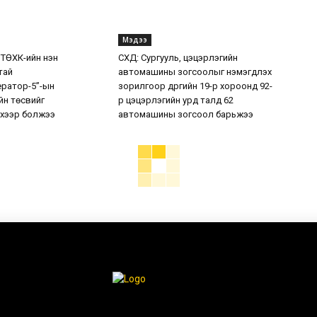
Мэдээ
 ТӨХК-ийн нэн
СХД: Сургууль, цэцэрлэгийн
тай
автомашины зогсоолыг нэмэгдүүлэх
ератор-5”-ын
зорилгоор дүүргийн 19-р хороонд 92-
н төсвийг
р цэцэрлэгийн урд талд 62
хээр болжээ
автомашины зогсоол барьжээ