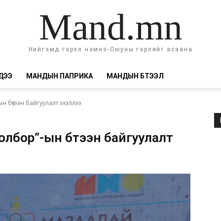
Mand.mn
Нийгэмд гэрэл нэмнэ-Оюуны гэрлийг асаана
ДЭЭ
МАНДЫН ПАПРИКА
МАНДЫН БҮТЭЭЛ
ын бүтээн байгуулалт эхэллээ
цолбор”-ын бүтээн байгуулалт