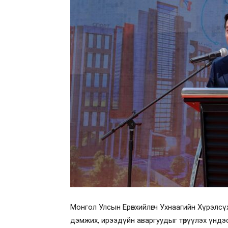
Монгол Улсын Ерөнхийлөгч Ухнаагийн Хүрэлсүх 
дэмжих, ирээдүйн аваргуудыг төрүүлэх үндэ