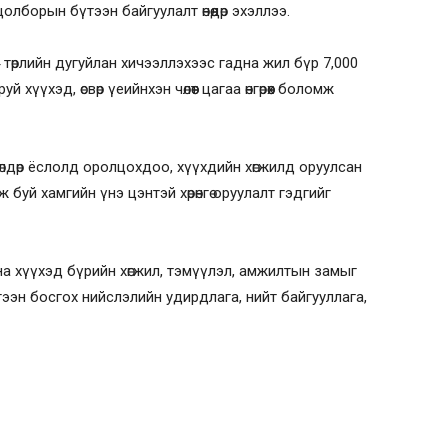
лборын бүтээн байгуулалт өнөөдөр эхэллээ.
өрлийн дугуйлан хичээллэхээс гадна жил бүр 7,000
хүүхэд, өсвөр үеийнхэн чөлөөт цагаа өнгөрөөх боломж
гөлдөр ёслолд оролцохдоо, хүүхдийн хөгжилд оруулсан
ийж буй хамгийн үнэ цэнтэй хөрөнгө оруулалт гэдгийг
дна хүүхэд бүрийн хөгжил, тэмүүлэл, амжилтын замыг
ээн босгох нийслэлийн удирдлага, нийт байгууллага,