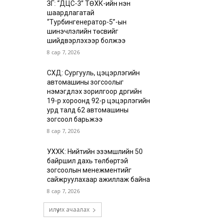
ЗГ: “ДЦС-3” ТӨХК-ийн нэн
шаардлагатай
“Турбингенератор-5”-ын
шинэчлэлийн төсвийг
шийдвэрлэхээр болжээ
8 сар 7, 2026
СХД: Сургууль, цэцэрлэгийн
автомашины зогсоолыг
нэмэгдүүлэх зорилгоор дүүргийн
19-р хороонд 92-р цэцэрлэгийн
урд талд 62 автомашины
зогсоол барьжээ
8 сар 7, 2026
УХХК: Нийтийн эзэмшлийн 50
байршил дахь төлбөртэй
зогсоолын менежментийг
сайжруулахаар ажиллаж байна
8 сар 7, 2026
илүү их ачаалах