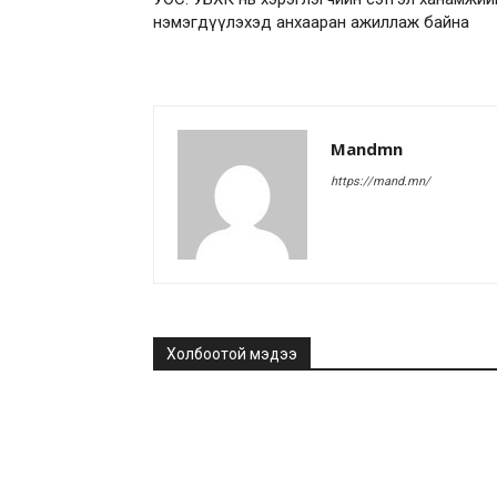
нэмэгдүүлэхэд анхааран ажиллаж байна
Mandmn
https://mand.mn/
Холбоотой мэдээ