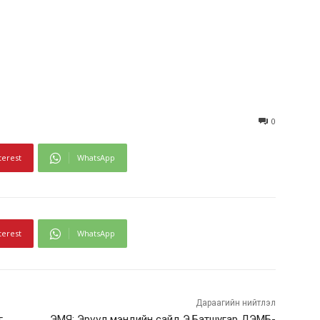
0
terest
WhatsApp
terest
WhatsApp
Дараагийн нийтлэл
г
ЭМЯ: Эрүүл мэндийн сайд Э.Батшугар ДЭМБ-