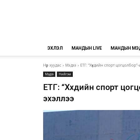
ЭХЛЭЛ
МАНДЫН LIVE
МАНДЫН МЭ
Нүүр хуудас
Мэдээ
ЕТГ: “Хүүхдийн спорт цогцолбор”-
Мэдээ
Нийгэм
ЕТГ: “Хүүхдийн спорт цог
эхэллээ