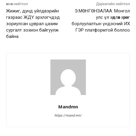
өмнөх нийтлэл
Дараагийн нийтлэл
Жижиг, дунд үйлдвэрийн
Э.МӨНГӨНЗАЛАА: Монгол
газраас ЖДҮ эрхлэгчдэд
улс үл хөдлөх хөрөнгө
зориулсан цуврал цахим
борлуулалтын үндэсний ИХ
сургалт зохион байгуулж
ГЭР платформтой боллоо
байна
Mandmn
https://mand.mn/