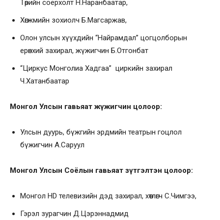
Төрийн соёрхолт Н.Наранбаатар,
Хөгжмийн зохиолч Б.Магсаржав,
Олон улсын хүүхдийн “Найрамдал” цогцолборын
ерөнхий захирал, жүжигчин Б.Отгонбат
“Циркус Монголиа Хадгаа” циркийн захирал
Ч.Хатанбаатар
Монгол Улсын гавьяат жүжигчин цолоор:
Улсын дуурь, бүжгийн эрдмийн театрын гоцлол
бүжигчин А.Саруул
Монгол Улсын Соёлын гавьяат зүтгэлтэн цолоор:
Монгол HD телевизийн дэд захирал, хөтлөгч С.Чимгээ,
Гэрэл зурагчин Д.Цэрэннадмид