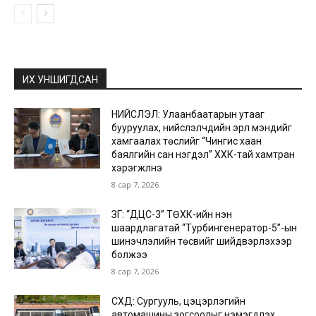
ИХ УНШИГДСАН
НИЙСЛЭЛ: Улаанбаатарын утааг
бууруулах, нийслэлчүүдийн эрүүл мэндийг
хамгаалах төслийг “Чингис хаан
баялгийн сан нэгдэл” ХХК-тай хамтран
хэрэгжүүлнэ
8 сар 7, 2026
ЗГ: “ДЦС-3” ТӨХК-ийн нэн
шаардлагатай “Турбингенератор-5”-ын
шинэчлэлийн төсвийг шийдвэрлэхээр
болжээ
8 сар 7, 2026
СХД: Сургууль, цэцэрлэгийн
автомашины зогсоолыг нэмэгдүүлэх