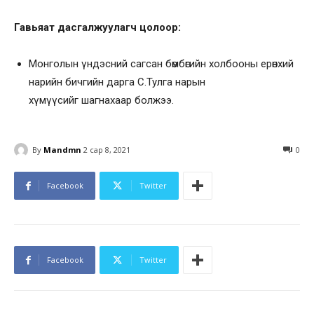
Гавьяат дасгалжуулагч цолоор:
Монголын үндэсний сагсан бөмбөгийн холбооны ерөнхий
нарийн бичгийн дарга С.Тулга нарын
хүмүүсийг шагнахаар болжээ.
By
Mandmn
2 сар 8, 2021
0
Facebook
Twitter
Facebook
Twitter