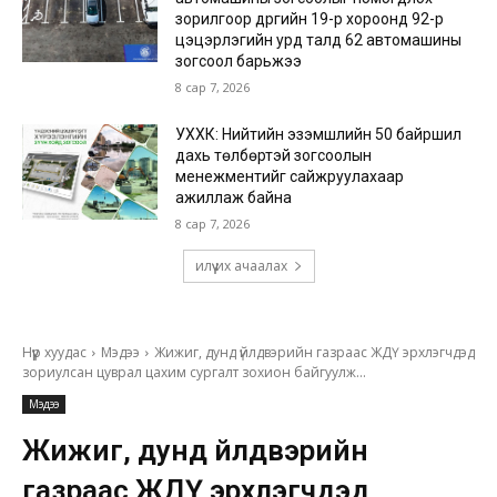
зорилгоор дүүргийн 19-р хороонд 92-р
цэцэрлэгийн урд талд 62 автомашины
зогсоол барьжээ
8 сар 7, 2026
УХХК: Нийтийн эзэмшлийн 50 байршил
дахь төлбөртэй зогсоолын
менежментийг сайжруулахаар
ажиллаж байна
8 сар 7, 2026
илүү их ачаалах