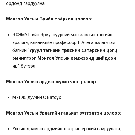
ордонд гардуулна.
Монгол Улсын Төрийн соёрхол цолоор:
ЭХЭМҮТ-ийн Эрүү, нүүрний мэс заслын тасгийн
эрхлэгч, клиникийн профессор Г.Аянга ахлагчтай
багийн “
Уруул тагнайн төрөлхийн сэтэрхийн цогц
эмчилгээг Монгол Улсын хэмжээнд шийдсэн
нь”
бүтээл
Монгол Улсын ардын жүжигчин цолоор:
МУГЖ, дуучин С.Батсүх
Монгол Улсын Урлагийн гавьяат зүтгэлтэн цолоор:
Улсын драмын эрдмийн театрын ерөнхий найруулагч,