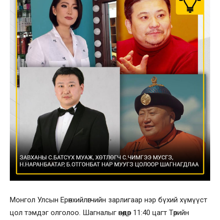
Монгол Улсын Ерөнхийлөгчийн зарлигаар нэр бүхий хүмүүст
цол тэмдэг олголоо. Шагналыг өнөөдөр 11:40 цагт Төрийн