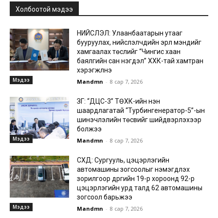
Холбоотой мэдээ
НИЙСЛЭЛ: Улаанбаатарын утааг
бууруулах, нийслэлчүүдийн эрүүл мэндийг
хамгаалах төслийг “Чингис хаан
баялгийн сан нэгдэл” ХХК-тай хамтран
хэрэгжүүлнэ
Мэдээ
Mandmn
-
8 сар 7, 2026
ЗГ: “ДЦС-3” ТӨХК-ийн нэн
шаардлагатай “Турбингенератор-5”-ын
шинэчлэлийн төсвийг шийдвэрлэхээр
болжээ
Мэдээ
Mandmn
-
8 сар 7, 2026
СХД: Сургууль, цэцэрлэгийн
автомашины зогсоолыг нэмэгдүүлэх
зорилгоор дүүргийн 19-р хороонд 92-р
цэцэрлэгийн урд талд 62 автомашины
зогсоол барьжээ
Мэдээ
Mandmn
-
8 сар 7, 2026