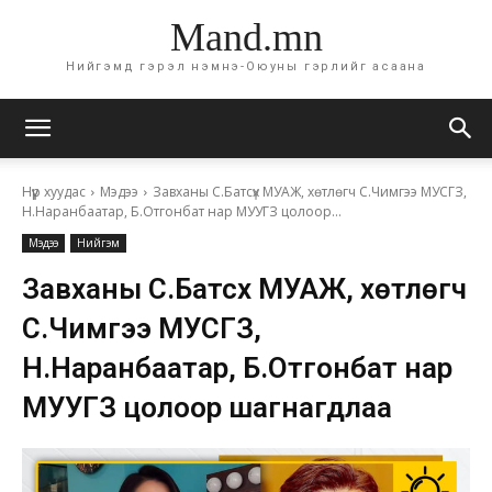
Mand.mn
Нийгэмд гэрэл нэмнэ-Оюуны гэрлийг асаана
Нүүр хуудас
Мэдээ
Завханы С.Батсүх МУАЖ, хөтлөгч С.Чимгээ МУСГЗ,
Н.Наранбаатар, Б.Отгонбат нар МУУГЗ цолоор...
Мэдээ
Нийгэм
Завханы С.Батсүх МУАЖ, хөтлөгч
С.Чимгээ МУСГЗ,
Н.Наранбаатар, Б.Отгонбат нар
МУУГЗ цолоор шагнагдлаа