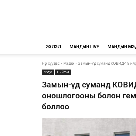
ЭХЛЭЛ
МАНДЫН LIVE
МАНДЫН МЭ
Нүүр хуудас
Мэдээ
Замын-Үүд суманд КОВИД-19 ил
Мэдээ
Нийгэм
Замын-Үүд суманд КОВИД
оношлогооны болон ге
боллоо