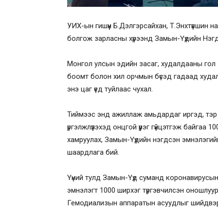
УИХ-ын гишүүн Б.Дэлгэрсайхан, Т.Энхтүвшин 
болгож зарласны хүрээнд Замын-Үүдийн Нэг
Монгол улсын эдийн засаг, худалдааны гол 
боомт болон хил орчмын бүсэд гадаад худал
энэ цаг үед туйлаас чухал.
Тиймээс энд ажиллаж амьдардаг иргэд, тэр 
үргэлжлүүлэхэд онцгой үүрэг гүйцэтгэж байгаа
хамруулах, Замын-Үүдийн нэгдсэн эмнэлэгийн
шаардлага бий.
Үүний тулд Замын-Үүд суманд коронавирусын
эмнэлэгт 1000 ширхэг түргэвчилсэн оношлуур
Гемодиализын аппаратын асуудлыг шийдвэрл