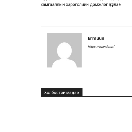
хамгааллын хэрэгслийн дэмжлэг үзүүллээ
Ermuun
https://mand.mn/
Холбоотой мэдээ