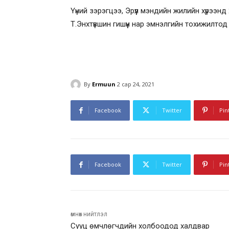
Үүний зэрэгцээ, Эрүүл мэндийн жилийн хүрээнд
Т.Энхтүвшин гишүүн нар эмнэлгийн тохижилтод
By
Ermuun
2 сар 24, 2021
Facebook
Twitter
Pin
Facebook
Twitter
Pin
өмнөх нийтлэл
Сууц өмчлөгчдийн холбоодод халдвар