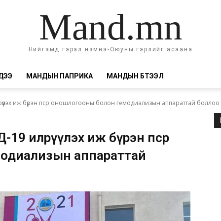
Mand.mn
Нийгэмд гэрэл нэмнэ-Оюуны гэрлийг асаана
ДЭЭ
МАНДЫН ПАПРИКА
МАНДЫН БҮТЭЭЛ
рүүлэх иж бүрэн пср оношлогооны болон гемодиализын аппараттай боллоо
-19 илрүүлэх иж бүрэн пср
модиализын аппараттай