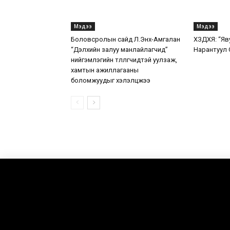
Мэдээ
Мэдээ
Боловсролын сайд Л.Энх-Амгалан
ХЗДХЯ: “Яв
“Дэлхийн залуу манлайлагчид”
Нарантуул 
нийгэмлэгийн төлөөлөгчидтэй уулзаж,
хамтын ажиллагааны
боломжуудыг хэлэлцжээ