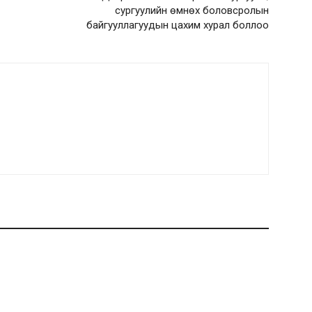
сургуулийн өмнөх боловсролын
байгууллагуудын цахим хурал боллоо