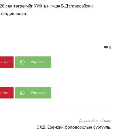
 20 сая төгрөгийг УИХ-ын гишүүн Б.Дэлгэрсайхан,
 хандивлалаа.
0
terest
WhatsApp
terest
WhatsApp
Дараагийн нийтлэл
СХД: Ерөнхий боловсролын сургууль,