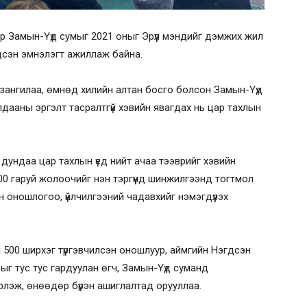
нар Замын-Үүд сумыг 2021 оныг Эрүүл мэндийг дэмжих жил
дсэн эмнэлэгт ажиллаж байна.
зангилаа, өмнөд хилийн алтан босго болсон Замын-Үүд
дааны эргэлт тасралтгүй хэвийн явагдах нь цар тахлын
дундаа цар тахлын үед нийт ачаа тээврийг хэвийн
 1000 гаруй жолоочийг нэн тэргүүнд шинжилгээнд тогтмол
 оношлогоо, үйлчилгээний чадавхийг нэмэгдүүлэх
 500 ширхэг түргэвчилсэн оношлуур, аймгийн Нэгдсэн
ыг тус тус гардуулан өгч, Замын-Үүд суманд
эж, өнөөдөр бүрэн ашиглалтад орууллаа.