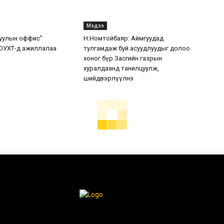
Мэдээ
уулын оффис”
Н.Номтойбаяр: Аймгуудад
ОУХТ-д ажиллалаа
тулгамдаж буй асуудлуудыг долоо
хоног бүр Засгийн газрын
хуралдаанд танилцуулж,
шийдвэрлүүлнэ