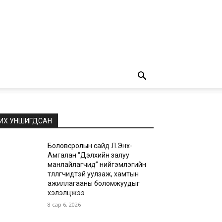
ИХ УНШИГДСАН
Боловсролын сайд Л.Энх-
Амгалан “Дэлхийн залуу
манлайлагчид” нийгэмлэгийн
төлөөлөгчидтэй уулзаж, хамтын
ажиллагааны боломжуудыг
хэлэлцжээ
8 сар 6, 2026