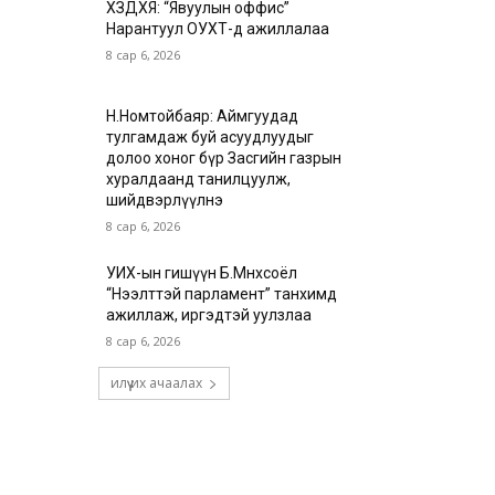
ХЗДХЯ: “Явуулын оффис”
Нарантуул ОУХТ-д ажиллалаа
8 сар 6, 2026
Н.Номтойбаяр: Аймгуудад
тулгамдаж буй асуудлуудыг
долоо хоног бүр Засгийн газрын
хуралдаанд танилцуулж,
шийдвэрлүүлнэ
8 сар 6, 2026
УИХ-ын гишүүн Б.Мөнхсоёл
“Нээлттэй парламент” танхимд
ажиллаж, иргэдтэй уулзлаа
8 сар 6, 2026
илүү их ачаалах