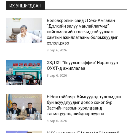
ИХ УНШИГДСАН
Боловсролын сайд Л.Энх-Амгалан
“Дэлхийн залуу манлайлагчид”
нийгэмлэгийн төлөөлөгчидтэй уулзаж,
хамтын ажиллагааны боломжуудыг
хэлэлцжээ
8 сар 6, 2026
ХЗДХЯ: “Явуулын оффис” Нарантуул
ОУХТ-д ажиллалаа
8 сар 6, 2026
Н.Номтойбаяр: Аймгуудад тулгамдаж
буй асуудлуудыг долоо хоног бүр
Засгийн газрын хуралдаанд
танилцуулж, шийдвэрлүүлнэ
8 сар 6, 2026