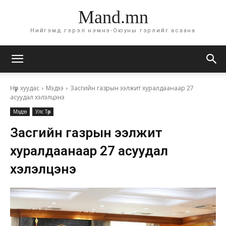
Mand.mn
Нийгэмд гэрэл нэмнэ-Оюуны гэрлийг асаана
Нүүр хуудас
Мэдээ
Засгийн газрын ээлжит хуралдаанаар 27
асуудал хэлэлцэнэ
Мэдээ
Улс Төр
Засгийн газрын ээлжит
хуралдаанаар 27 асуудал
хэлэлцэнэ