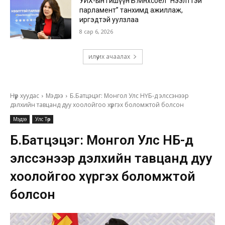
УИХ-ын гишүүн Б.Мөнхсоёл “Нээлттэй
парламент” танхимд ажиллаж,
иргэдтэй уулзлаа
8 сар 6, 2026
илүү их ачаалах