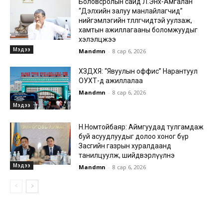
Боловсролын сайд Л.Энх-Амгалан
“Дэлхийн залуу манлайлагчид”
нийгэмлэгийн төлөөлөгчидтэй уулзаж,
хамтын ажиллагааны боломжуудыг
хэлэлцжээ
Мэдээ
Mandmn
-
8 сар 6, 2026
ХЗДХЯ: “Явуулын оффис” Нарантуул
ОУХТ-д ажиллалаа
Mandmn
-
8 сар 6, 2026
Мэдээ
Н.Номтойбаяр: Аймгуудад тулгамдаж
буй асуудлуудыг долоо хоног бүр
Засгийн газрын хуралдаанд
танилцуулж, шийдвэрлүүлнэ
Мэдээ
Mandmn
-
8 сар 6, 2026