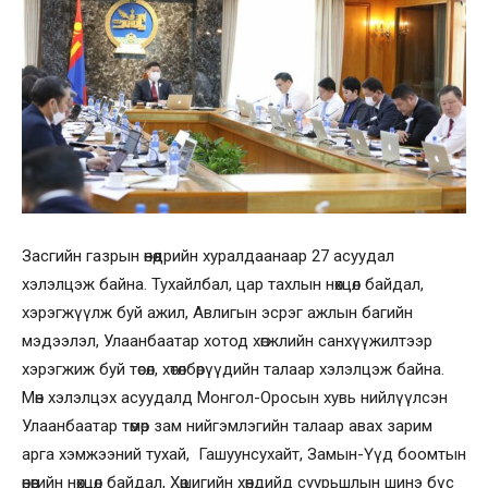
Засгийн газрын өнөөдрийн хуралдаанаар 27 асуудал
хэлэлцэж байна. Тухайлбал, цар тахлын нөхцөл байдал,
хэрэгжүүлж буй ажил, Авлигын эсрэг ажлын багийн
мэдээлэл, Улаанбаатар хотод хөгжлийн санхүүжилтээр
хэрэгжиж буй төсөл, хөтөлбөрүүдийн талаар хэлэлцэж байна.
Мөн хэлэлцэх асуудалд Монгол-Оросын хувь нийлүүлсэн
Улаанбаатар төмөр зам нийгэмлэгийн талаар авах зарим
арга хэмжээний тухай, Гашуунсухайт, Замын-Үүд боомтын
өнөөгийн нөхцөл байдал, Хөшигийн хөндийд суурьшлын шинэ бүс