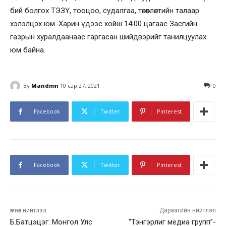
бий болгох ТЭЗҮ, тооцоо, судалгаа, төлөвлөлтийн талаар
хэлэлцэх юм. Харин үдээс хойш 14:00 цагаас Засгийн
газрын хуралдаанаас гаргасан шийдвэрийг танилцуулах
юм байна.
By
Mandmn
10 сар 27, 2021
0
Facebook
Twitter
Pinterest
Facebook
Twitter
Pinterest
өмнөх нийтлэл
Дараагийн нийтлэл
Б.Батцэцэг: Монгол Улс
“Тэнгэрлиг медиа групп”-