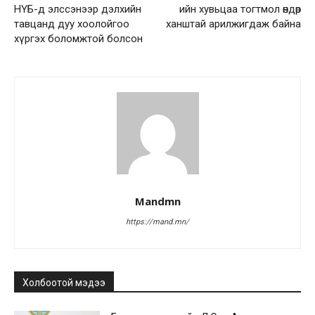
НҮБ-д элссэнээр дэлхийн
ийн хувьцаа тогтмол өндөр
тавцанд дуу хоолойгоо
ханштай арилжигдаж байна
хүргэх боломжтой болсон
Mandmn
https://mand.mn/
Холбоотой мэдээ