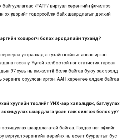
х байгууллагаас /FATF/ виртуал хөрөнгийн үйлчилгээ
ийн эх үүсвэрийг тодорхойлж байх шаардлагыг дэлхий
 хэргийн хохирогч болох эрсдэлийн тухайд?
, серверээ унтраахад л тухайн койныг авсан иргэн
лдана гэсэн үг. Үүнтэй холбоотой нэг статистик гарсан
удын 97 хувь нь амжилтгүй болж байгаа буюу зах зээлд
нь хөрөнгө оруулсан иргэн, ААН хөрөнгөө алдаж байгаа
тухай хуулийн төслийг УИХ-аар хэлэлцүүлж, батлуулах
 зохицуулах шаардлага үүссэн гэж ойлгож болох уу?
с зохицуулах шаардлагатай байгаа. Гэхдээ нэг зүйлийг
юу виртуал хөрөнгийн өөрийнх нь өсөлт бууралтыг бус