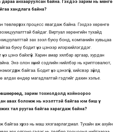
 дараа анхааруулсан байна. Гэхдээ зарим нь мөнгө
байгаа хандлага байна?
н төвлөрүүлэх процесс явагдаж байна. Гэхдээ хөрөнгө
н зохицуулалттай байдаг. Виртуал хөрөнгийн тухайд
Зохицуулалттай зах зээл буюу бонд, компанийн хувьцаа
байгаа буюу бодит үнэ цэнээр илэрхийлэгддэг.
үнэ цэнэ байхгүй. Харин амар хялбар аргаар, хурдан
байна. Энэ олон хүний сэдлийн нийлбэр нь криптовалют,
мэгдүүлж байгаа. Бодит үнэ цэнэгүй, хийсвэр зүйлд
ө алдах өндөр магадлалтай гэдгийг дахин хэлье.
 зөвшөөрөөд, зарим тохиолдолд койноороо
дан авах боломж нь нээлттэй байгаа юм биш үү.
жих тал руугаа байгаа харагдаж байна?
 байгаа хүрээ нь маш хязгаарлагдмал. Тухайн аж ахуйн
 авах эрх олгоно гэдэг нь төлбөр тооцоонд нийтээрээ