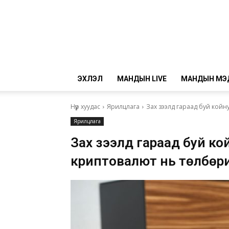
ЭХЛЭЛ
МАНДЫН LIVE
МАНДЫН МЭ
Нүүр хуудас
Ярилцлага
Зах зээлд гараад буй койн
Ярилцлага
Зах зээлд гараад буй кой
криптовалют нь төлбөри