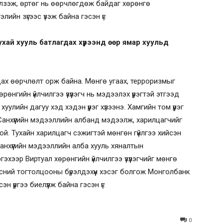
лзэж, өртөг нь өөрчлөгдөж байдаг хөрөнгө
лийн зүгээс үзэж байна гэсэн үг.
тухай хууль батлагдах хүрээнд өөр ямар хуульд
дах өөрчлөлт орж байна. Мөнгө угаах, терроризмыг
өрөнгийн үйлчилгээ үзүүлэгч нь мэдээлэх үүрэгтэй этгээд
уулийн дагуу хэд хэдэн үүрэг хүлээнэ. Хамгийн том үүрэг
Санхүүгийн мэдээллийн албанд мэдээлж, харилцагчийг
той. Тухайн харилцагч сэжигтэй мөнгөн гүйлгээ хийсэн
хүүгийн мэдээллийн алба хууль хяналтын
гэхээр Виртуал хөрөнгийн үйлчилгээ үзүүлэгчийг мөнгө
ндэсний тогтолцооны бүрэлдэхүүн хэсэг болгож Монголбанк
үүргээ биелүүлж байна гэсэн үг.
0