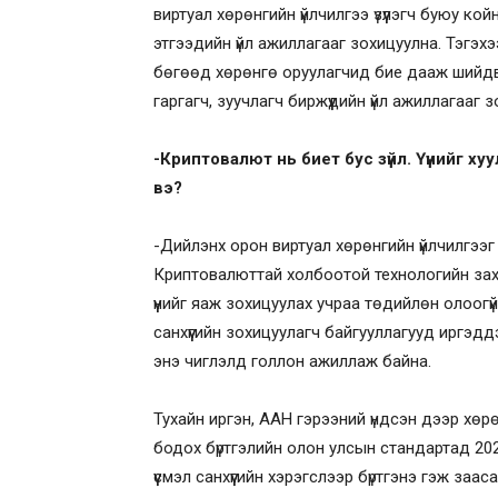
виртуал хөрөнгийн үйлчилгээ үзүүлэгч буюу ко
этгээдийн үйл ажиллагааг зохицуулна. Тэгэх
бөгөөд хөрөнгө оруулагчид бие дааж шийдвэ
гаргагч, зуучлагч биржүүдийн үйл ажиллагааг
-Криптовалют нь биет бус зүйл. Үүнийг х
вэ?
-Дийлэнх орон виртуал хөрөнгийн үйлчилгээг 
Криптовалюттай холбоотой технологийн зах
үүнийг яаж зохицуулах учраа төдийлөн олоогүй
санхүүгийн зохицуулагч байгууллагууд иргэд
энэ чиглэлд голлон ажиллаж байна.
Тухайн иргэн, ААН гэрээний үндсэн дээр хөр
бодох бүртгэлийн олон улсын стандартад 20
үүсмэл санхүүгийн хэрэгслээр бүртгэнэ гэж заа