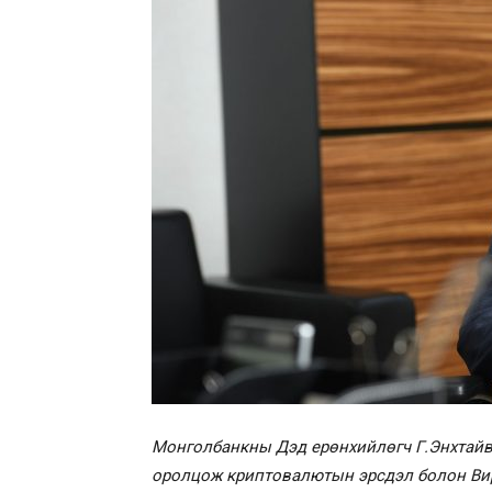
Монголбанкны Дэд ерөнхийлөгч Г.Энхтайв
оролцож криптовалютын эрсдэл болон Вир