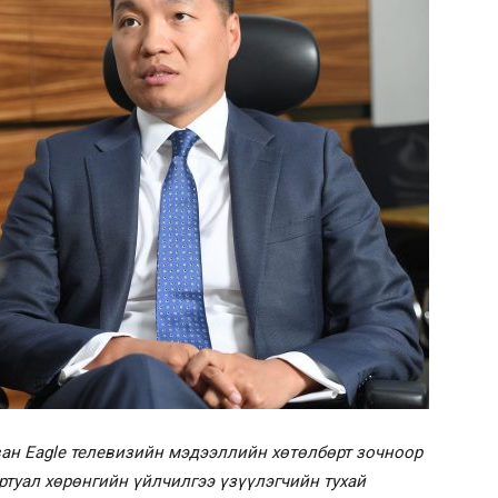
ан Eagle телевизийн мэдээллийн хөтөлбөрт зочноор
туал хөрөнгийн үйлчилгээ үзүүлэгчийн тухай