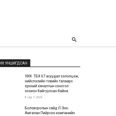
ИХ УНШИГДСАН
УИХ: ТБХ 67 асуудал хэлэлцэж,
нийслэлийн төсвийн талаарх
ерөнхий хяналтын сонсгол
зохион байгуулсан байна
8 сар 7, 2026
Боловсролын сайд Л.Энх-
Амгалан Пийрсон компанийн