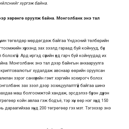
ийлснийг хүргэж байна.
хээр хөрөнгө оруулж байна. Монголбанк энэ тал
үчин төгөлдөр мөрдөгдөж байгаа Үндэсний төлбөрийн
гтоомжийн хүрээнд зах зээлд гараад буй койнууд, бүх
олохгүй. Ард иргэд сүүлийн үед гарч буй койнуудад их
йна. Монголбанк энэ тал дээр байнгын анхааруулга
н криптовалютыг худалдаж авснаар өөрийн оруулсан
илан зэрэг санхүүгийн гэмт хэргийн хохирогч болох
онголбанк зах зээл дээр зохицуулалтгүй байгаа шинэ
ахдаа маш болгоомжтой хандаж, эрсдэлээ бүрэн дүүрэн
грөгөөр койн авлаа гэж бодъё, тэр хүн өөр нэг хүнд 150
нь дараагийхаа хүнд 200 төгрөгөөр гэх мэт. Тэгэхээр энэ