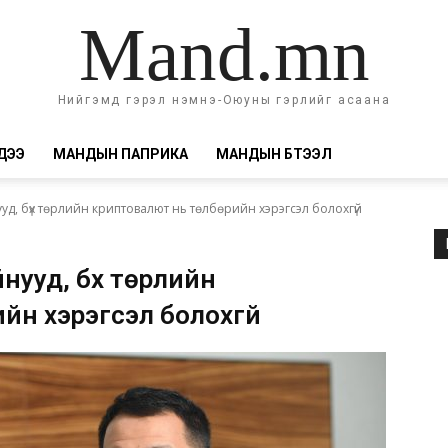
Mand.mn
Нийгэмд гэрэл нэмнэ-Оюуны гэрлийг асаана
ДЭЭ
МАНДЫН ПАПРИКА
МАНДЫН БҮТЭЭЛ
ууд, бүх төрлийн криптовалют нь төлбөрийн хэрэгсэл болохгүй
нууд, бүх төрлийн
йн хэрэгсэл болохгүй