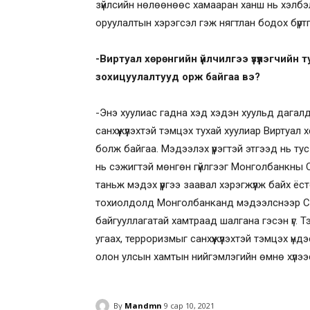
зүйлсийн нөлөөнөөс хамааран ханш нь хэлбэ
оруулалтын хэрэгсэл гэж нягтлан бодох бүртгэ
-Виртуал хөрөнгийн үйлчилгээ үзүүлэгчийн 
зохицуулалтууд орж байгаа вэ?
-Энэ хуулиас гадна хэд хэдэн хуульд дагал
санхүүжүүлэхтэй тэмцэх тухай хуулиар Виртуал х
болж байгаа. Мэдээлэх үүрэгтэй этгээд нь тус х
нь сэжигтэй мөнгөн гүйлгээг Монголбанкны 
таньж мэдэх үүргээ заавал хэрэгжүүлж байх ёс
тохиолдолд Монголбанканд мэдээлснээр Сан
байгууллагатай хамтраад шалгана гэсэн үг. Тэ
угаах, терроризмыг санхүүжүүлэхтэй тэмцэх ү
олон улсын хамтын нийгэмлэгийн өмнө хүлээсэн 
By
Mandmn
9 сар 10, 2021