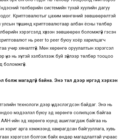
Үндэсний төлбөрийн системийн тухай хуулийн дагуу
одог. Криптовалютыг цахим мөнгөний зөвшөөрөлтэй
н улсын түвшинд криптовалютаар албан ёсны төлбөр
өлбөрийн хэрэгсэлд хүлээн зөвшөөрөх боломжгүй гэсэн
криптовалют нь peer to peer буюу хоёр харилцагч
аа учир хяналтгүй. Мөн хөрөнгө оруулалтын хэрэгсэл
эр үнэ нь хүчтэй хэлбэлзэж буй зүйлээр төлбөр тооцоо
вьд боломжгүй.
л болж магадгүй байна. Энэ тал дээр иргэд хэрхэн
тгэлийн технологи дээр үндэслэгдсэн байдаг. Энэ нь
рондоо мэдээлэл буюу эд хөрөнгө солилцож байгаа
эн, ААН-ийн эд хөрөнгө юунд ашиглагдаж байгаа нь
ын хориг арга хэмжээнд хамрагдсан байгууллага, хувь
гө угаах хэрэгсэл болгож байх өндөр магадлалтай учраас