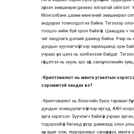
хүлээн зөвшөөрөгдөхөөс ялгаатай ойлголт. 
Монголбанк цахим мөнгөний зөвшөөрөл олг
андуурах тохиолдол их байна. Тэгэхээр оло
тооцоо хийж буй орон байхгүй. Цаашдаа ч т
чиг хандлага дэлхий дахинд байна. Учир нь 
дундын зуучлагчгүйгээр харилцаанд орж байг
учраас үнэ цэнэ нь хэлбэлзэж байдаг. Тэгэхэ
гүйцэтгэх нь хууль эрх зүй, санхүү, логикийн ху
-Криптовалют нь мөнгө угаалтын хэрэгсэ
сэрэмжтэй хандах вэ?
-Криптовалют нь блокчэйн буюу тархмал бүр
дундын зохицуулагчгүйгээр иргэд, ААН хоо
арга хэрэгсэл. Зуучлагч байхгүй учраас ирг
тодорхойгүй бөгөөд үүгээр дамжаад олон улс
хүн ашиг олж, терроризмыг санхүүжүүлэх, мөн