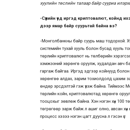
хуулийн төслийн талаар байр сууриа илэрх
-Сүүлийн үед иргэд криптовалют, койнд и
дээр ямар байр суурьтай байна вэ?
-Монголбанкны байр суурь маш тодорхой. Х
системийн тухай хууль болон бусад хууль то
төрлийн криптовалют нь төлбөрийн хэрэгсэл б
хэмжээний хөрөнгө оруулж, худалдан авч ба
гаргаж байгаа. Иргэд эдгээр койнууд боло
хөрөнгөө алдах, зарим тохиолдолд цахим зал
өндөр эрсдэлтэй гэж үзэж байна. Тиймээс М
төрлийн койн, криптовалютад хөрөнгө оруул
тооцохыг зөвлөж байна. Хэн нэгэн хүн 100 тө
төгрөгөөр зарж байж л ашиг олно, авсан хүн 
процесс хэзээ нэгэн цагт дуусна л гэсэн үг.