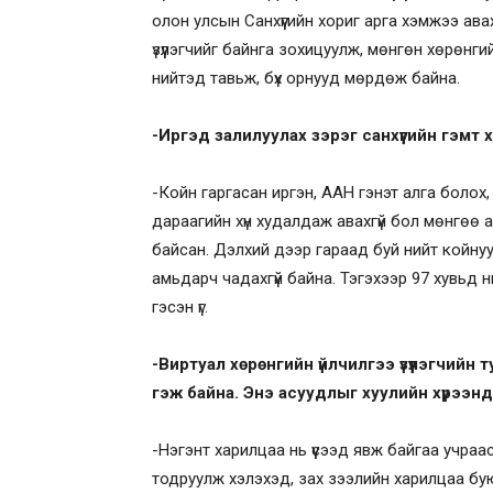
олон улсын Санхүүгийн хориг арга хэмжээ ава
үзүүлэгчийг байнга зохицуулж, мөнгөн хөрөнг
нийтэд тавьж, бүх орнууд мөрдөж байна.
-Иргэд залилуулах зэрэг санхүүгийн гэмт
-Койн гаргасан иргэн, ААН гэнэт алга болох
дараагийн хүн худалдаж авахгүй бол мөнгөө а
байсан. Дэлхий дээр гараад буй нийт койну
амьдарч чадахгүй байна. Тэгэхээр 97 хувьд 
гэсэн үг.
-Виртуал хөрөнгийн үйлчилгээ үзүүлэгчийн 
гэж байна. Энэ асуудлыг хуулийн хүрээнд
-Нэгэнт харилцаа нь үүсээд явж байгаа учраа
тодруулж хэлэхэд, зах зээлийн харилцаа бу