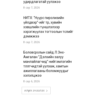
удирдлагатай уулзжээ
8 сар 7, 2026
НИТХ: “Нүүрс пиролизийн
үйлдвэр”-ийг төр, хувийн
хэвшлийн түншлэлээр
хэрэгжүүлэх тогтоолын төслийг
дэмжжээ
8 сар 7, 2026
Боловсролын сайд Л.Энх-
Амгалан “Дэлхийн залуу
манлайлагчид” нийгэмлэгийн
төлөөлөгчидтэй уулзаж, хамтын
ажиллагааны боломжуудыг
хэлэлцжээ
8 сар 6, 2026
илүү их ачаалах