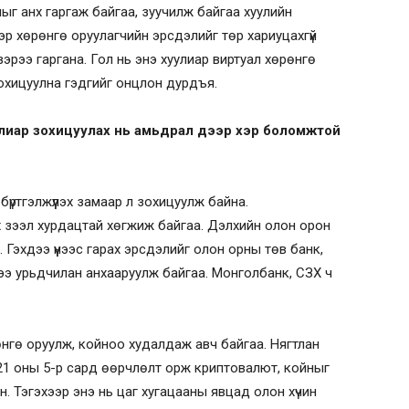
йныг анх гаргаж байгаа, зуучилж байгаа хуулийн
ээр хөрөнгө оруулагчийн эрсдэлийг төр хариуцахгүй
рээ гаргана. Гол нь энэ хуулиар виртуал хөрөнгө
 зохицуулна гэдгийг онцлон дурдъя.
уулиар зохицуулах нь амьдрал дээр хэр боломжтой
бүртгэлжүүлэх замаар л зохицуулж байна.
 зээл хурдацтай хөгжиж байгаа. Дэлхийн олон орон
. Гэхдээ үүнээс гарах эрсдэлийг олон орны төв банк,
дээ урьдчилан анхааруулж байгаа. Монголбанк, СЗХ ч
өнгө оруулж, койноо худалдаж авч байгаа. Нягтлан
21 оны 5-р сард өөрчлөлт орж криптовалют, койныг
сан. Тэгэхээр энэ нь цаг хугацааны явцад олон хүчин