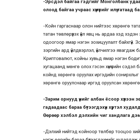
-Эрсдэл байгаа гэдгийг Монголбанк удаа
олоод байгаа учраас хүмүүсийг илүү татаад 
-Койн гаргаснаар олон нийтээс хөрөнгө тата
татан төвлөрүүлэх үйл явц нь ардаа хэд хэдэ
одоогоор ямар нэгэн зохицуулалт байхгүй. 
зэргийн ард үйлдвэрлэл, үйлчилгээ явагдаж 
Криптовалют, койны хувьд ямар нэгэн бодит 
хугацаанд мөнгө олох гэсэн хүмүүсийн сэдэл 
койнд хөрөнгө оруулах иргэдийн сонирхлыг нэ
хөрөнгө оруулснаар иргэд оруулсан хөрөнгө
-Зарим орнууд үүнийг албан ёсоор хүлээн
гадаадаас бараа бүтээгдэхүүн хүртэл худал
Өөрөөр хэлбэл дэлхийн чиг хандлага дэм
-Дэлхий нийтэд койноор төлбөр тооцоо хийж
нэгж өөрийн бараа бүтээгдэхүүнийг худалдаж