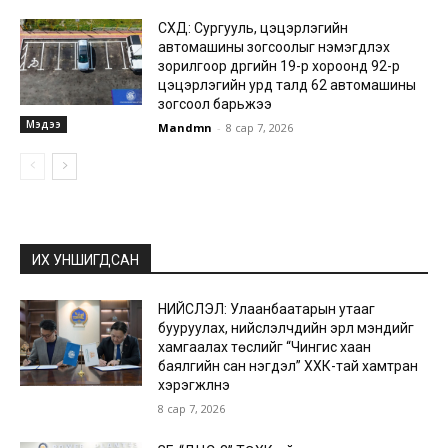
СХД: Сургууль, цэцэрлэгийн
автомашины зогсоолыг нэмэгдүүлэх
зорилгоор дүүргийн 19-р хороонд 92-р
цэцэрлэгийн урд талд 62 автомашины
зогсоол барьжээ
Мэдээ
Mandmn
-
8 сар 7, 2026
ИХ УНШИГДСАН
НИЙСЛЭЛ: Улаанбаатарын утааг
бууруулах, нийслэлчүүдийн эрүүл мэндийг
хамгаалах төслийг “Чингис хаан
баялгийн сан нэгдэл” ХХК-тай хамтран
хэрэгжүүлнэ
8 сар 7, 2026