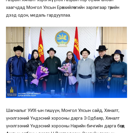
хаагчдад Монгол Улсын Ерөнхийлөчгийн зарлигаар төрийн
дээд одон, медаль гардууллаа.
Шагналыг УИХ-ын гишүүн, Монгол Улсын сайд, Хяналт,
үнэлгээний Үндэсний хорооны дарга Э.Одбаяр, Хяналт
үнэлгээний Үндэсний хорооны Нарийн бичгийн дарга бөгөөд