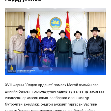
XVII жарны “Элдэв эрдэнэт” хэмээх Могой жилийн сар
шинийн баярыг тохиолдуулан хөдөлмөр зүтгэлээ төр засагтаа
үнэлүүлж эрхэлсэн ажил, салбартаа олон жил үр
бүтээлтэй ажиллаж, онцгой амжилт гаргасан Засгийн
газрын Хяналт хэрэгжүүлэх газрын нэр бүхий албан