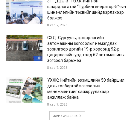
ЗГ: “ДЦС-3” ТӨХК-ийн нэн
шаардлагатай “Турбингенератор-5”-ын
шинэчлэлийн төсвийг шийдвэрлэхээр
болжээ
8 сар 7, 2026
СХД: Сургууль, цэцэрлэгийн
автомашины зогсоолыг нэмэгдүүлэх
зорилгоор дүүргийн 19-р хороонд 92-р
цэцэрлэгийн урд талд 62 автомашины
зогсоол барьжээ
8 сар 7, 2026
УХХК: Нийтийн эзэмшлийн 50 байршил
дахь төлбөртэй зогсоолын
менежментийг сайжруулахаар
ажиллаж байна
8 сар 7, 2026
илүү их ачаалах