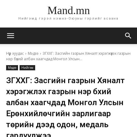
Mand.mn
Нийгэмд гэрэл нэмнэ-Оюуны гэрлийг асаана
Нүүр хуудас
Мэдээ
ЗГХХГ: Засгийн газрын Хяналт хэрэгжүүлэх газрын
нэр бүхий албан хаагчдад Монгол Улсын...
Мэдээ
Нийгэм
ЗГХХГ: Засгийн газрын Хяналт
хэрэгжүүлэх газрын нэр бүхий
албан хаагчдад Монгол Улсын
Ерөнхийлөчгийн зарлигаар
төрийн дээд одон, медаль
гардуулжээ