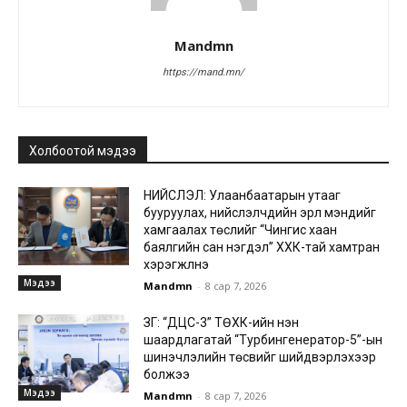
Mandmn
https://mand.mn/
Холбоотой мэдээ
НИЙСЛЭЛ: Улаанбаатарын утааг
бууруулах, нийслэлчүүдийн эрүүл мэндийг
хамгаалах төслийг “Чингис хаан
баялгийн сан нэгдэл” ХХК-тай хамтран
хэрэгжүүлнэ
Мэдээ
Mandmn
-
8 сар 7, 2026
ЗГ: “ДЦС-3” ТӨХК-ийн нэн
шаардлагатай “Турбингенератор-5”-ын
шинэчлэлийн төсвийг шийдвэрлэхээр
болжээ
Мэдээ
Mandmn
-
8 сар 7, 2026