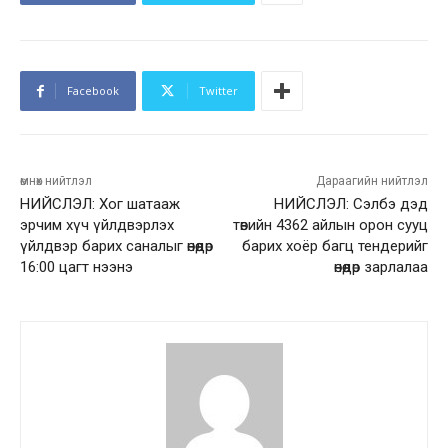
Facebook
Twitter
өмнөх нийтлэл
Дараагийн нийтлэл
НИЙСЛЭЛ: Хог шатааж
НИЙСЛЭЛ: Сэлбэ дэд
эрчим хүч үйлдвэрлэх
төвийн 4362 айлын орон сууц
үйлдвэр барих саналыг өнөөдөр
барих хоёр багц тендерийг
16:00 цагт нээнэ
өнөөдөр зарлалаа