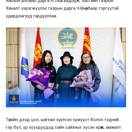
Ажлын албаны дарга Н.Лхагвадорж, Засгийн газрын
Хяналт хэрэгжүүлэх газрын дарга Ч.Өнөрбаяр тэргүүтэй
удирдлагууд гардууллаа.
Төрийн дээд цол, шагнал хүртсэн хүмүүст болон тэдний
гэр бүл, үр хүүхдүүдэд сайн сайхныг хүсэн ерөөж, амжилт