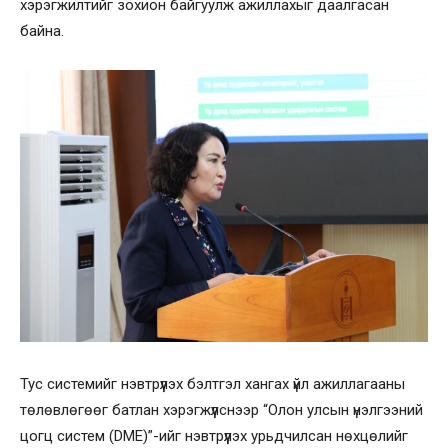
хэрэгжилтийг зохион байгуулж ажиллахыг даалгасан
байна.
Тус системийг нэвтрүүлэх бэлтгэл хангах үйл ажиллагааны
төлөвлөгөөг батлан хэрэгжүүлснээр “Олон улсын үнэлгээний
цогц систем (DME)”-ийг нэвтрүүлэх урьдчилсан нөхцөлийг