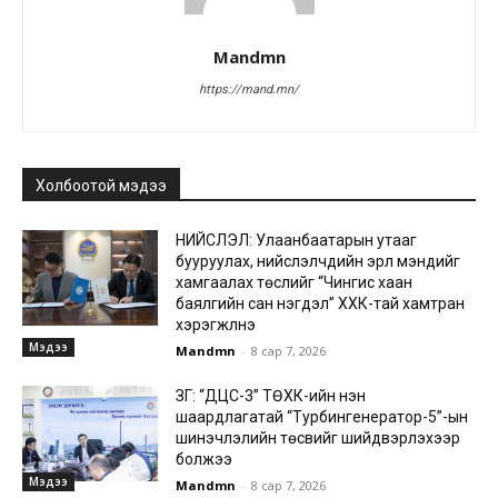
Mandmn
https://mand.mn/
Холбоотой мэдээ
НИЙСЛЭЛ: Улаанбаатарын утааг
бууруулах, нийслэлчүүдийн эрүүл мэндийг
хамгаалах төслийг “Чингис хаан
баялгийн сан нэгдэл” ХХК-тай хамтран
хэрэгжүүлнэ
Мэдээ
Mandmn
-
8 сар 7, 2026
ЗГ: “ДЦС-3” ТӨХК-ийн нэн
шаардлагатай “Турбингенератор-5”-ын
шинэчлэлийн төсвийг шийдвэрлэхээр
болжээ
Мэдээ
Mandmn
-
8 сар 7, 2026