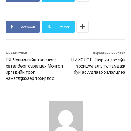
Facebook
Twitter
өмнөх нийтлэл
Дараагийн нийтлэл
БЯ: Чевнингийн тэтгэлэгт
НИЙСЛЭЛ: Газрын эрх зүйн
хөтөлбөрт суралцах Монгол
зохицуулалт, тулгамдаж
иргэдийн тоог
буй асуудлаар хэлэлцлээ
нэмэгдүүлэхээр тохирлоо