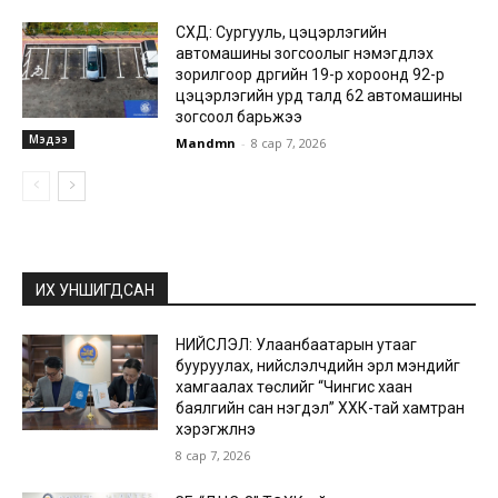
СХД: Сургууль, цэцэрлэгийн
автомашины зогсоолыг нэмэгдүүлэх
зорилгоор дүүргийн 19-р хороонд 92-р
цэцэрлэгийн урд талд 62 автомашины
зогсоол барьжээ
Мэдээ
Mandmn
-
8 сар 7, 2026
ИХ УНШИГДСАН
НИЙСЛЭЛ: Улаанбаатарын утааг
бууруулах, нийслэлчүүдийн эрүүл мэндийг
хамгаалах төслийг “Чингис хаан
баялгийн сан нэгдэл” ХХК-тай хамтран
хэрэгжүүлнэ
8 сар 7, 2026