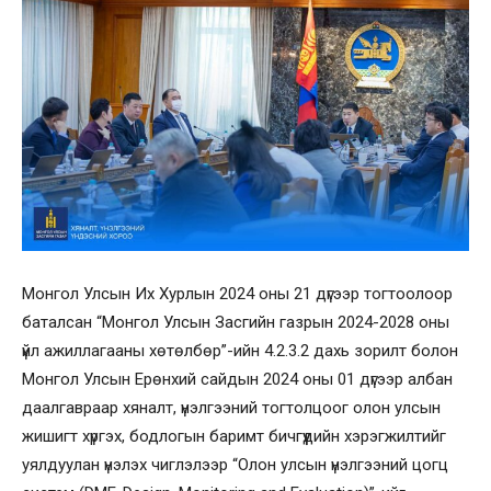
Монгол Улсын Их Хурлын 2024 оны 21 дүгээр тогтоолоор
баталсан “Монгол Улсын Засгийн газрын 2024-2028 оны
үйл ажиллагааны хөтөлбөр”-ийн 4.2.3.2 дахь зорилт болон
Монгол Улсын Ерөнхий сайдын 2024 оны 01 дүгээр албан
даалгавраар хяналт, үнэлгээний тогтолцоог олон улсын
жишигт хүргэх, бодлогын баримт бичгүүдийн хэрэгжилтийг
уялдуулан үнэлэх чиглэлээр “Олон улсын үнэлгээний цогц