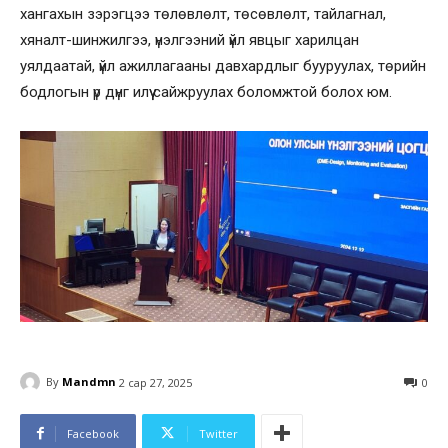
хангахын зэрэгцээ төлөвлөлт, төсөвлөлт, тайлагнал,
хяналт-шинжилгээ, үнэлгээний үйл явцыг харилцан
уялдаатай, үйл ажиллагааны давхардлыг бууруулах, төрийн
бодлогын үр дүнг илүү сайжруулах боломжтой болох юм.
By
Mandmn
2 сар 27, 2025
0
Facebook
Twitter