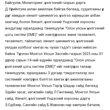
байгуулж, Мониторинг, үнэлгээний газрын дарга
Д.Үүрийнтуяа ахлан ажиллаж байгаа бөгөөд, судалгааны үр
дүнг яамдын хяналт-шинжилгээ, үнэлгээ хариуцсан албан
хаагчид болон Хяналт, үнэлгээний Үндэсний хорооны
анхдугаар хуралдаанд танилцуулж “Олон улсын үнэлгээний
цогц систем (DME)”-ийг нэвтрүүлэхээс өмнө төлөвлөлт,
төсөвлөлт, тайлагнал, хяналт-шинжилгээ, үнэлгээний
уялдаа холбоог хангах нь чухал гэдэгт санал нийлсэн
байна. Түүнчлэн Монгол Улсын Засгийн газрын 2025 оны 01
дүгээр сарын 14-ний өдрийн хуралдаанд “Олон улсын
үнэлгээний цогц систем (DME)”-ийг нэвтрүүлэх талаар
танилцуулж, хуралдааны 3 дугаар тэмдэглэлээр энэ
системийг нэвтрүүлэх бэлтгэл хангах үйл ажиллагааны
төлөвлөгөөг Монгол Улсын Тэргүүн Шадар сайд бөгөөд
Эдийн засаг, хөгжлийн сайд Л.Гантөмөр, Монгол Улсын
сайд, Хяналт, үнэлгээний Үндэсний хорооны дарга
Э.Одбаяр, Сангийн сайд Б.Жавхлан нар хамтран баталж,