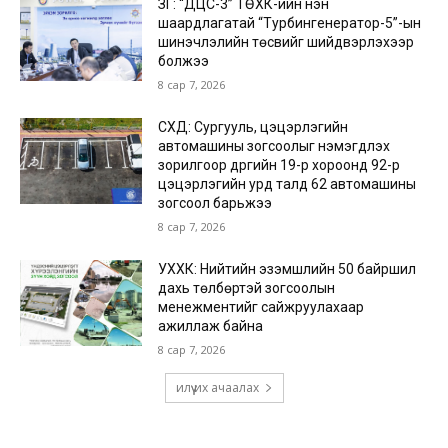
ЗГ: “ДЦС-3” ТӨХК-ийн нэн
шаардлагатай “Турбингенератор-5”-ын
шинэчлэлийн төсвийг шийдвэрлэхээр
болжээ
8 сар 7, 2026
СХД: Сургууль, цэцэрлэгийн
автомашины зогсоолыг нэмэгдүүлэх
зорилгоор дүүргийн 19-р хороонд 92-р
цэцэрлэгийн урд талд 62 автомашины
зогсоол барьжээ
8 сар 7, 2026
УХХК: Нийтийн эзэмшлийн 50 байршил
дахь төлбөртэй зогсоолын
менежментийг сайжруулахаар
ажиллаж байна
8 сар 7, 2026
илүү их ачаалах