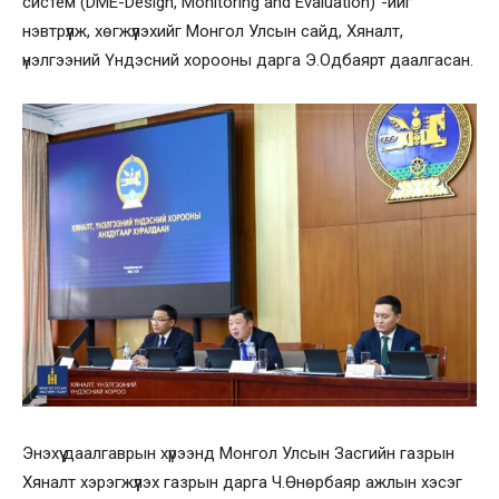
систем (DME-Design, Monitoring and Evaluation)”-ийг
нэвтрүүлж, хөгжүүлэхийг Монгол Улсын сайд, Хяналт,
үнэлгээний Үндэсний хорооны дарга Э.Одбаярт даалгасан.
Энэхүү даалгаврын хүрээнд Монгол Улсын Засгийн газрын
Хяналт хэрэгжүүлэх газрын дарга Ч.Өнөрбаяр ажлын хэсэг