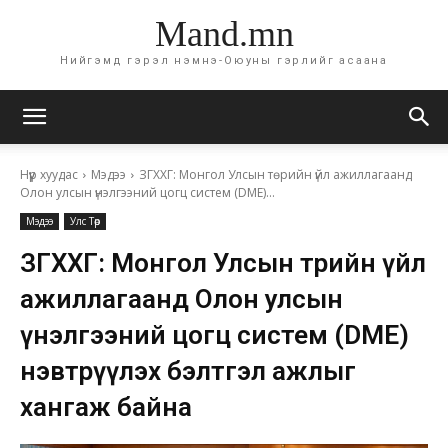
Mand.mn
Нийгэмд гэрэл нэмнэ-Оюуны гэрлийг асаана
Нүүр хуудас
Мэдээ
ЗГХХГ: Монгол Улсын төрийн үйл ажиллагаанд
Олон улсын үнэлгээний цогц систем (DME)...
Мэдээ
Улс Төр
ЗГХХГ: Монгол Улсын төрийн үйл
ажиллагаанд Олон улсын
үнэлгээний цогц систем (DME)
нэвтрүүлэх бэлтгэл ажлыг
хангаж байна