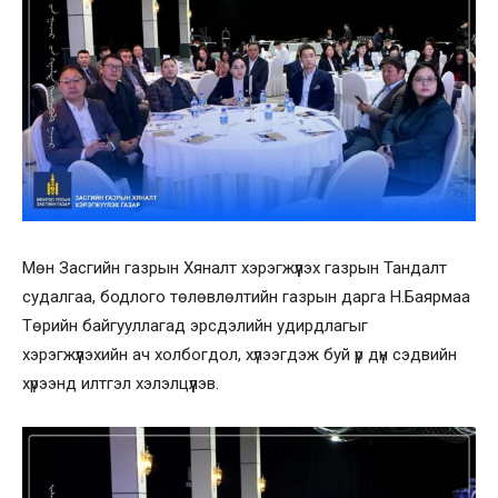
Мөн Засгийн газрын Хяналт хэрэгжүүлэх газрын Тандалт
судалгаа, бодлого төлөвлөлтийн газрын дарга Н.Баярмаа
Төрийн байгууллагад эрсдэлийн удирдлагыг
хэрэгжүүлэхийн ач холбогдол, хүлээгдэж буй үр дүн сэдвийн
хүрээнд илтгэл хэлэлцүүлэв.