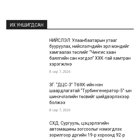
ИХ УНШИГДСАН
НИЙСЛЭЛ: Улаанбаатарын утааг
бууруулах, нийслэлчүүдийн эрүүл мэндийг
хамгаалах төслийг “Чингис хаан
баялгийн сан нэгдэл” ХХК-тай хамтран
хэрэгжүүлнэ
8 сар 7, 2026
ЗГ: “ДЦС-3” ТӨХК-ийн нэн
шаардлагатай “Турбингенератор-5”-ын
шинэчлэлийн төсвийг шийдвэрлэхээр
болжээ
8 сар 7, 2026
СХД: Сургууль, цэцэрлэгийн
автомашины зогсоолыг нэмэгдүүлэх
зорилгоор дүүргийн 19-р хороонд 92-р