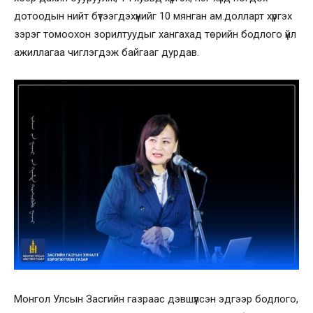
дотоодын нийт бүтээгдэхүүнийг 10 мянган ам.долларт хүргэх
зэрэг томоохон зорилтуудыг хангахад төрийн бодлого үйл
ажиллагаа чиглэгдэж байгааг дурдав.
Монгол Улсын Засгийн газраас дэвшүүлсэн эдгээр бодлого,