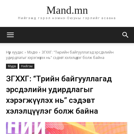
Mand.mn
Нийгэмд гэрэл нэмнэ-Оюуны гэрлийг асаана
Нүүр хуудас
Мэдээ
ЗГХХГ: "Төрийн байгууллагад эрсдэлийн
удирдлагыг хэрэгжүүлэх нь" сэдэвт хэлэлцүүлэг болж байна
Мэдээ
Нийгэм
ЗГХХГ: “Төрийн байгууллагад
эрсдэлийн удирдлагыг
хэрэгжүүлэх нь” сэдэвт
хэлэлцүүлэг болж байна