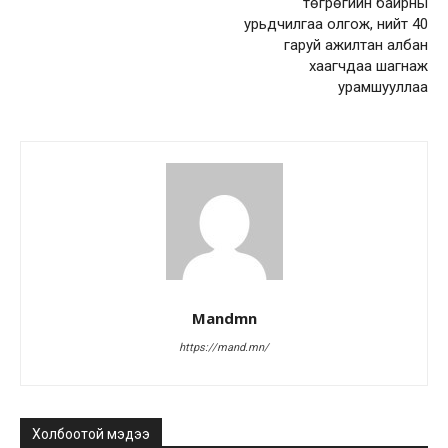
төгрөгийн байрны
урьдчилгаа олгож, нийт 40
гаруй ажилтан албан
хаагчдаа шагнаж
урамшууллаа
Mandmn
https://mand.mn/
Холбоотой мэдээ