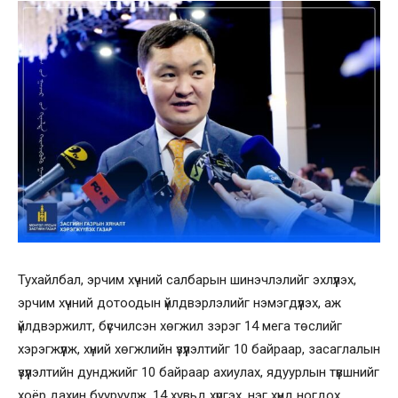
Тухайлбал, эрчим хүчний салбарын шинэчлэлийг эхлүүлэх,
эрчим хүчний дотоодын үйлдвэрлэлийг нэмэгдүүлэх, аж
үйлдвэржилт, бүсчилсэн хөгжил зэрэг 14 мега төслийг
хэрэгжүүлж, хүний хөгжлийн үзүүлэлтийг 10 байраар, засаглалын
үзүүлэлтийн дунджийг 10 байраар ахиулах, ядуурлын түвшнийг
хоёр дахин бууруулж, 14 хувьд хүргэх, нэг хүнд ногдох