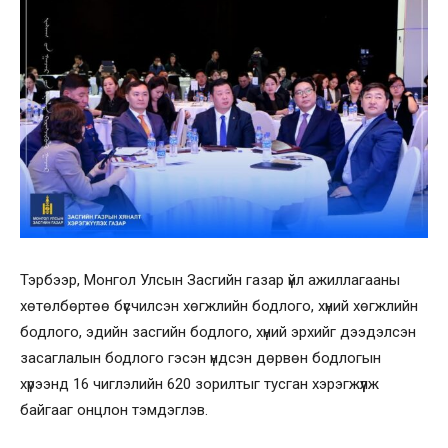
Тэрбээр, Монгол Улсын Засгийн газар үйл ажиллагааны
хөтөлбөртөө бүсчилсэн хөгжлийн бодлого, хүний хөгжлийн
бодлого, эдийн засгийн бодлого, хүний эрхийг дээдэлсэн
засаглалын бодлого гэсэн үндсэн дөрвөн бодлогын
хүрээнд 16 чиглэлийн 620 зорилтыг тусган хэрэгжүүлж
байгааг онцлон тэмдэглэв.