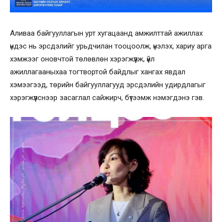
Аливаа байгууллагын урт хугацаанд амжилттай ажиллах
үндэс нь эрсдэлийг урьдчилан тооцоолж, үнэлэх, хариу арга
хэмжээг оновчтой төлөвлөн хэрэгжүүлж, үйл
ажиллагааныхаа тогтвортой байдлыг хангах явдал
хэмээгээд, төрийн байгууллагууд эрсдэлийн удирдлагыг
хэрэгжүүлснээр засаглал сайжирч, бүтээмж нэмэгдэнэ гэв.