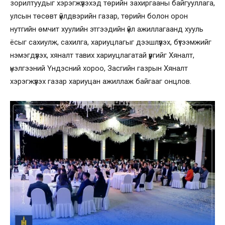
зорилтуудыг хэрэгжүүлэхэд төрийн захиргааны байгууллага,
улсын төсөвт үйлдвэрийн газар, төрийн болон орон
нутгийн өмчит хуулийн этгээдийн үйл ажиллагаанд хууль
ёсыг сахиулж, сахилга, хариуцлагыг дээшлүүлэх, бүтээмжийг
нэмэгдүүлэх, хяналт тавих хариуцлагатай үүргийг Хяналт,
үнэлгээний Үндэсний хороо, Засгийн газрын Хяналт
хэрэгжүүлэх газар хариуцан ажиллаж байгааг онцлов.