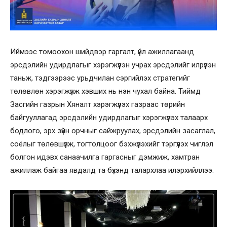
Иймээс томоохон шийдвэр гаргалт, үйл ажиллагаанд
эрсдэлийн удирдлагыг хэрэгжүүлэн учрах эрсдэлийг илрүүлэн
таньж, тэдгээрээс урьдчилан сэргийлэх стратегийг
төлөвлөн хэрэгжүүлж хэвших нь нэн чухал байна. Тиймд
Засгийн газрын Хяналт хэрэгжүүлэх газраас төрийн
байгууллагад эрсдэлийн удирдлагыг хэрэгжүүлэх талаарх
бодлого, эрх зүйн орчныг сайжруулах, эрсдэлийн засаглал,
соёлыг төлөвшүүлж, тогтолцоог бэхжүүлэхийг тэргүүлэх чиглэл
болгон идэвх санаачилга гаргасныг дэмжиж, хамтран
ажиллаж байгаа явдалд та бүхэнд талархлаа илэрхийллээ.