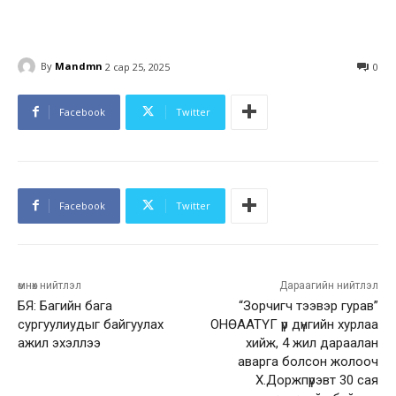
By
Mandmn
2 сар 25, 2025
0
Facebook
Twitter
Facebook
Twitter
өмнөх нийтлэл
Дараагийн нийтлэл
БЯ: Багийн бага
“Зорчигч тээвэр гурав”
сургуулиудыг байгуулах
ОНӨААТҮГ үр дүнгийн хурлаа
ажил эхэллээ
хийж, 4 жил дараалан
аварга болсон жолооч
Х.Доржпүрэвт 30 сая