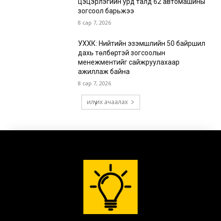
цэцэрлэгийн урд талд 62 автомашины
зогсоол барьжээ
8 сар 7, 2026
УХХК: Нийтийн эзэмшлийн 50 байршил
дахь төлбөртэй зогсоолын
менежментийг сайжруулахаар
ажиллаж байна
8 сар 7, 2026
илүү их ачаалах