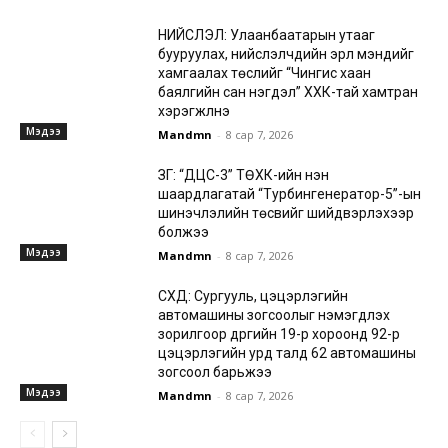
НИЙСЛЭЛ: Улаанбаатарын утааг
бууруулах, нийслэлчүүдийн эрүүл мэндийг
хамгаалах төслийг “Чингис хаан
баялгийн сан нэгдэл” ХХК-тай хамтран
хэрэгжүүлнэ
Мэдээ
Mandmn
-
8 сар 7, 2026
ЗГ: “ДЦС-3” ТӨХК-ийн нэн
шаардлагатай “Турбингенератор-5”-ын
шинэчлэлийн төсвийг шийдвэрлэхээр
болжээ
Мэдээ
Mandmn
-
8 сар 7, 2026
СХД: Сургууль, цэцэрлэгийн
автомашины зогсоолыг нэмэгдүүлэх
зорилгоор дүүргийн 19-р хороонд 92-р
цэцэрлэгийн урд талд 62 автомашины
зогсоол барьжээ
Мэдээ
Mandmn
-
8 сар 7, 2026