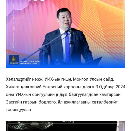
Хэлэлцүүлгийг нээж, УИХ-ын гишүүн, Монгол Улсын сайд,
Хяналт үнэлгээний Үндэсний хорооны дарга Э.Одбаяр 2024
оны УИХ-ын сонгуулийн үр дүнд байгуулагдсан хамтарсан
Засгийн газрын бодлого, үйл ажиллагааны хөтөлбөрийг
танилцуулав.