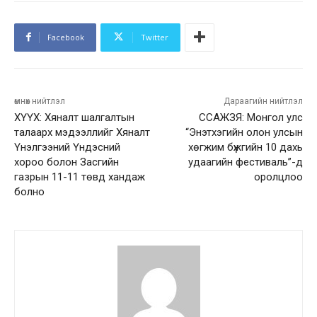
Facebook
Twitter
өмнөх нийтлэл
Дараагийн нийтлэл
ХҮҮХ: Хяналт шалгалтын
ССАЖЗЯ: Монгол улс
талаарх мэдээллийг Хяналт
“Энэтхэгийн олон улсын
Үнэлгээний Үндэсний
хөгжим бүжгийн 10 дахь
хороо болон Засгийн
удаагийн фестиваль”-д
газрын 11-11 төвд хандаж
оролцлоо
болно