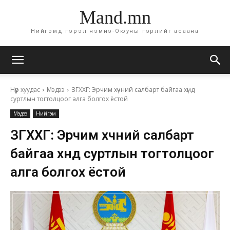
Mand.mn
Нийгэмд гэрэл нэмнэ-Оюуны гэрлийг асаана
Нүүр хуудас
Мэдээ
ЗГХХГ: Эрчим хүчний салбарт байгаа хүнд
суртлын тогтолцоог алга болгох ёстой
Мэдээ
Нийгэм
ЗГХХГ: Эрчим хүчний салбарт
байгаа хүнд суртлын тогтолцоог
алга болгох ёстой