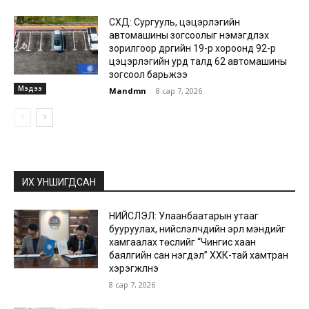
СХД: Сургууль, цэцэрлэгийн
автомашины зогсоолыг нэмэгдүүлэх
зорилгоор дүүргийн 19-р хороонд 92-р
цэцэрлэгийн урд талд 62 автомашины
зогсоол барьжээ
Мэдээ
Mandmn
-
8 сар 7, 2026
ИХ УНШИГДСАН
НИЙСЛЭЛ: Улаанбаатарын утааг
бууруулах, нийслэлчүүдийн эрүүл мэндийг
хамгаалах төслийг “Чингис хаан
баялгийн сан нэгдэл” ХХК-тай хамтран
хэрэгжүүлнэ
8 сар 7, 2026