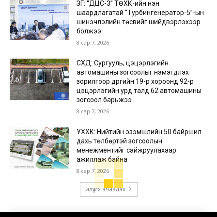
ЗГ: “ДЦС-3” ТӨХК-ийн нэн
шаардлагатай “Турбингенератор-5”-ын
шинэчлэлийн төсвийг шийдвэрлэхээр
болжээ
8 сар 7, 2026
СХД: Сургууль, цэцэрлэгийн
автомашины зогсоолыг нэмэгдүүлэх
зорилгоор дүүргийн 19-р хороонд 92-р
цэцэрлэгийн урд талд 62 автомашины
зогсоол барьжээ
8 сар 7, 2026
УХХК: Нийтийн эзэмшлийн 50 байршил
дахь төлбөртэй зогсоолын
менежментийг сайжруулахаар
ажиллаж байна
8 сар 7, 2026
илүү их ачаалах