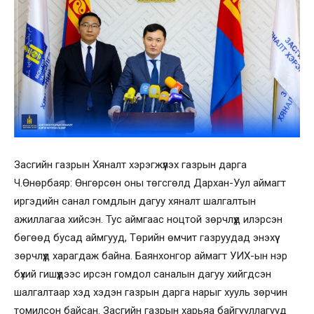
Засгийн газрын Хяналт хэрэгжүүлэх газрын дарга
Ч.Өнөрбаяр: Өнгөрсөн оны төгсгөлд Дархан-Уул аймагт
иргэдийн санал гомдлын дагуу хяналт шалгалтын
ажиллагаа хийсэн. Тус аймгаас ноцтой зөрчлүүд илэрсэн
бөгөөд бусад аймгууд, Төрийн өмчит газруудад энэхүү
зөрчлүүд харагдаж байна. Баянхонгор аймагт УИХ-ын нэр
бүхий гишүүдээс ирсэн гомдол саналын дагуу хийгдсэн
шалгалтаар хэд хэдэн газрын дарга нарыг хууль зөрчин
томилсон байсан. Засгийн газрын харьяа байгууллагууд