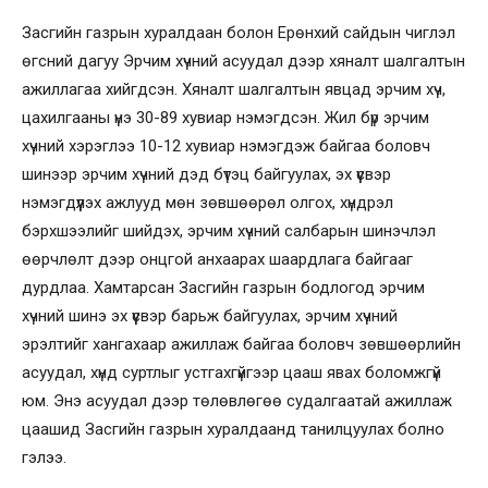
Засгийн газрын хуралдаан болон Ерөнхий сайдын чиглэл
өгсний дагуу Эрчим хүчний асуудал дээр хяналт шалгалтын
ажиллагаа хийгдсэн. Хяналт шалгалтын явцад эрчим хүч,
цахилгааны үнэ 30-89 хувиар нэмэгдсэн. Жил бүр эрчим
хүчний хэрэглээ 10-12 хувиар нэмэгдэж байгаа боловч
шинээр эрчим хүчний дэд бүтэц байгуулах, эх үүсвэр
нэмэгдүүлэх ажлууд мөн зөвшөөрөл олгох, хүндрэл
бэрхшээлийг шийдэх, эрчим хүчний салбарын шинэчлэл
өөрчлөлт дээр онцгой анхаарах шаардлага байгааг
дурдлаа. Хамтарсан Засгийн газрын бодлогод эрчим
хүчний шинэ эх үүсвэр барьж байгуулах, эрчим хүчний
эрэлтийг хангахаар ажиллаж байгаа боловч зөвшөөрлийн
асуудал, хүнд суртлыг устгахгүйгээр цааш явах боломжгүй
юм. Энэ асуудал дээр төлөвлөгөө судалгаатай ажиллаж
цаашид Засгийн газрын хуралдаанд танилцуулах болно
гэлээ.