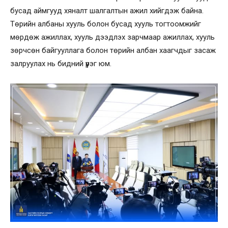
бусад аймгууд хяналт шалгалтын ажил хийгдэж байна.
Төрийн албаны хууль болон бусад хууль тогтоомжийг
мөрдөж ажиллах, хууль дээдлэх зарчмаар ажиллах, хууль
зөрчсөн байгууллага болон төрийн албан хаагчдыг засаж
залруулах нь бидний үүрэг юм.