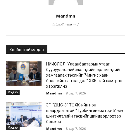
Mandmn
https://mand.mn/
Холбоотой мэдээ
НИЙСЛЭЛ: Улаанбаатарын утааг
бууруулах, нийслэлчүүдийн эрүүл мэндийг
хамгаалах төслийг “Чингис хаан
баялгийн сан нэгдэл” ХХК-тай хамтран
хэрэгжүүлнэ
Мэдээ
Mandmn
-
8 сар 7, 2026
ЗГ: “ДЦС-3” ТӨХК-ийн нэн
шаардлагатай “Турбингенератор-5”-ын
шинэчлэлийн төсвийг шийдвэрлэхээр
болжээ
Мэдээ
Mandmn
-
8 сар 7, 2026