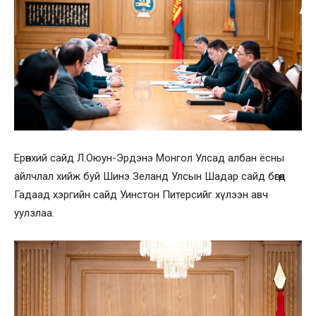
Ерөнхий сайд Л.Оюун-Эрдэнэ Монгол Улсад албан ёсны
айлчлал хийж буй Шинэ Зеланд Улсын Шадар сайд бөгөөд
Гадаад хэргийн сайд Уинстон Питерсийг хүлээн авч
уулзлаа.