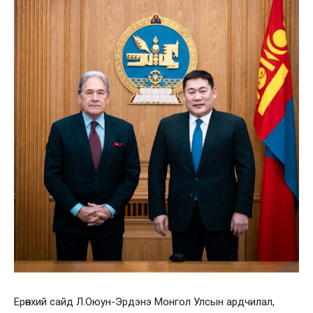
Ерөнхий сайд Л.Оюун-Эрдэнэ Монгол Улсын ардчилал,