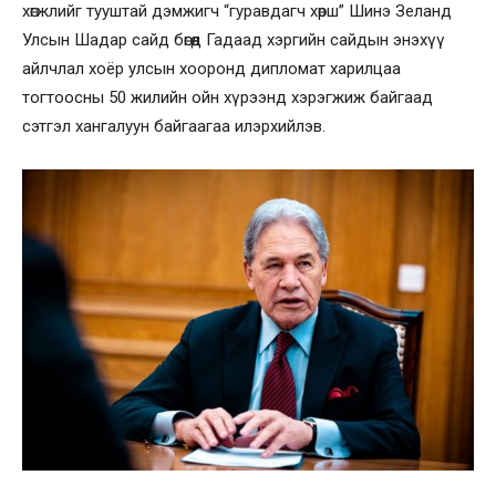
хөгжлийг тууштай дэмжигч “гуравдагч хөрш” Шинэ Зеланд
Улсын Шадар сайд бөгөөд Гадаад хэргийн сайдын энэхүү
айлчлал хоёр улсын хооронд дипломат харилцаа
тогтоосны 50 жилийн ойн хүрээнд хэрэгжиж байгаад
сэтгэл хангалуун байгаагаа илэрхийлэв.