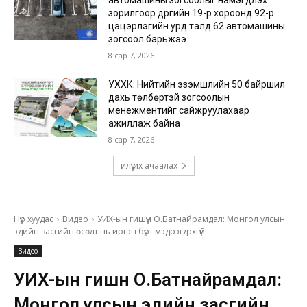
автомашины зогсоолыг нэмэгдүүлэх
зорилгоор дүүргийн 19-р хороонд 92-р
цэцэрлэгийн урд талд 62 автомашины
зогсоол барьжээ
8 сар 7, 2026
УХХК: Нийтийн эзэмшлийн 50 байршил
дахь төлбөртэй зогсоолын
менежментийг сайжруулахаар
ажиллаж байна
8 сар 7, 2026
илүү их ачаалах