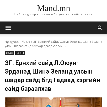
Mand.mn
Нийгэмд гэрэл нэмнэ-Оюуны гэрлийг асаана
Нүүр хуудас
Мэдээ
ЗГ: Ерөнхий сайд Л.Оюун-Эрдэнэд Шинэ Зеланд
улсын шадар сайд бөгөөд Гадаад хэргийн...
Мэдээ
Улс Төр
ЗГ: Ерөнхий сайд Л.Оюун-
Эрдэнэд Шинэ Зеланд улсын
шадар сайд бөгөөд Гадаад хэргийн
сайд бараалхав