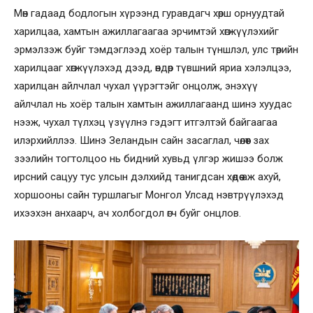
Мөн гадаад бодлогын хүрээнд гуравдагч хөрш орнуудтай
харилцаа, хамтын ажиллагаагаа эрчимтэй хөгжүүлэхийг
эрмэлзэж буйг тэмдэглээд хоёр талын түншлэл, улс төрийн
харилцааг хөгжүүлэхэд дээд, өндөр түвшний яриа хэлэлцээ,
харилцан айлчлал чухал үүрэгтэйг онцолж,
энэхүү
айлчлал нь хоёр талын хамтын ажиллагаанд шинэ хуудас
нээж, чухал түлхэц үзүүлнэ гэдэгт итгэлтэй байгаагаа
илэрхийллээ. Шинэ Зеландын сайн засаглал, чөлөөт зах
зээлийн тогтолцоо нь бидний хувьд үлгэр жишээ болж
ирсний сацуу тус улсын дэлхийд танигдсан хөдөө аж ахуй,
хоршооны сайн туршлагыг Монгол Улсад нэвтрүүлэхэд
ихээхэн анхаарч, ач холбогдол өгч буйг онцлов.