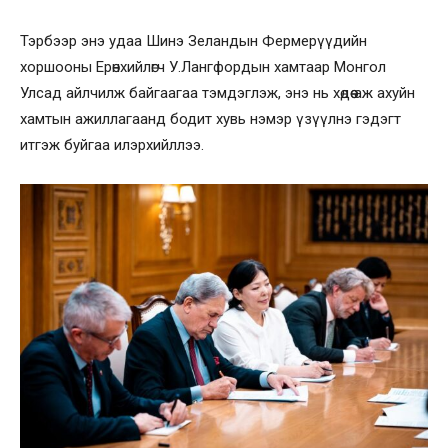
Тэрбээр энэ удаа Шинэ Зеландын Фермерүүдийн
хоршооны Ерөнхийлөгч У.Лангфордын хамтаар Монгол
Улсад айлчилж байгаагаа тэмдэглэж, энэ нь хөдөө аж ахуйн
хамтын ажиллагаанд бодит хувь нэмэр үзүүлнэ гэдэгт
итгэж буйгаа илэрхийллээ.