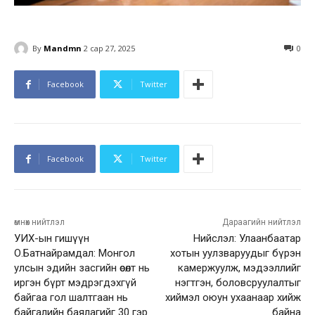
By
Mandmn
2 сар 27, 2025
0
Facebook
Twitter
Facebook
Twitter
өмнөх нийтлэл
Дараагийн нийтлэл
УИХ-ын гишүүн
Нийслэл: Улаанбаатар
О.Батнайрамдал: Монгол
хотын уулзваруудыг бүрэн
улсын эдийн засгийн өсөлт нь
камержуулж, мэдээллийг
иргэн бүрт мэдрэгдэхгүй
нэгтгэн, боловсруулалтыг
байгаа гол шалтгаан нь
хиймэл оюун ухаанаар хийж
байгалийн баялагийг 30 гэр
байна