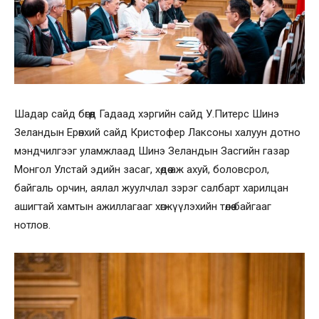
Шадар сайд бөгөөд Гадаад хэргийн сайд У.Питерс Шинэ
Зеландын Ерөнхий сайд Кристофер Лаксоны халуун дотно
мэндчилгээг уламжлаад Шинэ Зеландын Засгийн газар
Монгол Улстай эдийн засаг, хөдөө аж ахуй, боловсрол,
байгаль орчин, аялал жуулчлал зэрэг салбарт харилцан
ашигтай хамтын ажиллагааг хөгжүүлэхийн төлөө байгааг
нотлов.