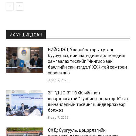
ИХ УНШИГДСАН
НИЙСЛЭЛ: Улаанбаатарын утааг
бууруулах, нийслэлчүүдийн эрүүл мэндийг
хамгаалах төслийг “Чингис хаан
баялгийн сан нэгдэл” ХХК-тай хамтран
хэрэгжүүлнэ
8 сар 7, 2026
ЗГ: “ДЦС-3” ТӨХК-ийн нэн
шаардлагатай “Турбингенератор-5”-ын
шинэчлэлийн төсвийг шийдвэрлэхээр
болжээ
8 сар 7, 2026
СХД: Сургууль, цэцэрлэгийн