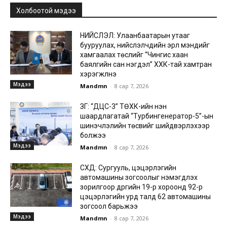
Холбоотой мэдээ
НИЙСЛЭЛ: Улаанбаатарын утааг
бууруулах, нийслэлчүүдийн эрүүл мэндийг
хамгаалах төслийг “Чингис хаан
баялгийн сан нэгдэл” ХХК-тай хамтран
хэрэгжүүлнэ
Мэдээ
Mandmn
-
8 сар 7, 2026
ЗГ: “ДЦС-3” ТӨХК-ийн нэн
шаардлагатай “Турбингенератор-5”-ын
шинэчлэлийн төсвийг шийдвэрлэхээр
болжээ
Мэдээ
Mandmn
-
8 сар 7, 2026
СХД: Сургууль, цэцэрлэгийн
автомашины зогсоолыг нэмэгдүүлэх
зорилгоор дүүргийн 19-р хороонд 92-р
цэцэрлэгийн урд талд 62 автомашины
зогсоол барьжээ
Мэдээ
Mandmn
-
8 сар 7, 2026