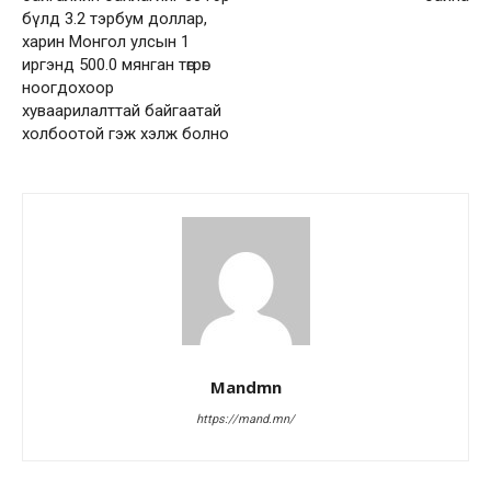
бүлд 3.2 тэрбум доллар,
харин Монгол улсын 1
иргэнд 500.0 мянган төгрөг
ноогдохоор
хуваарилалттай байгаатай
холбоотой гэж хэлж болно
Mandmn
https://mand.mn/