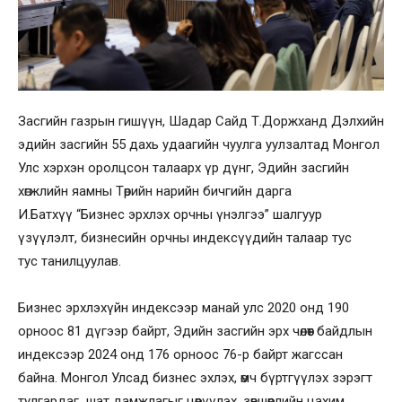
Засгийн газрын гишүүн, Шадар Сайд Т.Доржханд Дэлхийн
эдийн засгийн 55 дахь удаагийн чуулга уулзалтад Монгол
Улс хэрхэн оролцсон талаарх үр дүнг, Эдийн засгийн
хөгжлийн яамны Төрийн нарийн бичгийн дарга
И.Батхүү “Бизнес эрхлэх орчны үнэлгээ” шалгуур
үзүүлэлт, бизнесийн орчны индексүүдийн талаар тус
тус танилцуулав.
Бизнес эрхлэхүйн индексээр манай улс 2020 онд 190
орноос 81 дүгээр байрт, Эдийн засгийн эрх чөлөөт байдлын
индексээр 2024 онд 176 орноос 76-р байрт жагссан
байна. Монгол Улсад бизнес эхлэх, өмч бүртгүүлэх зэрэгт
тулгардаг шат дамжлагыг цөөрүүлэх, зөвшөөрлийн цахим