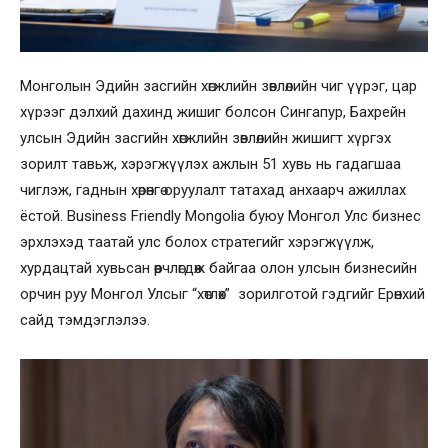
Монголын Эдийн засгийн хөгжлийн зөвлөлийн чиг үүрэг, цар
хүрээг дэлхий дахинд жишиг болсон Сингапур, Бахрейн
улсын Эдийн засгийн хөгжлийн зөвлөлийн жишигт хүргэх
зорилт тавьж, хэрэгжүүлэх ажлын 51 хувь нь гадагшаа
чиглэж, гаднын хөрөнгө оруулалт татахад анхаарч ажиллах
ёстой. Business Friendly Mongolia буюу Монгол Улс бизнес
эрхлэхэд таатай улс болох стратегийг хэрэгжүүлж,
хурдацтай хувьсан өөрчлөгдөж байгаа олон улсын бизнесийн
орчин руу Монгол Улсыг “хөтлөх” зорилготой гэдгийг Ерөнхий
сайд тэмдэглэлээ.