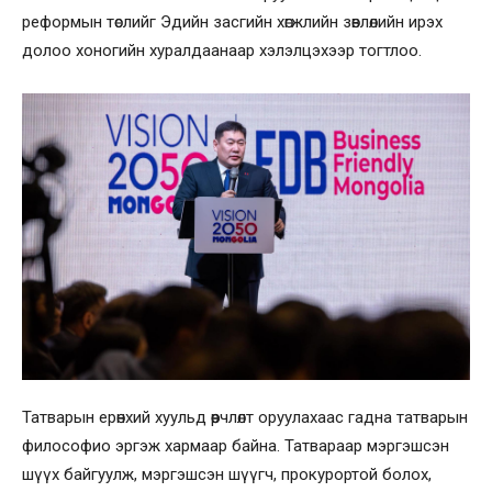
реформын төслийг Эдийн засгийн хөгжлийн зөвлөлийн ирэх
долоо хоногийн хуралдаанаар хэлэлцэхээр тогтлоо.
Татварын ерөнхий хуульд өөрчлөлт оруулахаас гадна татварын
философио эргэж хармаар байна. Татвараар мэргэшсэн
шүүх байгуулж, мэргэшсэн шүүгч, прокурортой болох,