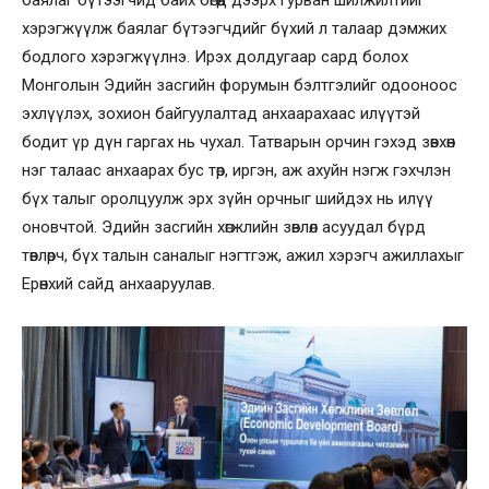
хэрэгжүүлж баялаг бүтээгчдийг бүхий л талаар дэмжих
бодлого хэрэгжүүлнэ. Ирэх долдугаар сард болох
Монголын Эдийн засгийн форумын бэлтгэлийг одооноос
эхлүүлэх, зохион байгуулалтад анхаарахаас илүүтэй
бодит үр дүн гаргах нь чухал. Татварын орчин гэхэд зөвхөн
нэг талаас анхаарах бус төр, иргэн, аж ахуйн нэгж гэхчлэн
бүх талыг оролцуулж эрх зүйн орчныг шийдэх нь илүү
оновчтой. Эдийн засгийн хөгжлийн зөвлөл асуудал бүрд
төвлөрч, бүх талын саналыг нэгтгэж, ажил хэрэгч ажиллахыг
Ерөнхий сайд анхааруулав.