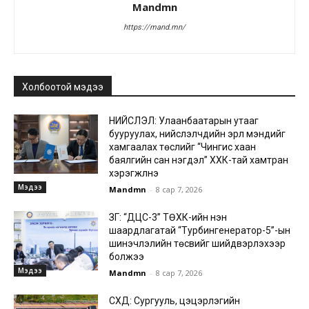
Mandmn
https://mand.mn/
Холбоотой мэдээ
НИЙСЛЭЛ: Улаанбаатарын утааг
бууруулах, нийслэлчүүдийн эрүүл мэндийг
хамгаалах төслийг “Чингис хаан
баялгийн сан нэгдэл” ХХК-тай хамтран
хэрэгжүүлнэ
Мэдээ
Mandmn
-
8 сар 7, 2026
ЗГ: “ДЦС-3” ТӨХК-ийн нэн
шаардлагатай “Турбингенератор-5”-ын
шинэчлэлийн төсвийг шийдвэрлэхээр
болжээ
Мэдээ
Mandmn
-
8 сар 7, 2026
СХД: Сургууль, цэцэрлэгийн