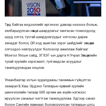
Төрд байгаа мэдээллийг иргэнээс давхар нэхэхээ больж,
хялбаршуулсан нөхцөл шаардлагыг хангасан тохиолдолд
шууд олгох, тусгай шаардлагуудыг олгосны дараа
хянадаг болох, QR код ашиглах зэрэг шийдлийг зөвшөөрөл
олгохдоо нэвтрүүлдэг болохоор ажиллаж байгааг
Монгол Улсын сайд, ЗГХЭГ-ын дарга Н.Учрал Зөвшөөрлийн
тухай хуулийн хэрэгжилт, тулгамдсан асуудлыг
танилцуулахдаа онцлов.
Улаанбаатар хотын худалдааны танхимын гүйцэтгэх
захирал Б.Хаш-Эрдэнэ Татварын ерөнхий хуулийн
шинэчлэлийн талаар 600 орчим аж ахуйн нэгжээс
ирүүлсэн саналыг нэгтгэж танилцууллаа. Эдгээр санал
болон Сангийн яамнаас боловсруулсан татварын цогц