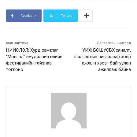
Facebook
Twitter
өмнөх нийтлэл
Дараагийн нийтлэл
НИЙСЛЭЛ: Хурд хамтлаг
УИХ: БСШУСБХ хяналт,
“Монгол” нүүдэлчин өвлийн
шалгалтын чиглэлээр хоёр
фестивалийн тайзнаа
ажлын хэсэг байгуулан
тоглоно
ажиллаж байна