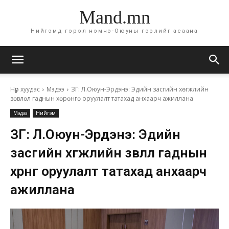
Mand.mn
Нийгэмд гэрэл нэмнэ-Оюуны гэрлийг асаана
Нүүр хуудас
Мэдээ
ЗГ: Л.Оюун-Эрдэнэ: Эдийн засгийн хөгжлийн
зөвлөл гаднын хөрөнгө оруулалт татахад анхаарч ажиллана
Мэдээ
Нийгэм
ЗГ: Л.Оюун-Эрдэнэ: Эдийн
засгийн хөгжлийн зөвлөл гаднын
хөрөнгө оруулалт татахад анхаарч
ажиллана