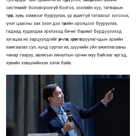
системийг боловсронгуй болгох, зээлийн хүү, татварын
төрөл, хувь хэмжээг бууруулах, үр ашиггүй татаасыг зогсоох,
үнэт цаасны зах зээл дэх төрийн оролцоог бууруулах,
гадаад худалдаа эрхлэхэд бичиг баримт бүрдүүлэхэд
хугацаа их зарцуулдгийг өөрчлөх, хөрөнгө оруулагчдын эрхийн
хамгаалал сул, хүнд суртал их, шүүхийн үйл ажиллагааны
чанар тааруу, авлигын хяналтын орчин муу байгааг иргэд,
хувийн хэвшлийнхэн хэлж байв.