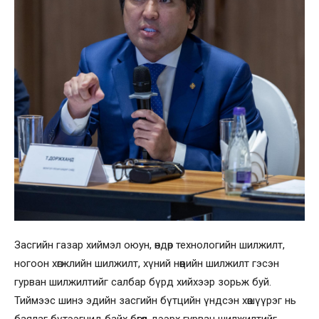
Засгийн газар хиймэл оюун, өндөр технологийн шилжилт,
ногоон хөгжлийн шилжилт, хүний нөөцийн шилжилт гэсэн
гурван шилжилтийг салбар бүрд хийхээр зорьж буй.
Тиймээс шинэ эдийн засгийн бүтцийн үндсэн хөшүүрэг нь
баялаг бүтээгчид байх бөгөөд дээрх гурван шилжилтийг