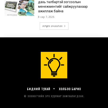
БИДНИЙ ТУХАЙ
ХОЛБОО БАРИХ
© ЗОХИОГЧИЙН ЭРХ ХУУЛИАР ХАМГААЛАГДСАН.