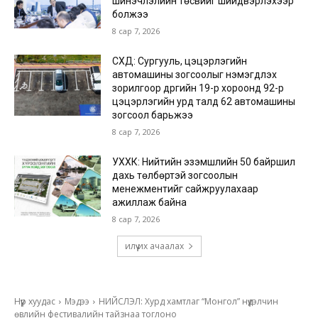
шинэчлэлийн төсвийг шийдвэрлэхээр
болжээ
8 сар 7, 2026
СХД: Сургууль, цэцэрлэгийн
автомашины зогсоолыг нэмэгдүүлэх
зорилгоор дүүргийн 19-р хороонд 92-р
цэцэрлэгийн урд талд 62 автомашины
зогсоол барьжээ
8 сар 7, 2026
УХХК: Нийтийн эзэмшлийн 50 байршил
дахь төлбөртэй зогсоолын
менежментийг сайжруулахаар
ажиллаж байна
8 сар 7, 2026
илүү их ачаалах