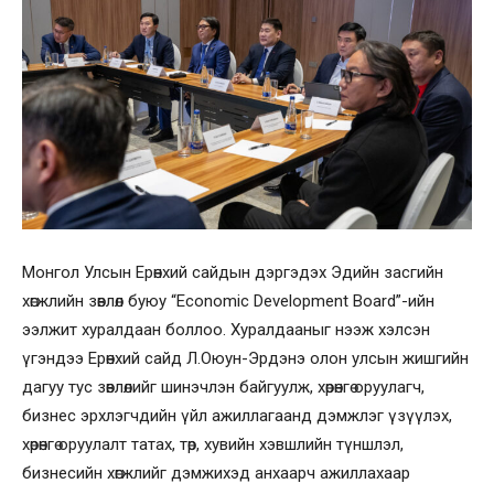
Монгол Улсын Ерөнхий сайдын дэргэдэх Эдийн засгийн
хөгжлийн зөвлөл буюу “Economic Development Board”-ийн
ээлжит хуралдаан боллоо. Хуралдааныг нээж хэлсэн
үгэндээ Ерөнхий сайд Л.Оюун-Эрдэнэ олон улсын жишгийн
дагуу тус зөвлөлийг шинэчлэн байгуулж, хөрөнгө оруулагч,
бизнес эрхлэгчдийн үйл ажиллагаанд дэмжлэг үзүүлэх,
хөрөнгө оруулалт татах, төр, хувийн хэвшлийн түншлэл,
бизнесийн хөгжлийг дэмжихэд анхаарч ажиллахаар