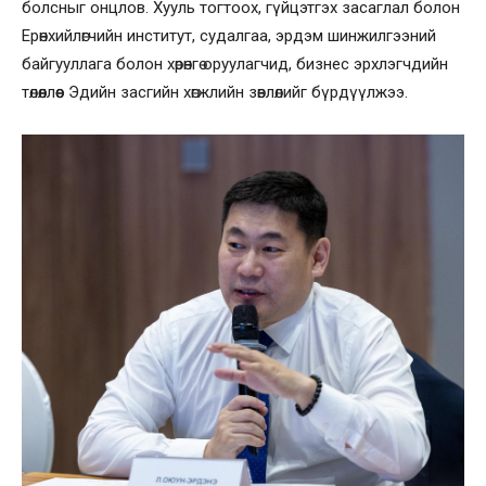
болсныг онцлов. Хууль тогтоох, гүйцэтгэх засаглал болон
Ерөнхийлөгчийн институт, судалгаа, эрдэм шинжилгээний
байгууллага болон хөрөнгө оруулагчид, бизнес эрхлэгчдийн
төлөөллөөс Эдийн засгийн хөгжлийн зөвлөлийг бүрдүүлжээ.