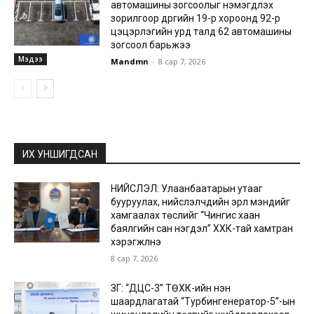
автомашины зогсоолыг нэмэгдүүлэх
зорилгоор дүүргийн 19-р хороонд 92-р
цэцэрлэгийн урд талд 62 автомашины
зогсоол барьжээ
Мэдээ
Mandmn
-
8 сар 7, 2026
ИХ УНШИГДСАН
НИЙСЛЭЛ: Улаанбаатарын утааг
бууруулах, нийслэлчүүдийн эрүүл мэндийг
хамгаалах төслийг “Чингис хаан
баялгийн сан нэгдэл” ХХК-тай хамтран
хэрэгжүүлнэ
8 сар 7, 2026
ЗГ: “ДЦС-3” ТӨХК-ийн нэн
шаардлагатай “Турбингенератор-5”-ын