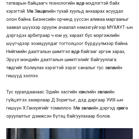
татварын байцаагч технологийн өндөр мэдлэгтэй байх
хэрэгтэй. Мөн Зөвшөөрлийн тухай хуульд анхаарах асуудал
олон байна. Бизнесийн орчинд үүссэн аливаа маргааныг
заавал шүүхээр оруулж ачаалал нэмэхгүйгээр МҮХАҮТ-ын
дэргэдэх арбитраар ч юм уу, хараат бус мэргэжлийн
шүүгчдээр зохицуулдаг тогтолцоог бүрдүүлмээр байна.
Нийгмийн даатгалын шимтгэл өндөр байгааг эргэж харах,
Эрүүл мэндийн даатгалын шимтгэлийг байгууллага
төлдгийг болиулах хэрэгтэй зэрэг саналыг тус зөвлөлийн
гишүүд хэллээ.
Тус хуралдаанаас Эдийн засгийн хөгжлийн зөвлөлийн
гүйцэтгэх захирлаар Д.Зоригтыг, дэд даргаар УИХ-ын
гишүүн Х.Ганхуягийг томиллоо. Мөн зөвлөлийн дэргэд хөрөнгө
оруулалтыг дэмжсэн бүтэц байгуулахаар болов.