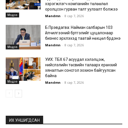
хэрэгжүүлэгч компанийн төлөөлөл
оролцсон гурван талт уулзалт болжээ
Мэдээ
Mandmn
-
8 сар 7, 2026
Б.Пүрэвдагва: Найман салбарын 103
үйлчилгээний бүртгэлийг цуцалснаар
бизнес эрхлэхэд таатай нөхцөл бүрдэнэ
Mandmn
-
8 сар 7, 2026
Мэдээ
УИХ: ТБХ 67 асуудал хэлэлцэж,
нийслэлийн төсвийн талаарх ерөнхий
хяналтын сонсгол зохион байгуулсан
байна
Мэдээ
Mandmn
-
8 сар 7, 2026
ИХ УНШИГДСАН