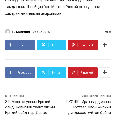
тэмдэглэж, Швейцар Улс Монгол Улстай өргөн хүрээнд
хамтран ажиллахаа илэрхийлэв.
By
Mandmn
1 сар 22, 2026
0
Facebook
Twitter
Pinterest
Facebook
Twitter
Pinterest
өмнөх нийтлэл
Дараагийн нийтлэл
ЗГ: Монгол улсын Ерөнхий
ЦУОШГ: Ирэх сард ихэнх
сайд, Бельгийн хаант улсын
нутгаар олон жилийн
Ерөнхий сайд нар Давост
дунджаас хүйтэн байна