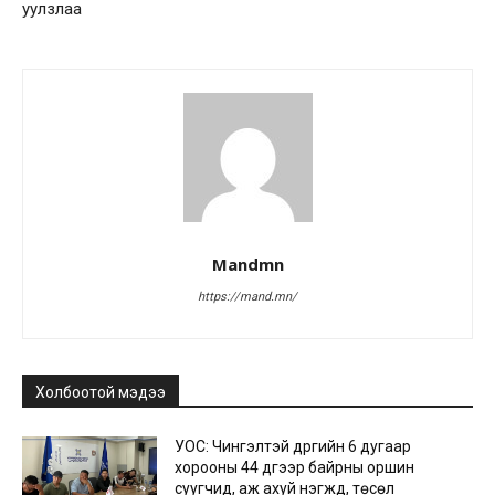
уулзлаа
Mandmn
https://mand.mn/
Холбоотой мэдээ
УОС: Чингэлтэй дүүргийн 6 дугаар
хорооны 44 дүгээр байрны оршин
суугчид, аж ахуй нэгжүүд, төсөл