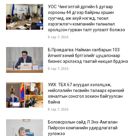
УОС: Чингэлтэй дүүргийн 6 дугаар
хорооны 44 дүгээр байрны оршин
суугчид, аж ахуй нэгжүүд, төсөл
хэрэгжүүлэгч компанийн төлөөлөл
оролцсон гурван талт уулзалт болжээ
8 сар 7, 2026
Б.Пүрэвдагва: Найман салбарын 103
үйлчилгээний бүртгэлийг цуцалснаар
бизнес эрхлэхэд таатай нөхцөл бүрдэнэ
8 сар 7, 2026
УИХ: ТБХ 67 асуудал хэлэлцэж,
нийслэлийн төсвийн талаарх ерөнхий
хяналтын сонсгол зохион байгуулсан
байна
8 сар 7, 2026
Боловсролын сайд Л.Энх-Амгалан
Пийрсон компанийн удирдлагатай
уулзжээ