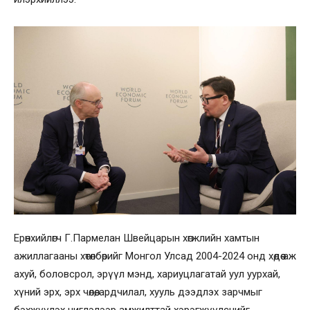
​Ерөнхийлөгч Г.Пармелан Швейцарын хөгжлийн хамтын
ажиллагааны хөтөлбөрийг Монгол Улсад 2004-2024 онд хөдөө аж
ахуй, боловсрол, эрүүл мэнд, хариуцлагатай уул уурхай,
хүний эрх, эрх чөлөө, ардчилал, хууль дээдлэх зарчмыг
бэхжүүлэх чиглэлээр амжилттай хэрэгжүүлснийг