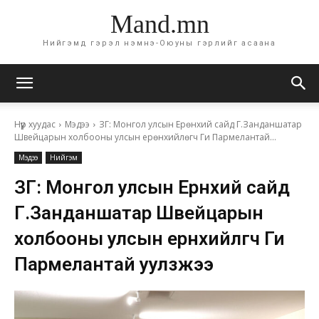
Mand.mn
Нийгэмд гэрэл нэмнэ-Оюуны гэрлийг асаана
Нүүр хуудас
Мэдээ
ЗГ: Монгол улсын Ерөнхий сайд Г.Занданшатар
Швейцарын холбооны улсын ерөнхийлөгч Ги Пармелантай...
Мэдээ
Нийгэм
ЗГ: Монгол улсын Ерөнхий сайд
Г.Занданшатар Швейцарын
холбооны улсын ерөнхийлөгч Ги
Пармелантай уулзжээ