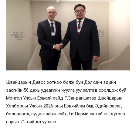
Швейцарын Давос хотноо болж буй Дэлхийн эдийн
засгийн 56 дахь удаагийн чуулга уулзалтад оролцож буй
Монгол Улсын Ерөнхий сайд Г.Занданшатар Швейцарын
Холбооны Улсын 2026 оны Ерөнхийлөгч бөгөөд Эдийн засаг,
боловсрол, судалгааны сайд Ги Пармелантай нэгдүгээр
сарын 21-ний өдөр уулзав.