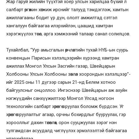
Жар гаруй жилийн түүхтэй хоёр улсын харилцаа бүхий л
салбарт өргөжин хөгжиж ирснийг талууд тэмдэглэж, хамтын
ажиллагааны бодит үр дүн, ололт амжилтад сэтгэл
хангалуун байгаагаа илэрхийлэн, цаашид хамтран
хэрэгжүүлэх төсөл, арга хэмжээний талаар санал солилцов.
Тухайлбал, “Уур амьсгалын өөрчлөлтийн тухай НҮБ-ын суурь
конвенцын Парисын хэлэлцээрийн хүрээнд хамтран
ажиллах Монгол Улсын Засгийн газар, Швейцарын
Холбооны Улсын Холбооны зөвлөл хоорондын хэлэлцээр”-
ийг 2025 оны 11 дүгээр сарын 21-нд Белем хотноо
байгуулсныг онцоллоо. Ингэснээр Швейцарын аж ахуйн
нэгжүүдийн санхүүжилтээр Монгол Улсад ногоон
технологийн салбарт хөрөнгө оруулах боломж бүрдсэн. Уг
хөрөнгө оруулалтыг агаар, орчны бохирдлыг бууруулах, гэр
хорооллыг дахин төлөвлөх, орон сууцжуулах зэрэг нэн
тулгамдсан асуудалд чиглүүлэх эрмэлзэлтэй байгаагаа
илэрхийллээ.