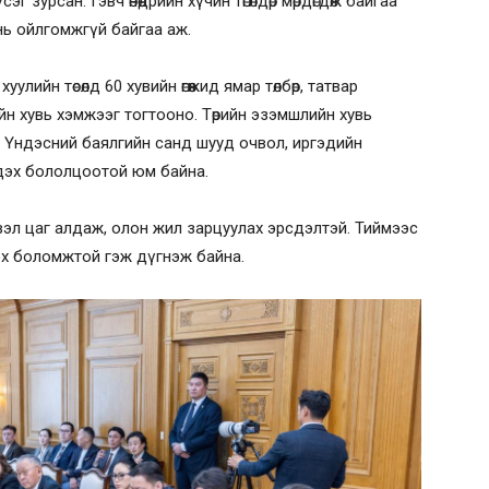
г зурсан. Гэвч өнөөдрийн хүчин төгөлдөр мөрдөгдөж байгаа
 нь ойлгомжгүй байгаа аж.
лийн төсөлд 60 хувийн өгөөжид ямар төлбөр, татвар
ийн хувь хэмжээг тогтооно. Төрийн эзэмшлийн хувь
ь Үндэсний баялгийн санд шууд очвол, иргэдийн
гдэх бололцоотой юм байна.
эл цаг алдаж, олон жил зарцуулах эрсдэлтэй. Тиймээс
эх боломжтой гэж дүгнэж байна.