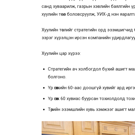
санд хуваарилж, газрын хэвлийн баялгийн үр
хуулийн төсөл боловсруулж, УИХ-д нэн яаралт
Хуулийн төслийг стратегийн орд эзэмшигчид
зэрэг хүрэлцэн ирсэн компанийн удирдлагу
Хуулийн цар хүрээ:
Стратегийн ач холбогдол бүхий ашигт мал
болгоно.
Үр өгөөжийн 60-аас доошгүй хувийг ард ирг
Үр өгөөж 60 хувиас буурсан тохиолдолд тохиру
Төрийн эзэмшлийн хувь хэмжээг ашигт малт