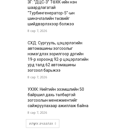
ЗГ: “ДЦС-3” ТӨХК-ийн нэн
шаардлагатай
“Турбингенератор-5”-ын
шинэчлэлийн төсвийг
шийдвэрлэхээр болжээ
8 сар 7, 2026
СХД: Сургууль, цэцэрлэгийн
автомашины зогсоолыг
нэмэгдүүлэх зорилгоор дүүргийн
19-р хороонд 92-р цэцэрлэгийн
урд талд 62 автомашины
зогсоол барьжээ
8 сар 7, 2026
УХХК: Нийтийн эзэмшлийн 50
байршил дахь төлбөртэй
зогсоолын менежментийг
сайжруулахаар ажиллаж байна
8 сар 7, 2026
илүү их ачаалах