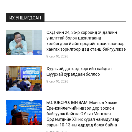
ИХ УНШИГДСАН
СХД-ийн 24, 35-р хороонд хүчдэлийн
уналттай болон цахилгаанд
холбогдоогүй айл өрхүүдийг цахилгаанаар
хангах зорилгоор дэд станц байгуулжээ
8 сар 10, 2026
Хууль зүй, дотоод хэргийн сайдын
шуурхай хуралдаан боллоо
8 сар 10, 2026
БОЛОВСРОЛЫН ЯАМ: Монгол Улсын
Ерөнхийлөгчийн ивээл дор зохион
байгуулж байгаа ОУ-ын Монголч
Эрдэмтдийн XIII их хурал наймдугаар
сарын 10-13-ны өдрүүдэд болж байна
8 сар 10, 2026