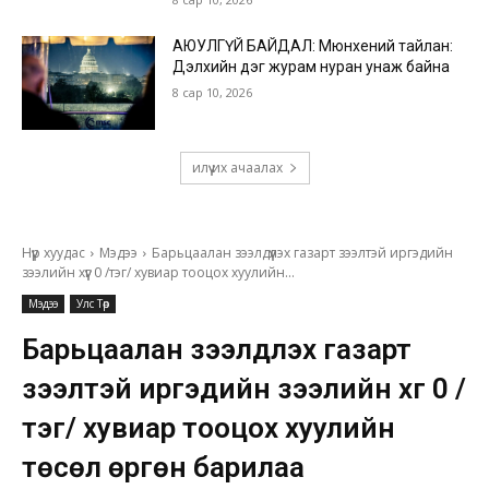
АЮУЛГҮЙ БАЙДАЛ: Мюнхений тайлан:
Дэлхийн дэг журам нуран унаж байна
8 сар 10, 2026
илүү их ачаалах