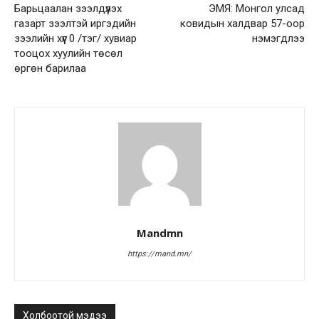
Барьцаалан зээлдүүлэх
ЭМЯ: Монгол улсад
газарт зээлтэй иргэдийн
ковидын халдвар 57-оор
зээлийн хүүг 0 /тэг/ хувиар
нэмэгдлээ
тооцох хуулийн төсөл
өргөн барилаа
Mandmn
https://mand.mn/
Холбоотой мэдээ