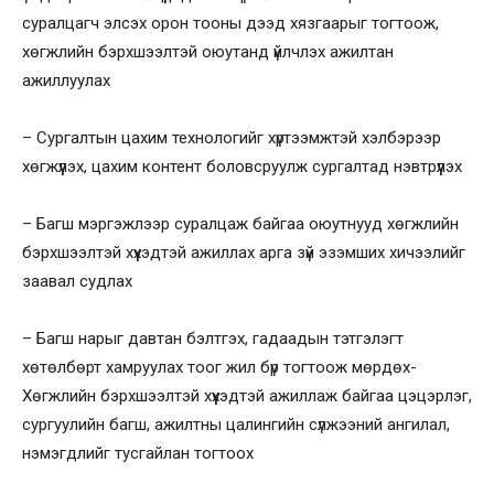
суралцагч элсэх орон тооны дээд хязгаарыг тогтоож,
хөгжлийн бэрхшээлтэй оюутанд үйлчлэх ажилтан
ажиллуулах
– Сургалтын цахим технологийг хүртээмжтэй хэлбэрээр
хөгжүүлэх, цахим контент боловсруулж сургалтад нэвтрүүлэх
– Багш мэргэжлээр суралцаж байгаа оюутнууд хөгжлийн
бэрхшээлтэй хүүхэдтэй ажиллах арга зүй эзэмших хичээлийг
заавал судлах
– Багш нарыг давтан бэлтгэх, гадаадын тэтгэлэгт
хөтөлбөрт хамруулах тоог жил бүр тогтоож мөрдөх-
Хөгжлийн бэрхшээлтэй хүүхэдтэй ажиллаж байгаа цэцэрлэг,
сургуулийн багш, ажилтны цалингийн сүлжээний ангилал,
нэмэгдлийг тусгайлан тогтоох