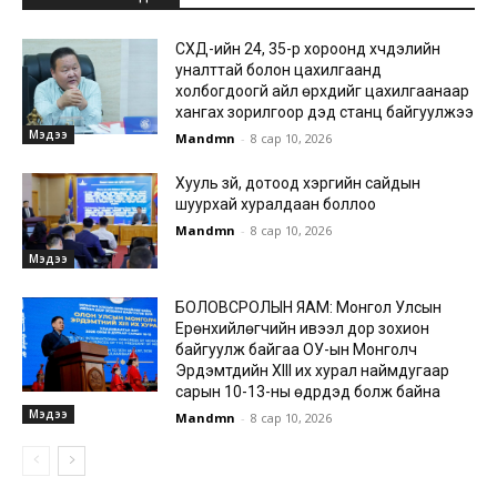
СХД-ийн 24, 35-р хороонд хүчдэлийн
уналттай болон цахилгаанд
холбогдоогүй айл өрхүүдийг цахилгаанаар
хангах зорилгоор дэд станц байгуулжээ
Мэдээ
Mandmn
-
8 сар 10, 2026
Хууль зүй, дотоод хэргийн сайдын
шуурхай хуралдаан боллоо
Mandmn
-
8 сар 10, 2026
Мэдээ
БОЛОВСРОЛЫН ЯАМ: Монгол Улсын
Ерөнхийлөгчийн ивээл дор зохион
байгуулж байгаа ОУ-ын Монголч
Эрдэмтдийн XIII их хурал наймдугаар
сарын 10-13-ны өдрүүдэд болж байна
Мэдээ
Mandmn
-
8 сар 10, 2026