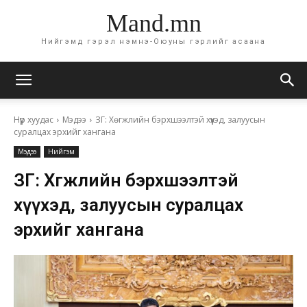
Mand.mn
Нийгэмд гэрэл нэмнэ-Оюуны гэрлийг асаана
Нүүр хуудас
Мэдээ
ЗГ: Хөгжлийн бэрхшээлтэй хүүхэд, залуусын
суралцах эрхийг хангана
Мэдээ
Нийгэм
ЗГ: Хөгжлийн бэрхшээлтэй
хүүхэд, залуусын суралцах
эрхийг хангана