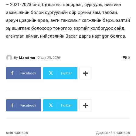
– 2021-2023 онд бүх шатны цэцэрлэг, сургууль, нийтийн
эзэмшлийн болон сургуулийн ойр орчны зам, талбай,
ариун цэврийн өрөө, анги танхимыг хөгжлийн бэрхшээлтэй
хүн ашиглаж болохоор тоноглох зэргийг холбогдох сайд,
агентлаг, аймаг, нийслэлийн Засаг дарга нарт үүрэг болгов.
By
Mandmn
12 сар 23, 2020
0
Facebook
Twitter
Facebook
Twitter
өмнөх нийтлэл
Дараагийн нийтлэл