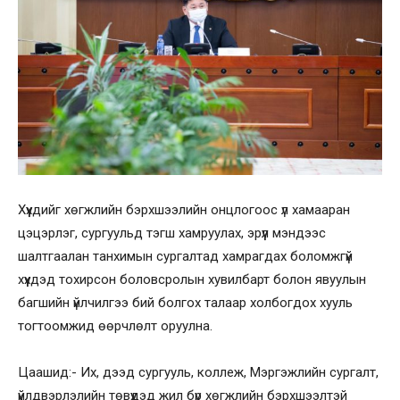
Хүүхдийг хөгжлийн бэрхшээлийн онцлогоос үл хамааран
цэцэрлэг, сургуульд тэгш хамруулах, эрүүл мэндээс
шалтгаалан танхимын сургалтад хамрагдах боломжгүй
хүүхдэд тохирсон боловсролын хувилбарт болон явуулын
багшийн үйлчилгээ бий болгох талаар холбогдох хууль
тогтоомжид өөрчлөлт оруулна.
Цаашид:- Их, дээд сургууль, коллеж, Мэргэжлийн сургалт,
үйлдвэрлэлийн төвүүдэд жил бүр хөгжлийн бэрхшээлтэй