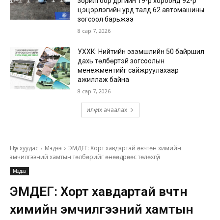
зорилгоор дүүргийн 19-р хороонд 92-р
цэцэрлэгийн урд талд 62 автомашины
зогсоол барьжээ
8 сар 7, 2026
УХХК: Нийтийн эзэмшлийн 50 байршил
дахь төлбөртэй зогсоолын
менежментийг сайжруулахаар
ажиллаж байна
8 сар 7, 2026
илүү их ачаалах