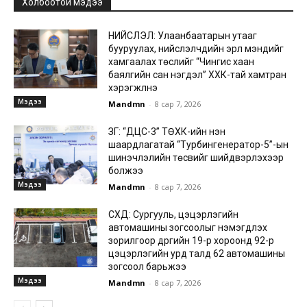
Холбоотой мэдээ
НИЙСЛЭЛ: Улаанбаатарын утааг
бууруулах, нийслэлчүүдийн эрүүл мэндийг
хамгаалах төслийг “Чингис хаан
баялгийн сан нэгдэл” ХХК-тай хамтран
хэрэгжүүлнэ
Мэдээ
Mandmn
-
8 сар 7, 2026
ЗГ: “ДЦС-3” ТӨХК-ийн нэн
шаардлагатай “Турбингенератор-5”-ын
шинэчлэлийн төсвийг шийдвэрлэхээр
болжээ
Мэдээ
Mandmn
-
8 сар 7, 2026
СХД: Сургууль, цэцэрлэгийн
автомашины зогсоолыг нэмэгдүүлэх
зорилгоор дүүргийн 19-р хороонд 92-р
цэцэрлэгийн урд талд 62 автомашины
зогсоол барьжээ
Мэдээ
Mandmn
-
8 сар 7, 2026