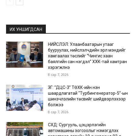
ИХ УНШИГДСАН
НИЙСЛЭЛ: Улаанбаатарын утааг
бууруулах, нийслэлчүүдийн эрүүл мэндийг
хамгаалах төслийг “Чингис хаан
баялгийн сан нэгдэл” ХХК-тай хамтран
хэрэгжүүлнэ
8 сар 7, 2026
ЗГ: “ДЦС-3” ТӨХК-ийн нэн
шаардлагатай “Турбингенератор-5”-ын
шинэчлэлийн төсвийг шийдвэрлэхээр
болжээ
8 сар 7, 2026
СХД: Сургууль, цэцэрлэгийн
автомашины зогсоолыг нэмэгдүүлэх