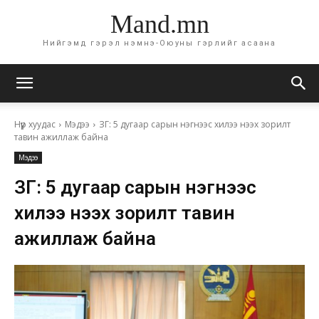
Mand.mn
Нийгэмд гэрэл нэмнэ-Оюуны гэрлийг асаана
Нүүр хуудас
Мэдээ
ЗГ: 5 дугаар сарын нэгнээс хилээ нээх зорилт
тавин ажиллаж байна
Мэдээ
ЗГ: 5 дугаар сарын нэгнээс
хилээ нээх зорилт тавин
ажиллаж байна