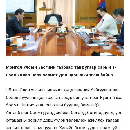
Монгол Улсын Засгийн газраас тавдугаар сарын 1-
нээс хилээ нээх зорилт дэвшүүлэн ажиллаж байна.
НҮБ-ын Олон улсын шилжилт хөдөлгөөний байгууллагаас
боловсруулсан цар тахлын эрсдлийн үнэлгээг Буянт-Ухаа
боомт, Чингис хаан онгоцны буудал, Замын-Үүд,
Алтанбулаг боомтуудад хийсэн бөгөөд богино, дунд, урт
хугацааны зорилт дэвшүүлэн төлөвлөж ажиллах талаар
ажлын хэсэг танилцуулав. Хилийн боомтуудыг нээж, үйл