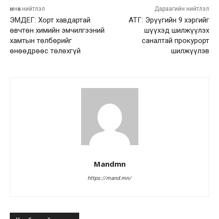
өмнөх нийтлэл
Дараагийн нийтлэл
ЭМДЕГ: Хорт хавдартай
АТГ: Эрүүгийн 9 хэргийг
өвчтөн химийн эмчилгээний
шүүхэд шилжүүлэх
хамтын төлбөрийг
саналтай прокурорт
өнөөдрөөс төлөхгүй
шилжүүлэв
Mandmn
https://mand.mn/