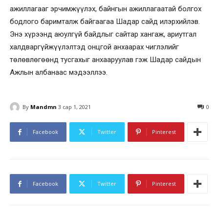
ажиллагааг эрчимжүүлэх, байнгын ажиллагаатай болгох
бодлого баримталж байгаагаа Шадар сайд илэрхийлэв.
Энэ хүрээнд аюулгүй байдлыг сайтар хангаж, ариутгал
халдваргүйжүүлэлтэд онцгой анхаарах чиглэлийг
төлөвлөгөөнд тусгахыг анхааруулав гэж Шадар сайдын
Ажлын албанаас мэдээллээ.
By
Mandmn
3 сар 1, 2021
0
Facebook
Twitter
Pinterest
Facebook
Twitter
Pinterest