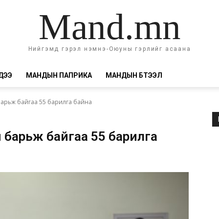
Mand.mn
Нийгэмд гэрэл нэмнэ-Оюуны гэрлийг асаана
ДЭЭ
МАНДЫН ПАПРИКА
МАНДЫН БҮТЭЭЛ
барьж байгаа 55 барилга байна
он барьж байгаа 55 барилга