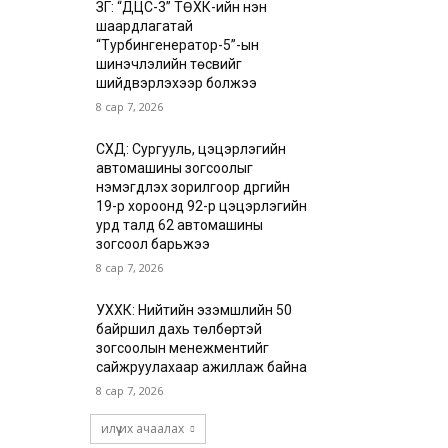
ЗГ: “ДЦС-3” ТӨХК-ийн нэн
шаардлагатай
“Турбингенератор-5”-ын
шинэчлэлийн төсвийг
шийдвэрлэхээр болжээ
8 сар 7, 2026
СХД: Сургууль, цэцэрлэгийн
автомашины зогсоолыг
нэмэгдүүлэх зорилгоор дүүргийн
19-р хороонд 92-р цэцэрлэгийн
урд талд 62 автомашины
зогсоол барьжээ
8 сар 7, 2026
УХХК: Нийтийн эзэмшлийн 50
байршил дахь төлбөртэй
зогсоолын менежментийг
сайжруулахаар ажиллаж байна
8 сар 7, 2026
илүү их ачаалах