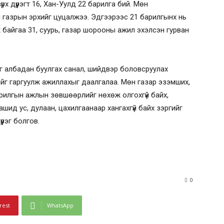
үрх дүүрэгт 16, Хан-Уулд 22 барилга бий. Мөн
н газрын эрхийг цуцалжээ. Эдгээрээс 21 барилгынх нь
 байгаа 31, суурь, газар шорооны ажил эхэлсэн гурван
г албадан буулгах санал, шийдвэр боловсруулах
йг гаргуулж ажиллахыг даалгалаа. Мөн газар эзэмших,
барилгын ажлын зөвшөөрлийг нөхөж олгохгүй байх,
ашид ус, дулаан, цахилгаанаар хангахгүй байх зэргийг
рэг болгов.
0
rest
WhatsApp