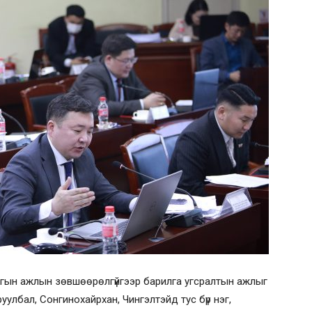
лгын ажлын зөвшөөрөлгүйгээр барилга угсралтын ажлыг
руулбал, Сонгинохайрхан, Чингэлтэйд тус бүр нэг,