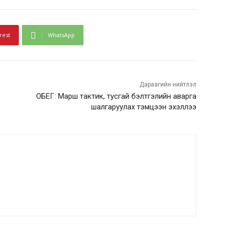
rest
WhatsApp
Дараагийн нийтлэл
ОБЕГ: Марш тактик, тусгай бэлтгэлийн аварга
шалгаруулах тэмцээн эхэллээ