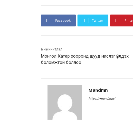
Facebook
Twitter
Pinte
өмнөх нийтлэл
Монгол Катар хооронд шууд нислэг үйлдэх
боломжтой боллоо
Mandmn
https://mand.mn/