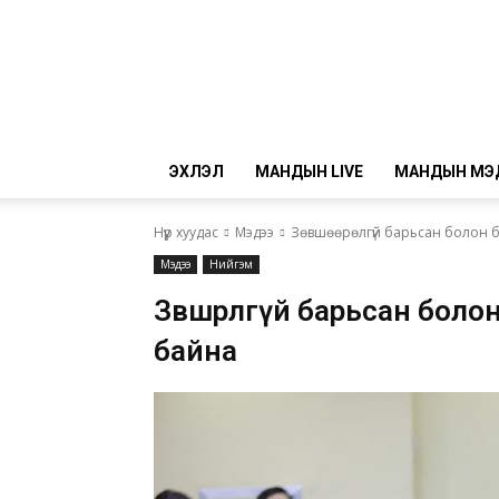
ЭХЛЭЛ
МАНДЫН LIVE
МАНДЫН МЭ
Нүүр хуудас
Мэдээ
Зөвшөөрөлгүй барьсан болон 
Мэдээ
Нийгэм
Зөвшөөрөлгүй барьсан бол
байна