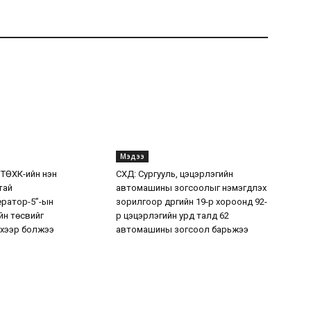
Мэдээ
 ТӨХК-ийн нэн
СХД: Сургууль, цэцэрлэгийн
тай
автомашины зогсоолыг нэмэгдүүлэх
ератор-5”-ын
зорилгоор дүүргийн 19-р хороонд 92-
н төсвийг
р цэцэрлэгийн урд талд 62
хээр болжээ
автомашины зогсоол барьжээ