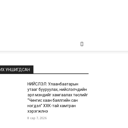
ИХ УНШИГДСАН
НИЙСЛЭЛ: Улаанбаатарын
утааг бууруулах, нийслэлчүүдийн
эрүүл мэндийг хамгаалах төслийг
“Чингис хаан баялгийн сан
нэгдэл” ХХК-тай хамтран
хэрэгжүүлнэ
8 сар 7, 2026