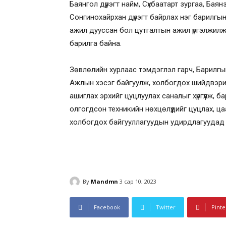
Баянгол дүүрэгт найм, Сүхбаатарт зургаа, Баянз
Сонгинохайрхан дүүрэгт байрлах нэг барилгы
ажил дууссан бол цутгалтын ажил үргэлжилж
барилга байна.
Зөвлөлийн хурлаас тэмдэглэл гарч, Барилгы
Ажлын хэсэг байгуулж, холбогдох шийдвэри
ашиглах эрхийг цуцлуулах саналыг хүргүүлж, 
олгогдсон техникийн нөхцөлүүдийг цуцлах, ца
холбогдох байгууллагуудын удирдлагуудад үү
By
Mandmn
3 сар 10, 2023
Facebook
Twitter
Pinte