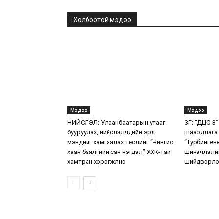
Холбоотой мэдээ
Мэдээ
Мэдээ
НИЙСЛЭЛ: Улаанбаатарын утааг
ЗГ: “ДЦС-3”
бууруулах, нийслэлчүүдийн эрүүл
шаардлага
мэндийг хамгаалах төслийг “Чингис
“Турбинген
хаан баялгийн сан нэгдэл” ХХК-тай
шинэчлэлий
хамтран хэрэгжүүлнэ
шийдвэрлэ