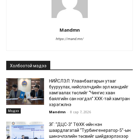
Mandmn
https://mand.mn/
Холбоотой мэдээ
НИЙСЛЭЛ: Улаанбаатарын утааг
бууруулах, нийслэлчүүдийн эрүүл мэндийг
хамгаалах төслийг “Чингис хаан
баялгийн сан нэгдэл” ХХК-тай хамтран
хэрэгжүүлнэ
Мэдээ
Mandmn
-
8 сар 7, 2026
ЗГ: “ДЦС-3” ТӨХК-ийн нэн
шаардлагатай “Турбингенератор-5”-ын
шинэчлэлийн төсвийг шийдвэрлэхээр