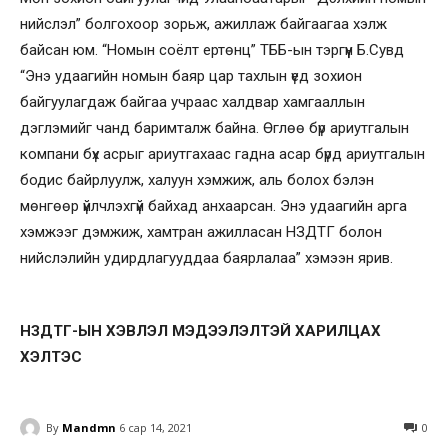
нийслэл” болгохоор зорьж, ажиллаж байгаагаа хэлж
байсан юм. “Номын соёлт ертөнц” ТББ-ын тэргүүн Б.Сувд
“Энэ удаагийн номын баяр цар тахлын үед зохион
байгуулагдаж байгаа учраас халдвар хамгааллын
дэглэмийг чанд баримталж байна. Өглөө бүр ариутгалын
компани бүх асрыг ариутгахаас гадна асар бүрд ариутгалын
бодис байрлуулж, халуун хэмжиж, аль болох бэлэн
мөнгөөр үйлчлэхгүй байхад анхаарсан. Энэ удаагийн арга
хэмжээг дэмжиж, хамтран ажилласан НЗДТГ болон
нийслэлийн удирдлагууддаа баярлалаа” хэмээн ярив.
НЗДТГ-ЫН ХЭВЛЭЛ МЭДЭЭЛЭЛТЭЙ ХАРИЛЦАХ
ХЭЛТЭС
By
Mandmn
6 сар 14, 2021
0