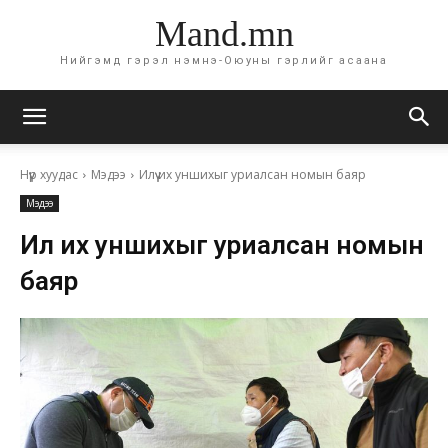
Mand.mn
Нийгэмд гэрэл нэмнэ-Оюуны гэрлийг асаана
Нүүр хуудас
Мэдээ
Илүү их уншихыг уриалсан номын баяр
Мэдээ
Илүү их уншихыг уриалсан номын
баяр