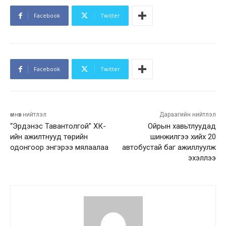
Facebook
Twitter
Facebook
Twitter
өмнөх нийтлэл
Дараагийн нийтлэл
“Эрдэнэс Тавантолгой” ХК-
Ойрын хавьтлуудад
ийн ажилтнууд төрийн
шинжилгээ хийх 20
одонгоор энгэрээ мялаалаа
автобустай баг ажиллуулж
эхэллээ