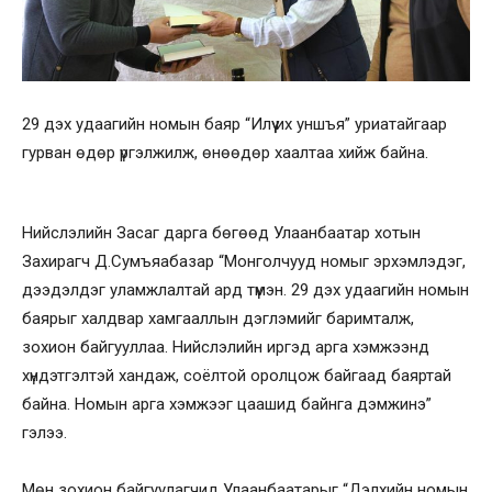
29 дэх удаагийн номын баяр “Илүү их уншъя” уриатайгаар
гурван өдөр үргэлжилж, өнөөдөр хаалтаа хийж байна.
Нийслэлийн Засаг дарга бөгөөд Улаанбаатар хотын
Захирагч Д.Сумъяабазар “Монголчууд номыг эрхэмлэдэг,
дээдэлдэг уламжлалтай ард түмэн. 29 дэх удаагийн номын
баярыг халдвар хамгааллын дэглэмийг баримталж,
зохион байгууллаа. Нийслэлийн иргэд арга хэмжээнд
хүндэтгэлтэй хандаж, соёлтой оролцож байгаад баяртай
байна. Номын арга хэмжээг цаашид байнга дэмжинэ”
гэлээ.
Мөн зохион байгуулагчид Улаанбаатарыг “Дэлхийн номын