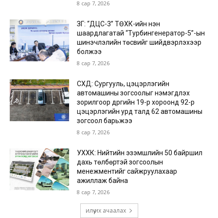
8 сар 7, 2026
ЗГ: “ДЦС-3” ТӨХК-ийн нэн
шаардлагатай “Турбингенератор-5”-ын
шинэчлэлийн төсвийг шийдвэрлэхээр
болжээ
8 сар 7, 2026
СХД: Сургууль, цэцэрлэгийн
автомашины зогсоолыг нэмэгдүүлэх
зорилгоор дүүргийн 19-р хороонд 92-р
цэцэрлэгийн урд талд 62 автомашины
зогсоол барьжээ
8 сар 7, 2026
УХХК: Нийтийн эзэмшлийн 50 байршил
дахь төлбөртэй зогсоолын
менежментийг сайжруулахаар
ажиллаж байна
8 сар 7, 2026
илүү их ачаалах