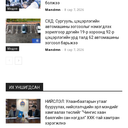
болжээ
Мэдээ
Mandmn
-
8 сар 7, 2026
СХД: Сургууль, цэцэрлэгийн
автомашины зогсоолыг нэмэгдүүлэх
зорилгоор дүүргийн 19-р хороонд 92-р
цэцэрлэгийн урд талд 62 автомашины
зогсоол барьжээ
Мэдээ
Mandmn
-
8 сар 7, 2026
ИХ УНШИГДСАН
НИЙСЛЭЛ: Улаанбаатарын утааг
бууруулах, нийслэлчүүдийн эрүүл мэндийг
хамгаалах төслийг “Чингис хаан
баялгийн сан нэгдэл” ХХК-тай хамтран
хэрэгжүүлнэ