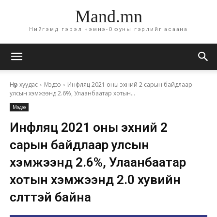
Mand.mn
Нийгэмд гэрэл нэмнэ-Оюуны гэрлийг асаана
Нүүр хуудас
Мэдээ
Инфляц 2021 оны эхний 2 сарын байдлаар
улсын хэмжээнд 2.6%, Улаанбаатар хотын...
Мэдээ
Инфляц 2021 оны эхний 2
сарын байдлаар улсын
хэмжээнд 2.6%, Улаанбаатар
хотын хэмжээнд 2.0 хувийн
өсөлттэй байна