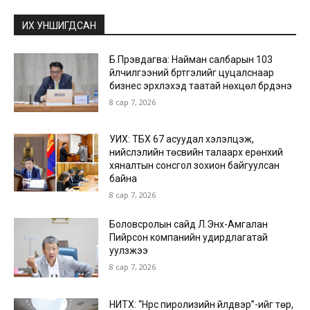
ИХ УНШИГДСАН
Б.Пүрэвдагва: Найман салбарын 103
үйлчилгээний бүртгэлийг цуцалснаар
бизнес эрхлэхэд таатай нөхцөл бүрдэнэ
8 сар 7, 2026
УИХ: ТБХ 67 асуудал хэлэлцэж,
нийслэлийн төсвийн талаарх ерөнхий
хяналтын сонсгол зохион байгуулсан
байна
8 сар 7, 2026
Боловсролын сайд Л.Энх-Амгалан
Пийрсон компанийн удирдлагатай
уулзжээ
8 сар 7, 2026
НИТХ: “Нүүрс пиролизийн үйлдвэр”-ийг төр,