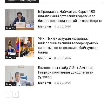
Б.Пүрэвдагва: Найман салбарын 103
үйлчилгээний бүртгэлийг цуцалснаар
бизнес эрхлэхэд таатай нөхцөл бүрдэнэ
Mandmn
-
8 сар 7, 2026
Мэдээ
УИХ: ТБХ 67 асуудал хэлэлцэж,
нийслэлийн төсвийн талаарх ерөнхий
хяналтын сонсгол зохион байгуулсан
байна
Мэдээ
Mandmn
-
8 сар 7, 2026
Боловсролын сайд Л.Энх-Амгалан
Пийрсон компанийн удирдлагатай
уулзжээ
Mandmn
-
8 сар 7, 2026
Мэдээ