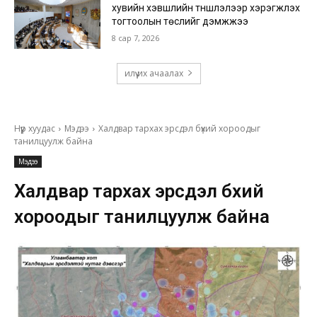
хувийн хэвшлийн түншлэлээр хэрэгжүүлэх
тогтоолын төслийг дэмжжээ
8 сар 7, 2026
илүү их ачаалах