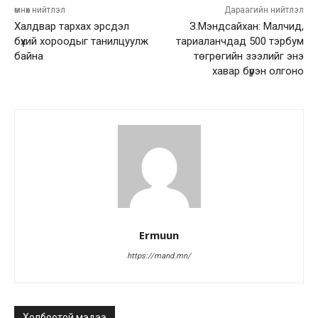
өмнөх нийтлэл
Дараагийн нийтлэл
Халдвар тархах эрсдэл
З.Мэндсайхан: Малчид,
бүхий хороодыг танилцуулж
тариаланчдад 500 тэрбум
байна
төгрөгийн зээлийг энэ
хавар бүрэн олгоно
Ermuun
https://mand.mn/
Холбоотой мэдээ