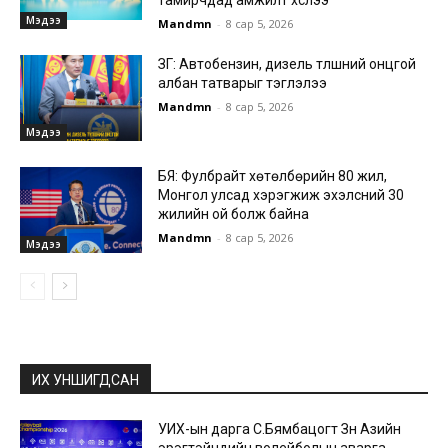
тамирчдад амжилт хүслээ
Мэдээ
Mandmn
-
8 сар 5, 2026
ЗГ: Автобензин, дизель түлшний онцгой
албан татварыг тэглэлээ
Mandmn
-
8 сар 5, 2026
Мэдээ
БЯ: Фулбрайт хөтөлбөрийн 80 жил,
Монгол улсад хэрэгжиж эхэлсний 30
жилийн ой болж байна
Mandmn
-
8 сар 5, 2026
Мэдээ
ИХ УНШИГДСАН
УИХ-ын дарга С.Бямбацогт Зүүн Азийн
эрэгтэйчүүдийн волейболын аварга