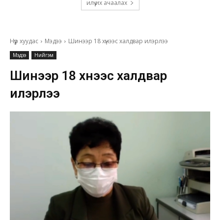
илүү их ачаалах