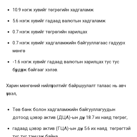
10.9 нэгж хувийг төгрөгийн хадгаламж
5.6 нэгж хувийг гадаад валютын хадгаламж
0.7 нэгж хувийг төгрөгийн харилцах
0.7 нэгж хувийг хадгаламжийн байгууллагаас гадуурх
мөнгө
-1.6 нэгж хувийг гадаад валютын харилцах тус тус
бүрдүүлж байгааг хэлэв.
Харин мөнгөний нийлүүлэлтийг байршуулалт талаас нь авч
үзвэл,
Төв банк болон хадгаламжийн байгууллагуудын
дотоод цэвэр актив (ДЦА)-ын дүн 18.7 их наяд төгрөг,
гадаад цэвэр актив (ГЦА)-ын дүн 5.6 их наяд төгрөгтэй
тус тус тэнцэж байна.