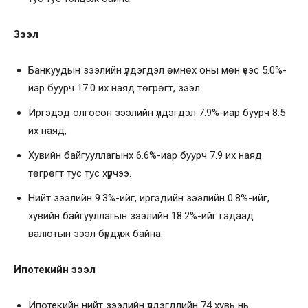
Зээл
Банкуудын зээлийн үлдэгдэл өмнөх оны мөн үеэс 5.0%-
иар буурч 17.0 их наяд төгрөгт, зээл
Иргэдэд олгосон зээлийн үлдэгдэл 7.9%-иар буурч 8.5
их наяд,
Хувийн байгууллагынх 6.6%-иар буурч 7.9 их наяд
төгрөгт тус тус хүрчээ.
Нийт зээлийн 9.3%-ийг, иргэдийн зээлийн 0.8%-ийг,
хувийн байгууллагын зээлийн 18.2%-ийг гадаад
валютын зээл бүрдүүлж байна.
Ипотекийн зээл
Ипотекийн нийт зээлийн үлдэгдлийн 74 хувь нь