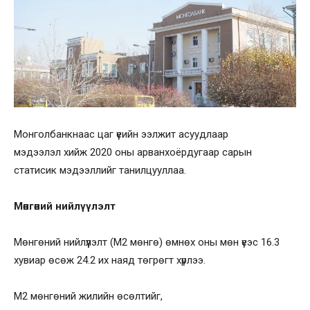
Монголбанкнаас цаг үеийн ээлжит асуудлаар
мэдээлэл хийж 2020 оны арванхоёрдугаар сарын
статисик мэдээллийг танилцууллаа.
Мөнгөний нийлүүлэлт
Mөнгөний нийлүүлэлт (М2 мөнгө) өмнөх оны мөн үеэс 16.3
хувиар өсөж 24.2 их наяд төгрөгт хүрлээ.
М2 мөнгөний жилийн өсөлтийг,