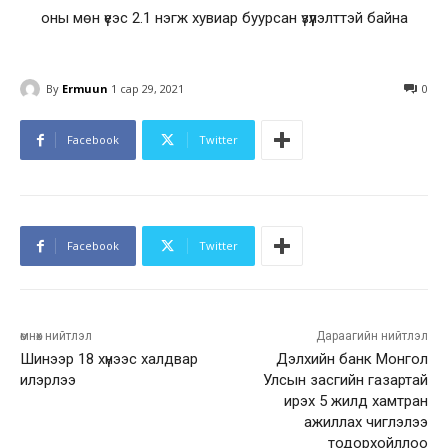
оны мөн үеэс 2.1 нэгж хувиар буурсан үзүүлэлттэй байна
By
Ermuun
1 сар 29, 2021
0
Facebook
Twitter
Facebook
Twitter
өмнөх нийтлэл
Дараагийн нийтлэл
Шинээр 18 хүнээс халдвар
Дэлхийн банк Монгол
илэрлээ
Улсын засгийн газартай
ирэх 5 жилд хамтран
ажиллах чиглэлээ
тодорхойллоо