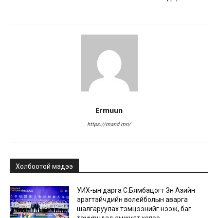
Ermuun
https://mand.mn/
Холбоотой мэдээ
УИХ-ын дарга С.Бямбацогт Зүүн Азийн
эрэгтэйчүүдийн волейболын аварга
шалгаруулах тэмцээнийг нээж, баг