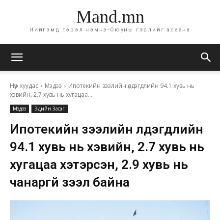
Mand.mn
Нийгэмд гэрэл нэмнэ-Оюуны гэрлийг асаана
Нүүр хуудас
Мэдээ
Ипотекийн зээлийн үлдэгдлийн 94.1 хувь нь
хэвийн, 2.7 хувь нь хугацаа...
Мэдээ
Эдийн Засаг
Ипотекийн зээлийн үлдэгдлийн
94.1 хувь нь хэвийн, 2.7 хувь нь
хугацаа хэтэрсэн, 2.9 хувь нь
чанаргүй зээл байна