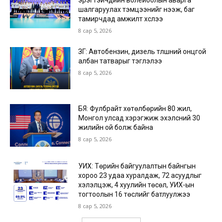
шалгаруулах тэмцээнийг нээж, баг
тамирчдад амжилт хүслээ
8 сар 5, 2026
ЗГ: Автобензин, дизель түлшний онцгой
албан татварыг тэглэлээ
8 сар 5, 2026
БЯ: Фулбрайт хөтөлбөрийн 80 жил,
Монгол улсад хэрэгжиж эхэлсний 30
жилийн ой болж байна
8 сар 5, 2026
УИХ: Төрийн байгуулалтын байнгын
хороо 23 удаа хуралдаж, 72 асуудлыг
хэлэлцэж, 4 хуулийн төсөл, УИХ-ын
тогтоолын 16 төслийг батлуулжээ
8 сар 5, 2026