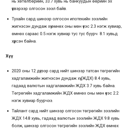
нь хөтөлбөрийн, 33.7 хувь нь банкуудын өөрийн эх
үүсвэрээр олгосон зээл байв.
Тухайн сард шинээр олгосон ипотекийн зээлийн
жигнэсэн дундаж хүү өмнөх оны мөн үеэс 2.3 нэгж хувиар,
өмнөх сараас 0.5 нэгж хувиар тус тус буурч 8.1 хувьд
хүрсэн байна.
Хүү
2020 оны 12 дүгээр сард нийт шинээр татсан төгрөгийн
хадгаламжийн жигнэсэн дундаж хүү (ЖДХ) 8.4 хувь,
гадаад валютын хадгаламжийн ЖДХ 3.7 хувь байна.
Төгрөгийн хадгаламжийн ЖДХ өмнөх оны мөн үеэс 2.2
нэгж хувиар буурчээ.
Тайлант сард нийт шинээр олгосон төгрөгийн зээлийн
ЖДХ 14.8 хувь, гадаад валютын зээлийн ЖДХ 9.8 хувь
болж, шинээр олгосон төгрөгийн зээлийн ЖДХ өмнөх