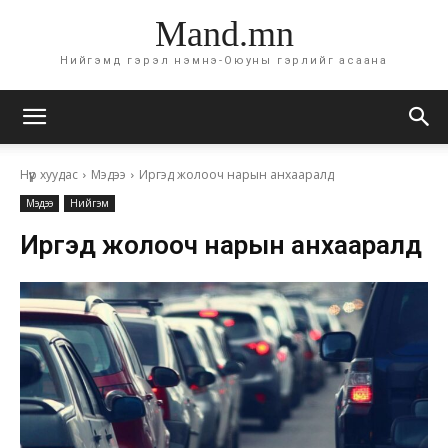
Mand.mn
Нийгэмд гэрэл нэмнэ-Оюуны гэрлийг асаана
Нүүр хуудас
Мэдээ
Иргэд жолооч нарын анхааралд
Мэдээ
Нийгэм
Иргэд жолооч нарын анхааралд