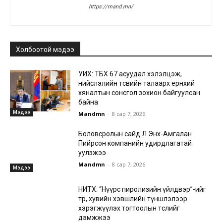
https://mand.mn/
Холбоотой мэдээ
УИХ: ТБХ 67 асуудал хэлэлцэж,
нийслэлийн төсвийн талаарх ерөнхий
хяналтын сонсгол зохион байгуулсан
байна
Мэдээ
Mandmn
-
8 сар 7, 2026
Боловсролын сайд Л.Энх-Амгалан
Пийрсон компанийн удирдлагатай
уулзжээ
Mandmn
-
8 сар 7, 2026
Мэдээ
НИТХ: “Нүүрс пиролизийн үйлдвэр”-ийг
төр, хувийн хэвшлийн түншлэлээр
хэрэгжүүлэх тогтоолын төслийг
дэмжжээ