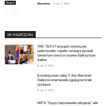
Мэдээ
Mandmn
-
8 сар 7, 2026
ИХ УНШИГДСАН
УИХ: ТБХ 67 асуудал хэлэлцэж,
нийслэлийн төсвийн талаарх ерөнхий
хяналтын сонсгол зохион байгуулсан
байна
8 сар 7, 2026
Боловсролын сайд Л.Энх-Амгалан
Пийрсон компанийн удирдлагатай
уулзжээ
8 сар 7, 2026
НИТХ: “Нүүрс пиролизийн үйлдвэр”-ийг