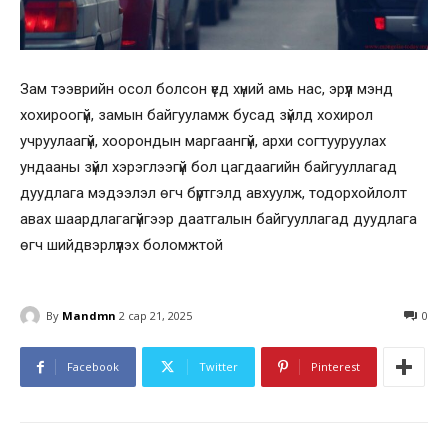
Зам тээврийн осол болсон үед хүний амь нас, эрүүл мэнд
хохироогүй, замын байгууламж бусад зүйлд хохирол
учруулаагүй, хоорондын маргаангүй, архи согтууруулах
ундааны зүйл хэрэглээгүй бол цагдаагийн байгууллагад
дуудлага мэдээлэл өгч бүртгэлд авхуулж, тодорхойлолт
авах шаардлагагүйгээр даатгалын байгууллагад дуудлага
өгч шийдвэрлүүлэх боломжтой
By
Mandmn
2 сар 21, 2025
0
Facebook
Twitter
Pinterest