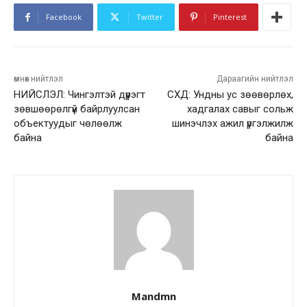
Facebook
Twitter
Pinterest
өмнөх нийтлэл
Дараагийн нийтлэл
НИЙСЛЭЛ: Чингэлтэй дүүрэгт
СХД: Ундны ус зөөвөрлөх,
зөвшөөрөлгүй байрлуулсан
хадгалах савыг сольж
объектуудыг чөлөөлж
шинэчлэх ажил үргэлжилж
байна
байна
Mandmn