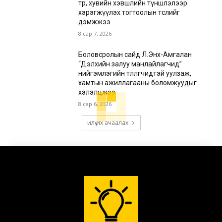
төр, хувийн хэвшлийн түншлэлээр
хэрэгжүүлэх тогтоолын төслийг
дэмжжээ
8 сар 7, 2026
Боловсролын сайд Л.Энх-Амгалан
“Дэлхийн залуу манлайлагчид”
нийгэмлэгийн төлөөлөгчидтэй уулзаж,
хамтын ажиллагааны боломжуудыг
хэлэлцжээ
8 сар 6, 2026
илүү их ачаалах