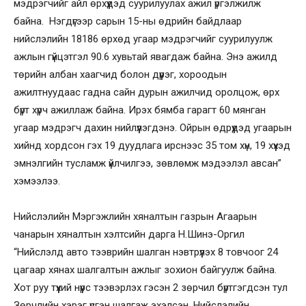
мэдрэгчийг айл өрхүүдэд суурилуулах ажил үргэлжилж
байна. Нэгдүгээр сарын 15-ны өдрийн байдлаар
нийслэлийн 18186 өрхөд угаар мэдрэгчийг суурилуулж
ажлын гүйцэтгэл 90.6 хувьтай явагдаж байна. Энэ ажилд
төрийн албан хаагчид болон дүүрэг, хороодын
ажилтнуудаас гадна сайн дурын ажилчид оролцож, өрх
бүрт хүрч ажиллаж байна. Ирэх бямба гарагт 60 мянган
угаар мэдрэгч дахин нийлүүлэгдэнэ. Ойрын өдрүүдэд угаарын
хийнд хордсон гэх 19 дуудлага ирснээс 35 том хүн, 19 хүүхэд
эмнэлгийн тусламж үйлчилгээ, зөвлөмж мэдээлэл авсан”
хэмээлээ.
Нийслэлийн Мэргэжлийн хяналтын газрын Агаарын
чанарын хяналтын хэлтсийн дарга Н.Шинэ-Оргил
“Нийслэлд авто тээврийн шалган нэвтрүүлэх 8 товчоог 24
цагаар хянах шалгалтын ажлыг зохион байгуулж байна.
Хот руу түүхий нүүрс тээвэрлэх гэсэн 2 зөрчил бүртгэгдсэн тул
Зөрчлийн хэрэг үүсгэн шалгаж эхэлсэн. Нийслэлийн