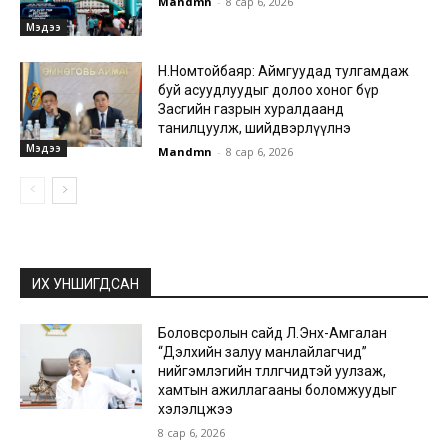
Mandmn
-
8 сар 6, 2026
Мэдээ
Н.Номтойбаяр: Аймгуудад тулгамдаж
буй асуудлуудыг долоо хоног бүр
Засгийн газрын хуралдаанд
танилцуулж, шийдвэрлүүлнэ
Мэдээ
Mandmn
-
8 сар 6, 2026
ИХ УНШИГДСАН
Боловсролын сайд Л.Энх-Амгалан
“Дэлхийн залуу манлайлагчид”
нийгэмлэгийн төлөөлөгчидтэй уулзаж,
хамтын ажиллагааны боломжуудыг
хэлэлцжээ
8 сар 6, 2026