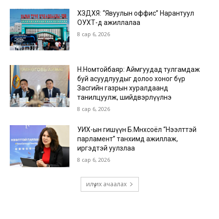
ХЗДХЯ: “Явуулын оффис” Нарантуул
ОУХТ-д ажиллалаа
8 сар 6, 2026
Н.Номтойбаяр: Аймгуудад тулгамдаж
буй асуудлуудыг долоо хоног бүр
Засгийн газрын хуралдаанд
танилцуулж, шийдвэрлүүлнэ
8 сар 6, 2026
УИХ-ын гишүүн Б.Мөнхсоёл “Нээлттэй
парламент” танхимд ажиллаж,
иргэдтэй уулзлаа
8 сар 6, 2026
илүү их ачаалах