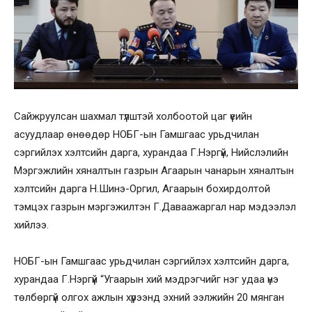
Сайжруулсан шахмал түлштэй холбоотой цаг үеийн
асуудлаар өнөөдөр НОБГ-ын Гамшгаас урьдчилан
сэргийлэх хэлтсийн дарга, хурандаа Г.Нэргүй, Нийслэлийн
Мэргэжлийн хяналтын газрын Агаарын чанарын хяналтын
хэлтсийн дарга Н.Шинэ-Оргил, Агаарын бохирдолтой
тэмцэх газрын мэргэжилтэн Г.Даваажаргал нар мэдээлэл
хийлээ.
НОБГ-ын Гамшгаас урьдчилан сэргийлэх хэлтсийн дарга,
хурандаа Г.Нэргүй “Угаарын хий мэдрэгчийг нэг удаа үнэ
төлбөргүй олгох ажлын хүрээнд эхний ээлжийн 20 мянган