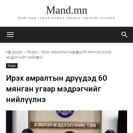
Mand.mn
Нийгэмд гэрэл нэмнэ-Оюуны гэрлийг асаана
Нүүр хуудас
Мэдээ
Ирэх амралтын өдрүүдэд 60 мянган угаар
мэдрэгчийг нийлүүлнэ
Мэдээ
Ирэх амралтын өдрүүдэд 60
мянган угаар мэдрэгчийг
нийлүүлнэ