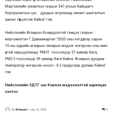
Мэргэжлийн хяналтын газрын 347 улсын байцаагч
борлуулалтын цэг, дундын агуулахад хяналт шалгалтын
ажлыг гүйцэтгэж байна” гэв.
Нийслэлийн Агаарын бохирдолтой тэмцэх газрын
мэргэжилтэн Г.Даваажаргал “2020 оны нэгдүгээр сарын
10-ны өдрийн агаарын чанарын мэдээг өнгөрсөн оны мөн
үетэй харьцуулахад PM10 тоосонцор 57 хувиар бага,
PM2.5 тоосонцор 59 хувиар бага байна. Агаарын дундаж
температур өнгөрсөн оноос -0.2 градусаар дулаан байна”
гэв.
Нийслэлийн ЗДТГ-ын Хэвлэл мэдээлэлтэй харилцах
хэлтэс
By
Ermuun
1 сар 16, 2020
0