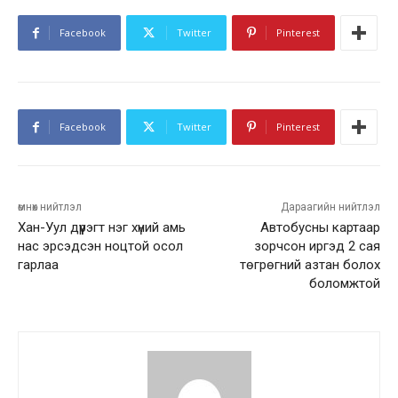
Facebook
Twitter
Pinterest
Facebook
Twitter
Pinterest
өмнөх нийтлэл
Дараагийн нийтлэл
Хан-Уул дүүрэгт нэг хүний амь
Автобусны картаар
нас эрсэдсэн ноцтой осол
зорчсон иргэд 2 сая
гарлаа
төгрөгний азтан болох
боломжтой