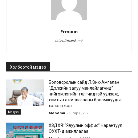
Ermuun
https://mand.mn/
Холбоотой мэдээ
Боловсролын сайд Л.Энх-Амгалан
“Дэлхийн залуу манлайлагчид”
нийгэмлэгийн төлөөлөгчидтэй уулзаж,
хамтын ажиллагааны боломжуудыг
хэлэлцжээ
Мэдээ
Mandmn
-
8 сар 6, 2026
ХЗДХЯ: “Явуулын оффис” Нарантуул
ОУХТ-д ажиллалаа