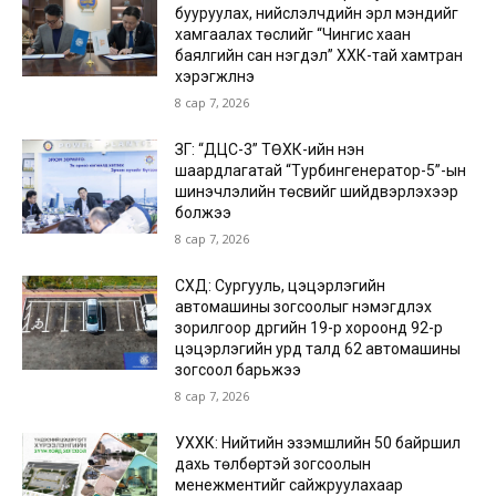
бууруулах, нийслэлчүүдийн эрүүл мэндийг
хамгаалах төслийг “Чингис хаан
баялгийн сан нэгдэл” ХХК-тай хамтран
хэрэгжүүлнэ
8 сар 7, 2026
ЗГ: “ДЦС-3” ТӨХК-ийн нэн
шаардлагатай “Турбингенератор-5”-ын
шинэчлэлийн төсвийг шийдвэрлэхээр
болжээ
8 сар 7, 2026
СХД: Сургууль, цэцэрлэгийн
автомашины зогсоолыг нэмэгдүүлэх
зорилгоор дүүргийн 19-р хороонд 92-р
цэцэрлэгийн урд талд 62 автомашины
зогсоол барьжээ
8 сар 7, 2026
УХХК: Нийтийн эзэмшлийн 50 байршил
дахь төлбөртэй зогсоолын
менежментийг сайжруулахаар