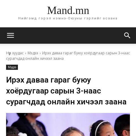
Mand.mn
Нийгэмд гэрэл нэмнэ-Оюуны гэрлийг асаана
Нүүр хуудас
Мэдээ
Ирэх даваа гараг буюу хоёрдугаар сарын 3-наас
сурагчдад онлайн хичээл заана
Мэдээ
Ирэх даваа гараг буюу
хоёрдугаар сарын 3-наас
сурагчдад онлайн хичээл заана