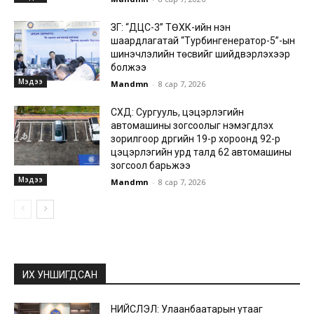
ЗГ: “ДЦС-3” ТӨХК-ийн нэн
шаардлагатай “Турбингенератор-5”-ын
шинэчлэлийн төсвийг шийдвэрлэхээр
болжээ
Мэдээ
Mandmn
-
8 сар 7, 2026
СХД: Сургууль, цэцэрлэгийн
автомашины зогсоолыг нэмэгдүүлэх
зорилгоор дүүргийн 19-р хороонд 92-р
цэцэрлэгийн урд талд 62 автомашины
зогсоол барьжээ
Мэдээ
Mandmn
-
8 сар 7, 2026
ИХ УНШИГДСАН
НИЙСЛЭЛ: Улаанбаатарын утааг