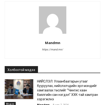
Mandmn
https://mand.mn/
Холбоотой мэдээ
НИЙСЛЭЛ: Улаанбаатарын утааг
бууруулах, нийслэлчүүдийн эрүүл мэндийг
хамгаалах төслийг “Чингис хаан
баялгийн сан нэгдэл” ХХК-тай хамтран
хэрэгжүүлнэ
Мэдээ
Mandmn
-
8 сар 7, 2026