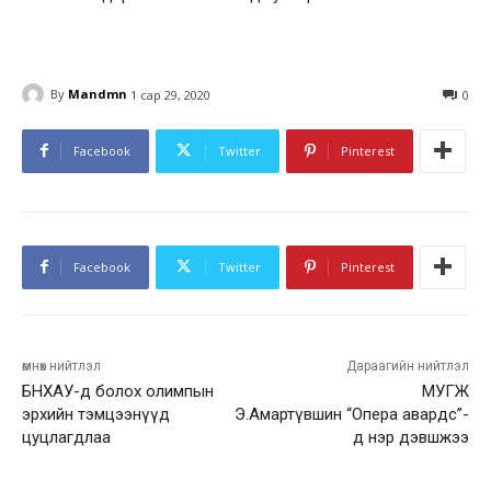
By
Mandmn
1 сар 29, 2020
0
Facebook
Twitter
Pinterest
Facebook
Twitter
Pinterest
өмнөх нийтлэл
Дараагийн нийтлэл
БНХАУ-д болох олимпын
МУГЖ
эрхийн тэмцээнүүд
Э.Амартүвшин “Опера авардс”-
цуцлагдлаа
д нэр дэвшжээ