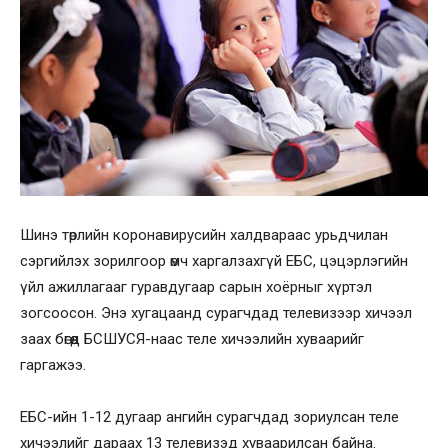
Шинэ төрлийн коронавирусийн халдвараас урьдчилан
сэргийлэх зорилгоор өмч харгалзахгүй ЕБС, цэцэрлэгийн
үйл ажиллагааг гуравдугаар сарын хоёрныг хүртэл
зогсоосон. Энэ хугацаанд сурагчдад телевизээр хичээл
заах бөгөөд БСШУСЯ-наас теле хичээлийн хуваарийг
гаргажээ.
ЕБС-ийн 1-12 дугаар ангийн сурагчдад зориулсан теле
хичээлийг дараах 13 телевизэд хуваарилсан байна.