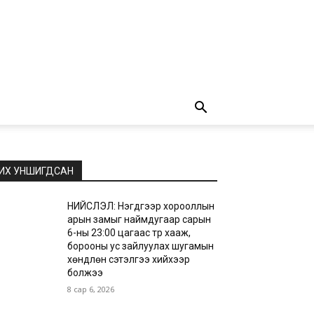
ИХ УНШИГДСАН
НИЙСЛЭЛ: Нэгдүгээр хорооллын
арын замыг наймдугаар сарын
6-ны 23:00 цагаас түр хааж,
борооны ус зайлуулах шугамын
хөндлөн сэтэлгээ хийхээр
болжээ
8 сар 6, 2026