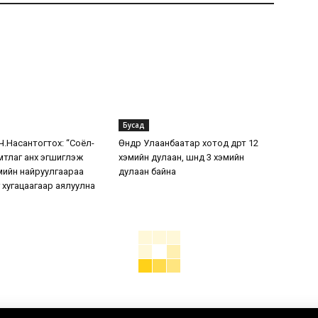
Бусад
.Насантогтох: “Соёл-
Өнөөдөр Улаанбаатар хотод өдөртөө 12
мтлаг анх эгшиглэж
хэмийн дулаан, шөнөдөө 3 хэмийн
жмийн найруулгаараа
дулаан байна
 хугацаагаар аялуулна