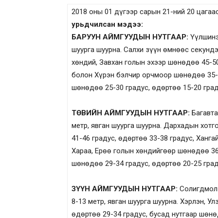
2018 оны 01 дүгээр сарын 21-ний 20 цагаа
урьдчилсан мэдээ:
БАРУУН АЙМГУУДЫН НУТГААР:
Үүлшинэ.
шуурга шуурна. Салхи зүүн өмнөөс секундэ
хөндий, Завхан голын эхээр шөнөдөө 45-50
болон Хүрэн бэлчир орчмоор шөнөдөө 35-4
шөнөдөө 25-30 градус, өдөртөө 15-20 град
ТӨВИЙН АЙМГУУДЫН НУТГААР:
Багавта
метр, явган шуурга шуурна. Дархадын хот
41-46 градус, өдөртөө 33-38 градус, Хангай
Хараа, Ерөө голын хөндийгөөр шөнөдөө 36-
шөнөдөө 29-34 градус, өдөртөө 20-25 град
ЗҮҮН АЙМГУУДЫН НУТГААР:
Солигдмол 
8-13 метр, явган шуурга шуурна. Хэрлэн, У
өдөртөө 29-34 градус, бусад нутгаар шөнө