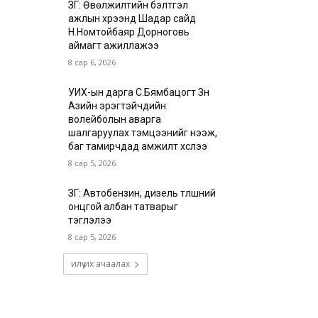
ЗГ: Өвөлжилтийн бэлтгэл
ажлын хүрээнд Шадар сайд
Н.Номтойбаяр Дорноговь
аймагт ажиллажээ
8 сар 6, 2026
УИХ-ын дарга С.Бямбацогт Зүүн
Азийн эрэгтэйчүүдийн
волейболын аварга
шалгаруулах тэмцээнийг нээж,
баг тамирчдад амжилт хүслээ
8 сар 5, 2026
ЗГ: Автобензин, дизель түлшний
онцгой албан татварыг
тэглэлээ
8 сар 5, 2026
илүү их ачаалах