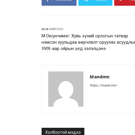
өмнөх нийтлэл
М.Оюунчимэг: Хувь хүний орлогын татвар
нэмсэн хуульдаа өөрчлөлт оруулах асуудлы
УИХ-аар ойрын үед хэлэлцэнэ
Mandmn
https://mand.mn/
Холбоотой мэдээ