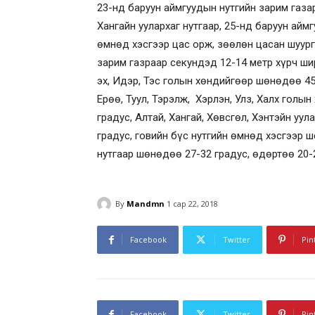
23-нд баруун аймгуудын нутгийн зарим газар
Хангайн уулархаг нутгаар, 25-нд баруун айм
өмнөд хэсгээр цас орж, зөөлөн цасан шуурга
зарим газраар секундэд 12-14 метр хүрч ши
эх, Идэр, Тэс голын хөндийгөөр шөнөдөө 45-
Ерөө, Туул, Тэрэлж, Хэрлэн, Улз, Халх голы
градус, Алтай, Хангай, Хөвсгөл, Хэнтэйн уу
градус, говийн бүс нутгийн өмнөд хэсгээр ш
нутгаар шөнөдөө 27-32 градус, өдөртөө 20-2
By
Mandmn
1 сар 22, 2018
Facebook
Twitter
Pin
Facebook
Twitter
Pin