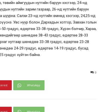
, төвийн аймгуудын нутгийн баруун хэсгээр, 24-нд
гуудын нутгийн зарим газраар, 26-нд нутгийн баруун
 шуурна. Салхи 23-нд нутгийн өмнөд хэсгээр, 24,25-нд
рүүснэ. Увс нуур болон Дархадын хотгор, Завхан голын
50 градус, өдөртөө 33-38 градус, Хүрэн бэлчир, Хараа,
н хөндийгөөр шөнөдөө 38-43 градус, өдөртөө 28-33
лархаг нутгаар шөнөдөө 33-38 градус, өдөртөө 23-28
өнөдөө 24-29 градус, өдөртөө 14-19 градус, бусад
5 градус хүйтэн байна.
0
terest
WhatsApp
terest
WhatsApp