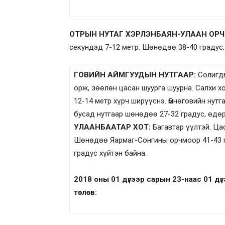
ОТРЫН НУТАГ
ХЭРЛЭНБАЯН-УЛААН
ОРЧ
секундэд 7-12 метр. Шөнөдөө 38-40 градус,
ГОВИЙН АЙМГУУДЫН НУТГААР
:
Солигдм
орж, зөөлөн цасан шуурга шуурна. Салхи х
12-14 метр хүрч ширүүснэ. Өмнөговийн нутг
бусад нутгаар шөнөдөө 27-32 градус, өдөр
УЛААНБААТАР
ХОТ:
Багавтар үүлтэй. Цас
Шөнөдөө Яармаг-Сонгины орчмоор 41-43 гр
градус хүйтэн байна.
201
8
оны
01
д
үгээ
р сарын
23-наас 01
д
ү
төлөв: