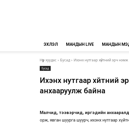
ЭХЛЭЛ
МАНДЫН LIVE
МАНДЫН МЭ
Нүүр хуудас
Бусад
Ихэнх нутгаар хүйтний эрч нэм
Бусад
Ихэнх нутгаар хүйтний э
анхааруулж байна
Малчид, тээвэрчид, иргэдийн анхаарал
орж, явган шуурга шуурч, ихэнх нутгаар хүй