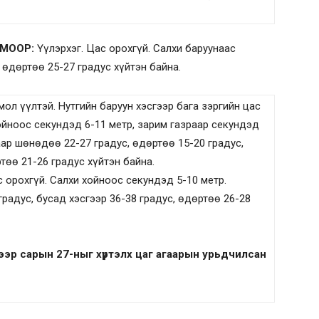
МООР
:
Үүлэрхэг. Цас орохгүй. Салхи баруунаас
 өдөртөө 25-27 градус хүйтэн байна.
ол үүлтэй. Нутгийн баруун хэсгээр бага зэргийн цас
ойноос секундэд 6-11 метр, зарим газраар секундэд
аар шөнөдөө 22-27 градус, өдөртөө 15-20 градус,
төө 21-26 градус хүйтэн байна.
 орохгүй. Салхи хойноос секундэд 5-10 метр.
адус, бусад хэсгээр 36-38 градус, өдөртөө 26-28
гээр
сарын
27
-н
ыг хүртэлх цаг агаарын урьдчилсан