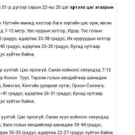
с 01-р дүгээр сарын 22-ны 20 цаг
хүртэлх цаг агаарын
 Нутгийн өмнөд хэсгээр бага зэргийн цас орж, явган
д 7-12 метр. Увс нуурын хотгор, Идэр, Тэс голын
 градус, өдөртөө 33-38 градус, Их нууруудын хотгор
0 градус, өдөртөө 25-30 градус, бусад нутгаар
ус хүйтэн байна.
р үүлтэй. Цас орохгүй. Салхи хойноос секундэд 7-12
гор болон Туул, Тэрэлж голын хөндийгөөр шөнөдөө
, Хөвсгөл, Хэнтэйн уулархаг нутаг, Орхон-Сэлэнгэ,
41 градус, өдөртөө 26-31 градус, бусад нутгаар
ус хүйтэн байна.
үүлтэй. Цас орохгүй. Салхи зүүн хойноос секундэд
лз, Халх голын хөндийгөөр шөнөдөө 39-44 градус,
дөө 30-35 градус, өдөртөө 22-27 градус хүйтэн байна.