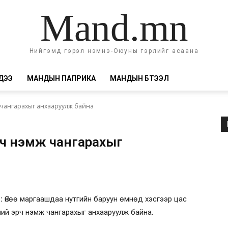
Mand.mn
Нийгэмд гэрэл нэмнэ-Оюуны гэрлийг асаана
ДЭЭ
МАНДЫН ПАПРИКА
МАНДЫН БҮТЭЭЛ
ж чангарахыг анхааруулж байна
рч нэмж чангарахыг
д:
Өнөө маргаашдаа нутгийн баруун өмнөд хэсгээр цас
тний эрч нэмж чангарахыг анхааруулж байна.