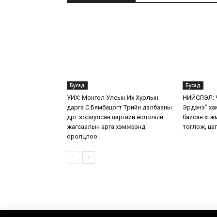
Бусад
Бусад
УИХ: Монгол Улсын Их Хурлын
НИЙСЛЭЛ: Ч
дарга С.Бямбацогт Төрийн далбааны
Эрдэнэ” ха
өдөрт зориулсан цэргийн ёслолын
байсан хөг
жагсаалын арга хэмжээнд
тоглож, цаг
оролцлоо