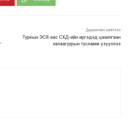
Дараагийн нийтлэл
Туркын ЭСЯ-аас СХД-ийн иргэдэд цахилгаан
г
халаагуурын тусламж үзүүллээ