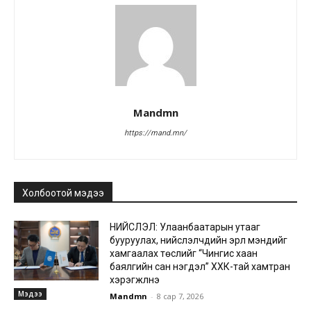
Mandmn
https://mand.mn/
Холбоотой мэдээ
НИЙСЛЭЛ: Улаанбаатарын утааг
бууруулах, нийслэлчүүдийн эрүүл мэндийг
хамгаалах төслийг “Чингис хаан
баялгийн сан нэгдэл” ХХК-тай хамтран
хэрэгжүүлнэ
Мэдээ
Mandmn
-
8 сар 7, 2026