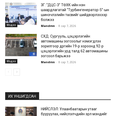
ЗГ: “ДЦС-3” ТӨХК-ийн нэн
шаардлагатай “Турбингенератор-5”-ын
шинэчлэлийн төсвийг шийдвэрлэхээр
болжээ
Мэдээ
Mandmn
-
8 сар 7, 2026
СХД: Сургууль, цэцэрлэгийн
автомашины зогсоолыг нэмэгдүүлэх
зорилгоор дүүргийн 19-р хороонд 92-р
цэцэрлэгийн урд талд 62 автомашины
зогсоол барьжээ
Мэдээ
Mandmn
-
8 сар 7, 2026
ИХ УНШИГДСАН
НИЙСЛЭЛ: Улаанбаатарын утааг
бууруулах, нийслэлчүүдийн эрүүл мэндийг