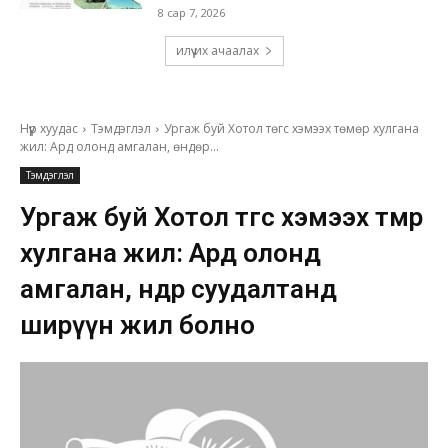
8 сар 7, 2026
илүү их ачаалах