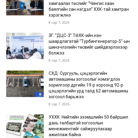
хамгаалах төслийг “Чингис хаан
баялгийн сан нэгдэл” ХХК-тай хамтран
хэрэгжүүлнэ
8 сар 7, 2026
ЗГ: “ДЦС-3” ТӨХК-ийн нэн
шаардлагатай “Турбингенератор-5”-ын
шинэчлэлийн төсвийг шийдвэрлэхээр
болжээ
8 сар 7, 2026
СХД: Сургууль, цэцэрлэгийн
автомашины зогсоолыг нэмэгдүүлэх
зорилгоор дүүргийн 19-р хороонд 92-р
цэцэрлэгийн урд талд 62 автомашины
зогсоол барьжээ
8 сар 7, 2026
УХХК: Нийтийн эзэмшлийн 50 байршил
дахь төлбөртэй зогсоолын
менежментийг сайжруулахаар
ажиллаж байна