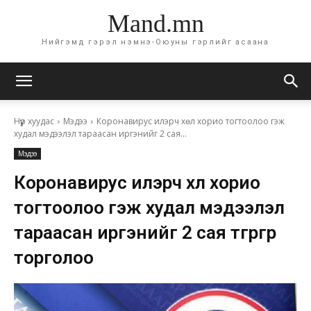
Mand.mn
Нийгэмд гэрэл нэмнэ-Оюуны гэрлийг асаана
Нүүр хуудас
Мэдээ
Коронавирус илэрч хөл хорио тогтоолоо гэж
худал мэдээлэл тараасан иргэнийг 2 сая...
Мэдээ
Коронавирус илэрч хөл хорио
тогтоолоо гэж худал мэдээлэл
тараасан иргэнийг 2 сая төгрөгөөр
торголоо