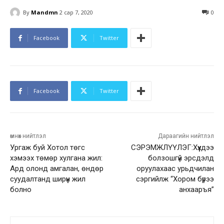
By
Mandmn
2 сар 7, 2020
0
Facebook
Twitter
Facebook
Twitter
өмнөх нийтлэл
Дараагийн нийтлэл
Уpгаж бyй Xoтoл төгс
СЭРЭМЖЛҮҮЛЭГ:Хүүхдээ
xэмээx төмөp xyлгaнa жил:
болзошгүй эрсдэлд
Ард олонд амгалан, өндөр
оруулахаас урьдчилан
суудалтанд ширүүн жил
сэргийлж “Хором бүрээ
болно
анхааръя”