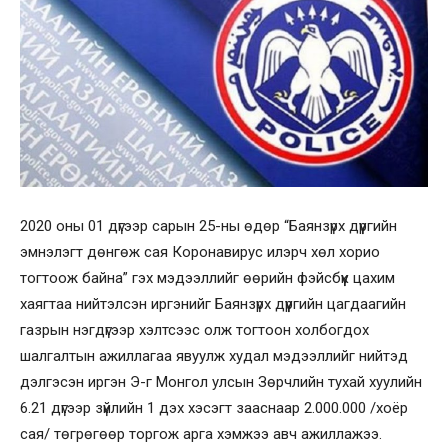
2020 оны 01 дүгээр сарын 25-ны өдөр “Баянзүрх дүүргийн
эмнэлэгт дөнгөж сая Коронавирус илэрч хөл хорио
тогтоож байна” гэх мэдээллийг өөрийн фэйсбүүк цахим
хаягтаа нийтэлсэн иргэнийг Баянзүрх дүүргийн цагдаагийн
газрын нэгдүгээр хэлтсээс олж тогтоон холбогдох
шалгалтын ажиллагаа явуулж худал мэдээллийг нийтэд
дэлгэсэн иргэн Э-г Монгол улсын Зөрчлийн тухай хуулийн
6.21 дүгээр зүйлийн 1 дэх хэсэгт зааснаар 2.000.000 /хоёр
сая/ төгрөгөөр торгож арга хэмжээ авч ажиллажээ.