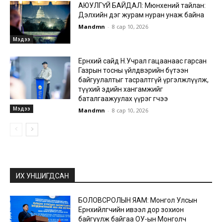
АЮУЛГҮЙ БАЙДАЛ: Мюнхений тайлан:
Дэлхийн дэг журам нуран унаж байна
Mandmn
-
8 сар 10, 2026
Мэдээ
Ерөнхий сайд Н.Учрал гацаанаас гарсан
Газрын тосны үйлдвэрийн бүтээн
байгуулалтыг тасралтгүй үргэлжлүүлж,
түүхий эдийн хангамжийг
баталгаажуулах үүрэг өгчээ
Мэдээ
Mandmn
-
8 сар 10, 2026
ИХ УНШИГДСАН
БОЛОВСРОЛЫН ЯАМ: Монгол Улсын
Ерөнхийлөгчийн ивээл дор зохион
байгуулж байгаа ОУ-ын Монголч