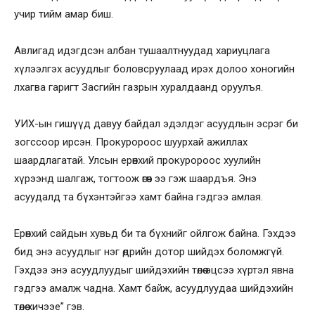
учир тийм амар биш.
Авлигад идэгдсэн албан тушаалтнуудад хариуцлага
хүлээлгэх асуудлыг боловсруулаад ирэх долоо хоногийн
лхагва гаригт Засгийн газрын хуралдаанд оруулъя.
УИХ-ын гишүүд давуу байдал эдэлдэг асуудлын эсрэг би
зогссоор ирсэн. Прокуророос шуурхай ажиллах
шаардлагатай. Улсын ерөнхий прокуророос хуулийн
хүрээнд шалгаж, тогтоож өгөөч ээ гэж шаардъя. Энэ
асуудалд та бүхэнтэйгээ хамт байна гэдгээ амлая.
Ерөнхий сайдын хувьд би та бүхнийг ойлгож байна. Гэхдээ
бид энэ асуудлыг нэг өдрийн дотор шийдэх боломжгүй.
Гэхдээ энэ асуудлуудыг шийдэхийн төлөө эцсээ хүртэл явна
гэдгээ амалж чадна. Хамт байж, асуудлуудаа шийдэхийн
төлөө хичээе” гэв.