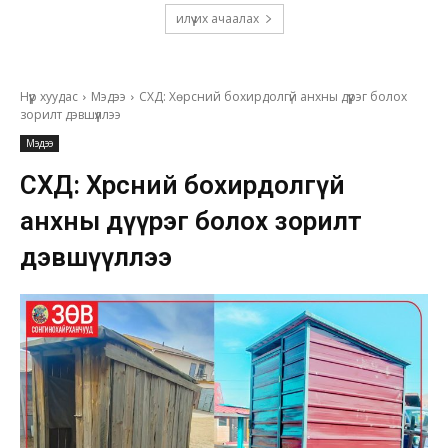
илүү их ачаалах