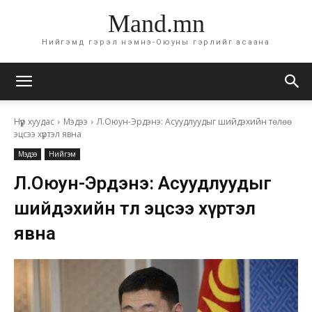
Mand.mn
Нийгэмд гэрэл нэмнэ-Оюуны гэрлийг асаана
Нүүр хуудас
Мэдээ
Л.Оюун-Эрдэнэ: Асуудлуудыг шийдэхийн төлөө
эцсээ хүртэл явна
Мэдээ
Нийгэм
Л.Оюун-Эрдэнэ: Асуудлуудыг
шийдэхийн төлөө эцсээ хүртэл
явна