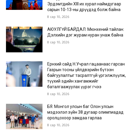
Эрдэмтдийн XIII их хурал наймдугаар
сарын 10-13-ны өдрүүдэд болж байна
8 сар 10, 2026
АЮУЛГҮЙ БАЙДАЛ: Мюнхений тайлан:
Дэлхийн дэг журам нуран унаж байна
8 сар 10, 2026
Ерөнхий сайд Н.Учрал гацаанаас гарсан
Газрын тосны үйлдвэрийн бүтээн
байгуулалтыг тасралтгүй үргэлжлүүлж,
түүхий эдийн хангамжийг
баталгаажуулах үүрэг өгчээ
8 сар 10, 2026
БЯ: Монгол улсын баг Олон улсын
мэдээлэл зүйн 38 дугаар олимпиадад
оролцохоор замдаа гарлаа
8 сар 10, 2026