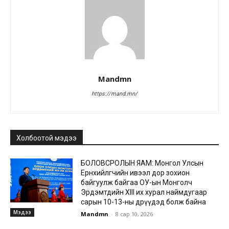
Mandmn
https://mand.mn/
Холбоотой мэдээ
БОЛОВСРОЛЫН ЯАМ: Монгол Улсын
Ерөнхийлөгчийн ивээл дор зохион
байгуулж байгаа ОУ-ын Монголч
Эрдэмтдийн XIII их хурал наймдугаар
сарын 10-13-ны өдрүүдэд болж байна
Мэдээ
Mandmn
-
8 сар 10, 2026