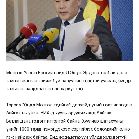
Монгол Улсын Ерөнхий сайд Л.Оюун-Эрдэнэ талбай дээр
тайван жагсаал хийж буй залуусын төлөөлөлтэй уулзаж, өчигдөр
тавьсан шаардлагынх нь хариуг өглөө.
Тэрээр “Өнөөдөр Монгол төдийгүй дэлхийд үнийн өсөлт явагдаж
байгаа нь үнэн. УИХ-д хууль оруулчихаад байгаа.
Батлагдана гэдэгт итгэлтэй байна. Хуулиар шатахууны
үнийг 1000 төгрөгөөр нэмэгдэхээс сэргийлэх боломжийг олно
гэж найдаж байгаа. Бид өөрсдөө шатахуун үйлдвэрлэдэггүй