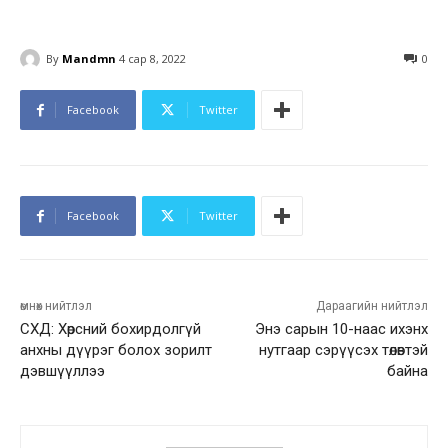
By
Mandmn
4 сар 8, 2022
0
Facebook
Twitter
Facebook
Twitter
өмнөх нийтлэл
Дараагийн нийтлэл
СХД: Хөрсний бохирдолгүй
Энэ сарын 10-наас ихэнх
анхны дүүрэг болох зорилт
нутгаар сэрүүсэх төлөвтэй
дэвшүүллээ
байна