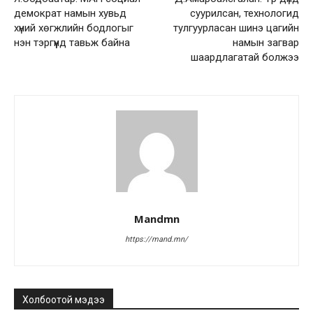
демократ намын хувьд
суурилсан, технологид
хүний хөгжлийн бодлогыг
тулгуурласан шинэ цагийн
нэн тэргүүнд тавьж байна
намын загвар
шаардлагатай болжээ
Mandmn
https://mand.mn/
Холбоотой мэдээ