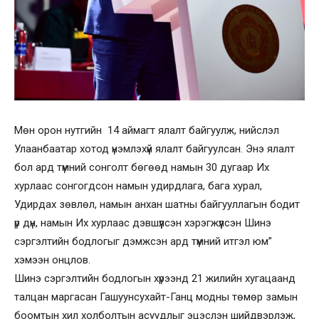
Мөн орон нутгийн 14 аймагт ялалт байгуулж, нийслэл
Улаанбаатар хотод үнэмлэхүй ялалт байгуулсан. Энэ ялалт
бол ард түмний сонголт бөгөөд намын 30 дугаар Их
хурлаас сонгогдсон намын удирдлага, бага хурал,
Удирдах зөвлөл, намын анхан шатны байгууллагын бодит
үр дүн, намын Их хурлаас дэвшүүлсэн хэрэгжүүлсэн Шинэ
сэргэлтийн бодлогыг дэмжсэн ард түмний итгэл юм”
хэмээн онцлов.
Шинэ сэргэлтийн бодлогын хүрээнд 21 жилийн хугацаанд
талцан маргасан Гашуунсухайт-Ганц модны төмөр замын
боомтын хил холболтын асуудлыг эцэслэн шийдвэрлэж,