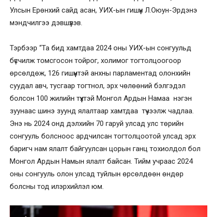
Улсын Ерөнхий сайд асан, УИХ-ын гишүүн Л.Оюун-Эрдэнэ
мэндчилгээ дэвшүүлэв.
Тэрбээр “Та бид хамтдаа 2024 оны УИХ-ын сонгуульд
бүсчилж томсгосон тойрог, холимог тогтолцоогоор
өрсөлдөж, 126 гишүүнтэй анхны парламентад олонхийн
суудал авч, тусгаар тогтнол, эрх чөлөөний бэлгэдэл
болсон 100 жилийн түүхтэй Монгол Ардын Намаа нэгэн
зуунаас шинэ зуунд ялалтаар хамтдаа түүчээлж чадлаа.
Энэ нь 2024 онд дэлхийн 70 гаруй улсад улс төрийн
сонгууль болсноос ардчилсан тогтолцоотой улсад эрх
баригч нам ялалт байгуулсан цорын ганц тохиолдол бол
Монгол Ардын Намын ялалт байсан. Тийм учраас 2024
оны сонгууль олон улсад туйлын өрсөлдөөн өндөр
болсны тод илэрхийлэл юм.