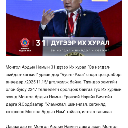
Монгол Ардын Намын 31 дүгээр Их хурал “Эв нэгдэл-
шийдэл-хөгжил” уриан дор “Буянт-Ухаа” спорт цогцолборт
өнөөдөр /2025.11.15/ үргэлжилж байна. Түүхэндээ хамгийн
олон буюу 2247 төлөөлөгч оролцож байгаа тус Их хурлын
эхэнд Монгол Ардын Намын Ерөнхий Нарийн Бичгийн
дарга Я.Содбаатар “Уламжлал, шинэчлэл, хөгжилд
хөтөлсөн Монгол Ардын Нам” тайлан, илтгэл тавилаа.
Дараагаар нь Монгол Ардын Намын дарга асан, Монгол