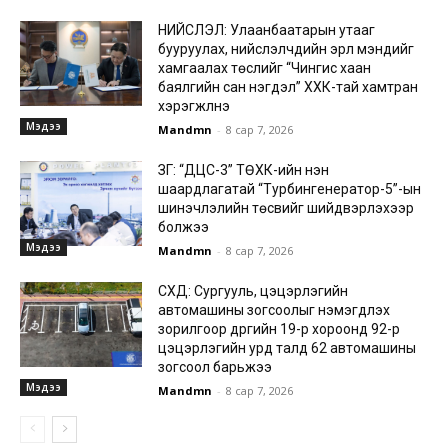
НИЙСЛЭЛ: Улаанбаатарын утааг
бууруулах, нийслэлчүүдийн эрүүл мэндийг
хамгаалах төслийг “Чингис хаан
баялгийн сан нэгдэл” ХХК-тай хамтран
хэрэгжүүлнэ
Мэдээ
Mandmn
-
8 сар 7, 2026
ЗГ: “ДЦС-3” ТӨХК-ийн нэн
шаардлагатай “Турбингенератор-5”-ын
шинэчлэлийн төсвийг шийдвэрлэхээр
болжээ
Мэдээ
Mandmn
-
8 сар 7, 2026
СХД: Сургууль, цэцэрлэгийн
автомашины зогсоолыг нэмэгдүүлэх
зорилгоор дүүргийн 19-р хороонд 92-р
цэцэрлэгийн урд талд 62 автомашины
зогсоол барьжээ
Мэдээ
Mandmn
-
8 сар 7, 2026