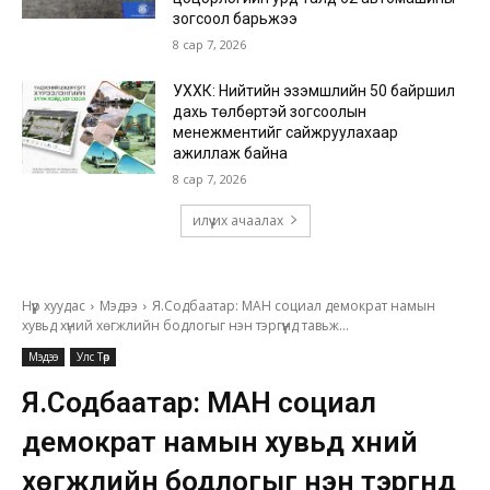
зогсоол барьжээ
8 сар 7, 2026
УХХК: Нийтийн эзэмшлийн 50 байршил
дахь төлбөртэй зогсоолын
менежментийг сайжруулахаар
ажиллаж байна
8 сар 7, 2026
илүү их ачаалах