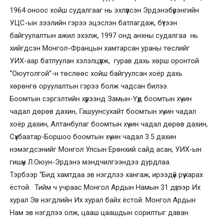
1964 оноос хойш судалгааг нь эхлүүлсэн Эрдэнэбүрэнгийн
УЦС-ын зээлийн гэрээ эцэслэн батлагдаж, бүтээн
байгуулалтын ажил эхэлж, 1997 онд анхны судалгаа нь
хийгдсэн Монгол-Францын хамтарсан ураны төслийг
УИХ-аар батлуулан хэлэлцүүлж, гурав дахь хөрш оронтой
“Оюутолгой”-н төслөөс хойш байгуулсан хоёр дахь
хөрөнгө оруулалтын гэрээ болж чадсан билээ.
Боомтын сэргэлтийн хүрээнд Замын-Үүд боомтын хүчин
чадал дөрөв дахин, Гашуунсухайт боомтын хүчин чадал
хоёр дахин, Алтанбулаг боомтын хүчин чадал дөрөв дахин,
Сүхбаатар-Боршоо боомтын хүчин чадал 3.5 дахин
нэмэгдсэнийг Монгол Улсын Ерөнхий сайд асан, УИХ-ын
гишүүн Л.Оюун-Эрдэнэ мэндчилгээндээ дурдлаа.
Тэрбээр “Бид хамтдаа эв нэгдлээ хангаж, ирээдүй рүү харах
ёстой. Тийм ч учраас Монгол Ардын Намын 31 дүгээр Их
хурал Эв нэгдлийн Их хурал байх ёстой. Монгол Ардын
Нам эв нэгдлээ олж, цааш цаашдын сорилтыг даван