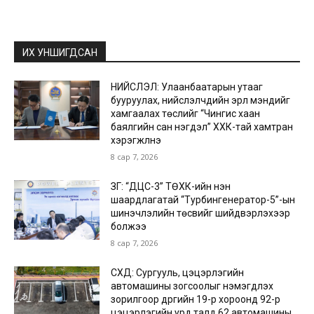
ИХ УНШИГДСАН
НИЙСЛЭЛ: Улаанбаатарын утааг
бууруулах, нийслэлчүүдийн эрүүл мэндийг
хамгаалах төслийг “Чингис хаан
баялгийн сан нэгдэл” ХХК-тай хамтран
хэрэгжүүлнэ
8 сар 7, 2026
ЗГ: “ДЦС-3” ТӨХК-ийн нэн
шаардлагатай “Турбингенератор-5”-ын
шинэчлэлийн төсвийг шийдвэрлэхээр
болжээ
8 сар 7, 2026
СХД: Сургууль, цэцэрлэгийн
автомашины зогсоолыг нэмэгдүүлэх
зорилгоор дүүргийн 19-р хороонд 92-р
цэцэрлэгийн урд талд 62 автомашины