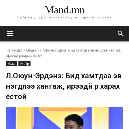
Mand.mn
Нийгэмд гэрэл нэмнэ-Оюуны гэрлийг асаана
Нүүр хуудас
Мэдээ
Л.Оюун-Эрдэнэ: Бид хамтдаа эв нэгдлээ хангаж,
ирээдүй рүү харах ёстой
Мэдээ
Улс Төр
Л.Оюун-Эрдэнэ: Бид хамтдаа эв
нэгдлээ хангаж, ирээдүй рүү харах
ёстой