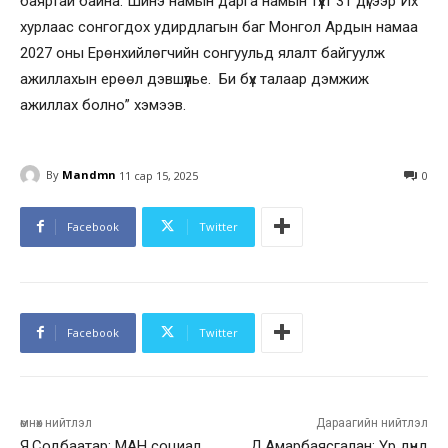
баяртай байна. Шинэ намын дарга намын түүхт 31 дүгээр Их
хурлаас сонгогдох удирдлагын баг Монгол Ардын намаа
2027 оны Ерөнхийлөгчийн сонгуульд ялалт байгуулж
ажиллахын ерөөл дэвшүүлье. Би бүх талаар дэмжиж
ажиллах болно” хэмээв.
By
Mandmn
11 сар 15, 2025
0
Facebook
Twitter
Facebook
Twitter
өмнөх нийтлэл
Дараагийн нийтлэл
Я.Содбаатар: МАН социал
Д.Амарбаясгалан: Үр дүнд