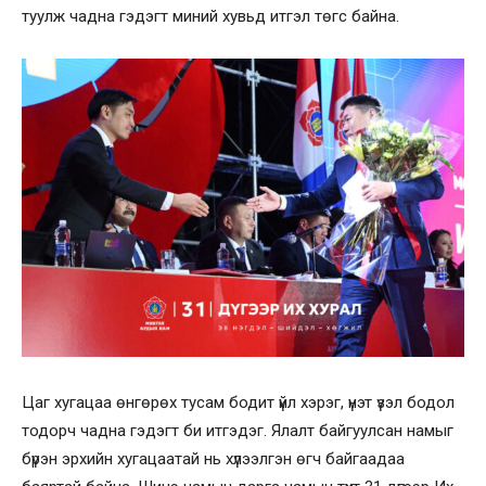
туулж чадна гэдэгт миний хувьд итгэл төгс байна.
Цаг хугацаа өнгөрөх тусам бодит үйл хэрэг, үнэт үзэл бодол
тодорч чадна гэдэгт би итгэдэг. Ялалт байгуулсан намыг
бүрэн эрхийн хугацаатай нь хүлээлгэн өгч байгаадаа