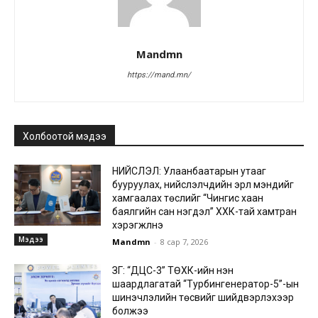
Mandmn
https://mand.mn/
Холбоотой мэдээ
НИЙСЛЭЛ: Улаанбаатарын утааг
бууруулах, нийслэлчүүдийн эрүүл мэндийг
хамгаалах төслийг “Чингис хаан
баялгийн сан нэгдэл” ХХК-тай хамтран
хэрэгжүүлнэ
Мэдээ
Mandmn
-
8 сар 7, 2026
ЗГ: “ДЦС-3” ТӨХК-ийн нэн
шаардлагатай “Турбингенератор-5”-ын
шинэчлэлийн төсвийг шийдвэрлэхээр
болжээ