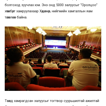
болгоход зуучлах юм. Энэ онд 5000 залуусыг “Оролцоо”
хөтөлбөрт хамруулахаар Хөдөлмөр, нийгмийн хамгаллын яам
төлөвлөсөн байна.
Төсөлд хамрагдсан залуусыг тогтвор суурьшилтай ажилтай