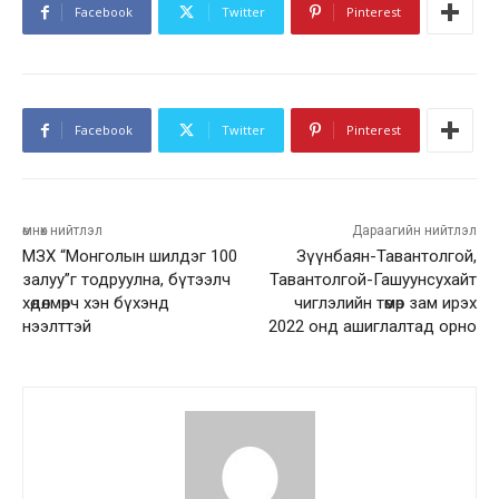
Facebook
Twitter
Pinterest
Facebook
Twitter
Pinterest
өмнөх нийтлэл
Дараагийн нийтлэл
МЗХ “Монголын шилдэг 100
Зүүнбаян-Тавантолгой,
залуу”г тодруулна, бүтээлч
Тавантолгой-Гашуунсухайт
хөдөлмөрч хэн бүхэнд
чиглэлийн төмөр зам ирэх
нээлттэй
2022 онд ашиглалтад орно