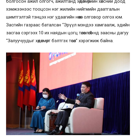
болгосон ажил олгогч, ажилтанд хөдөлмөрийн хөлсний доод
хэмжээнээс тооцсон нэг жилийн нийгмийн даатгалын
шимтгэлтэй тэнцэх нэг удаагийн нөхөн олговор олгох юм.
Засгийн газраас баталсан “Эрүүл мэндээ хамгаалж, эдийн
засгаа сэргээх 10 их наядын цогц төлөвлөгөө”-нд заасны дагуу
“Залуучуудыг хөдөлмөрт бэлтгэх төсөл” хэрэгжиж байна.