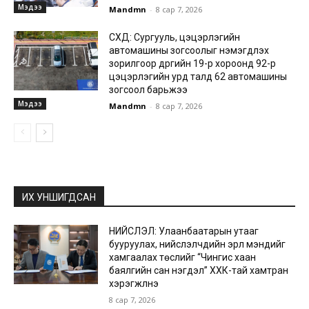
Мэдээ
Mandmn
-
8 сар 7, 2026
СХД: Сургууль, цэцэрлэгийн
автомашины зогсоолыг нэмэгдүүлэх
зорилгоор дүүргийн 19-р хороонд 92-р
цэцэрлэгийн урд талд 62 автомашины
зогсоол барьжээ
Мэдээ
Mandmn
-
8 сар 7, 2026
ИХ УНШИГДСАН
НИЙСЛЭЛ: Улаанбаатарын утааг
бууруулах, нийслэлчүүдийн эрүүл мэндийг
хамгаалах төслийг “Чингис хаан
баялгийн сан нэгдэл” ХХК-тай хамтран
хэрэгжүүлнэ
8 сар 7, 2026