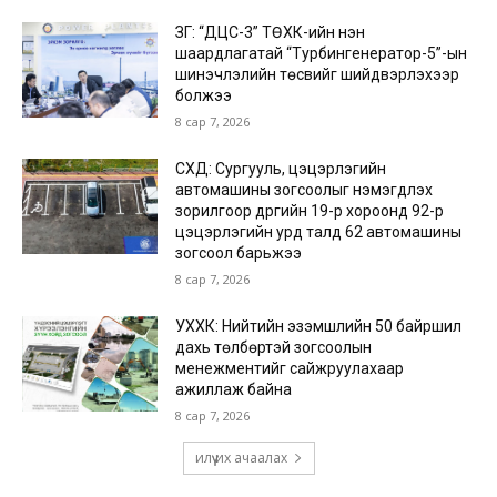
ЗГ: “ДЦС-3” ТӨХК-ийн нэн
шаардлагатай “Турбингенератор-5”-ын
шинэчлэлийн төсвийг шийдвэрлэхээр
болжээ
8 сар 7, 2026
СХД: Сургууль, цэцэрлэгийн
автомашины зогсоолыг нэмэгдүүлэх
зорилгоор дүүргийн 19-р хороонд 92-р
цэцэрлэгийн урд талд 62 автомашины
зогсоол барьжээ
8 сар 7, 2026
УХХК: Нийтийн эзэмшлийн 50 байршил
дахь төлбөртэй зогсоолын
менежментийг сайжруулахаар
ажиллаж байна
8 сар 7, 2026
илүү их ачаалах