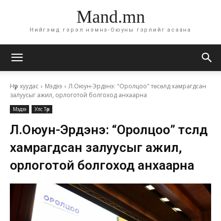
Mand.mn
Нийгэмд гэрэл нэмнэ-Оюуны гэрлийг асаана
Нүүр хуудас
Мэдээ
Л.Оюун-Эрдэнэ: "Оролцоо" төсөлд хамрагдсан
залуусыг ажил, орлоготой болгоход анхаарна
Мэдээ
Улс Төр
Л.Оюун-Эрдэнэ: “Оролцоо” төсөлд
хамрагдсан залуусыг ажил,
орлоготой болгоход анхаарна