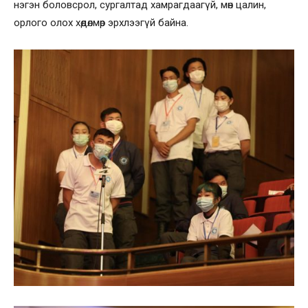
нэгэн боловсрол, сургалтад хамрагдаагүй, мөн цалин,
орлого олох хөдөлмөр эрхлээгүй байна.