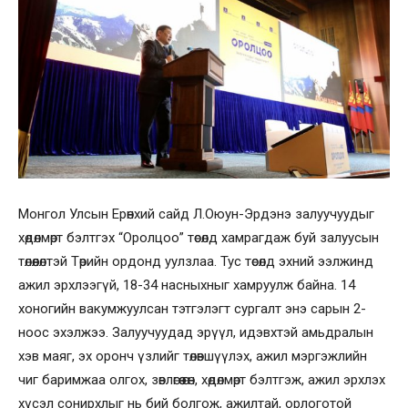
Монгол Улсын Ерөнхий сайд Л.Оюун-Эрдэнэ залуучуудыг
хөдөлмөрт бэлтгэх “Оролцоо” төсөлд хамрагдаж буй залуусын
төлөөлөлтэй Төрийн ордонд уулзлаа. Тус төсөлд эхний ээлжинд
ажил эрхлээгүй, 18-34 насныхныг хамруулж байна. 14
хоногийн вакумжуулсан тэтгэлэгт сургалт энэ сарын 2-
ноос эхэлжээ. Залуучуудад эрүүл, идэвхтэй амьдралын
хэв маяг, эх оронч үзлийг төлөвшүүлэх, ажил мэргэжлийн
чиг баримжаа олгох, зөвлөгөө өгөн, хөдөлмөрт бэлтгэж, ажил эрхлэх
хүсэл сонирхлыг нь бий болгож, ажилтай, орлоготой