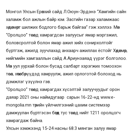
Монгол Улсын Ерөнхий сайд Л.Оюун-Эрдэнэ “Хамгийн сайн
халамж бол ажлын байр юм. Засгийн газар халамжаас
хөдөлмөрт шилжих бодлого барьж байгаа” гэж хэллээ. Мөн
“Оролцоо” төсөлд хамрагдсан залуусыг ямар мэргэжил,
боловсролтой болон ямар ажил хийх сонирхолтойг
бүртгэж, ажилд зуучлахад анхаарч ажиллах ёстойг Хөдөлмөр,
нийгмийн хамгааллын сайд А.Ариунзаяад үүрэг болголоо.
Мөн уул уурхай болон бусад салбарт хэрэгжих томоохон
төсөл, хөтөлбөрүүдэд хамруулж, ажил орлоготой болоход нь
дэмжлэг үзүүлнэ гэв.
“Оролцоо” төсөлд хамрагдах хүсэлтэй залуучуудыг орон
даяар 2021 оны наймдугаар сарын 16-22-нд www.e-
mongolia.mn төрийн үйлчилгээний цахим системээр
дамжуулан бүртгэсэн бөгөөд тус төсөлд нийт 1211 оролцогч
хамрагдаж байна.
Улсын хэмжээнд 15-24 насны 68.3 мянган залуу ямар