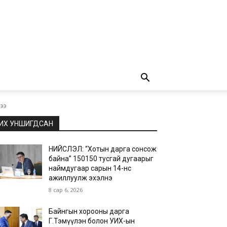
лээ
ИХ УНШИГДСАН
НИЙСЛЭЛ: “Хотын дарга сонсож
байна” 150150 тусгай дугаарыг
наймдугаар сарын 14-нөөс
ажиллуулж эхэлнэ
8 сар 6, 2026
Байнгын хорооны дарга
Г.Тэмүүлэн болон УИХ-ын