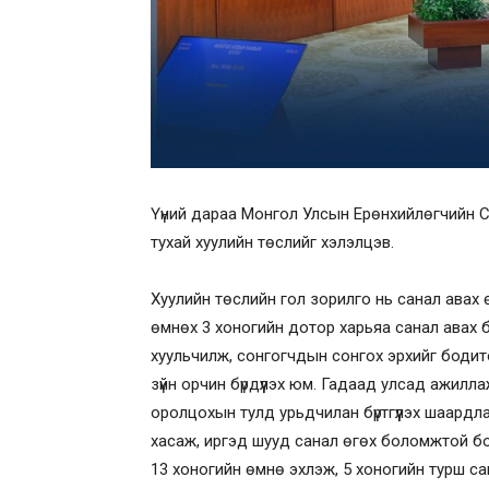
Үүний дараа Монгол Улсын Ерөнхийлөгчийн С
тухай хуулийн төслийг хэлэлцэв.
Хуулийн төслийн гол зорилго нь санал авах 
өмнөх 3 хоногийн дотор харьяа санал авах 
хуульчилж, сонгогчдын сонгох эрхийг бодитоо
зүйн орчин бүрдүүлэх юм. Гадаад улсад ажилл
оролцохын тулд урьдчилан бүртгүүлэх шаардл
хасаж, иргэд шууд санал өгөх боломжтой бо
13 хоногийн өмнө эхлэж, 5 хоногийн турш са