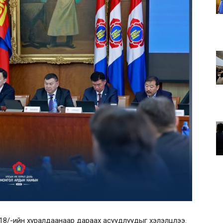
18/-ийн хуралдаанаар дараах асуудлуудыг хэлэлцлээ.