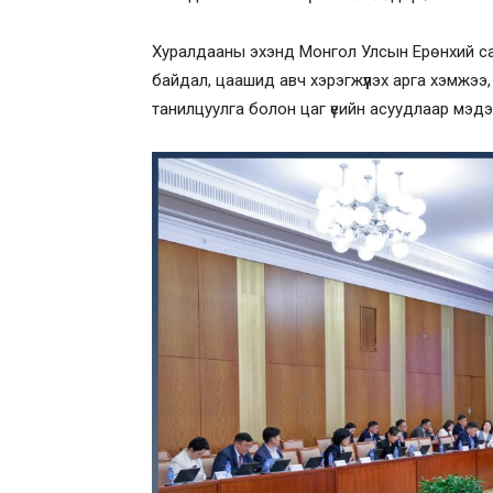
Хуралдааны эхэнд Монгол Улсын Ерөнхий са
байдал, цаашид авч хэрэгжүүлэх арга хэмжээ
танилцуулга болон цаг үеийн асуудлаар мэдэ