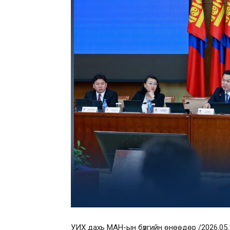
УИХ дахь МАН-ын бүлгийн өнөөдөр /2026.05.