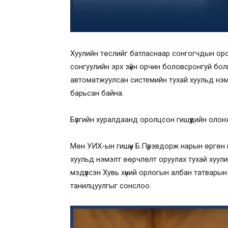
Хуулийн төслийг батласнаар сонгогчдын ор
сонгуулийн эрх зүйн орчин боловсронгуй бол
автоматжуулсан системийн тухай хуульд нэм
барьсан байна.
Бүлгийн хуралдаанд оролцсон гишүүдийн олон
Мөн УИХ-ын гишүүн Б.Пүрэвдорж нарын өргөн 
хуульд нэмэлт өөрчлөлт оруулах тухай хуул
мэдүүлсэн Хувь хүний орлогын албан татвары
танилцуулгыг сонслоо.