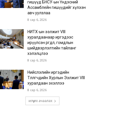
гишүүд БНСУ-ын Үндэсний
Ассамблейн гишүүдийг хүлээн
авч уулзлаа
8 сар 6, 2026
НИТХ-ын ээлжит VIII
хуралдаанаар иргэдээс
ирүүлсэн өргөдөл, гомдлын
шийдвэрлэлтийн тайланг
хэлэлцлээ
8 сар 6, 2026
Нийслэлийн иргэдийн
Төлөөлөгчдийн Хурлын Ээлжит VIII
хуралдаан эхэллээ
8 сар 6, 2026
илүү их ачаалах