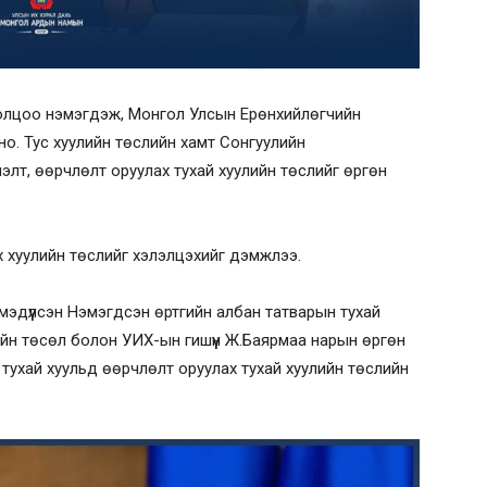
олцоо нэмэгдэж, Монгол Улсын Ерөнхийлөгчийн
но. Тус хуулийн төслийн хамт Сонгуулийн
элт, өөрчлөлт оруулах тухай хуулийн төслийг өргөн
х хуулийн төслийг хэлэлцэхийг дэмжлээ.
мэдүүлсэн Нэмэгдсэн өртгийн албан татварын тухай
ийн төсөл болон УИХ-ын гишүүн Ж.Баярмаа нарын өргөн
н тухай хуульд өөрчлөлт оруулах тухай хуулийн төслийн