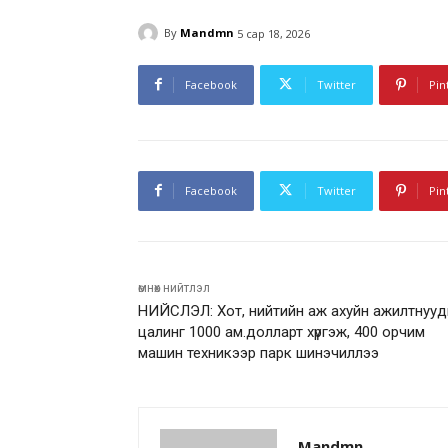
By
Mandmn
5 сар 18, 2026
Facebook
Twitter
Pin
Facebook
Twitter
Pin
өмнөх нийтлэл
НИЙСЛЭЛ: Хот, нийтийн аж ахуйн ажилтнуу
цалинг 1000 ам.долларт хүргэж, 400 орчим
машин техникээр парк шинэчиллээ
Mandmn