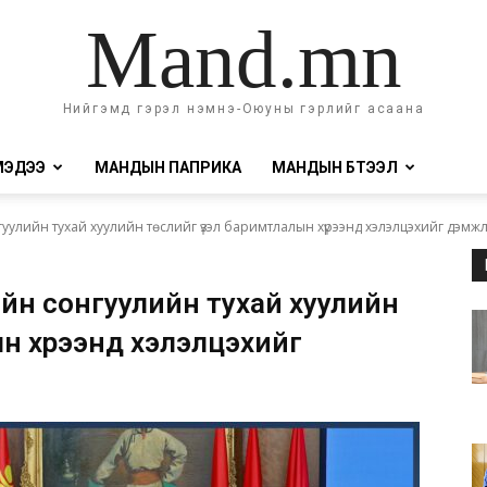
Mand.mn
Нийгэмд гэрэл нэмнэ-Оюуны гэрлийг асаана
МЭДЭЭ
МАНДЫН ПАПРИКА
МАНДЫН БҮТЭЭЛ
уулийн тухай хуулийн төслийг үзэл баримтлалын хүрээнд хэлэлцэхийг дэмж
ийн сонгуулийн тухай хуулийн
н хүрээнд хэлэлцэхийг