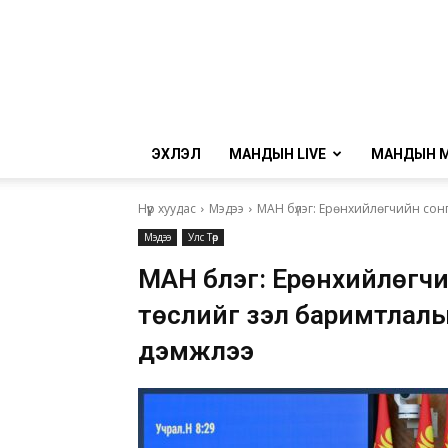
ЭХЛЭЛ
МАНДЫН LIVE
МАНДЫН 
Нүүр хуудас
Мэдээ
МАН бүлэг: Ерөнхийлөгчийн сонг
Мэдээ
Улс Төр
МАН бүлэг: Ерөнхийлөгч
төслийг үзэл баримтлалы
дэмжлээ