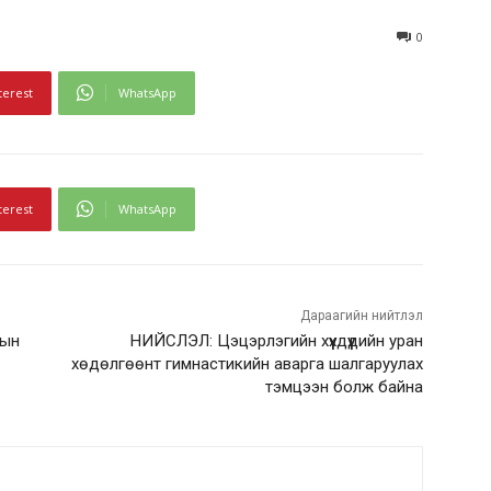
0
terest
WhatsApp
terest
WhatsApp
Дараагийн нийтлэл
дын
НИЙСЛЭЛ: Цэцэрлэгийн хүүхдүүдийн уран
хөдөлгөөнт гимнастикийн аварга шалгаруулах
тэмцээн болж байна