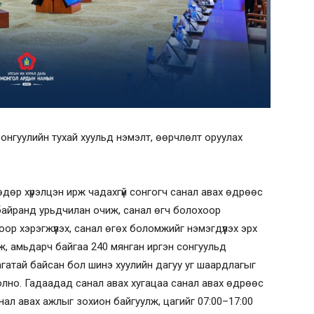
онгуулийн тухай хуульд нэмэлт, өөрчлөлт оруулах
өдөр хүрэлцэн ирж чадахгүй сонгогч санал авах өдрөөс
байранд урьдчилан очиж, санал өгч болохоор
р хэрэгжүүлэх, санал өгөх боломжийг нэмэгдүүлэх эрх
аж, амьдарч байгаа 240 мянган иргэн сонгуульд
агатай байсан бол шинэ хуулийн дагуу уг шаардлагыг
лно. Гадаадад санал авах хугацаа санал авах өдрөөс
нал авах ажлыг зохион байгуулж, цагийг 07:00–17:00