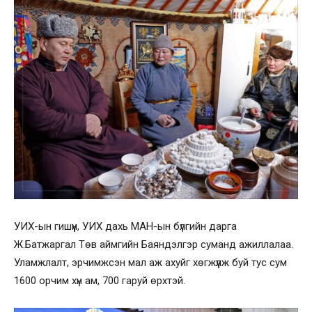
УИХ-ын гишүүн, УИХ дахь МАН-ын бүлгийн дарга
Ж.Батжаргал Төв аймгийн Баяндэлгэр суманд ажиллалаа.
Уламжлалт, эрчимжсэн мал аж ахуйг хөгжүүлж буй тус сум
1600 орчим хүн ам, 700 гаруй өрхтэй.