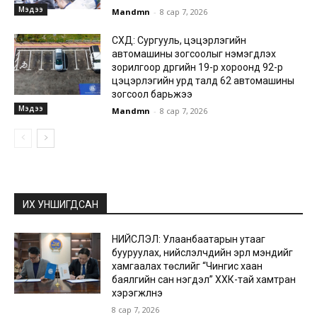
Мэдээ
Mandmn
-
8 сар 7, 2026
СХД: Сургууль, цэцэрлэгийн
автомашины зогсоолыг нэмэгдүүлэх
зорилгоор дүүргийн 19-р хороонд 92-р
цэцэрлэгийн урд талд 62 автомашины
зогсоол барьжээ
Мэдээ
Mandmn
-
8 сар 7, 2026
ИХ УНШИГДСАН
НИЙСЛЭЛ: Улаанбаатарын утааг
бууруулах, нийслэлчүүдийн эрүүл мэндийг
хамгаалах төслийг “Чингис хаан
баялгийн сан нэгдэл” ХХК-тай хамтран
хэрэгжүүлнэ
8 сар 7, 2026