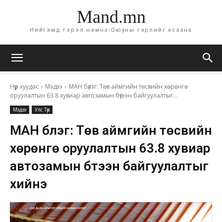
Mand.mn
Нийгэмд гэрэл нэмнэ-Оюуны гэрлийг асаана
Нүүр хуудас
Мэдээ
МАН бүлэг: Төв аймгийн төсвийн хөрөнгө
оруулалтын 63.8 хувиар автозамын бүтээн байгуулалтыг...
Мэдээ
Улс Төр
МАН бүлэг: Төв аймгийн төсвийн
хөрөнгө оруулалтын 63.8 хувиар
автозамын бүтээн байгуулалтыг
хийнэ