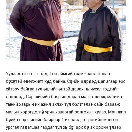
Уулзалтын төгсгөлд, Төв аймгийн хэмжээнд цасан
бүрхүүлтэй өвөлжилт хүнд байна. Сүүлийн өдрүүдэд цаг агаар эрс
хүйтэрч байгаа тул өвлийг өнтэй давах нь чухал гэдгийг
онцлоод, Сар шинийн баярын дараа мал төллөж, малчин
түмний хаврын их ажил эхлэх тул бэлтгэлээ сайн базааж
малын хорогдолгүй урин хавартай золгохыг хүслээ. Мөн жил
бүрийн сар шинийн баяраар 1 их наяд төгрөгийн мөнгөн
урсгал гадагшаа гардаг тул хүн бүр, өрх бүр эх оронч үзлээр