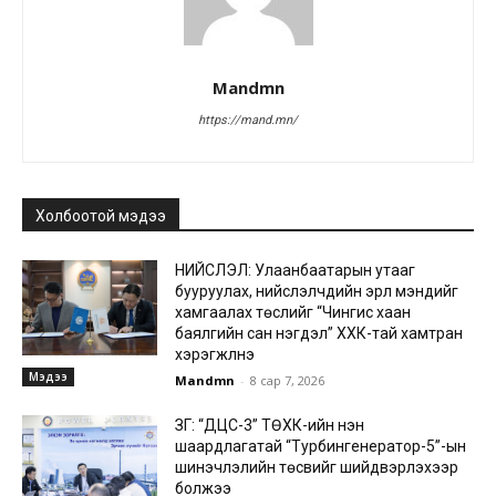
Mandmn
https://mand.mn/
Холбоотой мэдээ
НИЙСЛЭЛ: Улаанбаатарын утааг
бууруулах, нийслэлчүүдийн эрүүл мэндийг
хамгаалах төслийг “Чингис хаан
баялгийн сан нэгдэл” ХХК-тай хамтран
хэрэгжүүлнэ
Мэдээ
Mandmn
-
8 сар 7, 2026
ЗГ: “ДЦС-3” ТӨХК-ийн нэн
шаардлагатай “Турбингенератор-5”-ын
шинэчлэлийн төсвийг шийдвэрлэхээр
болжээ