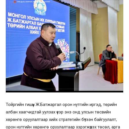
Тойргийн гишүүн Ж.Батжаргал орон нутгийн иргэд, төрийн
албан хаагчидтай уулзах үеэр энэ онд улсын төсвийн
хөрөнгө оруулалтаар хийх стратегийн бүтээн байгуулалт,
орон нутгийн хөрөнгө оруулалтаар хэрэгжүүлэх төсөл, арга