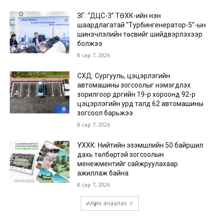
ЗГ: “ДЦС-3” ТӨХК-ийн нэн
шаардлагатай “Турбингенератор-5”-ын
шинэчлэлийн төсвийг шийдвэрлэхээр
болжээ
8 сар 7, 2026
СХД: Сургууль, цэцэрлэгийн
автомашины зогсоолыг нэмэгдүүлэх
зорилгоор дүүргийн 19-р хороонд 92-р
цэцэрлэгийн урд талд 62 автомашины
зогсоол барьжээ
8 сар 7, 2026
УХХК: Нийтийн эзэмшлийн 50 байршил
дахь төлбөртэй зогсоолын
менежментийг сайжруулахаар
ажиллаж байна
8 сар 7, 2026
илүү их ачаалах