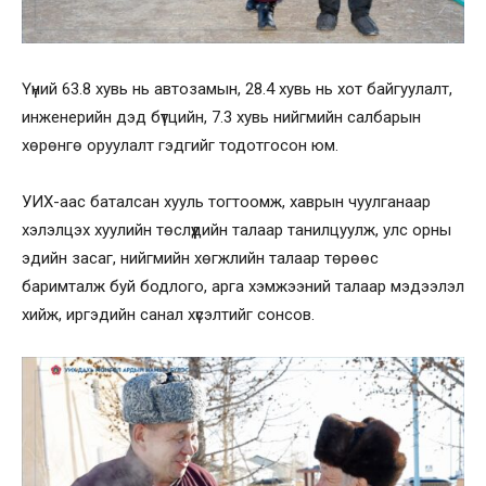
Үүний 63.8 хувь нь автозамын, 28.4 хувь нь хот байгуулалт,
инженерийн дэд бүтцийн, 7.3 хувь нийгмийн салбарын
хөрөнгө оруулалт гэдгийг тодотгосон юм.
УИХ-аас баталсан хууль тогтоомж, хаврын чуулганаар
хэлэлцэх хуулийн төслүүдийн талаар танилцуулж, улс орны
эдийн засаг, нийгмийн хөгжлийн талаар төрөөс
баримталж буй бодлого, арга хэмжээний талаар мэдээлэл
хийж, иргэдийн санал хүсэлтийг сонсов.