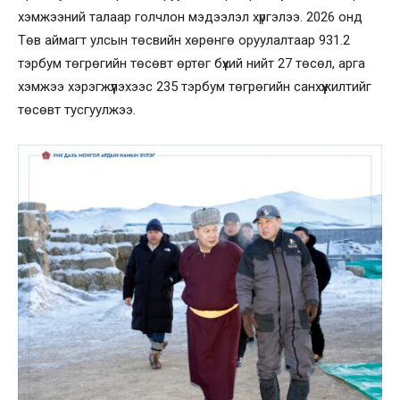
хэмжээний талаар голчлон мэдээлэл хүргэлээ. 2026 онд
Төв аймагт улсын төсвийн хөрөнгө оруулалтаар 931.2
тэрбум төгрөгийн төсөвт өртөг бүхий нийт 27 төсөл, арга
хэмжээ хэрэгжүүлэхээс 235 тэрбум төгрөгийн санхүүжилтийг
төсөвт тусгуулжээ.