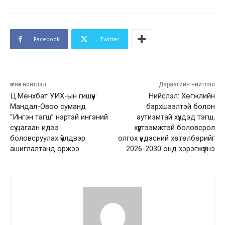
Facebook
Twitter
өмнөх нийтлэл
Дараагийн нийтлэл
Ц.Мөнхбат УИХ-ын гишүүн:
Нийслэл: Хөгжлийн
Мандал-Овоо суманд
бэрхшээлтэй болон
“Ингэн тагш” нэртэй ингэний
аутизмтай хүүхдэд тэгш,
сүү цагаан идээ
хүртээмжтэй боловсрол
боловсруулах үйлдвэр
олгох үндэсний хөтөлбөрийг
ашиглалтанд оржээ
2026-2030 онд хэрэгжүүлнэ