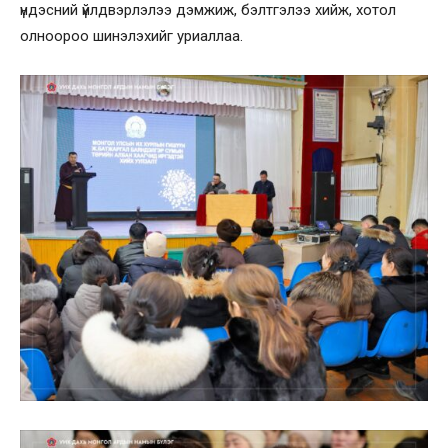
үндэсний үйлдвэрлэлээ дэмжиж, бэлтгэлээ хийж, хотол
олноороо шинэлэхийг уриаллаа.