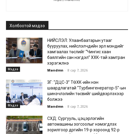
Холбоотой мэдээ
НИЙСЛЭЛ: Улаанбаатарын утааг
бууруулах, нийслэлчүүдийн эрүүл мэндийг
хамгаалах төслийг “Чингис хаан
баялгийн сан нэгдэл” ХХК-тай хамтран
хэрэгжүүлнэ
Мэдээ
Mandmn
-
8 сар 7, 2026
ЗГ: “ДЦС-3” ТӨХК-ийн нэн
шаардлагатай “Турбингенератор-5”-ын
шинэчлэлийн төсвийг шийдвэрлэхээр
болжээ
Мэдээ
Mandmn
-
8 сар 7, 2026
СХД: Сургууль, цэцэрлэгийн
автомашины зогсоолыг нэмэгдүүлэх
зорилгоор дүүргийн 19-р хороонд 92-р