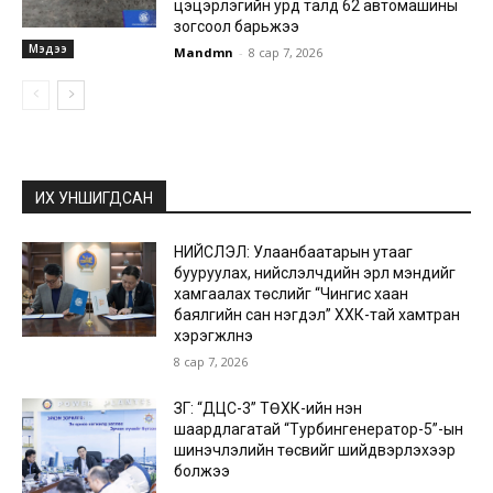
цэцэрлэгийн урд талд 62 автомашины
зогсоол барьжээ
Мэдээ
Mandmn
-
8 сар 7, 2026
ИХ УНШИГДСАН
НИЙСЛЭЛ: Улаанбаатарын утааг
бууруулах, нийслэлчүүдийн эрүүл мэндийг
хамгаалах төслийг “Чингис хаан
баялгийн сан нэгдэл” ХХК-тай хамтран
хэрэгжүүлнэ
8 сар 7, 2026
ЗГ: “ДЦС-3” ТӨХК-ийн нэн
шаардлагатай “Турбингенератор-5”-ын
шинэчлэлийн төсвийг шийдвэрлэхээр
болжээ