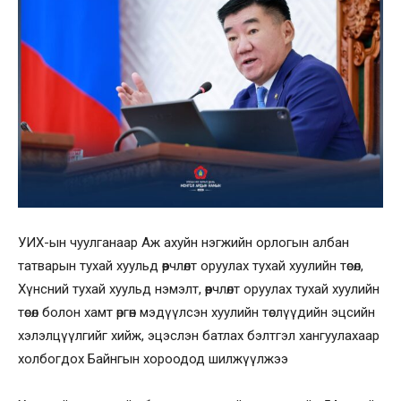
УИХ-ын чуулганаар Аж ахуйн нэгжийн орлогын албан
татварын тухай хуульд өөрчлөлт оруулах тухай хуулийн төсөл,
Хүнсний тухай хуульд нэмэлт, өөрчлөлт оруулах тухай хуулийн
төсөл болон хамт өргөн мэдүүлсэн хуулийн төслүүдийн эцсийн
хэлэлцүүлгийг хийж, эцэслэн батлах бэлтгэл хангуулахаар
холбогдох Байнгын хороодод шилжүүлжээ