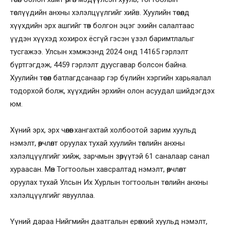
төслүүдийн анхны хэлэлцүүлгийг хийв. Хуулийн төсөлд
хүүхдийн эрх ашгийг төв болгон эцэг эхийн салалтаас
үүдэн хүүхэд хохирох ёсгүй гэсэн үзэл баримтлалыг
тусгажээ. Улсын хэмжээнд 2024 онд 14165 гэрлэлт
бүртгэгдэж, 4459 гэрлэлт дуусгавар болсон байна.
Хуулийн төсөл батлагдсанаар гэр бүлийн хэргийн харьяалал
тодорхой болж, хүүхдийн эрхийн олон асуудал шийдэгдэх
юм.
Хүний эрх, эрх чөлөөг хангахтай холбоотой зарим хуульд
нэмэлт, өөрчлөлт оруулах тухай хуулийн төслийн анхны
хэлэлцүүлгийг хийж, зарчмын зөрүүтэй 61 саналаар санал
хураасан. Мөн Тогтоолын хавсралтад нэмэлт, өөрчлөлт
оруулах тухай Улсын Их Хурлын тогтоолын төслийн анхны
хэлэлцүүлгийг явууллаа.
Үүний дараа Нийгмийн даатгалын ерөнхий хуульд нэмэлт,