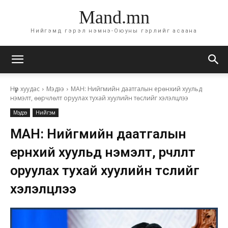
Mand.mn
Нийгэмд гэрэл нэмнэ-Оюуны гэрлийг асаана
Нүүр хуудас
Мэдээ
МАН: Нийгмийн даатгалын ерөнхий хуульд
нэмэлт, өөрчлөлт оруулах тухай хуулийн төслийг хэлэлцлээ
Мэдээ
Нийгэм
МАН: Нийгмийн даатгалын
ерөнхий хуульд нэмэлт, өөрчлөлт
оруулах тухай хуулийн төслийг
хэлэлцлээ