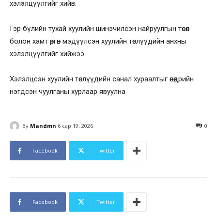
хэлэлцүүлгийг хийв.
Гэр бүлийн тухай хуулийн шинэчилсэн найруулгын төсөл
болон хамт өргөн мэдүүлсэн хуулийн төслүүдийн анхны
хэлэлцүүлгийг хийжээ
Хэлэлцсэн хуулийн төслүүдийн санал хураалтыг өнөөдрийн
нэгдсэн чуулганы хурлаар явуулна
By
Mandmn
6 сар 19, 2026
0
Facebook
Twitter
Facebook
Twitter