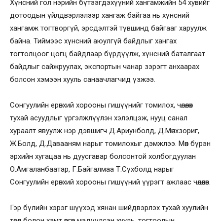
Хүнсний гол нэрийн бүтээгдэхүүний хангамжийн 54 хувийг
дотоодын үйлдвэрлэлээр хангаж байгаа нь хүнсний
хангамж тогтворгүй, эрсдэлтэй түвшинд байгааг харуулж
байна. Тиймээс хүнсний аюулгүй байдлыг хангах
тогтолцоог цогц байдлаар бүрдүүлж, хүнсний баталгаат
байдлыг сайжруулах, экспортын чанар зэрэгт анхаарах
болсон хэмээн хууль санаачлагчид үзжээ.
Сонгуулийн ерөнхий хорооны гишүүнийг томилох, чөлөөлөх
тухай асуудлыг үргэлжлүүлэн хэлэлцэж, нууц санал
хураалт явуулж нэр дэвшигч Д.Ариунболд, Д.Мөнхзориг,
Ж.Болд, Д.Давааням нарыг томилохыг дэмжлээ. Мөн бүрэн
эрхийн хугацаа нь дуусгавар болсонтой холбогдуулан
О.Амгаланбаатар, Г.Байгалмаа Т.Сүхболд нарыг
Сонгуулийн ерөнхий хорооны гишүүний үүрэгт ажлаас чөлөөлөв.
Гэр бүлийн хэрэг шүүхэд хянан шийдвэрлэх тухай хуулийн
төсөл болон хамт өргөн мэдүүлсэн хууль, тогтоолын