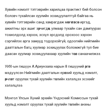
Хувийн нэмэлт тэтгэврийн харилцаа практикт бий болсон
боловч тухайлсан хуулийн зохицуулалтгүй байгаа нь
хувийн тэтгэврийн санд хамрагдаж мөнгөө төлсөн иргэд,
ажилтны эрх ашиг зөрчигдөх, улмаар тухайн сан дампуурах
тохиолдолд хэрхэх, эсхүл эрсдэлд орохоос хэрхэн
сэргийлэх арга замууд тодорхойгүй, одоогийн нийгмийн
даатгалын багц хуулиар зохицуулах боломжгүй тул бие
даасан хуулиар зохицуулахаар хуулийн төсөл санаачилжээ.
УИХ-ын гишүүн А.Ариунзаяа нарын 8 гишүүний өргөн
мэдүүлсэн Нийгмийн даатгалын ерөнхий хуульд нэмэлт,
өөрчлөлт оруулах тухай хуулийн төслийн хэлэлцэх эсэхийг
хэлэлцлээ.
Монгол Улсын Хүний эрхийн Үндэсний Комиссын тухай
хуульд нэмэлт оруулах тухай хуулийн төслийн анхны