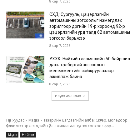
8 сар 7, 2026
СХД: Сургууль, цэцэрлэгийн
автомашины зогсоолыг нэмэгдүүлэх
зорилгоор дүүргийн 19-р хороонд 92-р
цэцэрлэгийн урд талд 62 автомашины
зогсоол барьжээ
8 сар 7, 2026
УХХК: Нийтийн эзэмшлийн 50 байршил
дахь төлбөртэй зогсоолын
менежментийг сайжруулахаар
ажиллаж байна
8 сар 7, 2026
илүү их ачаалах