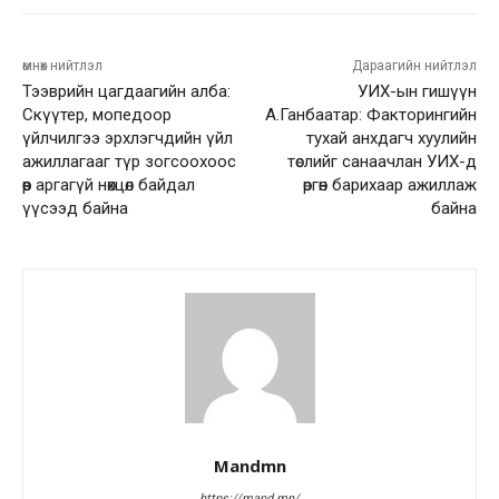
өмнөх нийтлэл
Дараагийн нийтлэл
Тээврийн цагдаагийн алба:
УИХ-ын гишүүн
Скүүтер, мопедоор
А.Ганбаатар: Факторингийн
үйлчилгээ эрхлэгчдийн үйл
тухай анхдагч хуулийн
ажиллагааг түр зогсоохоос
төслийг санаачлан УИХ-д
өөр аргагүй нөхцөл байдал
өргөн барихаар ажиллаж
үүсээд байна
байна
Mandmn
https://mand.mn/