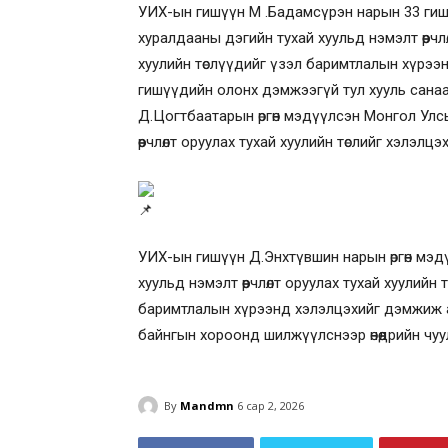
УИХ-ын гишүүн М .Бадамсүрэн нарын 33 гишү
хуралдааны дэгийн тухай хуульд нэмэлт өөрчлөл
хуулийн төслүүдийг үзэл баримтлалын хүрээ
гишүүдийн олонх дэмжээгүй тул хууль сана
Д.Цогтбаатарын өргөн мэдүүлсэн Монгол Улс
өөрчлөлт оруулах тухай хуулийн төслийг хэлэл
УИХ-ын гишүүн Д.Энхтүвшин нарын өргөн мэд
хуульд нэмэлт өөрчлөлт оруулах тухай хуулийн т
баримтлалын хүрээнд хэлэлцэхийг дэмжиж а
байнгын хороонд шилжүүлснээр өнөөдрийн чуул
By
Mandmn
6 сар 2, 2026