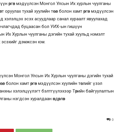
үн өргөн мэдүүлсэн Монгол Улсын Их хурлын чуулганы
т оруулах тухай хуулийн төсөл болон хамт өргөн мэдүүлсэн
нд хэлэлцэх эсэх асуудлаар санал хураалт явуулахад
ачлагчдад буцаасан бол УИХ-ын гишүүн
ын Их Хурлын чуулганы дэгийн тухай хуульд нэмэлт
цэх эсэхийг дэмжсэн юм.
үүлсэн Монгол Улсын Их Хурлын чуулганы дэгийн тухай
өсөл болон хамт өргөн мэдүүлсэн хуулийн төслийг үзэл
нхны хэлэлцүүлэгт бэлтгүүлэхээр Төрийн байгуулалтын
ганы нэгдсэн хуралдаан өндөрлөв
0