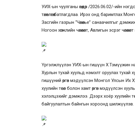
УИХ-ын чуулганы өнөөдөр /2026.06.02/-ийн нэ
төлөвлөгөө батлагдлаа. Ирэх онд баримтлах Мо
Засгийн газрын “Чөлөөлье” санаачилгыг дэмжиж, 
Ногоон хөгжлийн чөлөөлөлт, Авлигын эсрэг чөлөөлөл
Үргэлжлүүлэн УИХ-ын гишүүн Х.Тэмүүжин на
Хурлын тухай хуульд нэмэлт оруулах тухай ху
гишүүний өргөн мэдүүлсэн Монгол Улсын Их Хур
хуулийн төсөл болон хамт өргөн мэдүүлсэн ху
хэлэлцэхийг дэмжлээ. Дээрх хоёр хуулийн тө
байгуулалтын байнгын хороонд шилжүүлэв.