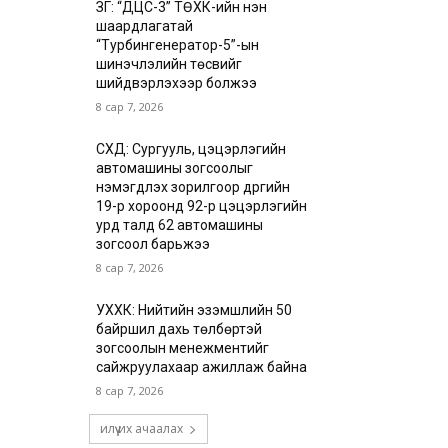
ЗГ: “ДЦС-3” ТӨХК-ийн нэн
шаардлагатай
“Турбингенератор-5”-ын
шинэчлэлийн төсвийг
шийдвэрлэхээр болжээ
8 сар 7, 2026
СХД: Сургууль, цэцэрлэгийн
автомашины зогсоолыг
нэмэгдүүлэх зорилгоор дүүргийн
19-р хороонд 92-р цэцэрлэгийн
урд талд 62 автомашины
зогсоол барьжээ
8 сар 7, 2026
УХХК: Нийтийн эзэмшлийн 50
байршил дахь төлбөртэй
зогсоолын менежментийг
сайжруулахаар ажиллаж байна
8 сар 7, 2026
илүү их ачаалах