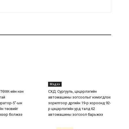
Мэдээ
 ТӨХК-ийн нэн
СХД: Сургууль, цэцэрлэгийн
тай
автомашины зогсоолыг нэмэгдүүлэх
ератор-5”-ын
зорилгоор дүүргийн 19-р хороонд 92-
н төсвийг
р цэцэрлэгийн урд талд 62
хээр болжээ
автомашины зогсоол барьжээ