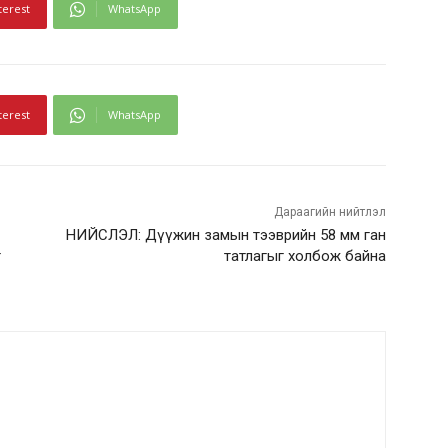
terest
WhatsApp
terest
WhatsApp
Дараагийн нийтлэл
НИЙСЛЭЛ: Дүүжин замын тээврийн 58 мм ган
г
татлагыг холбож байна