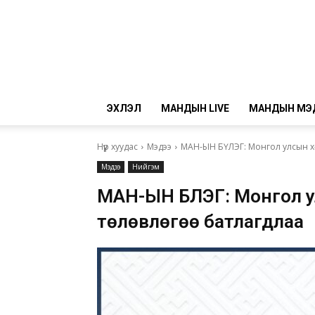
ЭХЛЭЛ
МАНДЫН LIVE
МАНДЫН МЭ
Нүүр хуудас
Мэдээ
МАН-ЫН БҮЛЭГ: Монгол улсын х
Мэдээ
Нийгэм
МАН-ЫН БҮЛЭГ: Монгол 
төлөвлөгөө батлагдлаа