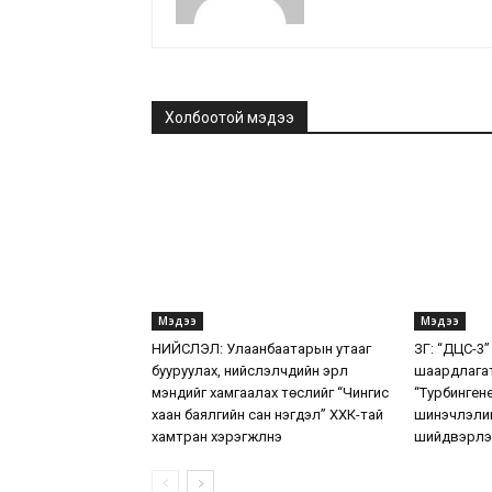
Холбоотой мэдээ
Мэдээ
Мэдээ
НИЙСЛЭЛ: Улаанбаатарын утааг
ЗГ: “ДЦС-3”
бууруулах, нийслэлчүүдийн эрүүл
шаардлага
мэндийг хамгаалах төслийг “Чингис
“Турбинген
хаан баялгийн сан нэгдэл” ХХК-тай
шинэчлэлий
хамтран хэрэгжүүлнэ
шийдвэрлэ