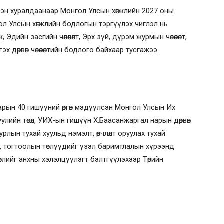
гдсэн хуралдаанаар Монгол Улсын хөгжлийн 2027 оны
нгол Улсын хөгжлийн бодлогын тэргүүлэх чиглэл нь
Эдийн засгийн чөлөөлөлт, Эрх зүй, дүрэм журмын чөлөөлөлт,
т гэх дөрвөн чөлөөлөлтийн бодлого байхаар тусгажээ.
рын 40 гишүүний өргөн мэдүүлсэн Монгол Улсын Их
улийн төсөл, УИХ-ын гишүүн Х.Баасанжаргал нарын дөрвөн
лын тухай хуульд нэмэлт, өөрчлөлт оруулах тухай
уль, тогтоолын төслүүдийг үзэл баримтлалын хүрээнд
слийг анхны хэлэлцүүлэгт бэлтгүүлэхээр Төрийн