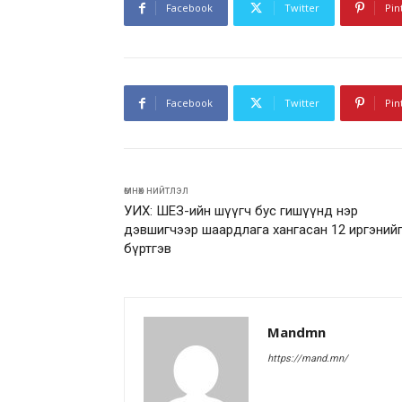
Facebook
Twitter
Pin
Facebook
Twitter
Pin
өмнөх нийтлэл
УИХ: ШЕЗ-ийн шүүгч бус гишүүнд нэр
дэвшигчээр шаардлага хангасан 12 иргэний
бүртгэв
Mandmn
https://mand.mn/