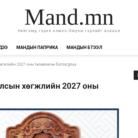
Mand.mn
Нийгэмд гэрэл нэмнэ-Оюуны гэрлийг асаана
ДЭЭ
МАНДЫН ПАПРИКА
МАНДЫН БҮТЭЭЛ
өгжлийн 2027 оны төлөвлөгөө батлагдлаа
улсын хөгжлийн 2027 оны