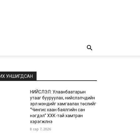
ИХ УНШИГДСАН
НИЙСЛЭЛ: Улаанбаатарын
утааг бууруулах, нийслэлчүүдийн
эрүүл мэндийг хамгаалах төслийг
“Чингис хаан баялгийн сан
нэгдэл” ХХК-тай хамтран
хэрэгжүүлнэ
8 сар 7, 2026