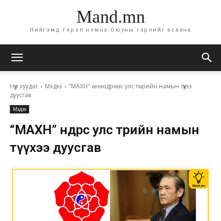
Mand.mn
Нийгэмд гэрэл нэмнэ-Оюуны гэрлийг асаана
Нүүр хуудас
Мэдээ
"МАХН" өнөөдрөөс улс төрийн намын түүхээ
дуусгав
Мэдээ
“МАХН” өнөөдрөөс улс төрийн намын
түүхээ дуусгав