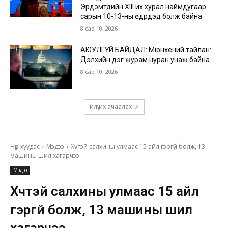
Эрдэмтдийн XIII их хурал наймдугаар
сарын 10-13-ны өдрүүдэд болж байна
8 сар 10, 2026
АЮУЛГҮЙ БАЙДАЛ: Мюнхений тайлан:
Дэлхийн дэг журам нуран унаж байна
8 сар 10, 2026
илүү их ачаалах