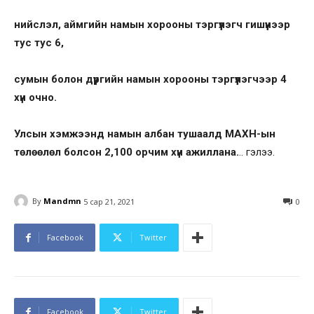
нийслэл, аймгийн намын хорооны тэргүүлэгч гишүүнээр
тус тус 6,
сумын болон дүүргийн намын хорооны тэргүүлэгчээр 4
хүн очно.
Улсын хэмжээнд намын албан тушаалд МАХН-ын
төлөөлөл болсон 2,100 орчим хүн ажиллана.
.. гэлээ.
By
Mandmn
5 сар 21, 2021
0
Facebook
Twitter
Facebook
Twitter