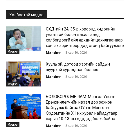
Холбоотой мэдээ
СХД-ийн 24, 35-р хороонд хүчдэлийн
уналттай болон цахилгаанд
холбогдоогүй айл өрхүүдийг цахилгаанаар
хангах зорилгоор дэд станц байгуулжээ
Мэдээ
Mandmn
-
8 сар 10, 2026
Хууль зүй, дотоод хэргийн сайдын
шуурхай хуралдаан боллоо
Mandmn
-
8 сар 10, 2026
Мэдээ
БОЛОВСРОЛЫН ЯАМ: Монгол Улсын
Ерөнхийлөгчийн ивээл дор зохион
байгуулж байгаа ОУ-ын Монголч
Эрдэмтдийн XIII их хурал наймдугаар
сарын 10-13-ны өдрүүдэд болж байна
Мэдээ
Mandmn
-
8 сар 10, 2026