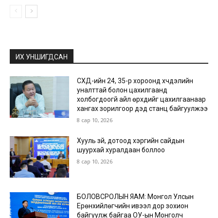
ИХ УНШИГДСАН
СХД-ийн 24, 35-р хороонд хүчдэлийн
уналттай болон цахилгаанд
холбогдоогүй айл өрхүүдийг цахилгаанаар
хангах зорилгоор дэд станц байгуулжээ
8 сар 10, 2026
Хууль зүй, дотоод хэргийн сайдын
шуурхай хуралдаан боллоо
8 сар 10, 2026
БОЛОВСРОЛЫН ЯАМ: Монгол Улсын
Ерөнхийлөгчийн ивээл дор зохион
байгуулж байгаа ОУ-ын Монголч