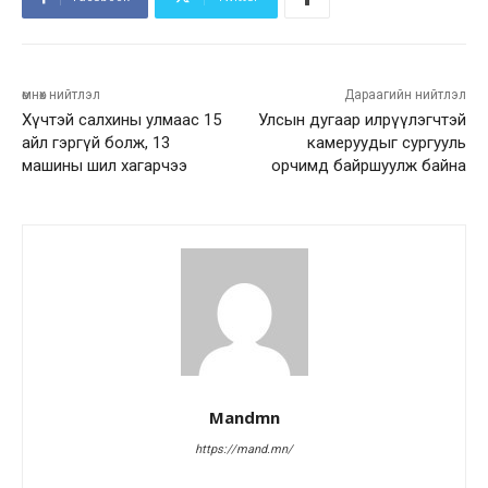
өмнөх нийтлэл
Дараагийн нийтлэл
Хүчтэй салхины улмаас 15
Улсын дугаар илрүүлэгчтэй
айл гэргүй болж, 13
камеруудыг сургууль
машины шил хагарчээ
орчимд байршуулж байна
Mandmn
https://mand.mn/