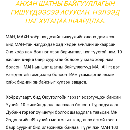
АНХАН ШАТНЫ БАЙГУУЛЛАГЫН
ГИШҮҮДЭЭСЭЭ АСУУСАН. НЭЛЭЭД
ЦАГ ХУГАЦАА ШААРДЛАА.
МАН, МАХН хоёр нэгдэхийг гишүүдийг олонх дэмжсэн.
Бид МАН-тай нэгдэхдээ хэд хэдэн зүйлийн анхаарсан.
Энэ хоёр нам бол нэг үзэл баримтлал, нэг түүхтэй нам. 10
жилийн өмнө өөр өөр байр суурьтай болсон учраас хоёр нам
болсон. МАН-ын шат шатны байгуллагууд МАНАН гэдэг
үзэгдэлтэй тэмцэхээр болсон. Ийм ухамсартай алхам
хийж бидний зөв байсныг хүлээн зөвшөөрсөн.
Хоёрдугаарт, бид Оюутолгойн гэрээг эсэргүүцэж байсан.
Үүнийг 10 жилийн дараа засахаар болсон. Гуравдугаарт,
Дубайн гэрээг хүчингүй болгох шаардлага тавьсан. Мөн
Эрдэнэтийн 49 хувийн монголын талд авах ёстой гэсэн
байр суурийг бид илэрхийлж байлаа. Түүнчлэн МАН 100