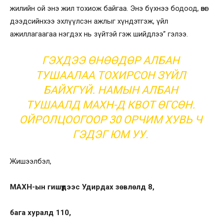
жилийн ой энэ жил тохиож байгаа. Энэ бүхнээ бодоод, өвөг
дээдсийнхээ эхлүүлсэн ажлыг хүндэтгэж, үйл
ажиллагаагаа нэгдэх нь зүйтэй гэж шийдлээ” гэлээ.
ГЭХДЭЭ ӨНӨӨДӨР АЛБАН
ТУШААЛАА ТОХИРСОН ЗҮЙЛ
БАЙХГҮЙ. НАМЫН АЛБАН
ТУШААЛД МАХН-Д КВОТ ӨГСӨН.
ОЙРОЛЦООГООР 30 ОРЧИМ ХУВЬ Ч
ГЭДЭГ ЮМ УУ.
Жишээлбэл,
МАХН-ын гишүүдээс Удирдах зөвлөлд 8,
бага хуралд 110,